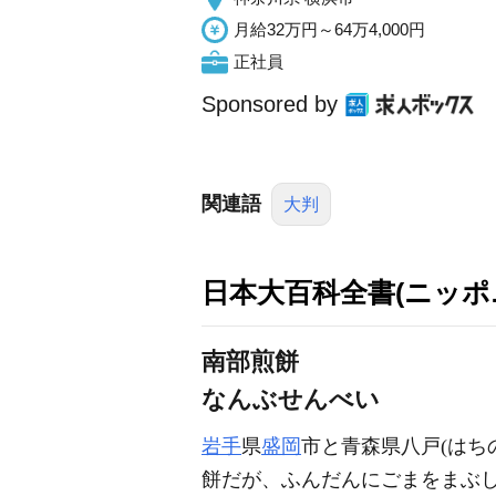
月給32万円～64万4,000円
正社員
Sponsored by
関連語
大判
日本大百科全書(ニッポ
南部煎餅
なんぶせんべい
岩手
県
盛岡
市と青森県八戸(はち
餅だが、ふんだんにごまをまぶ