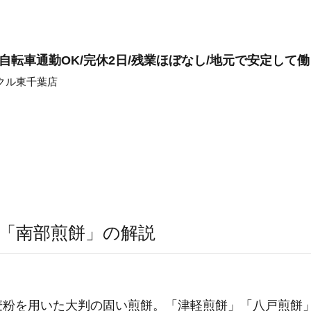
/自転車通勤OK/完休2日/残業ほぼなし/地元で安定して
クル東千葉店
「南部煎餅」の解説
麦粉を用いた大判の固い煎餅。「津軽煎餅」「八戸煎餅