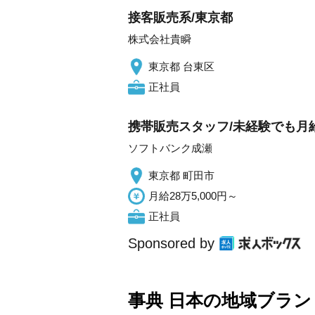
接客販売系/東京都
株式会社貴瞬
東京都 台東区
正社員
携帯販売スタッフ/未経験でも月給
ソフトバンク成瀬
東京都 町田市
月給28万5,000円～
正社員
Sponsored by
事典 日本の地域ブラ