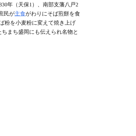
30年（天保1）、南部支藩八戸2
庶民が
主食
がわりにそば煎餅を食
そば粉を小麦粉に変えて焼き上げ
たちまち盛岡にも伝えられ名物と