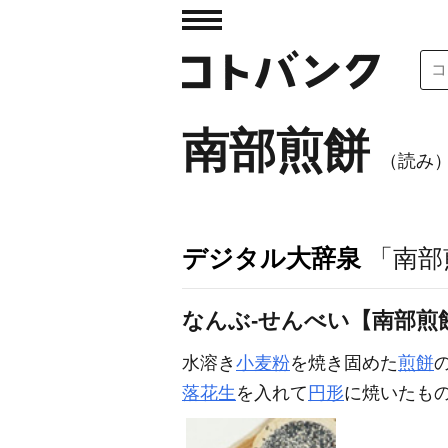
南部煎餅
（読み
デジタル大辞泉
「南部
なんぶ‐せんべい【南部煎
水溶き
小麦粉
を焼き固めた
煎餅
落花生
を入れて
円形
に焼いたも