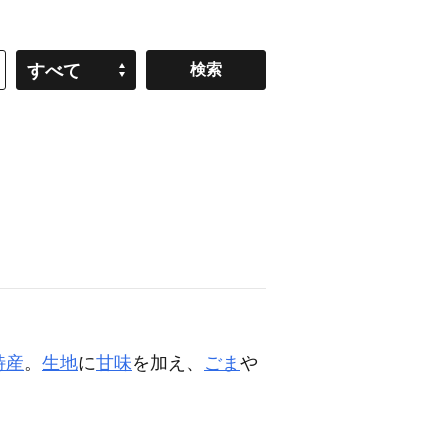
すべて
特産
。
生地
に
甘味
を加え、
ごま
や