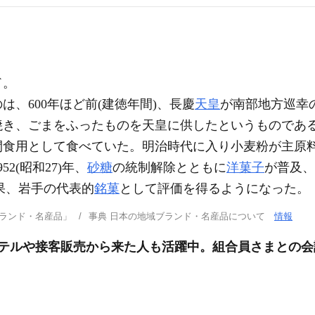
ド。
は、600年ほど前(建徳年間)、長慶
天皇
が南部地方巡幸
焼き、ごまをふったものを天皇に供したというものであ
間食用として食べていた。明治時代に入り小麦粉が主原
2(昭和27)年、
砂糖
の統制解除とともに
洋菓子
が普及、
果、岩手の代表的
銘菓
として評価を得るようになった。
ブランド・名産品」
事典 日本の地域ブランド・名産品について
情報
協/ホテルや接客販売から来た人も活躍中。組合員さまとの