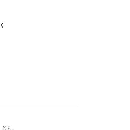
働く
」とも。