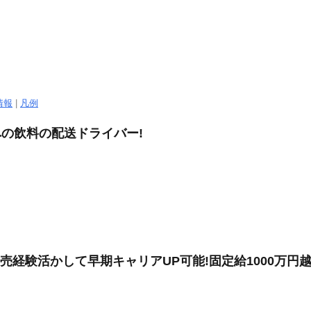
情報
|
凡例
への飲料の配送ドライバー!
、販売経験活かして早期キャリアUP可能!固定給1000万