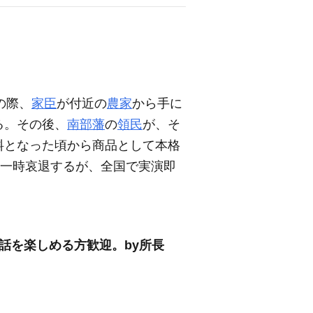
の際、
家臣
が付近の
農家
から手に
る。その後、
南部藩
の
領民
が、そ
料となった頃から商品として本格
一時哀退するが、全国で実演即
会話を楽しめる方歓迎。by所長