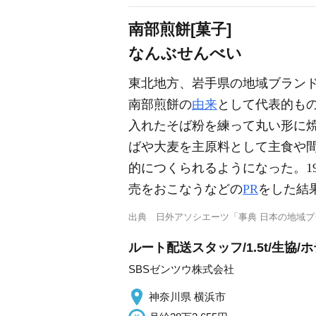
南部煎餅[菓子]
なんぶせんべい
東北地方、岩手県の地域ブラン
南部煎餅の
由来
として代表的もの
入れたそば粉を練って丸い形に
ばや大麦を主原料として主食や
的につくられるようになった。195
売をおこなうなどの
PR
をした結
出典
日外アソシエーツ「事典 日本の地域
ルート配送スタッフ/1.5t/生
SBSゼンツウ株式会社
神奈川県 横浜市