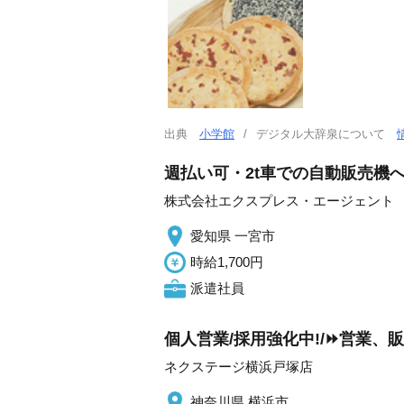
出典
小学館
デジタル大辞泉について
週払い可・2t車での自動販売機
株式会社エクスプレス・エージェント
愛知県 一宮市
時給1,700円
派遣社員
個人営業/採用強化中!/⏩️営業
ネクステージ横浜戸塚店
神奈川県 横浜市