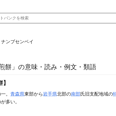
）ナンブセンベイ
煎餅」の意味・読み・例文・類語
餅】
の一。
青森県
東部から
岩手県
北部の
南部
氏旧支配地域の
のが多い。