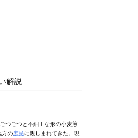
い解説
。ごつごつと不細工な形の小麦煎
地方の
庶民
に親しまれてきた。現