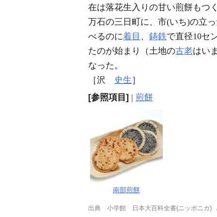
在は落花生入りの甘い煎餅もつく
万石の三日町に、市(いち)の立
べるのに
着目
、
鋳鉄
で直径10
たのが始まり（土地の
古老
はい
なった。
［沢
史生
］
[参照項目]
|
煎餅
南部煎餅
出典
小学館 日本大百科全書(ニッポニカ)