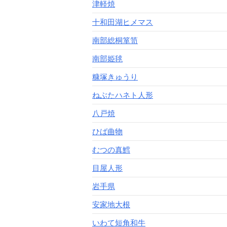
津軽焼
十和田湖ヒメマス
南部総桐箪笥
南部姫毬
糠塚きゅうり
ねぶたハネト人形
八戸焼
ひば曲物
むつの真鱈
目屋人形
岩手県
安家地大根
いわて短角和牛