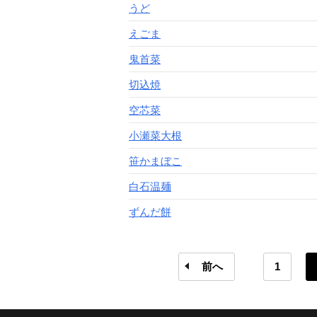
うど
えごま
鬼首菜
切込焼
空芯菜
小瀬菜大根
笹かまぼこ
白石温麺
ずんだ餅
前へ
1