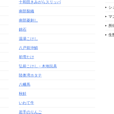
十和田きみがらスリッパ
シ
南部裂織
マ
南部菱刺し
所
錦石
生
温湯こけし
八戸前沖鯖
初雪たけ
弘前こけし・木地玩具
陸奥湾ホタテ
八幡馬
秋鮭
いわて牛
岩手のりんご