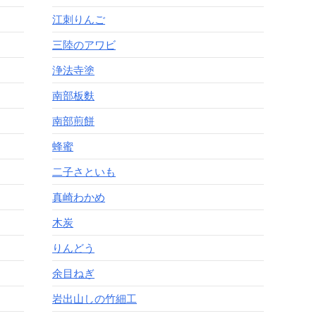
江刺りんご
三陸のアワビ
浄法寺塗
南部板麩
南部煎餅
蜂蜜
二子さといも
真崎わかめ
木炭
りんどう
余目ねぎ
岩出山しの竹細工