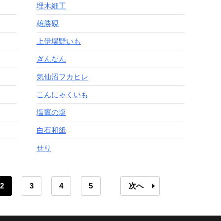
埋木細工
雄勝硯
上伊場野いも
ぎんなん
気仙沼フカヒレ
こんにゃくいも
塩竈の塩
白石和紙
せり
2
3
4
5
次へ