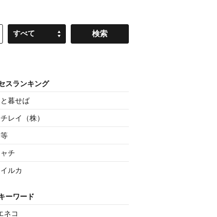
すべて
セスランキング
父と暮せば
ニチレイ（株）
親等
シャチ
マイルカ
キーワード
エネコ