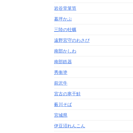
岩谷堂箪笥
暮坪かぶ
三陸の牡蠣
遠野宮守のわさび
南部かしわ
南部鉄器
秀衡塗
前沢牛
宮古の寒干鮭
薮川そば
宮城県
伊豆沼れんこん