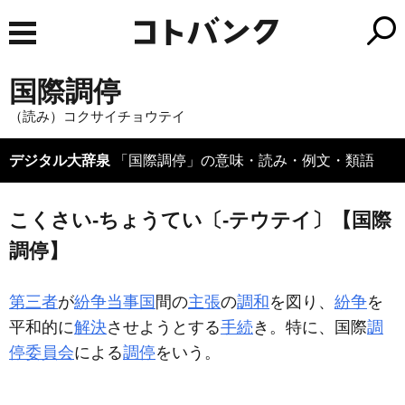
国際調停
（読み）コクサイチョウテイ
デジタル大辞泉
「国際調停」の意味・読み・例文・類語
こくさい‐ちょうてい〔‐テウテイ〕【国際
調停】
第三者
が
紛争当事国
間の
主張
の
調和
を図り、
紛争
を
平和的に
解決
させようとする
手続
き。特に、国際
調
停委員会
による
調停
をいう。