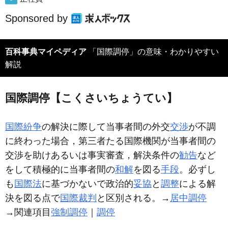
Sponsored by
百科事典マイペディア
「国際調停」の意味・わかりやすい
解説
国際調停【こくさいちょうてい】
国際紛争
の解決に際して当事者間の外交
交渉
が不調
に終わった場合，第三者たる国際機関が当事者間の
交渉を助けあるいは事実審査，解決条件の
勧告
など
をして積極的に当事者間の
和解
を図る
手段
。必ずし
も
国際法
に基づかないで政治的
妥協
と
調整
による解
決を図る点で
国際裁判
と区別される。→
居中調停
→関連項目
強制調停
｜
調停