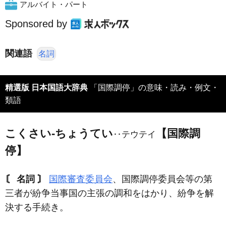
アルバイト・パート
Sponsored by
関連語
名詞
精選版 日本国語大辞典
「国際調停」の意味・読み・例文・
類語
こくさい‐ちょうてい
【国際調
‥テウテイ
停】
〘 名詞 〙
国際審査委員会
、国際調停委員会等の第
三者が紛争当事国の主張の調和をはかり、紛争を解
決する手続き。