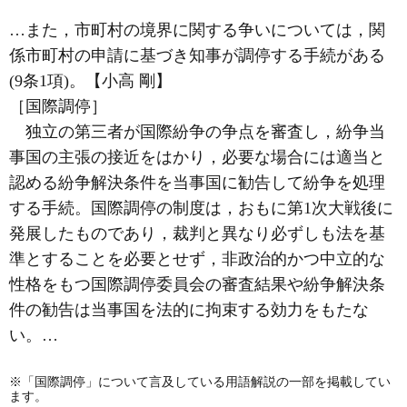
…また，市町村の境界に関する争いについては，関
係市町村の申請に基づき知事が調停する手続がある
(9条1項)。【小高 剛】
［国際調停］
独立の第三者が国際紛争の争点を審査し，紛争当
事国の主張の接近をはかり，必要な場合には適当と
認める紛争解決条件を当事国に勧告して紛争を処理
する手続。国際調停の制度は，おもに第1次大戦後に
発展したものであり，裁判と異なり必ずしも法を基
準とすることを必要とせず，非政治的かつ中立的な
性格をもつ国際調停委員会の審査結果や紛争解決条
件の勧告は当事国を法的に拘束する効力をもたな
い。…
※「国際調停」について言及している用語解説の一部を掲載してい
ます。