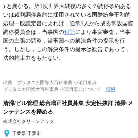
) と異なる。第1次世界大戦後の多くの調停条約ある
いは裁判調停条約に採用されている国際紛争平和的
処理一般議定書によれば，通常5人から成る常設国際
調停委員会は，当事国の
付託
により事実審査，当事
国の主張の調整，当事国への解決条件の提示を行
う。しかし，この解決条件の提示は勧告であって，
法的拘束力をもたない。
出典
ブリタニカ国際大百科事典 小項目事典
ブリタニカ国際大百科事典 小項目事典について
情報
清掃/ビル管理 総合職正社員募集 安定性抜群 清掃·メ
ンテナンスを極める
株式会社クリーンアップ
千葉県 千葉市