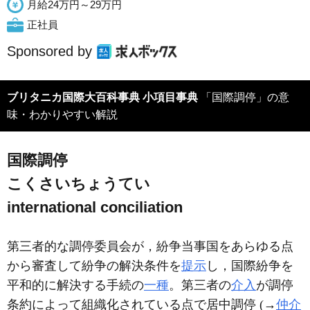
月給24万円～29万円
正社員
Sponsored by
ブリタニカ国際大百科事典 小項目事典
「国際調停」の意
味・わかりやすい解説
国際調停
こくさいちょうてい
international conciliation
第三者的な調停委員会が，紛争当事国をあらゆる点
から審査して紛争の解決条件を
提示
し，国際紛争を
平和的に解決する手続の
一種
。第三者の
介入
が調停
条約によって組織化されている点で居中調停 (→
仲介