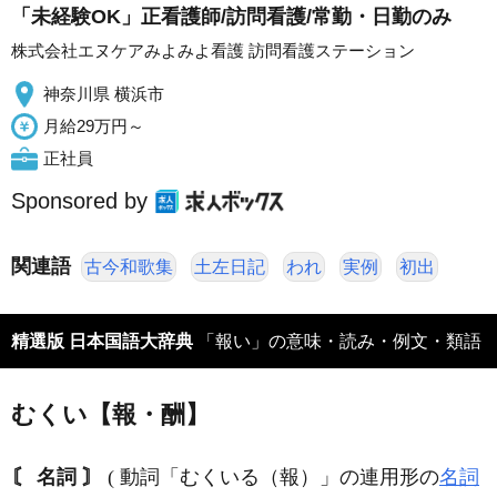
「未経験OK」正看護師/訪問看護/常勤・日勤のみ
株式会社エヌケアみよみよ看護 訪問看護ステーション
神奈川県 横浜市
月給29万円～
正社員
Sponsored by
関連語
古今和歌集
土左日記
われ
実例
初出
精選版 日本国語大辞典
「報い」の意味・読み・例文・類語
むくい【報・酬】
〘 名詞 〙
( 動詞「むくいる（報）」の連用形の
名詞