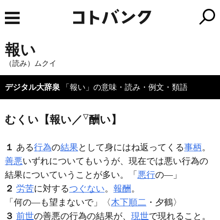
報い
（読み）ムクイ
デジタル大辞泉
「報い」の意味・読み・例文・類語
▽
むくい【報い／
酬い】
１
ある
行為
の
結果
として身にはね返ってくる
事柄
。
善悪
いずれについてもいうが、現在では悪い行為の
結果についていうことが多い。「
悪行
の―」
２
労苦
に対する
つぐない
。
報酬
。
「何の―も望まないで」〈
木下順二
・夕鶴〉
３
前世
の善悪の行為の結果が、
現世
で現れること。