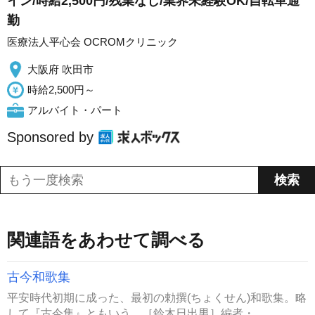
イン/時給2,500円/残業なし/業界未経験OK/自転車通
勤
医療法人平心会 OCROMクリニック
大阪府 吹田市
時給2,500円～
アルバイト・パート
Sponsored by
関連語をあわせて調べる
古今和歌集
平安時代初期に成った、最初の勅撰(ちょくせん)和歌集。略
して『古今集』ともいう。［鈴木日出男］編者・...