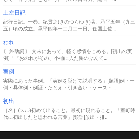
土左日記
紀行日記。一巻。紀貫之(きのつらゆき)著。承平五年（九三
五）頃の成立。承平四年一二月二一日、任国土佐...
われ
〘 終助詞 〙 文末にあって、軽く感情をこめる。[初出の実
例]「『おのれがその、小桶に入た餠のぶんて...
実例
実際にあった事例。「実例を挙げて説明する」[類語]例・一
例・具体例・例証・たとえ・引き合い・ケース・...
初出
［名］(スル)初めて出ること。最初に現れること。「室町時
代に初出したと思われる言葉」[類語]放出・排...