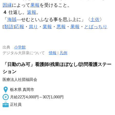
因縁
によって
果報
を受けること。
４
仕返し。
返報
。
「
海賊
―せむといふなる事を思ふ上に」〈
土佐
〉
[
類語
]
応報
・
祟り
・
業報
・
悪報
・
果報
・
とばっちり
出典
小学館
デジタル大辞泉について
情報
|
凡例
「日勤のみ可」看護師/残業ほぼなし/訪問看護ステー
ション
医療法人社団福田会
栃木県 真岡市
月給22万4,000円～30万1,000円
正社員