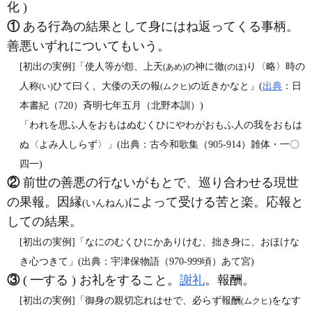
化 )
①
ある行為の結果として身にはね返ってくる事柄。
善悪いずれについてもいう。
[初出の実例]「使人等が怨、上天
の神に徹
り〈略〉時の
(あめ)
(のほ)
人称
ひて曰く、大倭の天の報
の近きかなと」(
出典
：日
(い)
(ムクヒ)
本書紀（720）斉明七年五月（北野本訓）)
「われを思ふ人をおもはぬむくひにやわがおもふ人の我をおもは
ぬ〈よみ人しらず〉」(出典：古今和歌集（905‐914）雑体・一〇
四一)
②
前世の善悪の行ないがもとで、巡り合わせる現世
の果報。因縁
によって受ける苦と楽。応報と
(いんねん)
しての結果。
[初出の実例]「なにのむくひにかありけむ、拙き身に、おほけな
き心つきて」(出典：宇津保物語（970‐999頃）あて宮)
③
( ━する ) お礼をすること。
謝礼
。報酬。
[初出の実例]「御身の親切忘れはせで、必らず報酬
をなす
(ムクヒ)