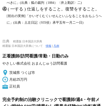
べきに」(出典：狐の裁判（1884）〈井上勤訳〉二)
④
( ━する ) 仕返しをすること。復讐をすること。
[初出の実例]「かいぞくむくいせんといふなることをおもふうへ
に」(出典：土左日記（935頃）承平五年一月二一日)
出典
精選版 日本国語大辞典
精選版 日本国語大辞典について
情報
|
凡例
正看護師/訪問看護/常勤・日勤のみ
やさしい株式会社 おまんじゅう訪問看護
茨城県 つくば市
月給25万円
正社員
完全予約制の治験クリニックで看護師/週4・午前メ