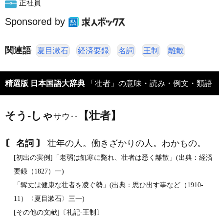
正社員
Sponsored by
関連語
夏目漱石
経済要録
名詞
王制
離散
精選版 日本国語大辞典
「壮者」の意味・読み・例文・類語
そう‐しゃ
【壮者】
サウ‥
〘 名詞 〙
壮年の人。働きざかりの人。わかもの。
[初出の実例]「老弱は飢寒に斃れ、壮者は悉く離散」(出典：経済
要録（1827）一)
「髯丈は健康な壮者を凌ぐ勢」(出典：思ひ出す事など（1910‐
11）〈夏目漱石〉三一)
[その他の文献]〔礼記‐王制〕