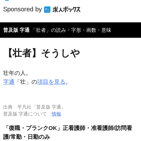
Sponsored by
普及版 字通
「壮者」の読み・字形・画数・意味
【壮者】そうしや
壮年の人。
字通
「壮」の
項目を見る
。
出典
平凡社「普及版 字通」
普及版 字通について
情報
「復職・ブランクOK」正看護師・准看護師/訪問看
護/常勤・日勤のみ