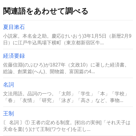
関連語をあわせて調べる
夏目漱石
小説家。本名金之助。慶応(けいおう)3年1月5日（新暦2月9
日）に江戸牛込馬場下横町（東京都新宿区牛...
経済要録
佐藤信淵(のぶひろ)が1827年（文政10）に著した経済書。
総論、創業篇(へん)、開物篇、富国篇の4...
名詞
文法用語。品詞の一つ。「太郎」「学生」「本」「学校」
「春」「友情」「研究」「泳ぎ」「高さ」など、事物...
王制
〘 名詞 〙① 王者の定める制度。[初出の実例]「それ天子は
天命を稟(う)けて王制(ワウセイ)を正し...