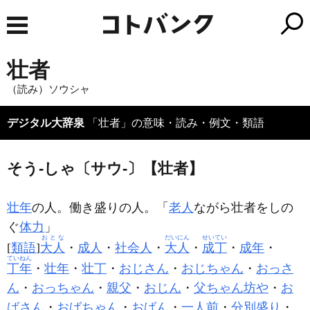
壮者
（読み）ソウシャ
デジタル大辞泉
「壮者」の意味・読み・例文・類語
そう‐しゃ〔サウ‐〕【壮者】
壮年
の人。働き盛りの人。「
老人
ながら
壮者
をしの
ぐ
体力
」
おとな
だいにん
せいてい
[
類語
]
大人
・
成人
・
社会人
・
大人
・
成丁
・
成年
・
ていねん
丁年
・
壮年
・
壮丁
・
おじさん
・
おじちゃん
・
おっさ
ん
・
おっちゃん
・
親父
・
おじん
・
父ちゃん坊や
・
お
ばさん
・
おばちゃん
・
おばん
・
一人前
・
分別盛り
・