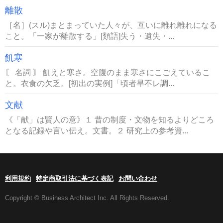
離散
［名］(スル)まとまっていた人々が、互いに離れ離れになる
こと。「一家が離散する」[類語]失う・遺失・...
飢寒
〘 名詞 〙 飢えと寒さ。空腹のまま寒さにこごえているこ
と。衣食の欠乏。[初出の実例]「頃者旱不レ調...
文献
《「献」は賢人の意》１ 昔の制度・文物を知るよりどころ
となる記録や言い伝え。文書。２ 研究上の参考資...
利用規約
特定商取引法に基づく表記
お問い合わせ
Copyright © Business Architect Inc. All Rights Reserved.