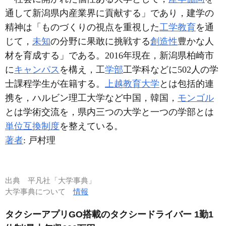
通して新潟県内産業界に貢献する」であり，建学の
精神は「ものづくりの視点を重視した
工学教育
を通
じて，
未知
の分野に果敢に挑戦する
創造性
豊かな人
材を育成する」である。2016年現在，新潟県柏崎市
に
キャンパス
を構え，工
学部
工学科などに502人の学
士課程学生が在籍する。
上越教育大学
とは包括的連
携を，ハルビン理工大学など中国，韓国，
モンゴル
とは学術交流を，県内三つの大学と一つの学部とは
単位互換制度
を整えている。
著者
: 戸村理
出典
平凡社「大学事典」
大学事典について
情報
タクシーアプリGO搭載のタクシードライバー 1勤1