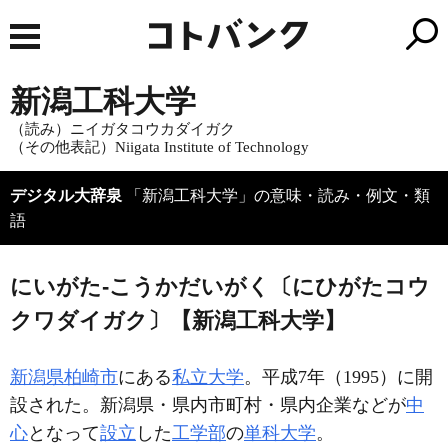
新潟工科大学
（読み）ニイガタコウカダイガク
（その他表記）Niigata Institute of Technology
デジタル大辞泉
「新潟工科大学」の意味・読み・例文・類
語
にいがた‐こうかだいがく〔にひがたコウ
クワダイガク〕【新潟工科大学】
新潟県
柏崎市
にある
私立大学
。平成7年（1995）に開
設された。新潟県・県内市町村・県内企業などが
中
心
となって
設立
した
工学部
の
単科大学
。