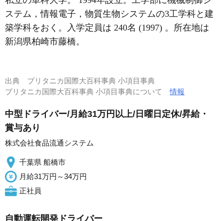
私立の単科大学。 1994年設立。工学部に機械制御シ
ステム，情報電子，物質生物システムの3工学科と建
築学科をおく。入学定員は 240名 (1997) 。所在地は
新潟県柏崎市藤橋。
出典
ブリタニカ国際大百科事典 小項目事典
ブリタニカ国際大百科事典 小項目事典について
情報
中型ドライバー/月給31万円以上/日曜日定休/昇給・
賞与あり
株式会社食品流通システム
千葉県 船橋市
月給31万円～34万円
正社員
自動運転開発ドライバー