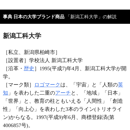
事典 日本の大学ブランド商品
「新潟工科大学」の解説
新潟工科大学
［私立、新潟県柏崎市］
［設置者］学校法人 新潟工科大学
［沿革・
歴史
］1995(平成7)年4月、新潟工科大学が開
学。
［マーク類］
ロゴマーク
は、「宇宙」と「人類の
英
知
」を表わした二重の
アーチ
と、「地域」「日本」
「世界」と、教育の柱ともいえる「人間性」「創造
性」「向上心」を表わした3本のライン(トリオライ
ン)からなる。1997(平成9)年6月、商標登録済(第
4006857号)。