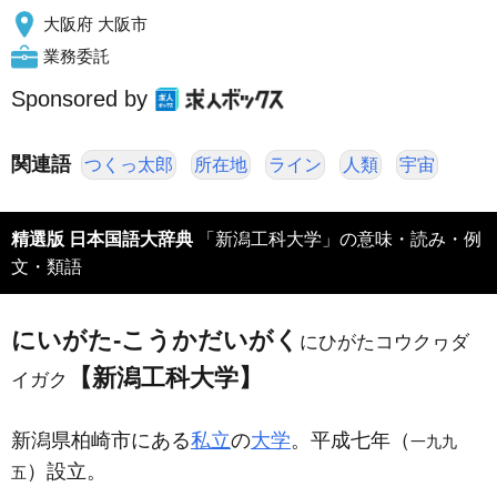
大阪府 大阪市
業務委託
Sponsored by
関連語
つくっ太郎
所在地
ライン
人類
宇宙
精選版 日本国語大辞典
「新潟工科大学」の意味・読み・例
文・類語
にいがた‐こうかだいがく
にひがたコウクヮダ
【新潟工科大学】
イガク
新潟県柏崎市にある
私立
の
大学
。平成七年（
一九九
）設立。
五