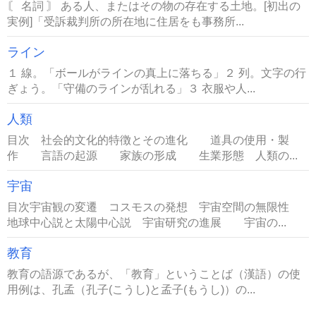
〘 名詞 〙 ある人、またはその物の存在する土地。[初出の
実例]「受訴裁判所の所在地に住居をも事務所...
ライン
１ 線。「ボールがラインの真上に落ちる」２ 列。文字の行
ぎょう。「守備のラインが乱れる」３ 衣服や人...
人類
目次 社会的文化的特徴とその進化 道具の使用・製
作 言語の起源 家族の形成 生業形態 人類の...
宇宙
目次宇宙観の変遷 コスモスの発想 宇宙空間の無限性
地球中心説と太陽中心説 宇宙研究の進展 宇宙の...
教育
教育の語源であるが、「教育」ということば（漢語）の使
用例は、孔孟（孔子(こうし)と孟子(もうし)）の...