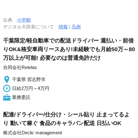
出典
小学館
デジタル大辞泉について
情報
|
凡例
千葉限定/軽自動車での配送ドライバー 週払い・前借
りOK&格安車両リースあり!未経験でも月給50万～80
万以上が可能! 必要なのは普通免許だけ
合同会社Retelas
千葉県 習志野市
日給2万円～4万円
業務委託
配達/ドライバー/仕分け・シール貼り 止まってるよ
り 動いて稼ぐ 食品のキャラバン配送 日払いOK
株式会社Declic management