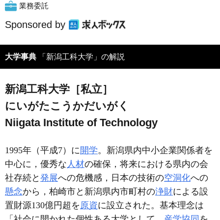
業務委託
Sponsored by
大学事典
「新潟工科大学」の解説
新潟工科大学［私立］
にいがたこうかだいがく
Niigata Institute of Technology
1995年
（平成7）
に
開学
。新潟県内中小企業関係者を
中心に，優秀な
人材
の確保，将来における県内の会
社存続と
発展
への危機感，日本の技術の
空洞化
への
懸念
から，柏崎市と新潟県内市町村の
浄財
による設
置財源130億円超を
原資
に設立された。基本理念は
「社会に開かれた個性ある大学として，
産学協同
を