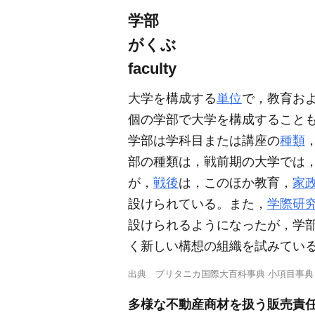
学部
がくぶ
faculty
大学を構成する
単位
で，教育お
個の学部で大学を構成すること
学部は学科目または講座の
種類
部の種類は，戦前期の大学では
が，
戦後
は，このほか教育，
家
設けられている。また，
学際研
設けられるようになったが，学
く新しい構想の組織を試みてい
出典
ブリタニカ国際大百科事典 小項目事典
多様な不動産商材を扱う販売責任