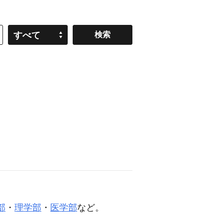
すべて
部
・
理学部
・
医学部
など。