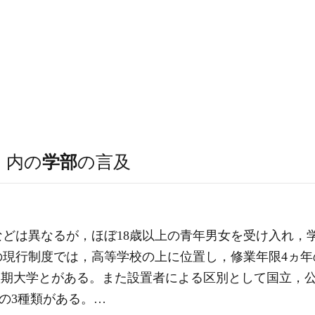
）
内の
学部
の言及
どは異なるが，ほぼ18歳以上の青年男女を受け入れ，
現行制度では，高等学校の上に位置し，修業年限4ヵ年
の短期大学とがある。また設置者による区別として国立，公
)の3種類がある。…