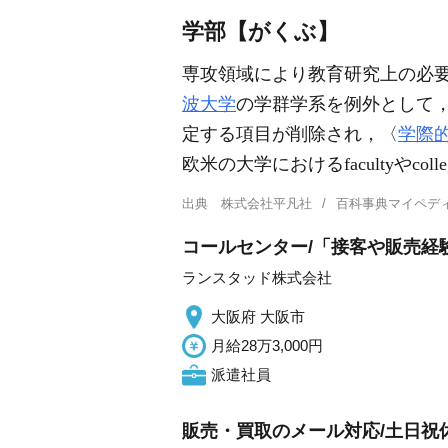
学部【がくぶ】
専攻領域により教育研究上の必
波大学
の学群学系を例外として
定する項目が削除され，〈
学際
欧米の大学におけるfacultyやcol
出典
株式会社平凡社
百科事典マイペデ
コールセンター/「接客や販売経
ランスタッド株式会社
大阪府 大阪市
月給28万3,000円
派遣社員
販売・買取のメール対応/土日祝休み