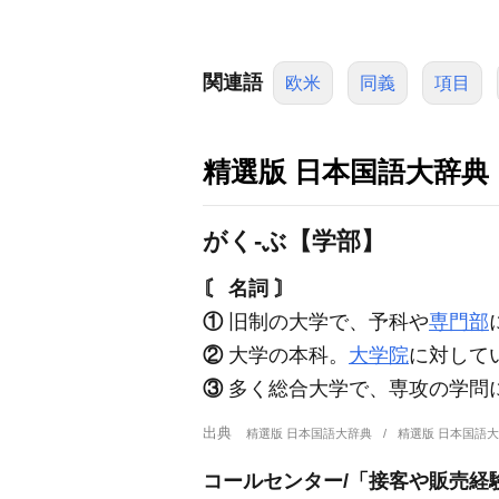
関連語
欧米
同義
項目
精選版 日本国語大辞典
がく‐ぶ【学部】
〘 名詞 〙
①
旧制の大学で、予科や
専門部
②
大学の本科。
大学院
に対して
③
多く総合大学で、専攻の学問
出典
精選版 日本国語大辞典
精選版 日本国語
コールセンター/「接客や販売経