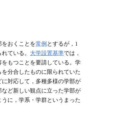
部をおくことを
常例
とするが，1
られている。
大学設置基準
では，
容をもつことを要請している。学
らを分合したものに限られていた
どに対応して，多種多様の学部が
部など新しい観点に立った学部が
ように，学系・学群というまった