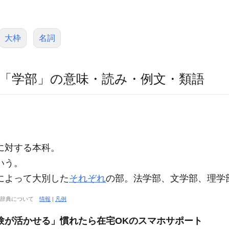
大枠
名詞
「学部」の意味・読み・例文・類語
に対する本科。
いう。
によって大別した
それぞれ
の部。法学部、文学部、理学
大辞典について
情報
|
凡例
験が活かせる」慣れたら在宅OKのスマホサポート