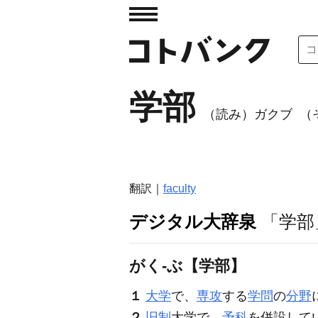
学部
（読み）ガクブ
（そ
翻訳｜
faculty
デジタル大辞泉
「学部
がく‐ぶ【学部】
１
大学
で、
専攻
する
学問
の
分野
２
旧制
大学で、
予科
を併設して