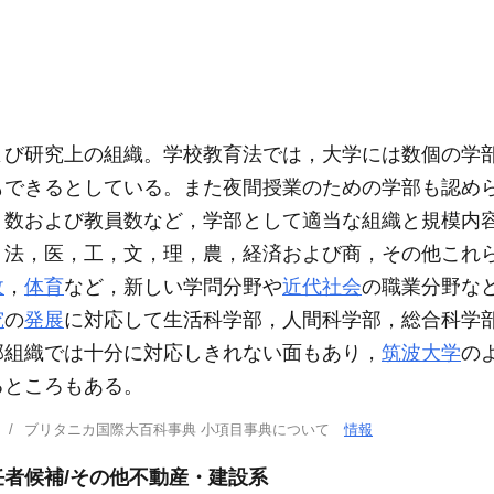
よび研究上の組織。学校教育法では，大学には数個の学
もできるとしている。また夜間授業のための学部も認め
，数および教員数など，学部として適当な組織と規模内
，法，医，工，文，理，農，経済および商，その他これ
政
，
体育
など，新しい学問分野や
近代社会
の職業分野な
究
の
発展
に対応して生活科学部，人間科学部，総合科学
部組織では十分に対応しきれない面もあり，
筑波大学
の
るところもある。
ブリタニカ国際大百科事典 小項目事典について
情報
者候補/その他不動産・建設系