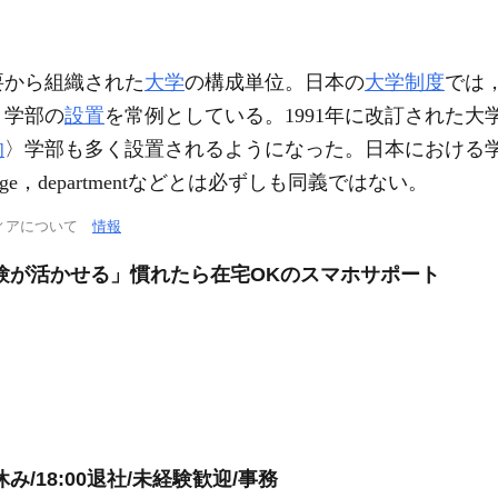
要から組織された
大学
の構成単位。日本の
大学制度
では
，学部の
設置
を常例としている。1991年に改訂された
的
〉学部も多く設置されるようになった。日本における
lege，departmentなどとは必ずしも同義ではない。
ィアについて
情報
験が活かせる」慣れたら在宅OKのスマホサポート
/18:00退社/未経験歓迎/事務