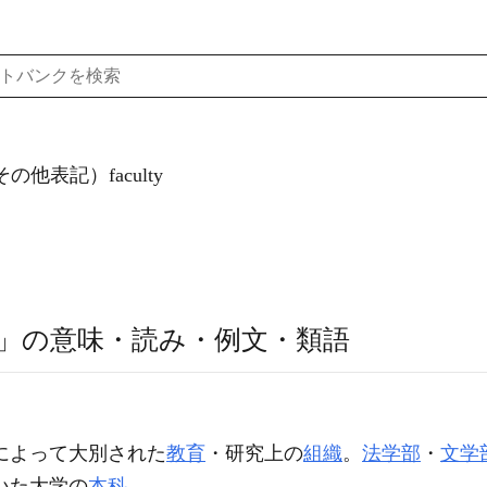
の他表記）faculty
」の意味・読み・例文・類語
によって大別された
教育
・研究上の
組織
。
法学部
・
文学
いた大学の
本科
。