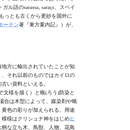
ガル語のsarassa, saraçs、スペイ
、もっとも古くから更紗を国外に
ホーテン
著『東方案内記』）が、
海地方に輸出されていたことが知
多く、それ以前のものではカイロの
的古い資料といえる。
で文様を描く）と蝋(ろう)防染と
の場合は木型によって、媒染剤や蝋
)、黄色の彩りが加えられる。用途
。模様はクリシュナ神をはじめ
ヒ
大柄な立ち木、鳥獣、人物、花鳥