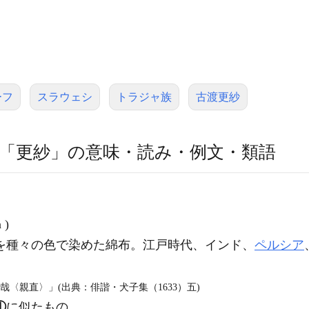
ーフ
スラウェシ
トラジャ族
古渡更紗
「更紗」の意味・読み・例文・類語
 )
を種々の色で染めた綿布。江戸時代、インド、
ペルシア
哉〈親直〉」(出典：俳諧・犬子集（1633）五)
①
に似たもの。