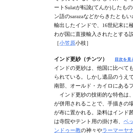
ートSulatが転訛(てんか)し
ン語のsarazaなどからきた
輸出したインドで、16世紀末に極上の多
わが国に直接輸入されたとする
［
小笠原
小枝］
インド更紗（チンツ）
目次を見
インドの更紗は、他国に比べて
られている。しかし遺品のうえで
南部、オールド・カイロにあるフ
インド更紗の技術的な特色は、先
が併用されることで、手描きの場
が布に置かれる。染料はインド茜
は寺院やテント用の掛け布、
ベ
ンドゥー教
の神々や
ラーマーヤ