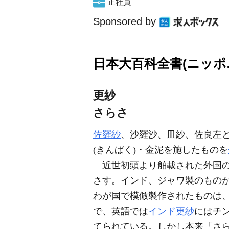
正社員
Sponsored by
日本大百科全書(ニッポ
更紗
さらさ
佐羅紗
、沙羅沙、皿紗、佐良左と
(きんぱく)・金泥を施したものを
近世初頭より舶載された外国の
さす。インド、ジャワ製のもの
わが国で模倣製作されたものは
で、英語では
インド更紗
にはチンツ
てられている。しかし本来「さ