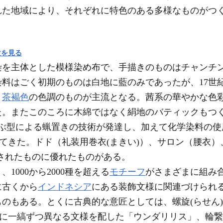
れた地域により、それぞれに特色のある多様なものがつ
次を見る
主体とした模様染め布で、手描きのものはチャンチンtja
料はごく初期のものは白地に藍のみであったが、17世
と
茶褐色
の色調のものが主流となる。茜系の華やかな色彩
。またこのころに木綿ではなく絹地のバティックもつく
とよぶ型による蝋置きの技術が発達し、加えて化学染料の
してきた。ドド（礼装用巻衣(まきい)）、サロン（腰衣）
されたものに優れたものがある。
000から2000種を超える
モチーフ
がさまざまに組み
に古くから
インドネシア
にある装飾文様に関連づけられ
のもある。とくに古典的な意匠としては、螺旋(らせん
成に一縞ずつ異なる文様を配した「ウンダリリス」、輪繋(