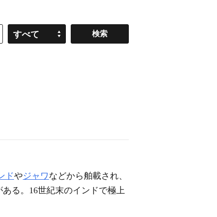
すべて
ンド
や
ジャワ
などから舶載され、
がある。16世紀末のインドで極上