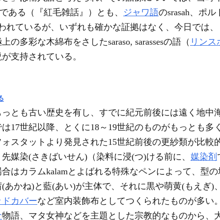
たものである（『紅毛雑話』）とも、
ジャワ語
のsrasah、ポルト
ともいわれているが、いずれも確かな証拠はなく、今日では
彩な木綿布をさしたsaraso, sarassesの語（
リンス
説が支持されている。
る
もっとも古い歴史を有し、すでに紀元前後には遠く地中
は17世紀以降、とくに18～19世紀のものがもっとも
ォスタットより発見された15世紀前後の更紗類が比較
媒染(さきばいせん)（染料に浸(つ)ける前に、
媒染剤
合はカラムkalamとよばれる特殊なペンによって、型
(あかね)と藍(あい)が主体で、それに黒や萌黄(もえぎ
ッドカバー
など室内装飾布としてつくられたものが多い
ナ
物語、マタ女神などを主題とした宗教的なものから、