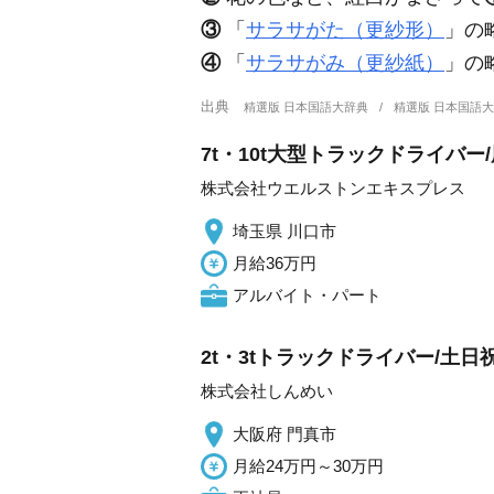
③
「
サラサがた（更紗形）
」の
④
「
サラサがみ（更紗紙）
」の
出典
精選版 日本国語大辞典
精選版 日本国語
7t・10t大型トラックドライバ
株式会社ウエルストンエキスプレス
埼玉県 川口市
月給36万円
アルバイト・パート
2t・3tトラックドライバー/土日
株式会社しんめい
大阪府 門真市
月給24万円～30万円