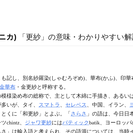
ニカ)
「更紗」の意味・わかりやすい解
も記し、別名紗羅染(しゃむろぞめ)、華布(かふ)、印華
金華布
・金更紗と呼称する。
模様染め布の総称で、主として木綿に手描き、あるい
が多いが、タイ、
スマトラ
、
セレベス
、中国、イラン、
、とくに「和更紗」とよぶ。「
さらさ
」の語は、今日日
chintz、
ジャワ更紗
には
バティック
batik、ヨーロッ
らさ」は輸入語と考えられ、その語源については、当時