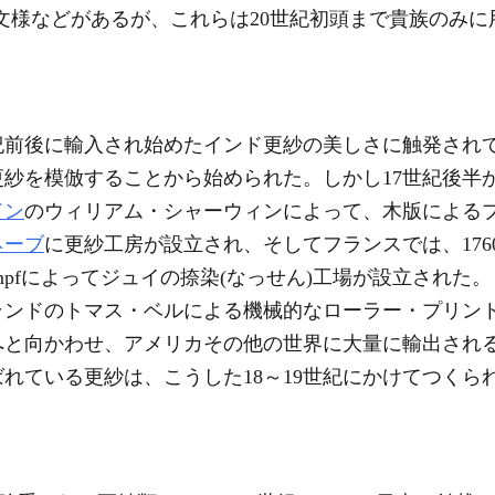
文様などがあるが、これらは20世紀初頭まで貴族のみ
紀前後に輸入され始めたインド更紗の美しさに触発され
紗を模倣することから始められた。しかし17世紀後半か
ドン
のウィリアム・シャーウィンによって、木版によるプ
ネーブ
に更紗工房が設立され、そしてフランスでは、176
ppe Oberkampfによってジュイの捺染(なっせん)工場が設立
トランドのトマス・ベルによる機械的なローラー・プリン
へと向かわせ、アメリカその他の世界に大量に輸出され
れている更紗は、こうした18～19世紀にかけてつくら