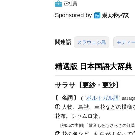
正社員
Sponsored by
関連語
スラウェシ島
モティ
精選版 日本国語大辞典
サラサ【更紗・更沙】
〘 名詞 〙
( [
ポルトガル語
] saraça
①
人物、鳥獣、草花などの模様
花布。シャムロ染。
[初出の実例]「散音も色もさらさの紅葉
②
花の色など、紅白がまざって