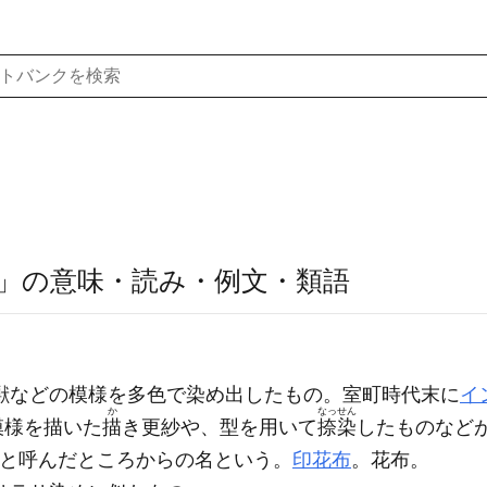
」の意味・読み・例文・類語
獣などの模様を多色で染め出したもの。室町時代末に
イ
か
なっせん
模様を描いた
描
き更紗や、型を用いて
捺染
したものなど
assesと呼んだところからの名という。
印花布
。花布。