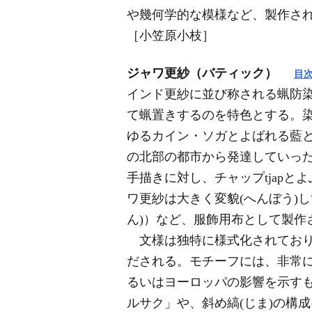
や幾何学的な模様など、製作さ
［小笠原小枝］
ジャワ更紗（バティック）
目
インド更紗に並び称される蝋防染を
て蝋置きするのを特色とする。染
ゆるカイン・ソガとよばれる藍
の北部の都市から発達していった
手描きに対し、チャップtjap
ワ更紗は大きく変貌(へんぼう)
ん)）など、服飾用布として製作
文様は独特に様式化されており、1
だされる。モチーフには、非常
るいはヨーロッパの影響を示すも
ルサク」や、斜め縞(じま)の構