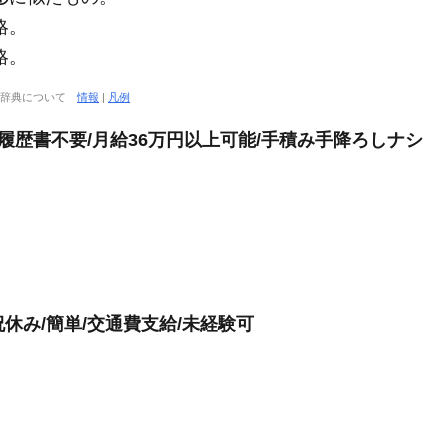
略。
略。
大辞典について
情報
|
凡例
ー/履歴書不要/月給36万円以上可能/手積み手降ろしナシ
祝休み/簡単/交通費支給/未経験可