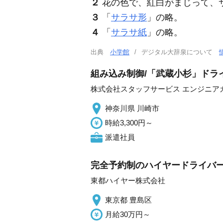
２
花の色で、紅白がまじって、
３
「
サラサ形
」の略。
４
「
サラサ紙
」の略。
出典
小学館
デジタル大辞泉について
組み込み制御/「武蔵小杉」ドライ
株式会社スタッフサービス エンジニア
神奈川県 川崎市
時給3,300円～
派遣社員
完全予約制のハイヤードライバー/
東都ハイヤー株式会社
東京都 豊島区
月給30万円～