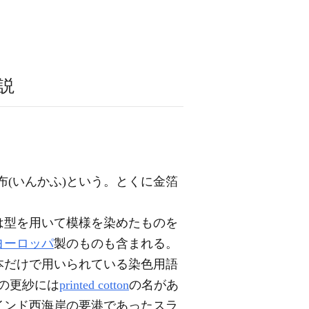
説
布(いんかふ)という。とくに金箔
は型を用いて模様を染めたものを
ヨーロッパ
製のものも含まれる。
本だけで用いられている染色用語
パの更紗には
printed cotton
の名があ
インド西海岸の要港であったスラ