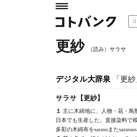
更紗
（読み）サラサ
デジタル大辞泉
「更紗
サラサ【更紗】
１
主に木綿地に、人物・花・鳥
日本でも生産した。直接染料で
多彩の木綿布をsarasoまたsar