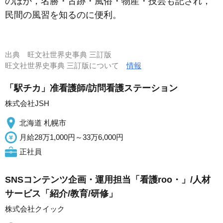
のほか，名勝・古跡・風俗・物産・技芸も記され，
民間の風習を知るのに便利。
出典
旺文社世界史事典 三訂版
旺文社世界史事典 三訂版について
情報
「駅チカ」准看護師/訪問看護ステーション
株式会社JSH
北海道 札幌市
月給28万1,000円～33万6,000円
正社員
SNSコンテンツ企画・運用担当「看護roo・」/人材
サービス「紹介/教育/研修」
株式会社クイック