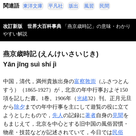
関連語
東洋文庫
平凡社
坂出
風習
民間
改訂新版 世界大百科事典
「燕京歳時記」の意味・わかり
やすい解説
燕京歳時記 (えんけいさいじき)
Yān jīng suì shí jì
中国，清代，満州貴族出身の
富察敦崇
（ふさつとん
すう）（1865-1927）が，北京の年中行事およそ150
項を記した書。1巻。1906年（
光緒
32）刊。正月元旦
から
除夕
までの年中行事を主にして遊覧の役に立て
ようとしたもので，
先人
の記録に
著者
自身の
見聞
を
もまじえて，北京を中心とする旧中国の風俗習慣・
物産・技芸などが記述されていて，今日では
民俗