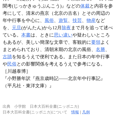
聞考(じっかきゅうぶんこう)』などの
体裁
と内容を参
考にして、清末の燕京（北京の古名）とその周辺の
年中行事を中心に、
風俗
、
遊覧
、
技芸
、
物産
など
を、
元旦
(がんたん)から12月
除夜
まで月を追って述べ
ている。
本書
は、ときに
思い違い
や疑わしいところ
もあるが、美しい簡潔な文章で、客観的に
要領
よく
まとめられており、清朝末期の北京の風俗、
名勝
、
古蹟
を知るうえで便利である。また日本の年中行事
や
民俗
との影響関係を考えるうえで参考になる。
［川越泰博］
『小野勝年訳『燕京歳時記――北京年中行事記』
（平凡社・東洋文庫）』
出典
小学館 日本大百科全書(ニッポニカ)
日本大百科全書(ニッポニカ)について
情報
|
凡例