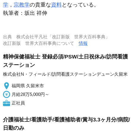
学
，
宗教学
の貴重な
資料
となっている。
執筆者：
坂出 祥伸
出典
株式会社平凡社「改訂新版 世界大百科事典」
改訂新版 世界大百科事典について
情報
精神保健福祉士 登録必須/PSW/土日祝休み/訪問看護
ステーション
株式会社N・フィールド/訪問看護ステーションデューン久留米
福岡県 久留米市
月給28万5,000円～
正社員
介護福祉士/看護助手/看護補助者/賞与3.3ヶ月分/病院/
日勤のみ