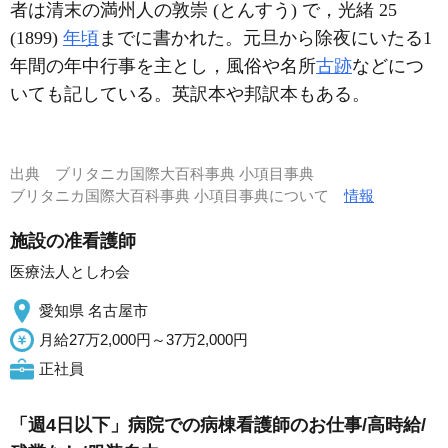
者は清末の満州人の敦崇 (とんすう) で，光緒 25
(1899)
年頃
までに書かれた。元旦から除夜にいたる1
年間の年中行事を主とし，風俗や名所
古跡
などにつ
いても記している。英訳本や邦訳本もある。
出典
ブリタニカ国際大百科事典 小項目事典
ブリタニカ国際大百科事典 小項目事典について
情報
施設の准看護師
医療法人としわ会
愛知県 名古屋市
月給27万2,000円～37万2,000円
正社員
「週4日以下」病院での病棟看護師のお仕事/高時給/