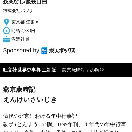
残業なし/服装自由
株式会社パソナ
東京都 江東区
時給2,380円
派遣社員
Sponsored by
旺文社世界史事典 三訂版
「燕京歳時記」の解説
燕京歳時記
えんけいさいじき
清代の北京における年中行事記
敦崇 (とんすう) の撰。1899年刊。１年間の年中行事