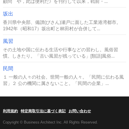
顧問 や，此は便利だ》を刊行して以来，戦前・...
坂出
香川県中央部、備讃(びさん)瀬戸に面した工業港湾都市。
1942年（昭和17）坂出町と林田村が合併して...
風習
その土地や国に伝わる生活や行事などの習わし。風俗習
慣。しきたり。「古い風習が残っている」[類語]風俗...
民間
１ 一般の人々の社会。世間一般の人々。「民間に伝わる風
習」２ 公の機関に属さないこと。「民間の企業」...
利用規約
特定商取引法に基づく表記
お問い合わせ
Copyright © Business Architect Inc. All Rights Reserved.