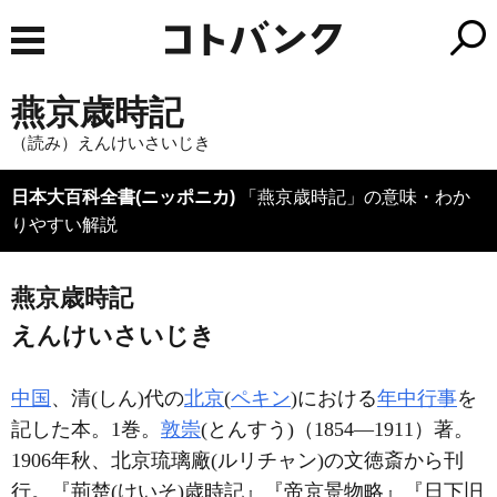
燕京歳時記
（読み）えんけいさいじき
日本大百科全書(ニッポニカ)
「燕京歳時記」の意味・わか
りやすい解説
燕京歳時記
えんけいさいじき
中国
、清(しん)代の
北京
(
ペキン
)における
年中行事
を
記した本。1巻。
敦崇
(とんすう)（1854―1911）著。
1906年秋、北京琉璃廠(ルリチャン)の文徳斎から刊
行。『荊楚(けいそ)歳時記』『帝京景物略』『日下旧