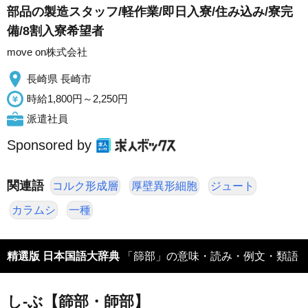
部品の製造スタッフ/軽作業/即日入寮/住み込み/寮完
備/8割入寮希望者
move on株式会社
長崎県 長崎市
時給1,800円～2,250円
派遣社員
Sponsored by
関連語
コルク形成層
厚壁異形細胞
ジュート
カラムシ
一種
精選版 日本国語大辞典
「篩部」の意味・読み・例文・類語
し‐ぶ【篩部・師部】