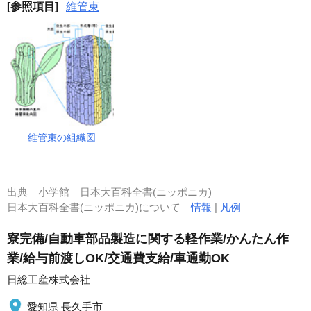
[参照項目]
|
維管束
維管束の組織図
出典
小学館 日本大百科全書(ニッポニカ)
日本大百科全書(ニッポニカ)について
情報
|
凡例
寮完備/自動車部品製造に関する軽作業/かんたん作
業/給与前渡しOK/交通費支給/車通勤OK
日総工産株式会社
愛知県 長久手市