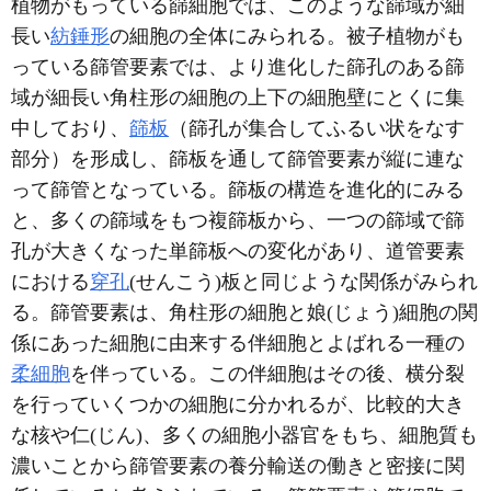
植物がもっている篩細胞では、このような篩域が細
長い
紡錘形
の細胞の全体にみられる。被子植物がも
っている篩管要素では、より進化した篩孔のある篩
域が細長い角柱形の細胞の上下の細胞壁にとくに集
中しており、
篩板
（篩孔が集合してふるい状をなす
部分）を形成し、篩板を通して篩管要素が縦に連な
って篩管となっている。篩板の構造を進化的にみる
と、多くの篩域をもつ複篩板から、一つの篩域で篩
孔が大きくなった単篩板への変化があり、道管要素
における
穿孔
(せんこう)板と同じような関係がみられ
る。篩管要素は、角柱形の細胞と娘(じょう)細胞の関
係にあった細胞に由来する伴細胞とよばれる一種の
柔細胞
を伴っている。この伴細胞はその後、横分裂
を行っていくつかの細胞に分かれるが、比較的大き
な核や仁(じん)、多くの細胞小器官をもち、細胞質も
濃いことから篩管要素の養分輸送の働きと密接に関