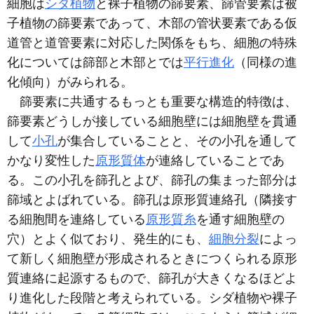
細胞は
シダ植物
と裸子植物の篩要素、篩管要素は被
子植物の篩要素であって、木部の管状要素である仮
道管と道管要素に対応した関係をもち、細胞の特殊
化については篩部と木部とでは
平行進化
（同様の進
化傾向）がみられる。
篩要素に共通するもっとも重要な構造的特徴は、
篩要素どうしが接している細胞壁には細胞壁を貫通
して
小孔
が集合していることと、その小孔を通して
かなり変性した
原形質体
が連絡していることであ
る。この小孔を篩孔とよび、篩孔の集まった部分は
篩域とよばれている。篩孔は原形質連絡孔（隣接す
る細胞間を連絡している
原形質糸
を通す細胞壁の
穴）とよく似ており、発生的にも、
細胞分裂
によっ
て新しく細胞壁が形成されるときにつくられる原形
質連絡に起源するもので、篩孔が大きくなるほどよ
り進化した段階と考えられている。シダ植物や裸子