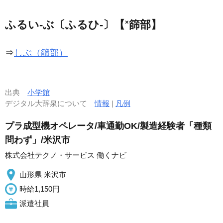
×
ふるい‐ぶ〔ふるひ‐〕【
篩部】
⇒
しぶ（篩部）
出典
小学館
デジタル大辞泉について
情報
|
凡例
プラ成型機オペレータ/車通勤OK/製造経験者「種類
問わず」/米沢市
株式会社テクノ・サービス 働くナビ
山形県 米沢市
時給1,150円
派遣社員