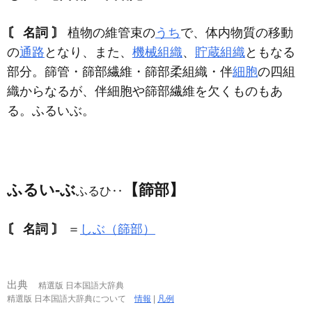
〘 名詞 〙
植物の維管束の
うち
で、体内物質の移動
の
通路
となり、また、
機械組織
、
貯蔵組織
ともなる
部分。篩管・篩部繊維・篩部柔組織・伴
細胞
の四組
織からなるが、伴細胞や篩部繊維を欠くものもあ
る。ふるいぶ。
ふるい‐ぶ
【篩部】
ふるひ‥
〘 名詞 〙
＝
しぶ（篩部）
出典
精選版 日本国語大辞典
精選版 日本国語大辞典について
情報
|
凡例