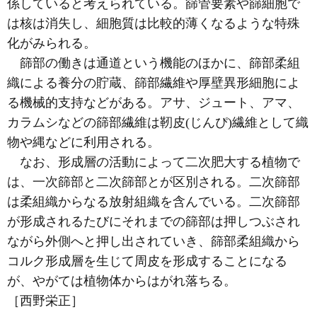
係していると考えられている。篩管要素や篩細胞で
は核は消失し、細胞質は比較的薄くなるような特殊
化がみられる。
篩部の働きは通道という機能のほかに、篩部柔組
織による養分の貯蔵、篩部繊維や厚壁異形細胞によ
る機械的支持などがある。アサ、ジュート、アマ、
カラムシなどの篩部繊維は靭皮(じんぴ)繊維として織
物や縄などに利用される。
なお、形成層の活動によって二次肥大する植物で
は、一次篩部と二次篩部とが区別される。二次篩部
は柔組織からなる放射組織を含んでいる。二次篩部
が形成されるたびにそれまでの篩部は押しつぶされ
ながら外側へと押し出されていき、篩部柔組織から
コルク形成層を生じて周皮を形成することになる
が、やがては植物体からはがれ落ちる。
［西野栄正］