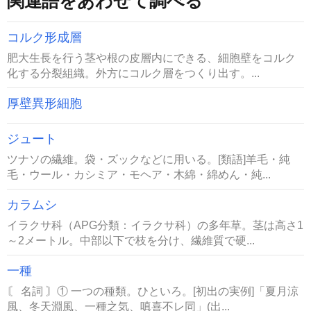
関連語をあわせて調べる
コルク形成層
肥大生長を行う茎や根の皮層内にできる、細胞壁をコルク
化する分裂組織。外方にコルク層をつくり出す。...
厚壁異形細胞
ジュート
ツナソの繊維。袋・ズックなどに用いる。[類語]羊毛・純
毛・ウール・カシミア・モヘア・木綿・綿めん・純...
カラムシ
イラクサ科（APG分類：イラクサ科）の多年草。茎は高さ1
～2メートル。中部以下で枝を分け、繊維質で硬...
一種
〘 名詞 〙① 一つの種類。ひといろ。[初出の実例]「夏月涼
風、冬天淵風、一種之気、嗔喜不レ同」(出...