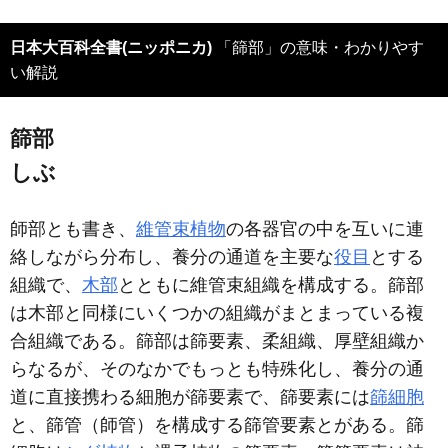
日本大百科全書(ニッポニカ)
「篩部」の意味・わかりやす
い解説
篩部
しぶ
師部とも書き、
維管束植物
の各器官の中を互いに連
絡しながら分布し、養分の通道を主要な
役目
とする
組織で、
木部
とともに維管束組織を構成する。篩部
は木部と同様にいくつかの組織がまとまっている複
合組織である。篩部は篩要素、柔組織、厚壁組織か
らなるが、そのなかでもっとも特殊化し、養分の通
道に直接携わる細胞が篩要素で、篩要素には
篩細胞
と、篩管（師管）を構成する篩管要素とがある。篩