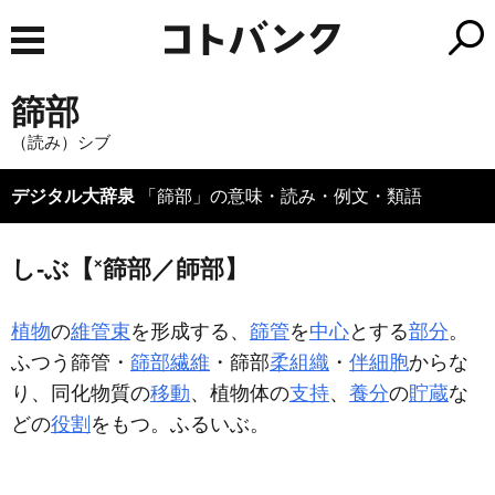
篩部
（読み）シブ
デジタル大辞泉
「篩部」の意味・読み・例文・類語
×
し‐ぶ【
篩部／師部】
植物
の
維管束
を形成する、
篩管
を
中心
とする
部分
。
ふつう篩管・
篩部繊維
・篩部
柔組織
・
伴細胞
からな
り、同化物質の
移動
、植物体の
支持
、
養分
の
貯蔵
な
どの
役割
をもつ。ふるいぶ。