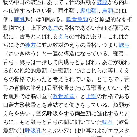
物の中耳の鼓室にあって，音の振動を
鼓膜
から内耳
へ伝達する小さい骨。両生類，
爬虫類
，
鳥類
には1
個，
哺乳
類には3個ある。
軟骨魚類
など原型的な脊椎
動物では，上下の
あご
の骨格であるいわゆる顎弓の
後に，舌弓とよばれる
えら
の骨格があり，これはさ
らにその
後方
に並ぶ数対のえらの骨格，つまり
鰓弓
（さいきゆう）と一連の構造になっている。顎弓，
舌弓，鰓弓は一括して内臓弓とよばれ，あごが現れ
る前の原始的魚類（無顎類）ではこれらは等しくえ
らの骨格であったと考えられている。ところで，舌
弓の背側の半分は舌顎軟骨または舌顎骨といい，軟
骨魚類では脳頭蓋（
軟骨頭蓋
）と
上顎
の骨格である
口蓋方形軟骨とを連結する働きをしている。魚類が
えらを失い，空気呼吸をする両生類に進化するとと
もに，もと顎弓と舌弓の間に開いていた
鰓孔
（軟骨
魚類では
呼吸孔
とよぶ小穴）は中耳およびエウスタ