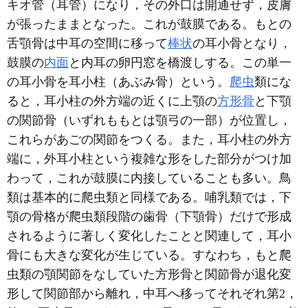
キオ管（耳管）になり，その外口は開通せず，皮膚
が張ったままとなった。これが鼓膜である。もとの
舌顎骨は中耳の空間に移って
棒状
の耳小骨となり，
鼓膜の
内面
と内耳の卵円窓を橋渡しする。この単一
の耳小骨を耳小柱（あぶみ骨）という。
爬虫
類にな
ると，耳小柱の外方端の近くに上顎の
方形骨
と下顎
の関節骨（いずれももとは顎弓の一部）が位置し，
これらがあごの関節をつくる。また，耳小柱の外方
端に，外耳小柱という複雑な形をした部分がつけ加
わって，これが鼓膜に内接していることも多い。鳥
類は基本的に爬虫類と同様である。哺乳類では，下
顎の骨格が爬虫類段階の歯骨（下顎骨）だけで形成
されるように著しく変化したことと関連して，耳小
骨にも大きな変化が生じている。すなわち，もと爬
虫類の顎関節をなしていた方形骨と関節骨が退化変
形して関節部から離れ，中耳へ移ってそれぞれ第2，