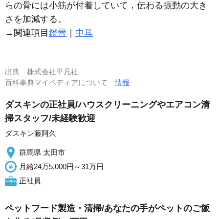
らの骨には小筋が付着していて，伝わる振動の大き
さを加減する。
→関連項目
鐙骨
｜
中耳
出典
株式会社平凡社
百科事典マイペディアについて
情報
ダスキンの正社員/ハウスクリーニングやエアコン清
掃スタッフ/未経験歓迎
ダスキン藤阿久
群馬県 太田市
月給24万5,000円～31万円
正社員
ペットフード製造・清掃/あなたの手がペットのご飯