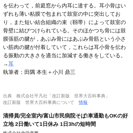
を伝わって，前庭窓から内耳に達する。耳小骨はい
ずれも薄い粘膜で包まれて鼓室の中に突出してお
り，また短い結合組織の束（靱帯）によって鼓室の
骨壁に結びつけられている。そのほかつち骨には鼓
膜張筋の腱が，あぶみ骨にはあぶみ骨筋という小さ
い筋肉の腱が付着していて，これらは耳小骨を伝わ
る振動の大きさを適当に加減する働きをしている。
→
耳
執筆者：
田隅 本生＋小川 鼎三
出典
株式会社平凡社「改訂新版 世界大百科事典」
改訂新版 世界大百科事典について
情報
清掃員/完全室内/富山市民病院そば!車通勤もOKの好
立地 2日働いて1日休み 1日3hの短時間