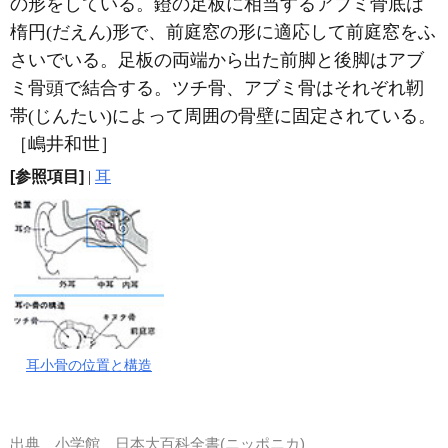
の形をしている。鐙の足板に相当するアブミ骨底は
楕円(だえん)形で、前庭窓の形に適応して前庭窓をふ
さいでいる。足板の両端から出た前脚と後脚はアブ
ミ骨頭で結合する。ツチ骨、アブミ骨はそれぞれ靭
帯(じんたい)によって周囲の骨壁に固定されている。
［嶋井和世］
[参照項目]
|
耳
耳小骨の位置と構造
出典
小学館 日本大百科全書(ニッポニカ)