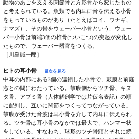
動物のあごを支える関節骨と方形骨から変じたもの
と考えられている。魚類でも内耳に音を伝える小骨
をもっているものがあり（たとえばコイ、ウナギ、
ナマズ）、その骨をウェーバー小骨という。ウェー
バー小骨は前端3個の椎骨(ついこつ)の突起が変化し
たもので、ウェーバー器官をつくる。
［川島誠一郎］
ヒトの耳小骨
目次を見る
中耳の内部にある3個の連鎖した小骨で、鼓膜と前庭
窓との間にわたっている。鼓膜側からツチ骨、キヌ
タ骨、アブミ骨（人体解剖学では片仮名表記）の順
に配列し、互いに関節をつくってつながっている。
鼓膜が受けた音波は耳小骨を介して内耳に伝えられ
る。ツチ骨は耳小骨のなかでは最大で、ハンマー状
をしている。すなわち、球形のツチ骨頭とそれに続