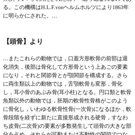
る。この機構はH.L.F.vonヘルムホルツにより1863年
に明らかにされた。…
【頭骨】より
…またこれらの動物では，口蓋方形軟骨の前部は退
化消失，後部は骨化して方形骨という上あごの要素
になり，それと関節骨とが顎関節を構成する。さら
に両生類以上の動物では，舌顎軟骨も変形，骨化
し，耳小骨のあぶみ骨(耳小柱)となる。円口類と軟骨
魚類以外の動物では，胚期の軟骨性骨格がこのよう
に骨化し，いわゆる軟骨性骨(一次骨)になるほか，軟
骨段階を経ずに新たに直接形成される硬骨，すなわ
ち皮骨(二次骨)の要素が多数発生して頭骨の大きな部
分を占め，それらが可動または不動性の関節でつな