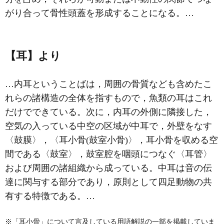
がり合って骨性頭蓋を形成することになる。…
【耳】より
…内耳ということばは，周囲の骨質なども含めたこ
れらの諸構造の全体を指すもので，魚類の耳はこれ
だけでできている。次に，内耳の外側に隣接した，
空気の入っている中空の区域が中耳で，外壁をなす
〈
鼓膜
〉，〈
耳小骨
(鼓室小骨)〉，耳小骨を収める空
間である〈鼓室〉，鼓室腔を咽頭につなぐ〈
耳管
〉
および周囲の諸組織から成っている。中耳は音の伝
達に関与する部分であり，原則として四足動物の共
有する特徴である。…
※「耳小骨」について言及している用語解説の一部を掲載していま