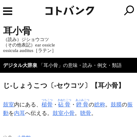
耳小骨
（読み）ジショウコツ
（その他表記）ear ossicle
ossicula auditus［ラテン］
デジタル大辞泉
「耳小骨」の意味・読み・例文・類語
じ‐しょうこつ〔‐セウコツ〕【耳小骨】
つちこつ
きぬたこつ
あぶみこつ
鼓室
内にある、
槌骨
・
砧骨
・
鐙骨
の
総称
。
鼓膜
の
振
動
を
内耳
へ伝える。
鼓室小骨
。
聴骨
。