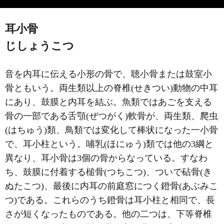
耳小骨
じしょうこつ
音を内耳に伝える小形の骨で、聴小骨または鼓室小
骨ともいう。両生類以上の脊椎(せきつい)動物の中耳
にあり、鼓膜と内耳を結ぶ。魚類ではあごを支える
骨の一部である舌顎(ぜつがく)軟骨が、両生類、爬虫
(はちゅう)類、鳥類では変化して棒状になった一小骨
で、耳小柱という。哺乳(ほにゅう)類では他の3綱と
異なり、耳小骨は3個の骨からなっている。すなわ
ち、鼓膜に付着する槌骨(つちこつ)、ついで砧骨(き
ぬたこつ)、最後に内耳の前庭窓につく鐙骨(あぶみこ
つ)である。これらのうち鐙骨は耳小柱と相同で、長
さが短くなったものである。他の二つは、下等脊椎