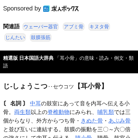
Sponsored by
関連語
ウェーバー器官
アブミ骨
キヌタ骨
じんたい
鼓膜張筋
精選版 日本国語大辞典
「耳小骨」の意味・読み・例文・類
語
じ‐しょうこつ
【耳小骨】
‥セウコツ
〘 名詞 〙
中耳
の鼓室にあって音を内耳へ伝える小
骨。
両生類
以上の
脊椎動物
にみられ、
哺乳類
では三
個からなり、外方からつち骨・
きぬた骨
・
あぶみ骨
と並び互いに連結する。鼓膜の振動を三〇～六〇倍