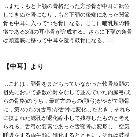
…また，もと上顎の骨格だった方形骨が中耳に転位
してきぬた骨になり，もと下顎の後端にあった関節
骨も中耳に入ってつち骨になる。ここに哺乳類の特
徴である3個の
耳小骨
が完成する。さらに下顎の角骨
は頭蓋底に移って中耳を覆う鼓骨になる。…
【中耳】より
…これは，顎骨をまだもっていなかった軟骨魚類の
祖先において多数の対をなして並んでいた内臓弓(え
らの骨格)のうち，最前方のもの(顎弓)がやがて顎骨
に，第2のもの(舌弓)が舌骨に変化したとき，それら
に挟まれた鰓孔が退化縮小して残存したものと考え
られる。舌弓の要素であった舌顎骨は変形し，空気
呼吸をする両生類に進化するとともに，それは鼓膜