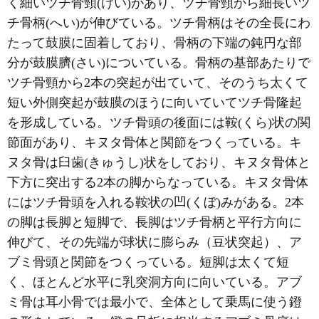
く細いツチ骨頸(けい)があり、ツチ骨頸から細長いツ
チ骨柄(へい)が伸びている。ツチ骨柄はその全長にわ
たって鼓膜に固着しており、骨柄の下端の鈍円な部
分が鼓膜臍(さい)についている。骨柄の基部あたりで
ツチ骨頸から2本の突起が出ていて、そのうち太くて
短い外側突起が鼓膜のほうに向いていてツチ骨隆起
を形成している。ツチ骨頭の後面には鞍(くら)状の関
節面があり、キヌタ骨体と関節をつくっている。キ
ヌタ骨は臼歯(きゅうし)状をしており、キヌタ骨体と
下方に突出する2本の脚からなっている。キヌタ骨体
にはツチ骨頭を入れる鞍状の凹(くぼ)みがある。2本
の脚は長脚と短脚で、長脚はツチ骨柄と平行方向に
伸びて、その先端が球状に膨らみ（豆状突起）、ア
ブミ骨頭と関節をつくっている。短脚は太くて短
く、ほとんど水平に乳突洞方向に向いている。アブ
ミ骨は耳小骨では最小で、全体として乗馬に使う鐙