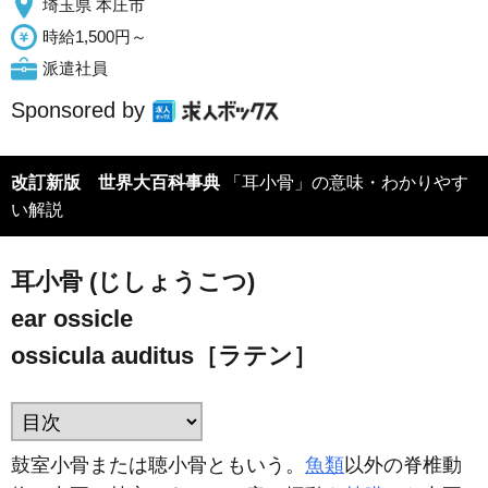
埼玉県 本庄市
時給1,500円～
派遣社員
Sponsored by
改訂新版 世界大百科事典
「耳小骨」の意味・わかりやす
い解説
耳小骨 (じしょうこつ)
ear ossicle
ossicula auditus［ラテン］
鼓室小骨または聴小骨ともいう。
魚類
以外の脊椎動