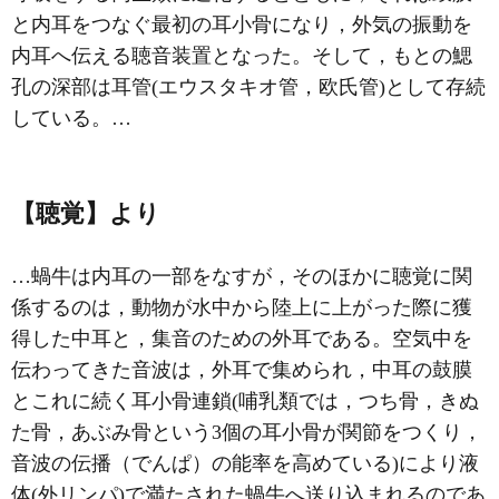
と内耳をつなぐ最初の耳小骨になり，外気の振動を
内耳へ伝える聴音装置となった。そして，もとの鰓
孔の深部は
耳管
(エウスタキオ管，欧氏管)として存続
している。…
【聴覚】より
…蝸牛は内耳の一部をなすが，そのほかに聴覚に関
係するのは，動物が水中から陸上に上がった際に獲
得した中耳と，集音のための外耳である。空気中を
伝わってきた音波は，外耳で集められ，中耳の鼓膜
とこれに続く耳小骨連鎖(哺乳類では，つち骨，きぬ
た骨，あぶみ骨という3個の耳小骨が関節をつくり，
音波の伝播（でんぱ）の能率を高めている)により液
体(外リンパ)で満たされた蝸牛へ送り込まれるのであ