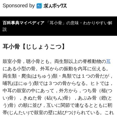
Sponsored by
百科事典マイペディア
「耳小骨」の意味・わかりやすい解
説
耳小骨【じしょうこつ】
鼓室小骨，聴小骨とも。両生類以上の脊椎動物の
耳
にある小型の骨。外耳からの振動を内耳に伝える。
両生類・爬虫(はちゅう)類・鳥類では１つの骨だが，
哺乳(ほにゅう)類では３つの骨からなる。ヒトでは，
中耳の鼓室の中にあって，外方から，つち骨（槌(つ
い)骨），きぬた骨（砧(ちん)骨），あぶみ骨（鐙(と
う)骨）の順に並び，互いに関節で連なるとともに靭
帯(じんたい)で鼓室の壁に結びつけられている。これ