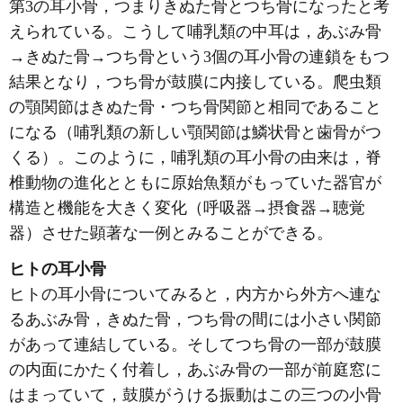
第3の耳小骨，つまりきぬた骨とつち骨になったと考
えられている。こうして哺乳類の中耳は，あぶみ骨
→きぬた骨→つち骨という3個の耳小骨の連鎖をもつ
結果となり，つち骨が鼓膜に内接している。爬虫類
の顎関節はきぬた骨・つち骨関節と相同であること
になる（哺乳類の新しい顎関節は鱗状骨と歯骨がつ
くる）。このように，哺乳類の耳小骨の由来は，脊
椎動物の進化とともに原始魚類がもっていた器官が
構造と機能を大きく変化（呼吸器→摂食器→聴覚
器）させた顕著な一例とみることができる。
ヒトの耳小骨
ヒトの耳小骨についてみると，内方から外方へ連な
るあぶみ骨，きぬた骨，つち骨の間には小さい関節
があって連結している。そしてつち骨の一部が鼓膜
の内面にかたく付着し，あぶみ骨の一部が前庭窓に
はまっていて，鼓膜がうける振動はこの三つの小骨