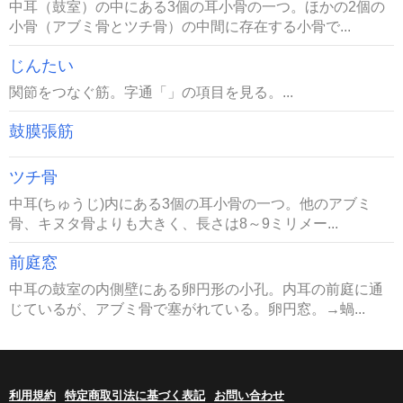
中耳（鼓室）の中にある3個の耳小骨の一つ。ほかの2個の
小骨（アブミ骨とツチ骨）の中間に存在する小骨で...
じんたい
関節をつなぐ筋。字通「」の項目を見る。...
鼓膜張筋
ツチ骨
中耳(ちゅうじ)内にある3個の耳小骨の一つ。他のアブミ
骨、キヌタ骨よりも大きく、長さは8～9ミリメー...
前庭窓
中耳の鼓室の内側壁にある卵円形の小孔。内耳の前庭に通
じているが、アブミ骨で塞がれている。卵円窓。→蝸...
利用規約
特定商取引法に基づく表記
お問い合わせ