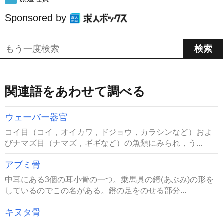
Sponsored by
関連語をあわせて調べる
ウェーバー器官
コイ目（コイ，オイカワ，ドジョウ，カラシンなど）およ
びナマズ目（ナマズ，ギギなど）の魚類にみられ，う...
アブミ骨
中耳にある3個の耳小骨の一つ。乗馬具の鐙(あぶみ)の形を
しているのでこの名がある。鐙の足をのせる部分...
キヌタ骨