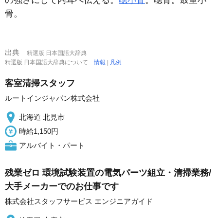
の強さにして内耳へ伝える。
聴小骨
。聴骨。鼓室小
骨。
出典
精選版 日本国語大辞典
精選版 日本国語大辞典について
情報
|
凡例
客室清掃スタッフ
ルートインジャパン株式会社
北海道 北見市
時給1,150円
アルバイト・パート
残業ゼロ 環境試験装置の電気パーツ組立・清掃業務/
大手メーカーでのお仕事です
株式会社スタッフサービス エンジニアガイド