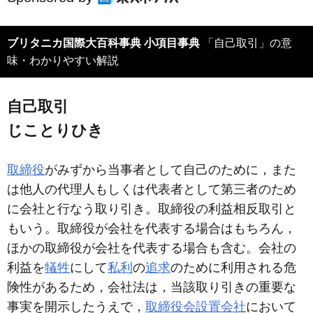
ブリタニカ国際大百科事典 小項目事典
「自己取引」の意
味・わかりやすい解説
自己取引
じことりひき
取締役
がみずから当事者として自己のために，また
は他人の代理人もしくは代表者として第三者のため
に会社と行なう取り引き。取締役の利益相反取引と
もいう。取締役が会社を代表する場合はもちろん，
ほかの取締役が会社を代表する場合も含む。会社の
利益を
犠牲
にして
私利
の
追求
のために利用される危
険性があるため，会社法は，当該取り引きの重要な
事実を開示したうえで，
取締役会設置会社
において