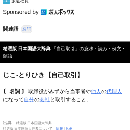
派遣社員
Sponsored by
関連語
名詞
精選版 日本国語大辞典
「自己取引」の意味・読み・例文・
類語
じこ‐とりひき【自己取引】
〘 名詞 〙
取締役がみずから当事者や
他人
の
代理人
になって
自分
の
会社
と取引すること。
出典
精選版 日本国語大辞典
精選版 日本国語大辞典について
情報
|
凡例