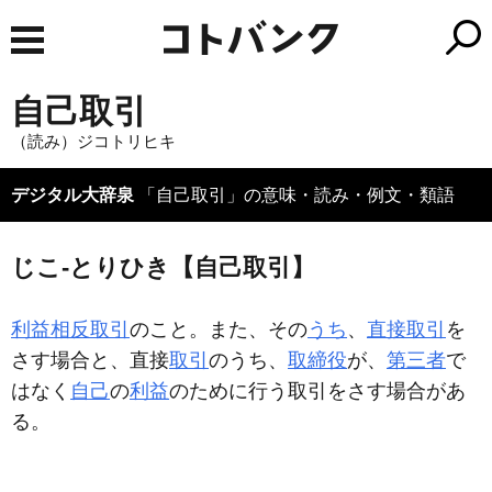
自己取引
（読み）ジコトリヒキ
デジタル大辞泉
「自己取引」の意味・読み・例文・類語
じこ‐とりひき【自己取引】
利益相反取引
のこと。また、その
うち
、
直接取引
を
さす場合と、直接
取引
のうち、
取締役
が、
第三者
で
はなく
自己
の
利益
のために行う取引をさす場合があ
る。