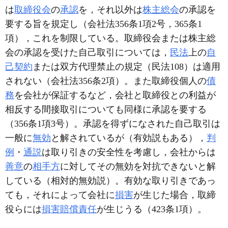
は
取締役会
の
承認
を，それ以外は
株主総会
の承認を
要する旨を規定し（会社法356条1項2号，365条1
項），これを制限している。取締役会または株主総
会の承認を受けた自己取引については，
民法
上の
自
己契約
または双方代理禁止の規定（民法108）は適用
されない（会社法356条2項）。また取締役個人の
債
務
を会社が保証するなど，会社と取締役との利益が
相反する間接取引についても同様に承認を要する
（356条1項3号）。承認を得ずになされた自己取引は
一般に
無効
と解されているが（有効説もある），
判
例
・
通説
は取り引きの安全性を考慮し，会社からは
善意
の
相手方
に対してその無効を対抗できないと解
している（相対的無効説）。有効な取り引きであっ
ても，それによって会社に
損害
が生じた場合，取締
役らには
損害賠償責任
が生じうる（423条1項）。