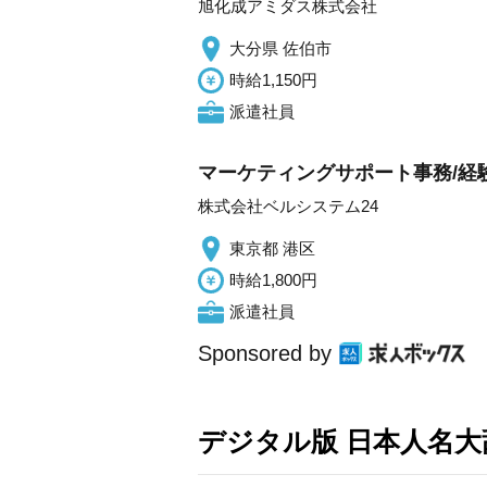
旭化成アミダス株式会社
大分県 佐伯市
時給1,150円
派遣社員
マーケティングサポート事務/経
株式会社ベルシステム24
東京都 港区
時給1,800円
派遣社員
Sponsored by
デジタル版 日本人名大辞