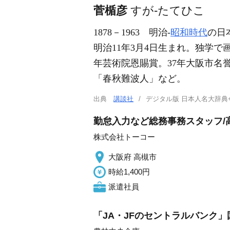
菅楯彦
すが-たてひこ
1878－1963
明治-
昭和時代
の日
明治11年3月4日生まれ。独学で
年芸術院恩賜賞。37年大阪市名
「春秋難波人」など。
出典
講談社
デジタル版 日本人名大辞典
勤怠入力など総務事務スタッフ/高
株式会社トーコー
大阪府 高槻市
時給1,400円
派遣社員
「JA・JFのセントラルバンク