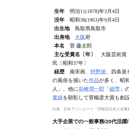
生年
明治11(1878)年3月4日
没年
昭和38(1963)年9月4日
出生地
鳥取県鳥取市
出身地
大阪
府
本名
菅 藤太郎
主な受賞名〔年〕
大阪芸術賞〔
民〔昭和37年〕
経歴
南宋画、
狩野派
、四条派
の風俗を描いた
作品
が多く、昭
人」、他に
谷崎潤一郎
「
細雪
」
業績
を顕彰して菅楯彦大賞も創
出典
日外アソシエーツ「20世紀日本人名事典
大手企業での一般事務/20代活