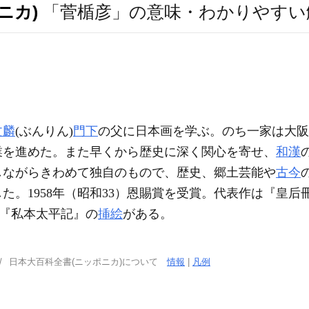
ニカ)
「菅楯彦」の意味・わかりやすい
文麟
(ぶんりん)
門下
の父に日本画を学ぶ。のち一家は大阪
業を進めた。また早くから歴史に深く関心を寄せ、
和漢
しながらきわめて独自のもので、歴史、郷土芸能や
古今
た。1958年（昭和33）恩賜賞を受賞。代表作は『皇后
『私本太平記』の
挿絵
がある。
日本大百科全書(ニッポニカ)について
情報
|
凡例