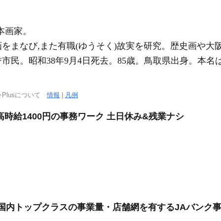
本画家。
画をまなび,また有職(ゆうそく)故実を研究。歴史画や大
誉市民。昭和38年9月4日死去。85歳。鳥取県出身。本
+Plusについて
情報
|
凡例
時給1400円の事務ワーク 土日休み&残業ナシ
」国内トップクラスの事業量・店舗網を有するJAバンク