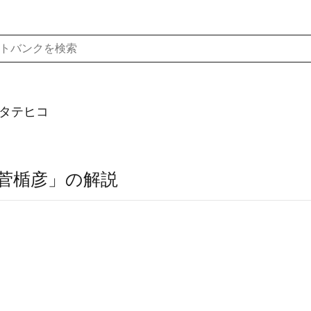
 タテヒコ
菅楯彦」の解説