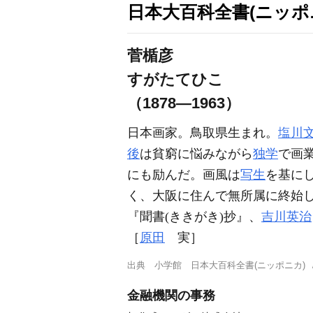
日本大百科全書(ニッポ
菅楯彦
すがたてひこ
（1878―1963）
日本画家。鳥取県生まれ。
塩川
後
は貧窮に悩みながら
独学
で画
にも励んだ。画風は
写生
を基に
く、大阪に住んで無所属に終始し
『聞書(ききがき)抄』、
吉川英治
［
原田
実］
出典
小学館 日本大百科全書(ニッポニカ)
金融機関の事務