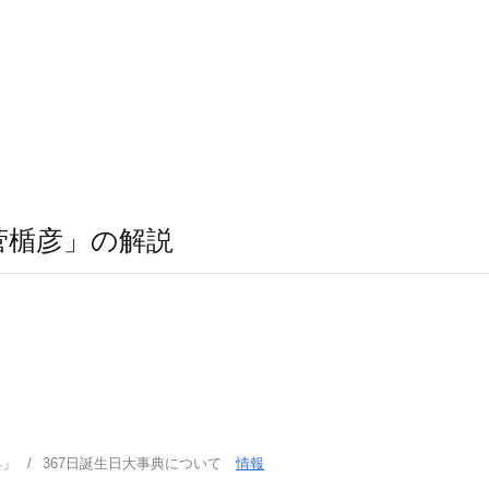
菅楯彦」の解説
典」
367日誕生日大事典について
情報