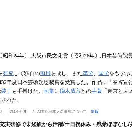
昭和24年〕,大阪市民文化賞〔昭和26年〕,日本芸術院
を
研究
して独自の
画風
を成し、また
漢学
、
国学
をも学ぶ
和32年度日本芸術院恩賜賞を受賞した。作品に「春宵宣
の
装丁
も手掛けた。
画集
に
鏑木清方
との
共著
「東京と大
設された。
」（2004年刊）
20世紀日本人名事典について
情報
躍/充実研修で未経験から活躍/土日祝休み・残業ほぼなし