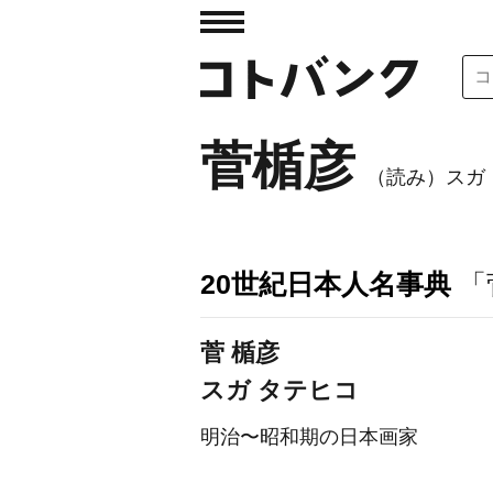
菅楯彦
（読み）スガ
20世紀日本人名事典
「
菅 楯彦
スガ タテヒコ
明治〜昭和期の日本画家