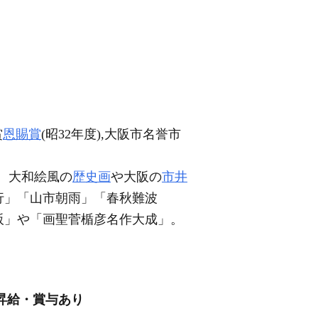
賞
恩賜賞
(昭32年度),大阪市名誉市
。大和絵風の
歴史画
や大阪の
市井
行」「山市朝雨」「春秋難波
阪」や「画聖菅楯彦名作大成」。
/昇給・賞与あり