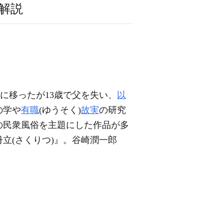
解説
に移ったが13歳で父を失い、
以
の学や
有職
(ゆうそく)
故実
の研究
の民衆風俗を主題にした作品が多
冊立(さくりつ)』。谷崎潤一郎