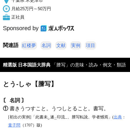
千葉県 木更津市
月給25万円～50万円
正社員
Sponsored by
関連語
紅楼夢
名詞
文献
実例
項目
精選版 日本国語大辞典
「謄写」の意味・読み・例文・類語
とう‐しゃ【謄写】
〘 名詞 〙
①
書きうつすこと。うつしとること。書写。
[初出の実例]「此書未
遂
印流
、謄写転訛、学者憾焉」(
出典
：
レ
二
一
童子問
（1707）跋)