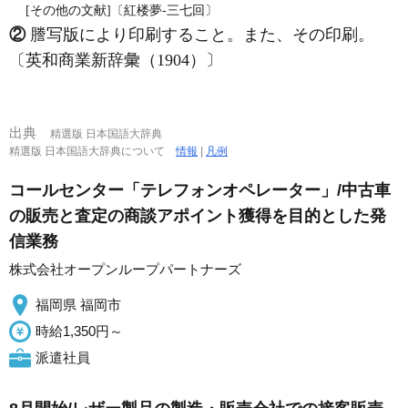
[その他の文献]〔紅楼夢‐三七回〕
②
謄写版により印刷すること。また、その印刷。
〔英和商業新辞彙（1904）〕
出典
精選版 日本国語大辞典
精選版 日本国語大辞典について
情報
|
凡例
コールセンター「テレフォンオペレーター」/中古車
の販売と査定の商談アポイント獲得を目的とした発
信業務
株式会社オープンループパートナーズ
福岡県 福岡市
時給1,350円～
派遣社員