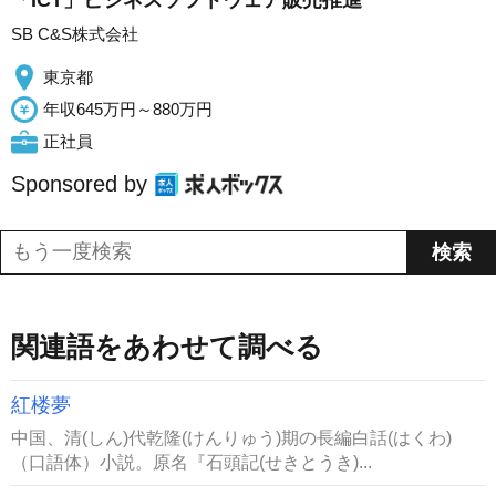
「ICT」ビジネスソフトウェア販売推進
SB C&S株式会社
東京都
年収645万円～880万円
正社員
Sponsored by
関連語をあわせて調べる
紅楼夢
中国、清(しん)代乾隆(けんりゅう)期の長編白話(はくわ)
（口語体）小説。原名『石頭記(せきとうき)...