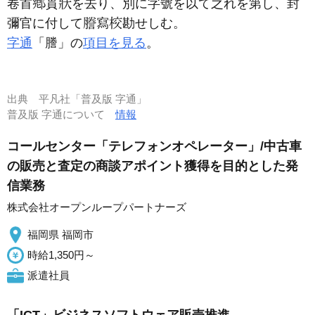
卷首
貫
を去り、別に字號を以て之れを第し、封
彌官に付して
寫
勘せしむ。
字通
「謄」の
項目を見る
。
出典
平凡社「普及版 字通」
普及版 字通について
情報
コールセンター「テレフォンオペレーター」/中古車
の販売と査定の商談アポイント獲得を目的とした発
信業務
株式会社オープンループパートナーズ
福岡県 福岡市
時給1,350円～
派遣社員