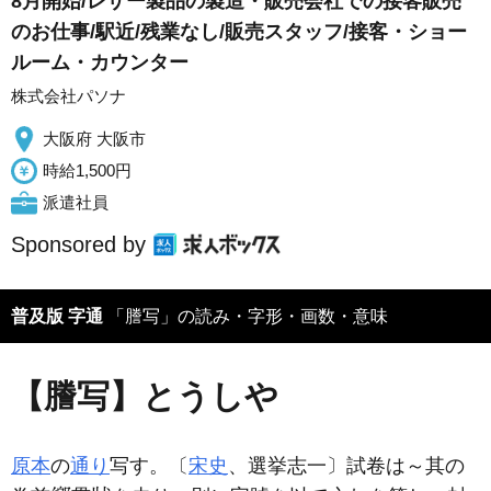
8月開始/レザー製品の製造・販売会社での接客販売
のお仕事/駅近/残業なし/販売スタッフ/接客・ショー
ルーム・カウンター
株式会社パソナ
大阪府 大阪市
時給1,500円
派遣社員
Sponsored by
普及版 字通
「謄写」の読み・字形・画数・意味
【謄写】とうしや
原本
の
通り
写す。〔
宋史
、選挙志一〕試卷は～其の