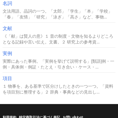
名詞
文法用語。品詞の一つ。「太郎」「学生」「本」「学校」
「春」「友情」「研究」「泳ぎ」「高さ」など、事物...
文献
《「献」は賢人の意》１ 昔の制度・文物を知るよりどころ
となる記録や言い伝え。文書。２ 研究上の参考資...
実例
実際にあった事例。「実例を挙げて説明する」[類語]例・一
例・具体例・例証・たとえ・引き合い・ケース・...
項目
１ 物事を、ある基準で区分けしたときの一つ一つ。「資料
を項目別に整理する」２ 辞典・事典などの見出し...
利用規約
特定商取引法に基づく表記
お問い合わせ