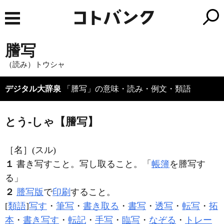
謄写
（読み）トウシャ
デジタル大辞泉
「謄写」の意味・読み・例文・類語
とう‐しゃ【謄写】
［名］
(スル)
１
書き写すこと。写し取ること。「
帳簿
を
謄写
す
る」
２
謄写版
で
印刷
すること。
[
類語
]
写す
・
筆写
・
書き取る
・
書写
・
透写
・
転写
・
拓
本
・
書き写す
・
転記
・
手写
・
臨写
・
なぞる
・
トレー