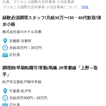
出典
ブリタニカ国際大百科事典 小項目事典
ブリタニカ国際大百科事典 小項目事典について
情報
経験必須調理スタッフ/月給30万〜/30・40代歓迎/清
水小路
株式会社坂のホテル京都
京都府 京都市
月給30万円～34万円
正社員
調理師/早期転職可/常勤/馬橋 JR常磐線「上野～取
手」
松戸市立新松戸南中学校
千葉県 松戸市
月給20万500円～26万円
正社員