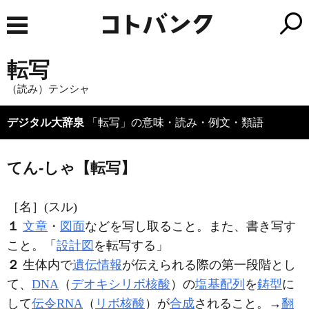
転写
（読み）テンシャ
デジタル大辞泉
「転写」の意味・読み・例文・類語
てん‐しゃ【転写】
［名］
(スル)
１
文章
・
図面
などを写し取ること。また、書き写す
こと。「
設計図
を
転写
する」
２
生体内で
遺伝情報
が伝えられる際の第一段階とし
て、
DNA
（
デオキシリボ核酸
）の
塩基配列
を
鋳型
に
して
伝令RNA
（
リボ核酸
）が
合成
されること。→
翻