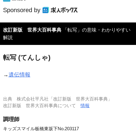
Sponsored by
改訂新版 世界大百科事典
「転写」の意味・わかりやすい
解説
転写 (てんしゃ)
→
遺伝情報
出典
株式会社平凡社「改訂新版 世界大百科事典」
改訂新版 世界大百科事典について
情報
調理師
キッズスマイル板橋東坂下No.203117