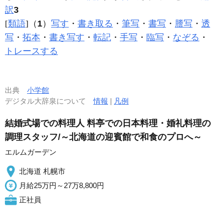
訳
3
[
類語
]（
1
）
写す
・
書き取る
・
筆写
・
書写
・
謄写
・
透
写
・
拓本
・
書き写す
・
転記
・
手写
・
臨写
・
なぞる
・
トレースする
出典
小学館
デジタル大辞泉について
情報
|
凡例
結婚式場での料理人 料亭での日本料理・婚礼料理の
調理スタッフ/～北海道の迎賓館で和食のプロへ～
エルムガーデン
北海道 札幌市
月給25万円～27万8,800円
正社員