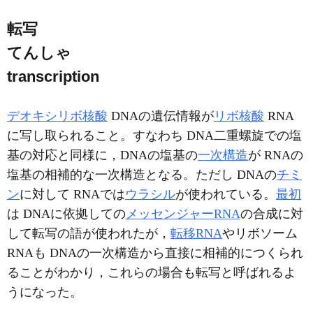
転写
てんしゃ
transcription
デオキシリボ核酸
DNAの遺伝情報が
リボ核酸
RNA
に写し取られること。すなわち DNA二重螺旋での塩
基の対応と同様に，DNAの塩基の
一次構造
が RNAの
塩基の相補的な一次構造となる。ただし DNAの
チミ
ン
に対して RNAでは
ウラシル
が使われている。
最初
は DNAに依拠しての
メッセンジャーRNA
の合成に対
して転写の語が使われたが，
転移RNA
やリボソーム
RNAも DNAの一次構造から直接に相補的につくられ
ることがわかり，これらの場合も転写と呼ばれるよ
うになった。