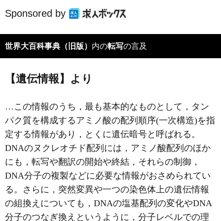
Sponsored by
世界大百科事典（旧版）
内の
転写
の言及
【遺伝情報】より
…この情報のうち，最も基本的なものとして，タン
パク質を構成するアミノ酸の配列順序(一次構造)を指
定する情報があり，とくに
遺伝暗号
と呼ばれる。
DNAのヌクレオチド配列には，アミノ酸配列のほか
にも，転写や翻訳の開始や終結，それらの制御，
DNA分子の複製などに必要な情報がおさめられてい
る。さらに，突然変異や一つの染色体上の遺伝情報
の組換えについても，DNAの塩基配列の変化やDNA
分子のつなぎ換えというように，分子レベルでの理