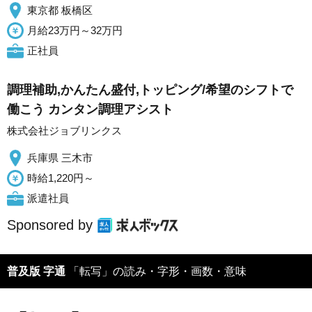
東京都 板橋区
月給23万円～32万円
正社員
調理補助,かんたん盛付,トッピング/希望のシフトで
働こう カンタン調理アシスト
株式会社ジョブリンクス
兵庫県 三木市
時給1,220円～
派遣社員
Sponsored by
普及版 字通
「転写」の読み・字形・画数・意味