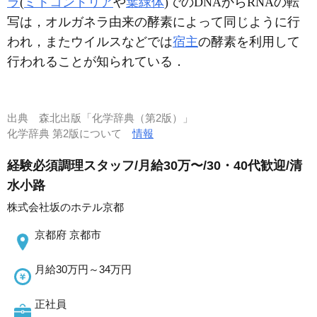
ラ
(
ミトコンドリア
や
葉緑体
)でのDNAからRNAの転
写は，オルガネラ由来の酵素によって同じように行
われ，またウイルスなどでは
宿主
の酵素を利用して
行われることが知られている．
出典
森北出版「化学辞典（第2版）」
化学辞典 第2版について
情報
経験必須調理スタッフ/月給30万〜/30・40代歓迎/清
水小路
株式会社坂のホテル京都
京都府 京都市
月給30万円～34万円
正社員