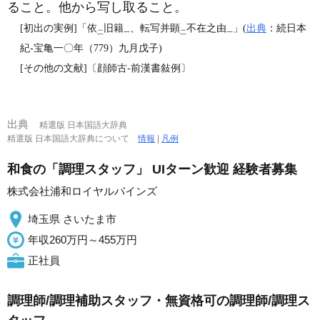
ること。他から写し取ること。
[初出の実例]「依
旧籍
、転写并顕
不在之由
」(
出典
：続日本
二
一
二
一
紀‐宝亀一〇年（779）九月戊子)
[その他の文献]〔顔師古‐前漢書敍例〕
出典
精選版 日本国語大辞典
精選版 日本国語大辞典について
情報
|
凡例
和食の「調理スタッフ」 UIターン歓迎 経験者募集
株式会社浦和ロイヤルパインズ
埼玉県 さいたま市
年収260万円～455万円
正社員
調理師/調理補助スタッフ・無資格可の調理師/調理ス