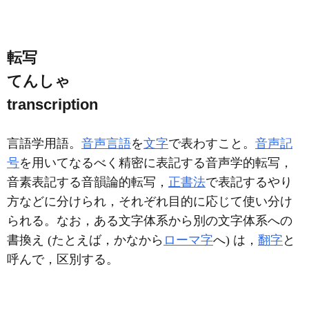
転写
てんしゃ
transcription
言語学用語。
音声言語
を
文字
で表わすこと。
音声記
号
を用いてなるべく精密に表記する音声学的転写，
音素表記する音韻論的転写，
正書法
で表記するやり
方などに分けられ，それぞれ目的に応じて使い分け
られる。なお，ある文字体系から別の文字体系への
書換え (たとえば，かなから
ローマ字
へ) は，
翻字
と
呼んで，区別する。