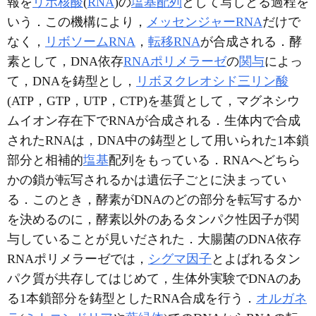
報を
リボ核酸
(
RNA
)の
塩基配列
として写しとる過程を
いう．この機構により，
メッセンジャーRNA
だけで
なく，
リボソームRNA
，
転移RNA
が合成される．酵
素として，DNA依存
RNAポリメラーゼ
の
関与
によっ
て，DNAを鋳型とし，
リボヌクレオシド三リン酸
(ATP，GTP，UTP，CTP)を基質として，マグネシウ
ムイオン存在下でRNAが合成される．生体内で合成
されたRNAは，DNA中の鋳型として用いられた1本鎖
部分と相補的
塩基
配列をもっている．RNAへどちら
かの鎖が転写されるかは遺伝子ごとに決まってい
る．このとき，酵素がDNAのどの部分を転写するか
を決めるのに，酵素以外のあるタンパク性因子が関
与していることが見いだされた．大腸菌のDNA依存
RNAポリメラーゼでは，
シグマ因子
とよばれるタン
パク質が共存してはじめて，生体外実験でDNAのあ
る1本鎖部分を鋳型としたRNA合成を行う．
オルガネ