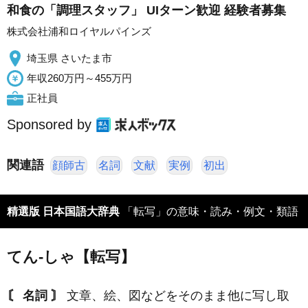
和食の「調理スタッフ」 UIターン歓迎 経験者募集
株式会社浦和ロイヤルパインズ
埼玉県 さいたま市
年収260万円～455万円
正社員
Sponsored by
関連語
顔師古
名詞
文献
実例
初出
精選版 日本国語大辞典
「転写」の意味・読み・例文・類語
てん‐しゃ【転写】
〘 名詞 〙
文章、絵、図などをそのまま他に写し取