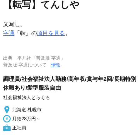
【転写】てんしや
又写し。
字通
「転」の
項目を見る
。
出典
平凡社「普及版 字通」
普及版 字通について
情報
調理員/社会福祉法人勤務/高年収/賞与年2回/長期特別
休暇あり/髪型服装自由
社会福祉法人とらくろ
北海道 札幌市
月給28万円～
正社員