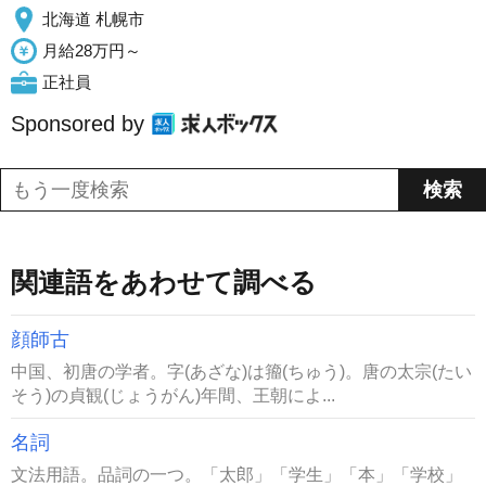
北海道 札幌市
月給28万円～
正社員
Sponsored by
関連語をあわせて調べる
顔師古
中国、初唐の学者。字(あざな)は籀(ちゅう)。唐の太宗(たい
そう)の貞観(じょうがん)年間、王朝によ...
名詞
文法用語。品詞の一つ。「太郎」「学生」「本」「学校」