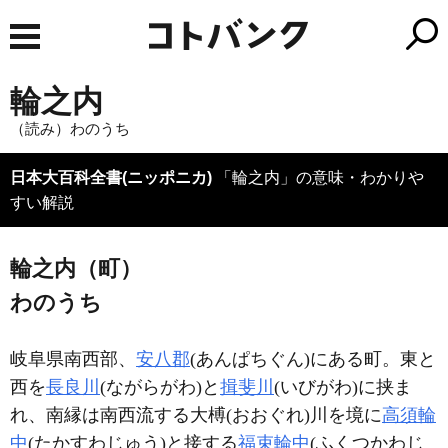
輪之内
（読み）わのうち
日本大百科全書(ニッポニカ)
「輪之内」の意味・わかりや
すい解説
輪之内（町）
わのうち
岐阜県南西部、
安八郡
(あんぱちぐん)にある町。東と
西を
長良川
(ながらがわ)と
揖斐川
(いびがわ)に挟ま
れ、南縁は南西流する大榑(おおぐれ)川を境に
高須輪
中
(たかすわじゅう)と接する
福束輪中
(ふくつかわじ