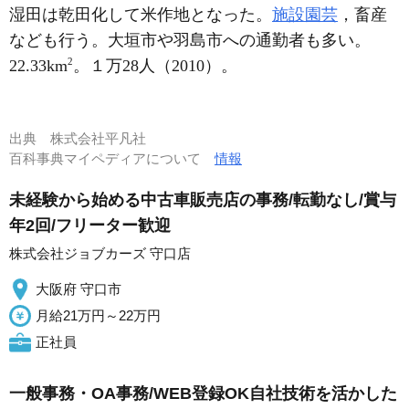
湿田は乾田化して米作地となった。
施設園芸
，畜産
なども行う。大垣市や羽島市への通勤者も多い。
2
22.33km
。１万28人（2010）。
出典
株式会社平凡社
百科事典マイペディアについて
情報
未経験から始める中古車販売店の事務/転勤なし/賞与
年2回/フリーター歓迎
株式会社ジョブカーズ 守口店
大阪府 守口市
月給21万円～22万円
正社員
一般事務・OA事務/WEB登録OK自社技術を活かした