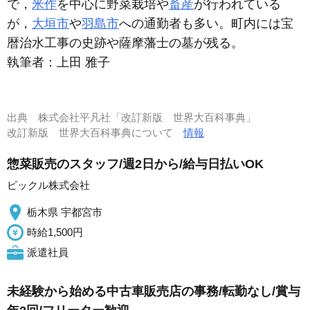
で，
米作
を中心に野菜栽培や
畜産
が行われている
が，
大垣市
や
羽島市
への通勤者も多い。町内には宝
暦治水工事の史跡や薩摩藩士の墓が残る。
執筆者：
上田 雅子
出典
株式会社平凡社「改訂新版 世界大百科事典」
改訂新版 世界大百科事典について
情報
惣菜販売のスタッフ/週2日から/給与日払いOK
ピックル株式会社
栃木県 宇都宮市
時給1,500円
派遣社員
未経験から始める中古車販売店の事務/転勤なし/賞与