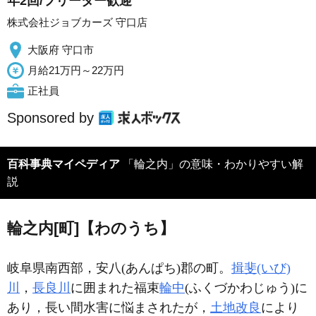
年2回/フリーター歓迎
株式会社ジョブカーズ 守口店
大阪府 守口市
月給21万円～22万円
正社員
Sponsored by
百科事典マイペディア
「輪之内」の意味・わかりやすい解
説
輪之内[町]【わのうち】
岐阜県南西部，安八(あんぱち)郡の町。
揖斐(いび)
川
，
長良川
に囲まれた福束
輪中
(ふくづかわじゅう)に
あり，長い間水害に悩まされたが，
土地改良
により