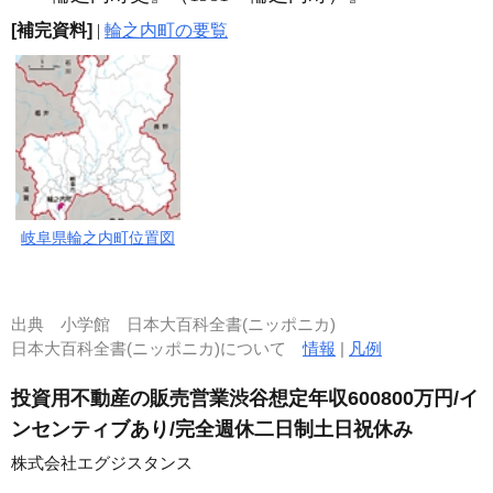
[補完資料]
|
輪之内町の要覧
岐阜県輪之内町位置図
出典
小学館 日本大百科全書(ニッポニカ)
日本大百科全書(ニッポニカ)について
情報
|
凡例
投資用不動産の販売営業渋谷想定年収600800万円/イ
ンセンティブあり/完全週休二日制土日祝休み
株式会社エグジスタンス