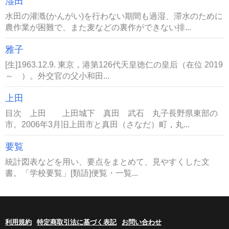
湿田
水田の灌漑(かんがい)を行わない期間も過湿、滞水のために
農作業が困難で、また麦などの裏作ができない排...
雅子
[生]1963.12.9. 東京，港第126代天皇徳仁の皇后（在位 2019
～ ）。外交官の父小和田...
上田
目次 上田 上田城下 真田 武石 丸子長野県東部の
市。2006年3月旧上田市と真田（さなだ）町，丸...
要覧
統計図表などを用い、要点をまとめて、見やすくした文
書。「学校要覧」[類語]便覧・一覧...
利用規約
特定商取引法に基づく表記
お問い合わせ