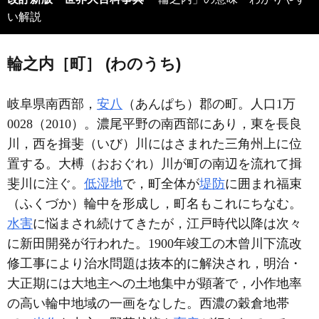
い解説
輪之内［町］ (わのうち)
岐阜県南西部，
安八
（あんぱち）郡の町。人口1万
0028（2010）。濃尾平野の南西部にあり，東を長良
川，西を揖斐（いび）川にはさまれた三角州上に位
置する。大榑（おおぐれ）川が町の南辺を流れて揖
斐川に注ぐ。
低湿地
で，町全体が
堤防
に囲まれ福束
（ふくづか）輪中を形成し，町名もこれにちなむ。
水害
に悩まされ続けてきたが，江戸時代以降は次々
に新田開発が行われた。1900年竣工の木曾川下流改
修工事により治水問題は抜本的に解決され，明治・
大正期には大地主への土地集中が顕著で，小作地率
の高い輪中地域の一画をなした。西濃の穀倉地帯