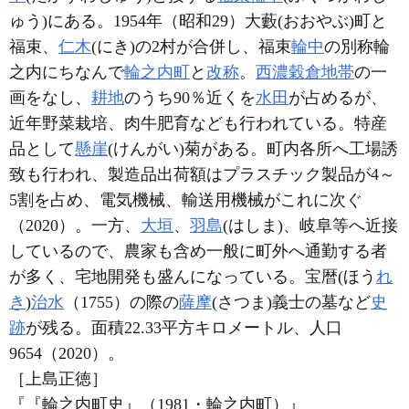
ゅう)にある。1954年（昭和29）大藪(おおやぶ)町と
福束、
仁木
(にき)の2村が合併し、福束
輪中
の別称輪
之内にちなんで
輪之内町
と
改称
。
西濃
穀倉地帯
の一
画をなし、
耕地
のうち90％近くを
水田
が占めるが、
近年野菜栽培、肉牛肥育なども行われている。特産
品として
懸崖
(けんがい)菊がある。町内各所へ工場誘
致も行われ、製造品出荷額はプラスチック製品が4～
5割を占め、電気機械、輸送用機械がこれに次ぐ
（2020）。一方、
大垣
、
羽島
(はしま)、岐阜等へ近接
しているので、農家も含め一般に町外へ通勤する者
が多く、宅地開発も盛んになっている。宝暦(ほう
れ
き
)
治水
（1755）の際の
薩摩
(さつま)義士の墓など
史
跡
が残る。面積22.33平方キロメートル、人口
9654（2020）。
［上島正徳］
『『輪之内町史』（1981・輪之内町）』