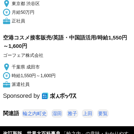
東京都 渋谷区
月給50万円
正社員
空港コスメ接客販売/英語・中国語活用/時給1,550円
～1,600円
ゴーフェア株式会社
千葉県 成田市
時給1,550円～1,600円
派遣社員
Sponsored by
関連語
輪之内町史
湿田
雅子
上田
要覧
改訂新版 世界大百科事典
「輪之内」の意味・わかりやす