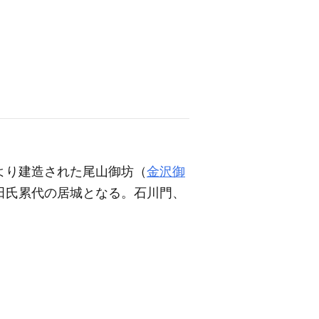
より建造された尾山御坊（
金沢御
田氏累代の居城となる。石川門、