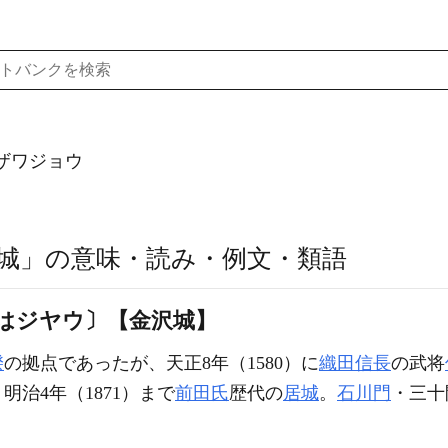
ザワジョウ
城」の意味・読み・例文・類語
はジヤウ〕【金沢城】
揆
の拠点であったが、天正8年（1580）に
織田信長
の武将
明治4年（1871）まで
前田氏
歴代の
居城
。
石川門
・三十