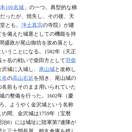
本100名城
」の一つ。典型的な梯
だったが、焼失し、その後、天
御堂とも。
浄土真宗
の寺院）が建
どを備えた城塞としての機能を持
久間盛政が尾山御坊を攻め落とし
うことになる。1582年（天正
の賎ヶ岳の戦いで柴田方として
羽柴
金沢城に入城し、
尾山城
と改称し
大名
の
高山右近
を招き、尾山城の
の名前もそのまま用いられていた
の整備を行った。1602年（慶
ろ、ようやく金沢城という名称
間、金沢城は1759年（宝暦
明治8）には城址に陸軍第7連隊が
川門と三十間長屋、鶴丸倉庫を残し