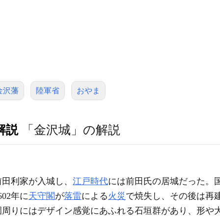
金沢藩
陸軍省
おやま
解説
「金沢城」の解説
前田利家が入城し、
江戸時代
には前田氏の居城だった。
02年に
天守閣
が
落雷
による
火災
で焼失し、その後は再
園周りにはデザイン感覚にあふれる石垣群があり、形や