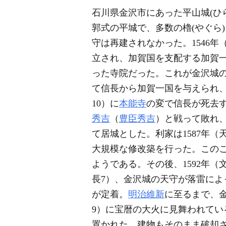
石川県金沢市にあった平山城(
ひ
郭式の平城で、多数の櫓(
やぐら
守は再建されなかった。1546年（
立され、加賀国を支配する加賀
った寺院だった。これが金沢城
て信長から加賀一国を与えられ、
10）に
本能寺
の変で信長が死去す
秀吉
（
豊臣秀吉
）と戦って敗れ
て居城とした。利家は1587年（天
大規模な修改築を行った。この
ようである。その後、1592年（
長7）、金沢城の天守が落雷に
が定着。
明治維新
に至るまで、金
9）に宝暦の大火に見舞われている
置かれた。建物もそのまま破却さ