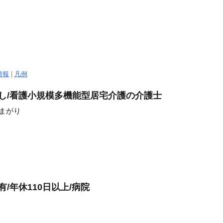
情報
|
凡例
なし/看護小規模多機能型居宅介護の介護士
まがり
/年休110日以上/病院