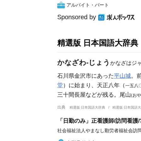
アルバイト・パート
Sponsored by
精選版 日本国語大辞典
かなざわ‐じょう
かなざはジ
石川県金沢市にあった
平山城
。
堂
）に始まり、天正八年（
一五八
三十間長屋などが残る。尾山
(おや
出典
精選版 日本国語大辞典
精選版 日本国語
「日勤のみ」正看護師/訪問看護
社会福祉法人やまなし勤労者福祉会訪