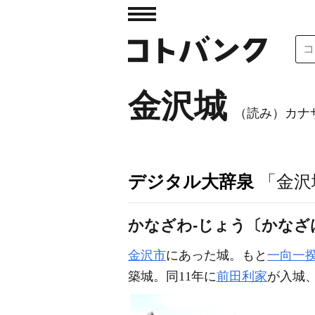
金沢城
（読み）カナ
デジタル大辞泉
「金沢
かなざわ‐じょう〔かなざ
金沢市
にあった城。もと
一向一
築城。同11年に
前田利家
が入城、