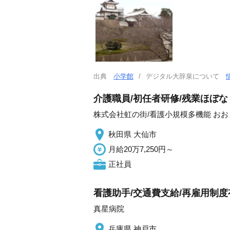
出典
小学館
デジタル大辞泉について
介護職員/初任者研修/残業ほぼ
株式会社虹の街/看護小規模多機能 おお
秋田県 大仙市
月給20万7,250円～
正社員
看護助手/交通費支給/再雇用制度有
真星病院
兵庫県 神戸市