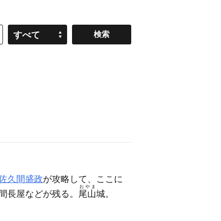
すべて
佐久間盛政
が攻略して、ここに
おやま
間長屋などが残る。
尾山
城。