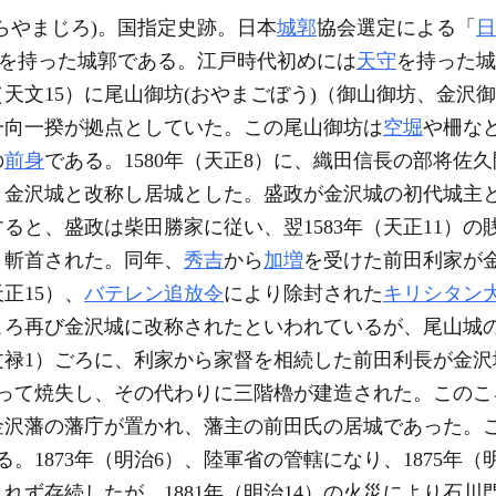
らやまじろ
)。国指定史跡。日本
城郭
協会選定による「
日
)を持った城郭である。江戸時代初めには
天守
を持った城
天文15）に尾山御坊(
おやまごぼう
)（御山御坊、金沢
一向一揆が拠点としていた。この尾山御坊は
空堀
や柵な
の
前身
である。1580年（天正8）に、織田信長の部将佐
金沢城と改称し居城とした。盛政が金沢城の初代城主とい
ると、盛政は柴田勝家に従い、翌1583年（天正11）
、斬首された。同年、
秀吉
から
加増
を受けた前田利家が
正15）、
バテレン追放令
により除封された
キリシタン
ころ再び金沢城に改称されたといわれているが、尾山城
文禄1）ごろに、利家から家督を相続した前田利長が金沢城
よって焼失し、その代わりに三階櫓が建造された。このこ
沢藩の藩庁が置かれ、藩主の前田氏の居城であった。この
。1873年（明治6）、陸軍省の管轄になり、1875年（
れず存続したが、1881年（明治14）の火災により石