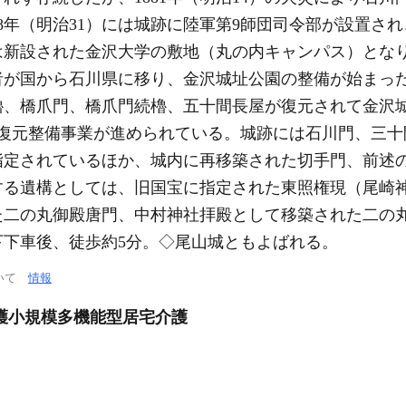
98年（明治31）には城跡に陸軍第9師団司令部が設置さ
には新設された金沢大学の敷地（丸の内キャンパス）となり
が国から石川県に移り、金沢城址公園の整備が始まった。
、橋爪門、橋爪門続櫓、五十間長屋が復元されて金沢城公
期復元整備事業が進められている。城跡には石川門、三
指定されているほか、城内に再移築された切手門、前述
する遺構としては、旧国宝に指定された東照権現（尾崎
二の丸御殿唐門、中村神社拝殿として移築された二の丸
下下車後、徒歩約5分。◇尾山城ともよばれる。
ついて
情報
護小規模多機能型居宅介護