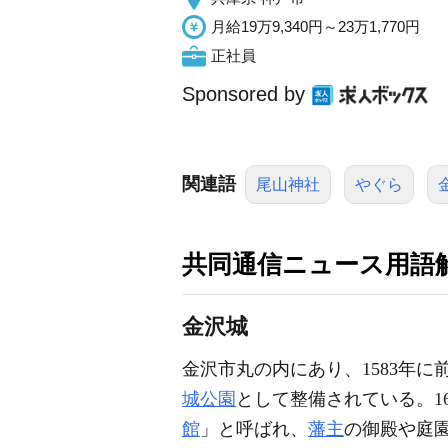
月給19万9,340円～23万1,770円
正社員
Sponsored by
関連語
尾山神社
やぐら
共同通信ニュース用語
金沢城
金沢市丸の内にあり、1583年に
城公園
として整備されている。16
館
」と呼ばれ、
藩主
の御殿や庭