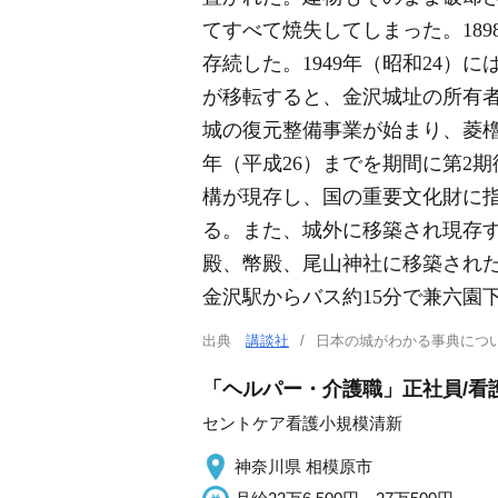
てすべて焼失してしまった。18
存続した。1949年（昭和24）
が移転すると、金沢城址の所有者
城の復元整備事業が始まり、菱櫓
年（平成26）までを期間に第2
構が現存し、国の重要文化財に
る。また、城外に移築され現存
殿、幣殿、尾山神社に移築された
金沢駅からバス約15分で兼六園
出典
講談社
日本の城がわかる事典に
「ヘルパー・介護職」正社員/看
セントケア看護小規模清新
神奈川県 相模原市