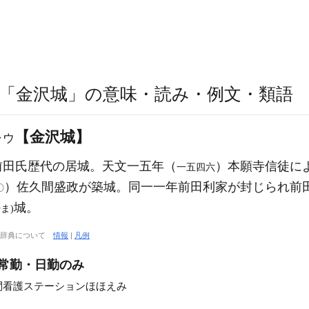
「金沢城」の意味・読み・例文・類語
【金沢城】
ャウ
前田氏歴代の居城。天文一五年（
）本願寺信徒に
一五四六
）佐久間盛政が築城。同一一年前田利家が封じられ前
〇
城。
ま)
大辞典について
情報
|
凡例
/常勤・日勤のみ
問看護ステーションほほえみ