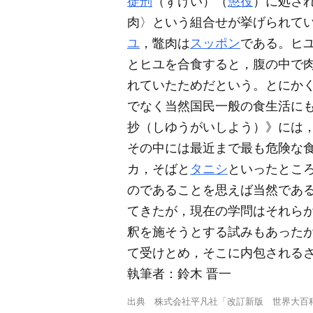
徒刑
（ずけい）（
懲役
）に処さ
肉〉という組合せが挙げられて
ユ
，鼈肉は
スッポン
である。ヒ
とヒユを合食すると，腹の中で
れていたためだという。とにか
でなく当然国民一般の食生活に
抄（しゆうがいしよう）》には，
その中には最近まで最も危険な
カ，そばと
タニシ
といったとこ
のであることを思えば当然であ
てきたが，現在の学問はそれら
釈を施そうとする試みもあった
て受けとめ，そこに内包される
執筆者：
鈴木 晋一
出典
株式会社平凡社「改訂新版 世界大百