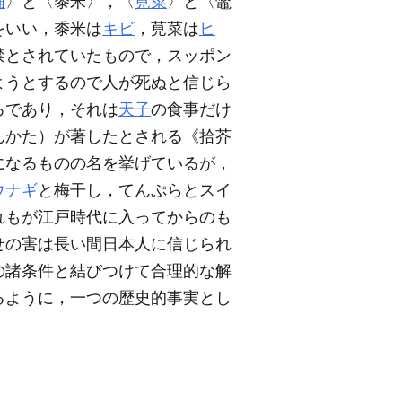
脯
〉と〈黍米〉，〈
莧菜
〉と〈鼈
をいい，黍米は
キビ
，莧菜は
ヒ
禁とされていたもので，スッポン
ようとするので人が死ぬと信じら
ろであり，それは
天子
の食事だけ
んかた）が著したとされる《拾芥
になるものの名を挙げているが，
ウナギ
と梅干し，てんぷらとスイ
れもが江戸時代に入ってからのも
せの害は長い間日本人に信じられ
の諸条件と結びつけて合理的な解
るように，一つの歴史的事実とし