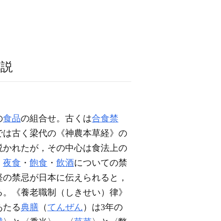
解説
の
食品
の組合せ。古くは
合食禁
では古く梁代の《神農本草経》の
説かれたが，その中心は食法上の
，
夜食
・
飽食
・
飲酒
についての禁
経の禁忌が日本に伝えられると，
る。《養老職制（しきせい）律》
あたる
典膳
（
てんぜん
）は3年の