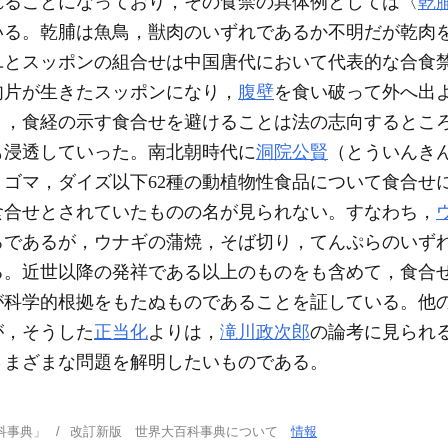
れることになっており，その食禁の具体例としては〈
乾
いる。乾脯は魚鳥，獣肉のいずれであるか不明だが乾肉
ユとスッポンの組合せは中国唐代において代表的な合食
肉片が生きたスッポンになり，
腹壁
を食い破って外へ出
く，食経の示す食合せを避けることは法の志向するとこ
も浸透していった。南北朝時代に
洞院公賢
（とういんき
ゴマ，ダイズ以下62種の動植物性食品について食合せ
食合せとされていたものの名が見られない。すなわち，
ろであるが，ウナギの蒲焼，そば切り，てんぷらのいず
る。近世以降の発祥である以上のものをも含めて，食合
が科学的根拠をもたぬものであることを証している。他
が，そうした
正当化
よりは，
滝川政次郎
の論考に見られ
さまざまな問題を解明したいものである。
科事典」
改訂新版 世界大百科事典について
情報