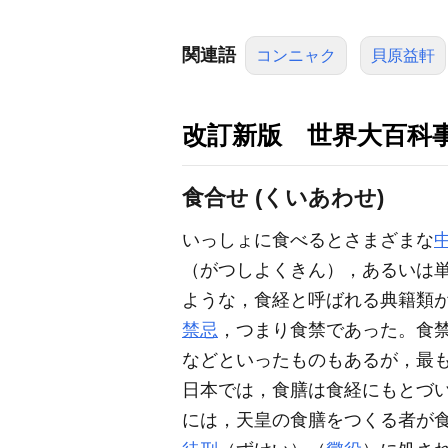
関連語
コンニャク
貝原益軒
改訂新版 世界大百科
食合せ (くいあわせ)
いっしょに食べるとさまざまな
（がつしよくきん），あるいは
ような，食経と呼ばれる典籍類
禁忌
，つまり食禁であった。食
などといったものもあるが，最
日本では，食膳は食経にもとづ
には，天皇の食膳をつくる者が