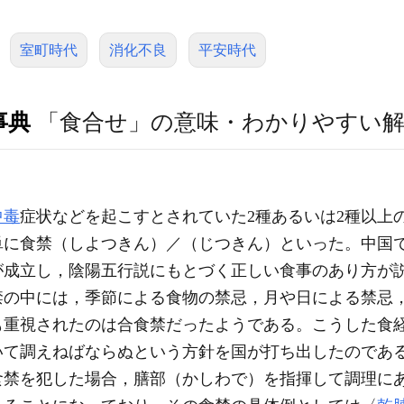
室町時代
消化不良
平安時代
事典
「食合せ」の意味・わかりやすい
中毒
症状などを起こすとされていた2種あるいは2種以上
単に食禁（しよつきん）／（じつきん）といった。中国
が成立し，陰陽五行説にもとづく正しい食事のあり方が
禁の中には，季節による食物の禁忌，月や日による禁忌
も重視されたのは合食禁だったようである。こうした食
いて調えねばならぬという方針を国が打ち出したのであ
食禁を犯した場合，膳部（かしわで）を指揮して調理に