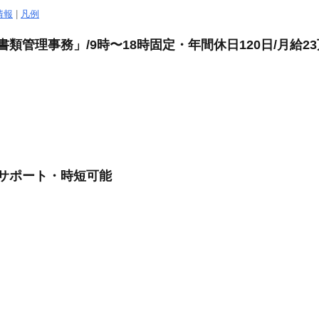
情報
|
凡例
書類管理事務」/9時〜18時固定・年間休日120日/月給2
務サポート・時短可能