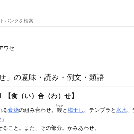
アワセ
せ」の意味・読み・例文・類語
〕【食（い）合（わ）せ】
うなぎ
れる
食物
の組み合わせ。
鰻
と
梅干し
、テンプラと
氷水
、
い
」
せること。また、その部分。かみあわせ。