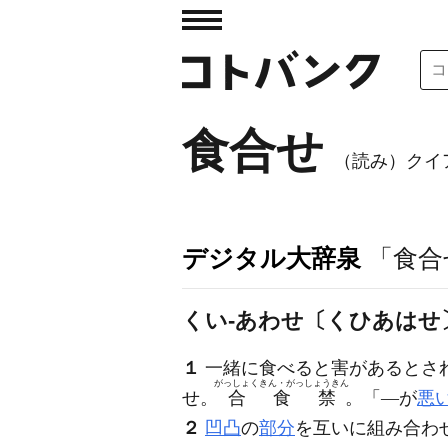
食合せ
（読み）クイ
デジタル大辞泉
「食合
くい‐あわせ〔くひあはせ
１
一緒に食べると害があるとさ
がっしょくきん・がっしょうきん
せ。
合食禁
。「―が
悪
２
凹凸
の
部分
を互いに組み合わ