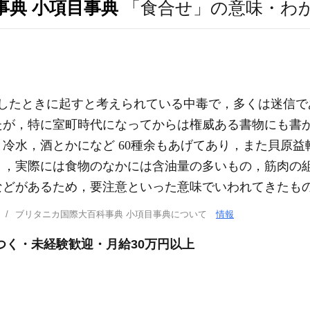
事典 小項目事典
「食合せ」の意味・わ
食したときに起すと考えられている中毒で，多くは迷信で
たが，特に室町時代になってからは権威ある書物にも書
冷水，酒とかになど 60種余もあげてあり，また貝原益
く，実際には食物のなかには含油量の多いもの，筋肉の
などがあるため，要注意といった意味でいわれてきたも
ブリタニカ国際大百科事典 小項目事典について
情報
つく・未経験歓迎・月給30万円以上