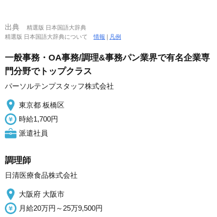
出典
精選版 日本国語大辞典
精選版 日本国語大辞典について
情報
|
凡例
一般事務・OA事務/調理&事務パン業界で有名企業専
門分野でトップクラス
パーソルテンプスタッフ株式会社
東京都 板橋区
時給1,700円
派遣社員
調理師
日清医療食品株式会社
大阪府 大阪市
月給20万円～25万9,500円