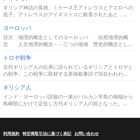
ギリシア神話の英雄。ミケーネ王アトレウスとアエロペの
息子。アトレウスがアイギストスに殺害されたあと，...
ヨーロッパ
目次 地理的概念としてのヨーロッパ 自然地理的概
念 人文地理的概念－－三つの地域 歴史的概念とし...
トロヤ戦争
古代ギリシア人の伝承に語られているギリシアとトロヤと
の戦争。この戦争に取材する英雄叙事詩で現在われわ...
ギリシア人
インド・ヨーロッパ語族の一派がバルカン半島の南端から
島嶼部にかけて定住し古代ギリシア人の祖となった。...
利用規約
特定商取引法に基づく表記
お問い合わせ