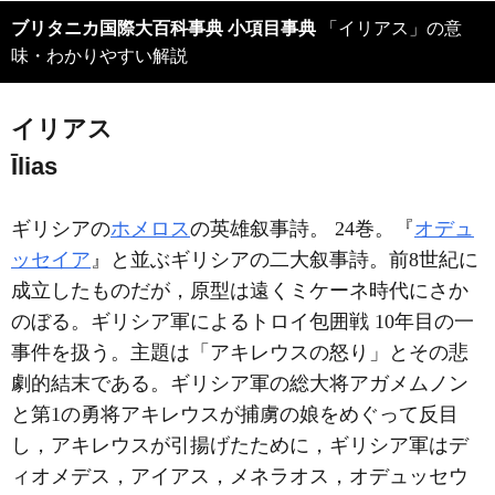
ブリタニカ国際大百科事典 小項目事典
「イリアス」の意
味・わかりやすい解説
イリアス
Īlias
ギリシアの
ホメロス
の英雄叙事詩。 24巻。『
オデュ
ッセイア
』と並ぶギリシアの二大叙事詩。前8世紀に
成立したものだが，原型は遠くミケーネ時代にさか
のぼる。ギリシア軍によるトロイ包囲戦 10年目の一
事件を扱う。主題は「アキレウスの怒り」とその悲
劇的結末である。ギリシア軍の総大将アガメムノン
と第1の勇将アキレウスが捕虜の娘をめぐって反目
し，アキレウスが引揚げたために，ギリシア軍はデ
ィオメデス，アイアス，メネラオス，オデュッセウ