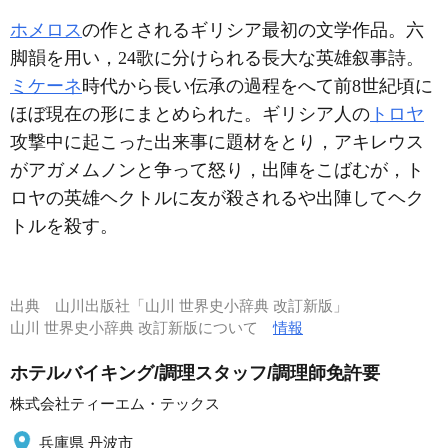
ホメロス
の作とされるギリシア最初の文学作品。六
脚韻を用い，24歌に分けられる長大な英雄叙事詩。
ミケーネ
時代から長い伝承の過程をへて前8世紀頃に
ほぼ現在の形にまとめられた。ギリシア人の
トロヤ
攻撃中に起こった出来事に題材をとり，アキレウス
がアガメムノンと争って怒り，出陣をこばむが，ト
ロヤの英雄ヘクトルに友が殺されるや出陣してヘク
トルを殺す。
出典
山川出版社「山川 世界史小辞典 改訂新版」
山川 世界史小辞典 改訂新版について
情報
ホテルバイキング/調理スタッフ/調理師免許要
株式会社ティーエム・テックス
兵庫県 丹波市