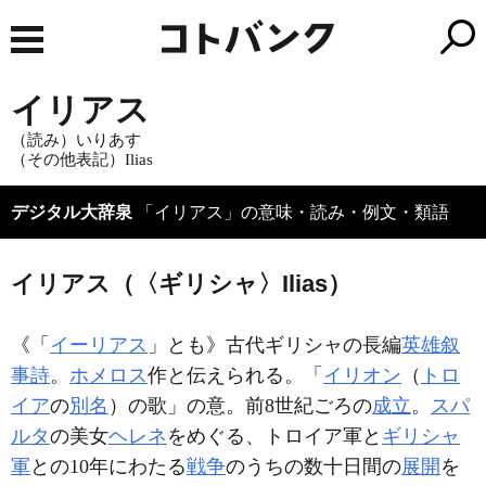
イリアス
（読み）いりあす
（その他表記）Ilias
デジタル大辞泉
「イリアス」の意味・読み・例文・類語
イリアス（〈ギリシャ〉Ilias）
《「
イーリアス
」とも》古代ギリシャの長編
英雄叙
事詩
。
ホメロス
作と伝えられる。「
イリオン
（
トロ
イア
の
別名
）の歌」の意。前8世紀ごろの
成立
。
スパ
ルタ
の美女
ヘレネ
をめぐる、トロイア軍と
ギリシャ
軍
との10年にわたる
戦争
のうちの数十日間の
展開
を