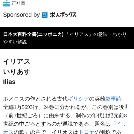
正社員
Sponsored by
日本大百科全書(ニッポニカ)
「イリアス」の意味・わかり
やすい解説
イリアス
いりあす
Ilias
ホメロスの作とされる古代
ギリシア
の英雄
叙事詩
。
全編1万5693行、24巻に分かれるが、この巻別は後世
（前3世紀ごろ）に由来する。制作の年代は紀元前8
世紀の中ごろとするのが通説である。題名は「
イリ
オス
の歌」の意で、イリオスは
トロヤ
の別称であ