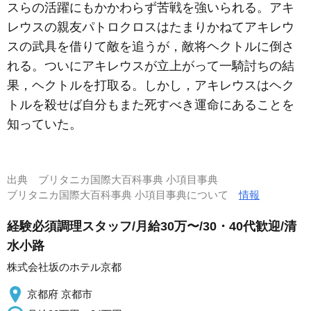
スらの活躍にもかかわらず苦戦を強いられる。アキ
レウスの親友パトロクロスはたまりかねてアキレウ
スの武具を借りて敵を追うが，敵将ヘクトルに倒さ
れる。ついにアキレウスが立上がって一騎討ちの結
果，ヘクトルを打取る。しかし，アキレウスはヘク
トルを殺せば自分もまた死すべき運命にあることを
知っていた。
出典
ブリタニカ国際大百科事典 小項目事典
ブリタニカ国際大百科事典 小項目事典について
情報
経験必須調理スタッフ/月給30万〜/30・40代歓迎/清
水小路
株式会社坂のホテル京都
京都府 京都市