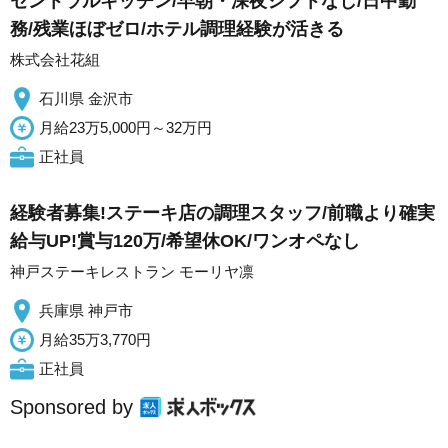
セントラルキッチン/早朝・深夜シフトなし/日中勤
務/残業ほぼゼロ/ホテル調理経験が活きる
株式会社花組
石川県 金沢市
月給23万5,000円～32万円
正社員
経験者募集!ステーキ店の調理スタッフ/前職より確実
給与UP!賞与120万/希望休OK/ワンオペなし
神戸ステーキレストラン モーリヤ凛
兵庫県 神戸市
月給35万3,770円
正社員
Sponsored by