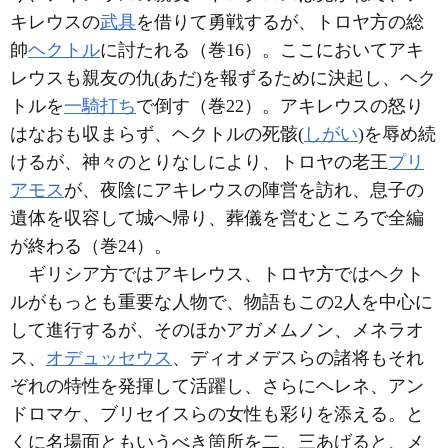
キレウスの
武具
を借りて勇戦するが、トロヤ方の総
帥
ヘクトル
に討たれる（巻16）。ここにおいてアキ
レウスも親友の仇(あだ)を報ずるために決起し、ヘク
トルを
一騎打ち
で倒す（巻22）。アキレウスの怒り
はなおも収まらず、ヘクトルの死骸(
しがい
)を辱め続
けるが、神々のとりなしにより、トロヤの老王
プリ
アモス
が、夜陰にアキレウスの陣営を訪れ、息子の
遺体を収容して城へ帰り、葬儀を営むところで全編
が終わる（巻24）。
ギリシア方ではアキレウス、トロヤ方ではヘクト
ルがもっとも重要な人物で、物語もこの2人を中心に
して進行するが、そのほかアガメムノン、メネラオ
ス、
オデュッセウス
、ディオメデスらの諸将もそれ
ぞれの特性を発揮して活躍し、さらにヘレネ、アン
ドロマケ、ブリセイスらの女性も彩りを添える。と
くに名場面ともいうべき箇所を二、三あげると、メ