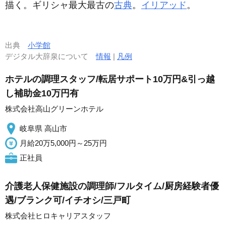
描く。ギリシャ最大最古の
古典
。
イリアッド
。
出典
小学館
デジタル大辞泉について
情報
|
凡例
ホテルの調理スタッフ/転居サポート10万円&引っ越
し補助金10万円有
株式会社高山グリーンホテル
岐阜県 高山市
月給20万5,000円～25万円
正社員
介護老人保健施設の調理師/フルタイム/厨房経験者優
遇/ブランク可/イチオシ/三戸町
株式会社ヒロキャリアスタッフ