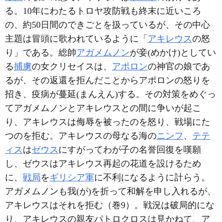
る。10年にわたるトロヤ攻防戦も終末に近いころ
の、約50日間のできごとを扱っているが、その中心
主題は冒頭に歌われているように「
アキレウス
の怒
り」である。総帥
アガメムノン
が妾(めかけ)としてい
る
捕虜
の女クリセイスは、
アポロン
の神官の娘であ
るが、その返還を拒んだことからアポロンの怒りを
招き、疫病が蔓延(まんえん)する。その対策をめぐっ
てアガメムノンとアキレウスとの間に争いが起こ
り、アキレウスは侮辱を被ったのを怒り、戦場にた
つのを拒む。アキレウスの母なる海の
ニンフ
、
テテ
ィス
は
ゼウス
にすがってわが子の名誉回復を嘆願
し、ゼウスはアキレウス再起の花道を設けるため
に、
戦局
を
ギリシア軍
に不利になるように計らう。
アガメムノンも我(が)を折って和解を申し入れるが、
アキレウスはそれを拒む（巻9）。戦況は破局的にな
り、アキレウスの親友パトロクロスは見かねて、ア