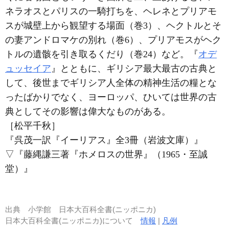
ネラオスとパリスの一騎打ちを、ヘレネとプリアモ
スが城壁上から観望する場面（巻3）、ヘクトルとそ
の妻アンドロマケの別れ（巻6）、プリアモスがヘク
トルの遺骸を引き取るくだり（巻24）など。『
オデ
ュッセイア
』とともに、ギリシア最大最古の古典と
して、後世までギリシア人全体の精神生活の糧とな
ったばかりでなく、ヨーロッパ、ひいては世界の古
典としてその影響は偉大なものがある。
［松平千秋］
『呉茂一訳『イーリアス』全3冊（岩波文庫）』
▽
『藤縄謙三著『ホメロスの世界』（1965・至誠
堂）』
出典
小学館 日本大百科全書(ニッポニカ)
日本大百科全書(ニッポニカ)について
情報
|
凡例