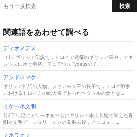
関連語をあわせて調べる
ディオメデス
（1）ギリシア伝説で，トロイア遠征のギリシア軍中，アキ
レウスに次ぐ勇将。テュデウスTydeusの子。...
アンドロマケ
ギリシア神話の人物。プリアモス王の長子で，トロイ戦争
におけるトロイ方の総大将であったヘクトルの妻とな...
ミケーネ文明
前2千年紀にミケーネを中心にギリシア本土各地で栄えた青
銅器文明で，シュリーマンの発掘以後，ピュロス，...
メネラオス