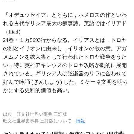
『オデュッセイア』とともに，ホメロスの作といわ
れる古代ギリシア最大の叙事詩。英語ではイリアド
（Iliad）
24巻・１万5693行からなる。イリアスとは，トロヤ
の別名イリオンに由来し，イリオンの歌の意。アガ
メムノンを総大将として行われたトロヤ戦争をうた
い，特に英雄アキレウスのトロヤ攻略が劇的に展開
されている。ギリシア人は弦楽器のリラに合わせて
好んで吟誦 (ぎんしよう) した。ミケーネ文明を明ら
かにする史料的価値も高い。
出典
旺文社世界史事典 三訂版
旺文社世界史事典 三訂版について
情報