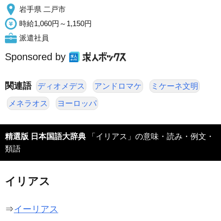
岩手県 二戸市
時給1,060円～1,150円
派遣社員
Sponsored by
関連語
ディオメデス
アンドロマケ
ミケーネ文明
メネラオス
ヨーロッパ
精選版 日本国語大辞典
「イリアス」の意味・読み・例文・
類語
イリアス
⇒
イーリアス