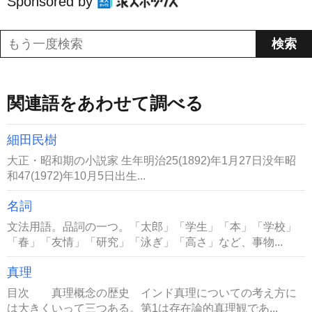
Sponsored by
関連語をあわせて調べる
細田民樹
大正・昭和期の小説家 生年明治25(1892)年1月27日没年昭
和47(1972)年10月5日出生...
名詞
文法用語。品詞の一つ。「太郎」「学生」「本」「学校」
「春」「友情」「研究」「泳ぎ」「高さ」など、事物...
真理
目次 真理概念の歴史 インド真理についての考え方に
は大きくいって三つある。第1は存在論的真理観であ...