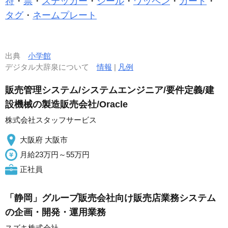
符
・
票
・
ステッカー
・
シール
・
ワッペン
・
カード
・
タグ
・
ネームプレート
出典
小学館
デジタル大辞泉について
情報
|
凡例
販売管理システム/システムエンジニア/要件定義/建
設機械の製造販売会社/Oracle
株式会社スタッフサービス
大阪府 大阪市
月給23万円～55万円
正社員
「静岡」グループ販売会社向け販売店業務システム
の企画・開発・運用業務
スズキ株式会社