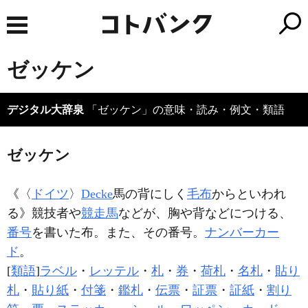
ゼッケン
デジタル大辞泉
「ゼッケン」の意味・読み・例文・類語
ゼッケン
《〈
ドイツ
〉
Decke
馬の背にしく
毛布
からといわれ
る》競技者や
競走馬
などが、胸や背などにつける、
番号
を書いた布。また、その番号。
ナンバーカー
ド
。
[
類語
]
ラベル
・
レッテル
・
札
・
券
・
荷札
・
名札
・
貼り
札
・
貼り紙
・
付箋
・
鑑札
・
伝票
・
証票
・
証紙
・
割り