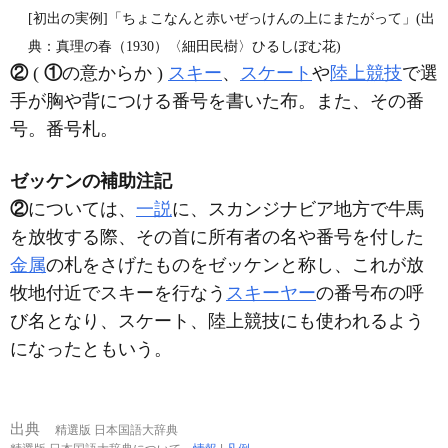
[初出の実例]「ちょこなんと赤いぜっけんの上にまたがって」(出
典：真理の春（1930）〈細田民樹〉ひるしぼむ花)
②
(
①
の意からか )
スキー
、
スケート
や
陸上競技
で選
手が胸や背につける番号を書いた布。また、その番
号。番号札。
ゼッケンの補助注記
②
については、
一説
に、スカンジナビア地方で牛馬
を放牧する際、その首に所有者の名や番号を付した
金属
の札をさげたものをゼッケンと称し、これが放
牧地付近でスキーを行なう
スキーヤー
の番号布の呼
び名となり、スケート、陸上競技にも使われるよう
になったともいう。
出典
精選版 日本国語大辞典