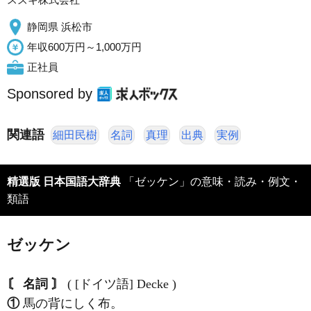
静岡県 浜松市
年収600万円～1,000万円
正社員
Sponsored by
関連語
細田民樹
名詞
真理
出典
実例
精選版 日本国語大辞典
「ゼッケン」の意味・読み・例文・
類語
ゼッケン
〘 名詞 〙
( [ドイツ語] Decke )
①
馬の背にしく布。