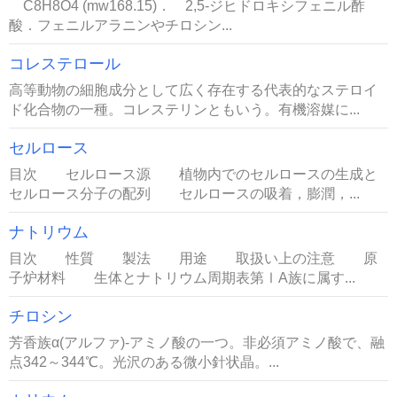
C8H8O4 (mw168.15)． 2,5-ジヒドロキシフェニル酢
酸．フェニルアラニンやチロシン...
コレステロール
高等動物の細胞成分として広く存在する代表的なステロイ
ド化合物の一種。コレステリンともいう。有機溶媒に...
セルロース
目次 セルロース源 植物内でのセルロースの生成と
セルロース分子の配列 セルロースの吸着，膨潤，...
ナトリウム
目次 性質 製法 用途 取扱い上の注意 原
子炉材料 生体とナトリウム周期表第ⅠA族に属す...
チロシン
芳香族α(アルファ)-アミノ酸の一つ。非必須アミノ酸で、融
点342～344℃。光沢のある微小針状晶。...