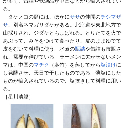
が多く、缶詰や乾燥品が中国などから輸入されてい
る。
タケノコの類には、ほかに
ササ
の仲間の
チシマザ
サ
、別名ネマガリダケがある。北海道や東北地方で
山採りされ、ジダケともよばれる。とりたてを火で
あぶって、みそをつけて食べたり、皮のままゆでて
皮をむいて料理に使う。水煮の
瓶詰
や缶詰も市販さ
れ、需要が伸びている。ラーメンに欠かせないメン
マは、中国の
マチク
（麻竹）を蒸してから
塩漬け
に
し発酵させ、天日で干したものである。薄塩にした
ものが輸入されているので、塩抜きして料理に用い
る。
［星川清親］