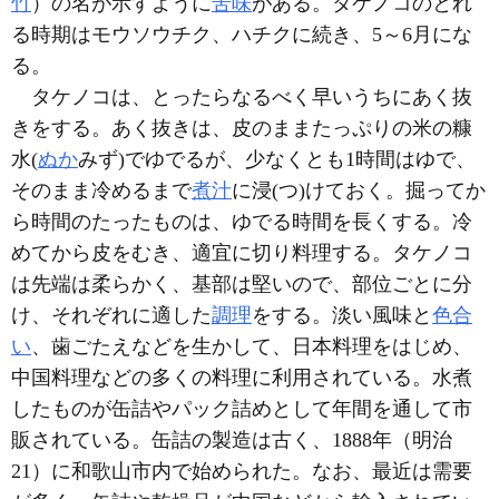
竹
）の名が示すように
苦味
がある。タケノコのとれ
る時期はモウソウチク、ハチクに続き、5～6月にな
る。
タケノコは、とったらなるべく早いうちにあく抜
きをする。あく抜きは、皮のままたっぷりの米の糠
水(
ぬか
みず)でゆでるが、少なくとも1時間はゆで、
そのまま冷めるまで
煮汁
に浸(つ)けておく。掘ってか
ら時間のたったものは、ゆでる時間を長くする。冷
めてから皮をむき、適宜に切り料理する。タケノコ
は先端は柔らかく、基部は堅いので、部位ごとに分
け、それぞれに適した
調理
をする。淡い風味と
色合
い
、歯ごたえなどを生かして、日本料理をはじめ、
中国料理などの多くの料理に利用されている。水煮
したものが缶詰やパック詰めとして年間を通して市
販されている。缶詰の製造は古く、1888年（明治
21）に和歌山市内で始められた。なお、最近は需要