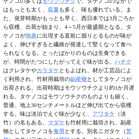
ケノコの多くは
モウソウチク
で、タケノコのなかで
はもっとも太く、
収量
も多く、味も優れている。ま
た、発芽時期がもっとも早く、西日本では3月ごろか
ら収穫、出荷が始まり、4～5月が最盛期となる。タ
ケノコが
地表
に出現する直前に掘りとるものが味が
よく、伸びすぎると繊維が発達して堅くなって食べ
られなくなる。とったばかりのものは生食できる
が、時間がたつにしたがってえぐ味が出る。
ハチク
はクレタケや
カラタケ
ともよばれ、材が工芸品によ
く利用され、竹材用栽培の
副産物
としてタケノコが
出荷される。出荷時期はモウソウチクより約1か月遅
れる。タケノコはモウソウチクのものよりも細く、
普通、地上30センチメートルほど伸び出てから収穫
する。味は淡泊でえぐ味が少なく、
アワタケ
（淡
竹）の名もある。
マダケ
も竹材用に栽培され、副産
物としてタケノコを
食用
とする。別名ニガタケ（
苦