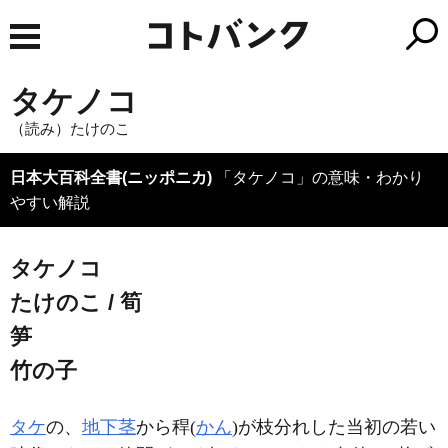
タケノコ
（読み）たけのこ
日本大百科全書(ニッポニカ)
「タケノコ」の意味・わかり
やすい解説
タケノコ
たけのこ / 筍
笋
竹の子
タケ
の、
地下茎
から稈(
かん
)が枝分れした当初の若い