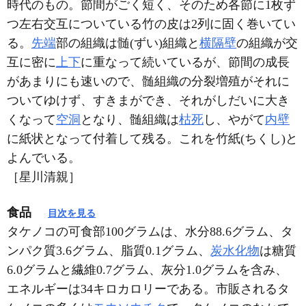
時代のもの。節間がごく短く、そのため各節に1枚ず
つ左右交互についている竹の皮は2列に固く巻いてい
る。
先端
部の組織は髄(ずい)組織と
横隔壁
の組織が交
互に密に
上下
に重なって続いているが、節間の成長
があまりにも速いので、髄組織の分裂増殖がそれに
ついてゆけず、すきまができ、それがしだいに大き
くなって
空洞
となり、髄組織は
枯死
し、やがて
内壁
に紙状となって付着して残る。これを竹紙(ちくし)と
よんでいる。
［星川清親］
食品
目次を見る
タケノコの可食部100グラムは、水分88.6グラム、タ
ンパク質3.6グラム、脂質0.1グラム、
炭水化物
は糖質
6.0グラムと繊維0.7グラム、灰分1.0グラムを含み、
エネルギーは34キロカロリーである。市販されるタ