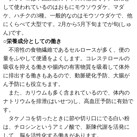
して使われているのはおもにモウソウダケ、マダ
ケ、ハチクの3種。一般的なのはモウソウダケで、他
にくらべて大型です。2月から5月下旬までが旬
(しゅ
ん)
です。
○栄養成分としての働き
不溶性の食物繊維であるセルロースが多く、便の
量をふやして便通をよくします。コレステロールの
吸収を抑える働きや腸内の有害物質を吸着して体外
に排出する働きもあるので、動脈硬化予防、大腸が
ん予防にも役立ちます。
また、カリウムも多く含まれているので、体内の
ナトリウムを排泄
(はいせつ)
し、高血圧予防に有効で
す。
タケノコを切ったときに節や切り口にでる白い粉
は、チロシンというアミノ酸で、新陳代謝を活発に
して、脳を活性化する働きがあります。