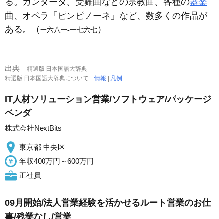
る。カンタータ、受難曲などの宗教曲、各種の
器楽
曲、オペラ「ピンピノーネ」など、数多くの作品が
ある。（
）
一六八一‐一七六七
出典
精選版 日本国語大辞典
精選版 日本国語大辞典について
情報
|
凡例
IT人材ソリューション営業/ソフトウェア/パッケージ
ベンダ
株式会社NextBits
東京都 中央区
年収400万円～600万円
正社員
09月開始/法人営業経験を活かせるルート営業のお仕
事/残業なし/営業