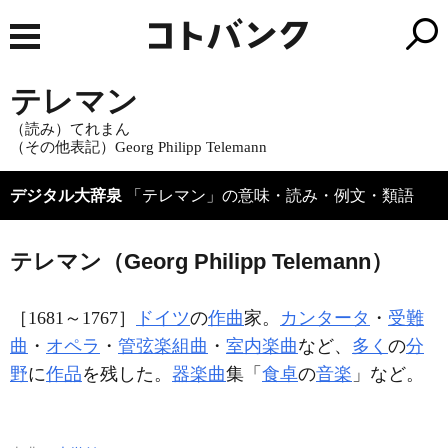
テレマン
（読み）てれまん
（その他表記）Georg Philipp Telemann
デジタル大辞泉
「テレマン」の意味・読み・例文・類語
テレマン（Georg Philipp Telemann）
［1681～1767］
ドイツ
の
作曲
家。
カンタータ
・
受難
曲
・
オペラ
・
管弦楽組曲
・
室内楽曲
など、
多く
の
分
野
に
作品
を残した。
器楽曲
集「
食卓
の
音楽
」など。