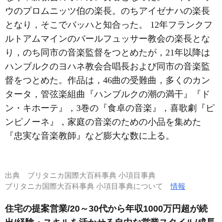
ウのプロムニッツ伯の楽長。のちアイゼナハの楽長
となり，そこでバッハと知合った。 12年フランクフ
ルトアムマインのバールフュッサー教会の楽長とな
り，のち同市の音楽監督をつとめたが，21年以降は
ハンブルクのヨハネ教会合唱長および同市の音楽監
督をつとめた。作品は，46曲の受難曲，多くのカン
タータ，管弦楽組曲『ハンブルクの潮の満干』『ド
ン・キホーテ』，3巻の『食卓の音楽』，喜歌劇『ピ
ンピノーネ』，家庭の音楽のための小品を集めた
『忠実な音楽教師』など膨大な数に上る。
出典
ブリタニカ国際大百科事典 小項目事典
ブリタニカ国際大百科事典 小項目事典について
情報
住宅の提案営業/20～30代から年収1000万円超が続