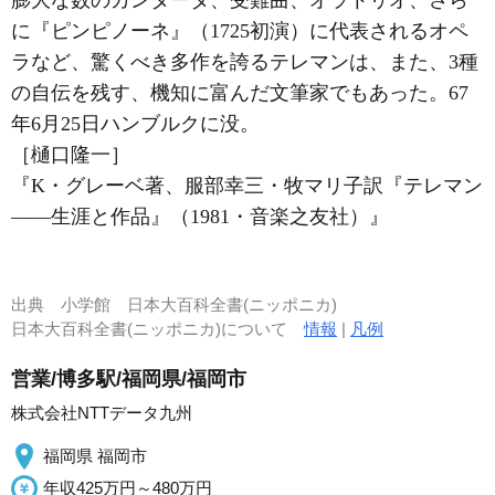
膨大な数のカンタータ、受難曲、オラトリオ、さら
に『ピンピノーネ』（1725初演）に代表されるオペ
ラなど、驚くべき多作を誇るテレマンは、また、3種
の自伝を残す、機知に富んだ文筆家でもあった。67
年6月25日ハンブルクに没。
［樋口隆一］
『K・グレーベ著、服部幸三・牧マリ子訳『テレマン
――生涯と作品』（1981・音楽之友社）』
出典
小学館 日本大百科全書(ニッポニカ)
日本大百科全書(ニッポニカ)について
情報
|
凡例
営業/博多駅/福岡県/福岡市
株式会社NTTデータ九州
福岡県 福岡市
年収425万円～480万円