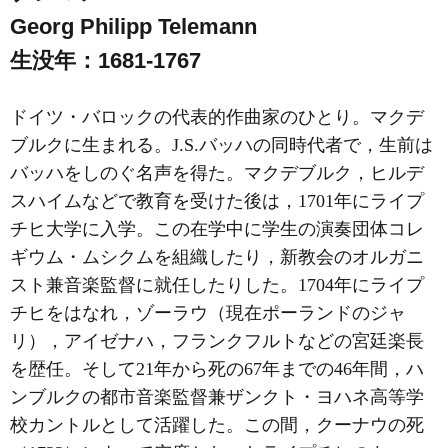
Georg Philipp Telemann
生没年：1681-1767
ドイツ・バロックの代表的作曲家のひとり。マクデ
ブルクに生まれる。J.S.バッハの同時代者で，生前は
バッハをしのぐ名声を得た。マクデブルク，ヒルデ
スハイムなどで教育を受けた後は，1701年にライプ
チヒ大学に入学。この在学中に学生の演奏団体コレ
ギウム・ムシクムを組織したり，新教会のオルガニ
スト兼音楽監督に就任したりした。1704年にライプ
チヒをはなれ，ゾーラウ（現在ポーランドのジャ
リ），アイゼナハ，フランクフルトなどの宮廷楽長
を歴任。そして21年から死の67年までの46年間，ハ
ンブルクの都市音楽監督兼ザンクト・ヨハネ高等学
校カントルとして活躍した。この間，クーナウの死