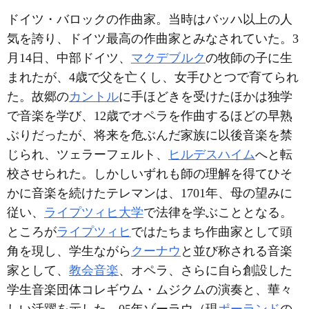
ドイツ・バロックの作曲家。当時はバッハ以上の人
気を誇り、ドイツ最高の作曲家とみなされていた。3
月14日、中部ドイツ、
マクデブルク
の牧師の子に生
まれたが、4歳で父を亡くし、女手ひとつで育てられ
た。故郷の
カントル
に手ほどきを受けたほかは独学
で音楽を学び、12歳でオペラを作曲するほどの早熟
ぶりだったが、将来を危ぶんだ家族に以後音楽を禁
じられ、ツェラーフェルト、
ヒルデスハイム
へと転
校させられた。しかしいずれも師の理解を得てひそ
かに音楽を続けたテレマンは、1701年、母の望みに
従い、
ライプツィヒ大学
で法律を学ぶこととなる。
ところが
ライプツィヒ
ではたちまち作曲家として頭
角を現し、学生ながら
クーナウ
と並び称される音楽
家として、
教会音楽
、オペラ、さらに自ら創設した
学生音楽団体コレギウム・ムジクムの演奏と、華々