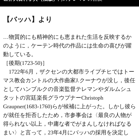
【バッハ】より
…物質的にも精神的にも恵まれた生活を反映するか
のように，ケーテン時代の作品には生命の喜びが躍
動している。
［後期(1723‐50)］
1722年6月，ザクセンの大都市ライプチヒではトー
マス教会カントルの大作曲家
J.クーナウ
が没し，後任
としてハンブルクの音楽監督テレマンやダルムシュ
タットの宮廷楽長グラウプナーChristoph
Graupner(1683‐1760)らが候補に上がった。しかし彼ら
が就任を拒否したため，市参事会は〈最良の人物が
得られない以上，中庸な者でがまんしなければなる
まい〉と言って，23年4月にバッハの採用を決定し