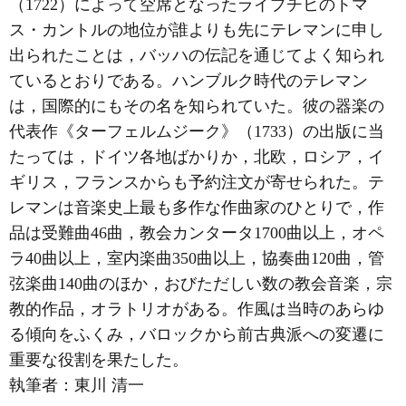
（1722）によって空席となったライプチヒのトマ
ス・カントルの地位が誰よりも先にテレマンに申し
出られたことは，バッハの伝記を通じてよく知られ
ているとおりである。ハンブルク時代のテレマン
は，国際的にもその名を知られていた。彼の器楽の
代表作《ターフェルムジーク》（1733）の出版に当
たっては，ドイツ各地ばかりか，北欧，ロシア，イ
ギリス，フランスからも予約注文が寄せられた。テ
レマンは音楽史上最も多作な作曲家のひとりで，作
品は受難曲46曲，教会カンタータ1700曲以上，オペ
ラ40曲以上，室内楽曲350曲以上，協奏曲120曲，管
弦楽曲140曲のほか，おびただしい数の教会音楽，宗
教的作品，オラトリオがある。作風は当時のあらゆ
る傾向をふくみ，バロックから前古典派への変遷に
重要な役割を果たした。
執筆者：
東川 清一