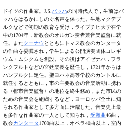
ドイツの作曲家。J.S.
バッハ
の同時代人で，生前はバ
ッハをはるかにしのぐ名声を保った。生地マクデブ
ルクなどで初期の教育を受け，ライプチヒ大学在学
中の1704年，新教会のオルガン奏者兼音楽監督に就
任。また
クーナウ
とともにトマス教会のカンタータ
の作曲を委嘱され，学生による公開演奏団体コレギ
ウム・ムシクムを創設。その後はアイゼナハ，フラ
ンクフルトなどの宮廷楽長を歴任し，1721年からは
ハンブルクに定住。聖ヨハネ高等学校のカントルに
就任するとともに，市の主要教会の音楽活動に携わ
る〈都市音楽監督〉の地位を終生務め，また市民の
ための音楽会を組織するなど，ヨーロッパ全土に知
られる作曲家として多方面に活躍した。音楽史上最
も多作な作曲家の一人として知られ，
受難曲
46曲，
教会
カンタータ
1700曲以上，オペラ40曲以上，室内