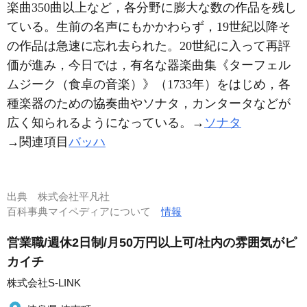
楽曲350曲以上など，各分野に膨大な数の作品を残し
ている。生前の名声にもかかわらず，19世紀以降そ
の作品は急速に忘れ去られた。20世紀に入って再評
価が進み，今日では，有名な器楽曲集《ターフェル
ムジーク（食卓の音楽）》（1733年）をはじめ，各
種楽器のための協奏曲やソナタ，カンタータなどが
広く知られるようになっている。→
ソナタ
→関連項目
バッハ
出典
株式会社平凡社
百科事典マイペディアについて
情報
営業職/週休2日制/月50万円以上可/社内の雰囲気がピ
カイチ
株式会社S-LINK