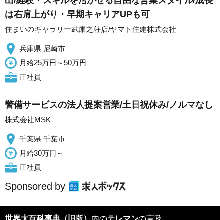
出/経験・スキルを活かせる自由な営業スタイル/成長
は右肩上がり・早期キャリアUPも可
住まいのギャラリー武庫之荘店/ヤマト住建株式会社
兵庫県 尼崎市
月給25万円～50万円
正社員
警備サービスの法人提案営業/土日祝休み/ノルマなし
株式会社MSK
千葉県 千葉市
月給30万円～
正社員
Sponsored by
世界大百科事典（旧版）
内の
テレマン
の言及