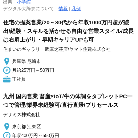
出典
小学館
デジタル大辞泉について
情報
|
凡例
住宅の提案営業/20～30代から年収1000万円超が続
出/経験・スキルを活かせる自由な営業スタイル/成長
は右肩上がり・早期キャリアUPも可
住まいのギャラリー武庫之荘店/ヤマト住建株式会社
兵庫県 尼崎市
月給25万円～50万円
正社員
九州 国内営業 畜産×IoT/牛の体調をタブレットPC一
つで管理/業界未経験可/直行直帰/プリセールス
デザミス株式会社
東京都 江東区
年収400万円～550万円