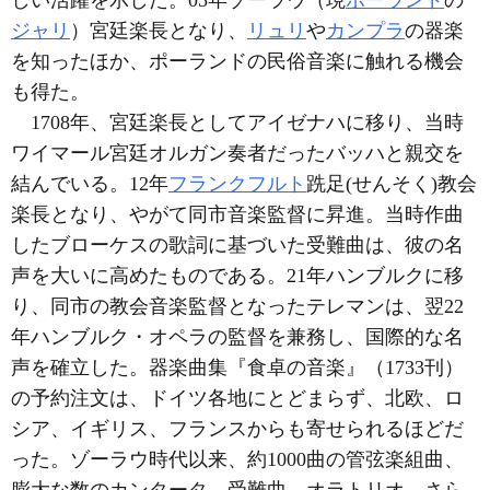
しい活躍を示した。05年ゾーラウ（現
ポーランド
の
ジャリ
）宮廷楽長となり、
リュリ
や
カンプラ
の器楽
を知ったほか、ポーランドの民俗音楽に触れる機会
も得た。
1708年、宮廷楽長としてアイゼナハに移り、当時
ワイマール宮廷オルガン奏者だったバッハと親交を
結んでいる。12年
フランクフルト
跣足(せんそく)教会
楽長となり、やがて同市音楽監督に昇進。当時作曲
したブローケスの歌詞に基づいた受難曲は、彼の名
声を大いに高めたものである。21年ハンブルクに移
り、同市の教会音楽監督となったテレマンは、翌22
年ハンブルク・オペラの監督を兼務し、国際的な名
声を確立した。器楽曲集『食卓の音楽』（1733刊）
の予約注文は、ドイツ各地にとどまらず、北欧、ロ
シア、イギリス、フランスからも寄せられるほどだ
った。ゾーラウ時代以来、約1000曲の管弦楽組曲、