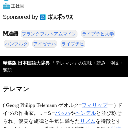
正社員
Sponsored by
関連語
フランクフルトアムマイン
ライプチヒ大学
ハンブルク
アイゼナハ
ライプチヒ
精選版 日本国語大辞典
「テレマン」の意味・読み・例文・
類語
テレマン
( Georg Philipp Telemann ゲオルク=
フィリップ
━ ) ド
イツの作曲家。Ｊ=Ｓ=
バッハ
や
ヘンデル
と並び称せ
られ、優美な旋律と生気に満ちた
リズム
を特徴とす