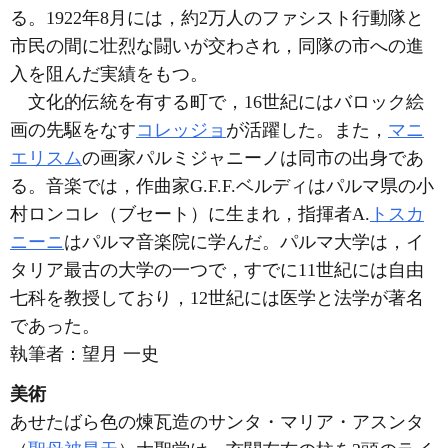
る。1922年8月には，約2万人のファシスト行動隊と
市民の間に壮烈な闘いが交わされ，同隊の市への進
入を阻んだ実績をもつ。
文化的伝統を有する町で，16世紀にはバロック絵
画の先駆をなす
コレッジョ
が活躍した。また，
マニ
エリスム
の画家パルミジャニーノは同市の出身であ
る。音楽では，作曲家G.F.F.ベルディはパルマ県の小
村ロンコレ（ブセート）に生まれ，指揮者A.
トスカ
ニーニ
はパルマ音楽院に学んだ。パルマ大学は，イ
タリア最古の大学の一つで，すでに11世紀には自由
七科を教授しており，12世紀には医学と法学が著名
であった。
執筆者：
望月 一史
美術
あせたばら色の煉瓦造のサンタ・マリア・アスンタ