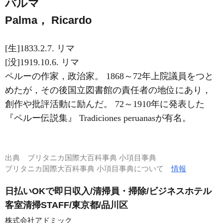
パルマ
Palma， Ricardo
[生]1833.2.7. リマ
[没]1919.10.6. リマ
ペルーの作家，政治家。 1868～72年上院議員をつと
めたが，その後国立図書館の責任者の地位にあり，
創作や批評活動に励んだ。 72～1910年に発表した
『ペルー伝説集』 Tradiciones peruanasが有名。
出典
ブリタニカ国際大百科事典 小項目事典
ブリタニカ国際大百科事典 小項目事典について
情報
日払いOKで即日収入/清掃員・掃除/ビジネスホテル
客室清掃STAFF/東京都/品川区
株式会社アドミック