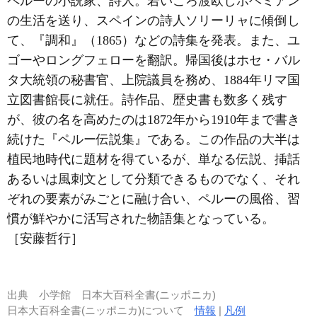
ペルーの小説家、詩人。若いころ渡欧しボヘミアン
の生活を送り、スペインの詩人ソリーリャに傾倒し
て、『調和』（1865）などの詩集を発表。また、ユ
ゴーやロングフェローを翻訳。帰国後はホセ・バル
タ大統領の秘書官、上院議員を務め、1884年リマ国
立図書館長に就任。詩作品、歴史書も数多く残す
が、彼の名を高めたのは1872年から1910年まで書き
続けた『ペルー伝説集』である。この作品の大半は
植民地時代に題材を得ているが、単なる伝説、挿話
あるいは風刺文として分類できるものでなく、それ
ぞれの要素がみごとに融け合い、ペルーの風俗、習
慣が鮮やかに活写された物語集となっている。
［安藤哲行］
出典
小学館 日本大百科全書(ニッポニカ)
日本大百科全書(ニッポニカ)について
情報
|
凡例