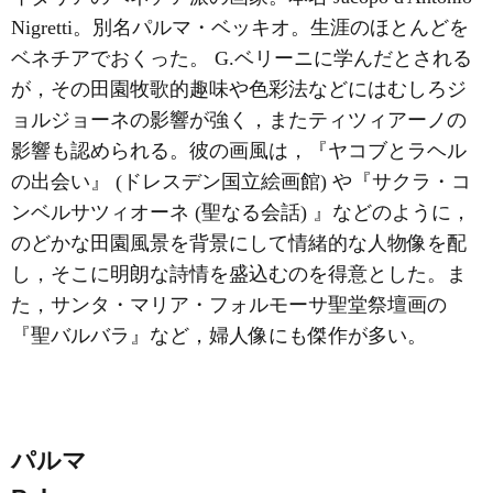
Nigretti。別名パルマ・ベッキオ。生涯のほとんどを
ベネチアでおくった。 G.ベリーニに学んだとされる
が，その田園牧歌的趣味や色彩法などにはむしろジ
ョルジョーネの影響が強く，またティツィアーノの
影響も認められる。彼の画風は，『ヤコブとラヘル
の出会い』 (ドレスデン国立絵画館) や『サクラ・コ
ンベルサツィオーネ (聖なる会話) 』などのように，
のどかな田園風景を背景にして情緒的な人物像を配
し，そこに明朗な詩情を盛込むのを得意とした。ま
た，サンタ・マリア・フォルモーサ聖堂祭壇画の
『聖バルバラ』など，婦人像にも傑作が多い。
パルマ