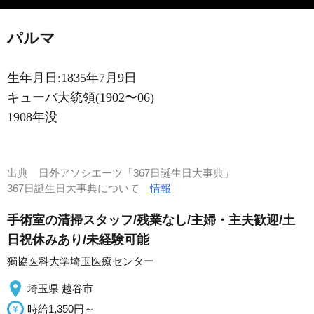
パルマ
生年月日:1835年7月9日
キューバ大統領(1902〜06)
1908年没
出典
日外アソシエーツ「367日誕生日大事典」
367日誕生日大事典について
情報
手術室の清掃スタッフ/残業なし/主婦・主夫歓迎/土
日祝休みあり/未経験可能
獨協医科大学埼玉医療センター
埼玉県 越谷市
時給1,350円～