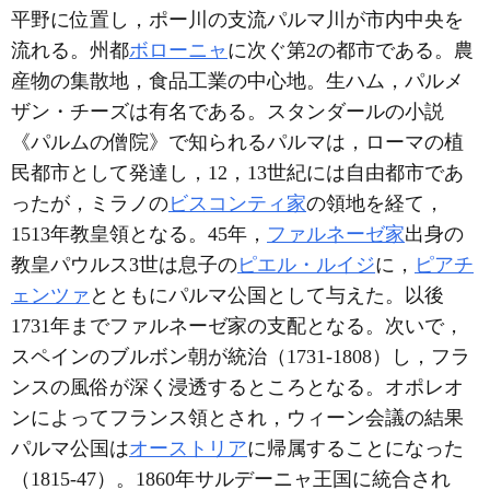
平野に位置し，ポー川の支流パルマ川が市内中央を
流れる。州都
ボローニャ
に次ぐ第2の都市である。農
産物の集散地，食品工業の中心地。生ハム，パルメ
ザン・チーズは有名である。スタンダールの小説
《パルムの僧院》で知られるパルマは，ローマの植
民都市として発達し，12，13世紀には自由都市であ
ったが，ミラノの
ビスコンティ家
の領地を経て，
1513年教皇領となる。45年，
ファルネーゼ家
出身の
教皇パウルス3世は息子の
ピエル・ルイジ
に，
ピアチ
ェンツァ
とともにパルマ公国として与えた。以後
1731年までファルネーゼ家の支配となる。次いで，
スペインのブルボン朝が統治（1731-1808）し，フラ
ンスの風俗が深く浸透するところとなる。オポレオ
ンによってフランス領とされ，ウィーン会議の結果
パルマ公国は
オーストリア
に帰属することになった
（1815-47）。1860年サルデーニャ王国に統合され