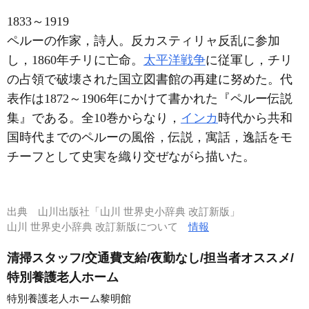
1833～1919
ペルーの作家，詩人。反カスティリャ反乱に参加
し，1860年チリに亡命。
太平洋戦争
に従軍し，チリ
の占領で破壊された国立図書館の再建に努めた。代
表作は1872～1906年にかけて書かれた『ペルー伝説
集』である。全10巻からなり，
インカ
時代から共和
国時代までのペルーの風俗，伝説，寓話，逸話をモ
チーフとして史実を織り交ぜながら描いた。
出典
山川出版社「山川 世界史小辞典 改訂新版」
山川 世界史小辞典 改訂新版について
情報
清掃スタッフ/交通費支給/夜勤なし/担当者オススメ/
特別養護老人ホーム
特別養護老人ホーム黎明館