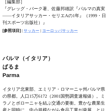
［編集部］
『グレッグ・バーク著、佐藤邦雄訳『パルマの真実
――イタリアサッカー・セリエAの1年』（1999・日
刊スポーツ出版社）』
[参照項目]
|
サッカー
|
ヨーロッパサッカー
パルマ（イタリア）
ぱるま
Parma
イタリア北東部、エミリア・ロマーニャ州パルマ県
の県都。人口15万6172（2001国勢調査速報値）。ミ
ラノとボローニャを結ぶ交通の要衝。豊かな農業生
産と同時に、中小規模ながら食品工業が発展、とり