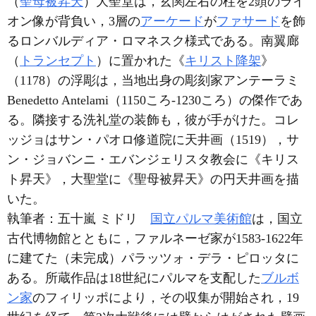
（
聖母被昇天
）大聖堂は，玄関左右の柱を2頭のライ
オン像が背負い，3層の
アーケード
が
ファサード
を飾
るロンバルディア・ロマネスク様式である。南翼廊
（
トランセプト
）に置かれた《
キリスト降架
》
（1178）の浮彫は，当地出身の彫刻家アンテーラミ
Benedetto Antelami（1150ころ-1230ころ）の傑作であ
る。隣接する洗礼堂の装飾も，彼が手がけた。コレ
ッジョはサン・パオロ修道院に天井画（1519），サ
ン・ジョバンニ・エバンジェリスタ教会に《キリス
ト昇天》，大聖堂に《聖母被昇天》の円天井画を描
いた。
執筆者：
五十嵐 ミドリ
国立パルマ美術館
は，国立
古代博物館とともに，ファルネーゼ家が1583-1622年
に建てた（未完成）パラッツォ・デラ・ピロッタに
ある。所蔵作品は18世紀にパルマを支配した
ブルボ
ン家
のフィリッポにより，その収集が開始され，19