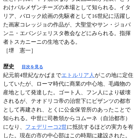
わけパルメザンチーズの本場として知られる。イタ
リア、バロック絵画の先駆者として16世紀に活躍し
た画家コレッジョの作品が、大聖堂やサン・ジョバ
ンニ・エバンジェリスタ教会などにみられる。指揮
者トスカニーニの生地である。
［堺 憲一］
歴史
目次を見る
紀元前4世紀なかばまで
エトルリア人
がこの地に定住
していたが、ローマ時代に商業の中心地、毛織物の
産地として発達した。ゴート人、フン人により破壊
されるが、テオドリコ帝の治世下にビザンツの都市
として再建され、とくに公金保管所のあったことで
知られる。中世に司教領からコムーネ（自治都市）
になり、
フェデリーコ2世
に抵抗するほどの実力を有
した。現在の市の中心部はこの時期に建設された。