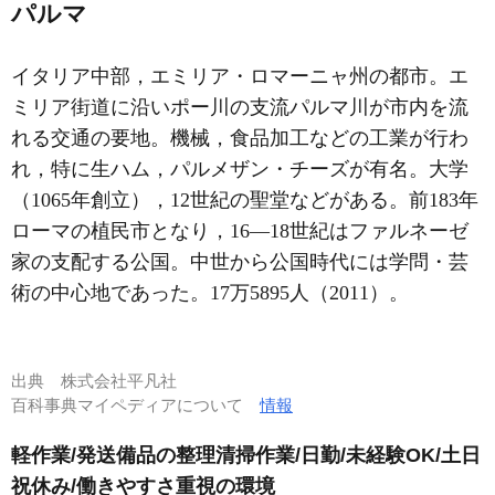
パルマ
イタリア中部，エミリア・ロマーニャ州の都市。エ
ミリア街道に沿いポー川の支流パルマ川が市内を流
れる交通の要地。機械，食品加工などの工業が行わ
れ，特に生ハム，パルメザン・チーズが有名。大学
（1065年創立），12世紀の聖堂などがある。前183年
ローマの植民市となり，16―18世紀はファルネーゼ
家の支配する公国。中世から公国時代には学問・芸
術の中心地であった。17万5895人（2011）。
出典
株式会社平凡社
百科事典マイペディアについて
情報
軽作業/発送備品の整理清掃作業/日勤/未経験OK/土日
祝休み/働きやすさ重視の環境