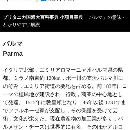
ブリタニカ国際大百科事典 小項目事典
「パルマ」の意味・
わかりやすい解説
パルマ
Parma
イタリア北部，エミリアロマーニャ州パルマ県の県
都。ミラノ南東約 120km，ポー川の支流パルマ川に
のぞみ，エミリア街道の要地を占める。前 183年にロ
ーマの植民地が建設され，行政，商業の中心地とし
て発達。 1512年に教皇領となり，45年以後 1731年ま
でファルネーゼ家が支配し，その保護を受けて芸
術，文化が栄えた。現在農産物の加工業が多く，パ
ルメザン・チーズは世界的に有名。そのほかアルコ