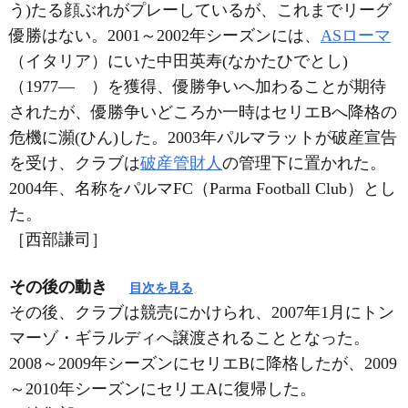
う)たる顔ぶれがプレーしているが、これまでリーグ
優勝はない。2001～2002年シーズンには、
ASローマ
（イタリア）にいた中田英寿(なかたひでとし)
（1977― ）を獲得、優勝争いへ加わることが期待
されたが、優勝争いどころか一時はセリエBへ降格の
危機に瀕(ひん)した。2003年パルマラットが破産宣告
を受け、クラブは
破産管財人
の管理下に置かれた。
2004年、名称をパルマFC（Parma Football Club）とし
た。
［西部謙司］
その後の動き
目次を見る
その後、クラブは競売にかけられ、2007年1月にトン
マーゾ・ギラルディへ譲渡されることとなった。
2008～2009年シーズンにセリエBに降格したが、2009
～2010年シーズンにセリエAに復帰した。