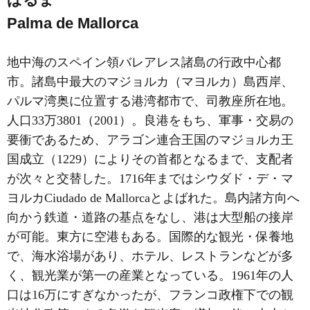
Palma de Mallorca
地中海のスペイン領バレアレス諸島の行政中心都
市。諸島中最大のマジョルカ（マヨルカ）島西岸、
パルマ湾奥に位置する港湾都市で、司教座所在地。
人口33万3801（2001）。良港をもち、軍事・交易の
要衝であるため、アラゴン連合王国のマジョルカ王
国成立（1229）によりその首都となるまで、支配者
が次々と交替した。1716年まではシウダド・デ・マ
ヨルカCiudado de Mallorcaとよばれた。島内諸方向へ
向かう鉄道・道路の基点をなし、港は大型船の接岸
が可能。東方に空港もある。国際的な観光・保養地
で、海水浴場があり、ホテル、レストランなどが多
く、観光業が第一の産業となっている。1961年の人
口は16万にすぎなかったが、フランコ政権下での観