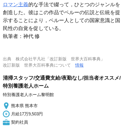
ロマン主義
的な手法で綴って，ひとつのジャンルを
創造した。彼はこの作品でペルーの伝説と伝統を提
示することにより，ペルー人としての国家意識と国
民性の自覚を促している。
執筆者：
神代 修
出典
株式会社平凡社「改訂新版 世界大百科事典」
改訂新版 世界大百科事典について
情報
清掃スタッフ/交通費支給/夜勤なし/担当者オススメ/
特別養護老人ホーム
特別養護老人ホーム黎明館
熊本県 熊本市
月給17万9,503円
契約社員