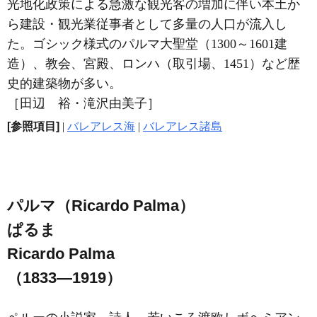
光地化政策による急激な観光客の増加に伴い本土か
ら建設・観光業従事者として多量の人口が流入し
た。ゴシック様式のパルマ大聖堂（1300～1601建
造）、教会、宮殿、ロンハ（取引場、1451）など歴
史的建築物が多い。
［田辺 裕・滝沢由美子］
[参照項目]
|
バレアレス海
|
バレアレス諸島
パルマ（Ricardo Palma）
ぱるま
Ricardo Palma
（1833―1919）