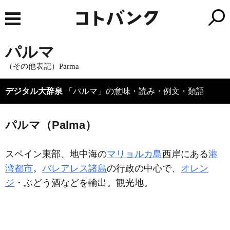
パルマ
（その他表記）Parma
デジタル大辞泉
「パルマ」の意味・読み・例文・類語
パルマ（Palma）
スペイン東部、地中海の
マリョルカ島
西岸にある
港
湾都市
。
バレアレス諸島
の行政の中心で、
オレン
ジ
・ぶどう酒などを輸出。観光地。