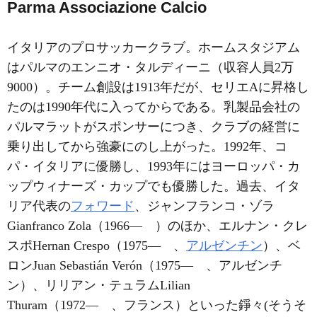
Parma Associazione Calcio
イタリアのプロサッカークラブ。ホームスタジアム
はパルマのエンニオ・タルディーニ（収容人員2万
9000）。チーム創設は1913年だが、セリエAに昇格し
たのは1990年代に入ってからである。乳製品会社の
パルマラットがスポンサーにつき、クラブの経営に
乗り出してから強豪にのし上がった。1992年、コ
パ・イタリアに優勝し、1993年にはヨーロッパ・カ
ップウィナーズ・カップでも優勝した。過去、イタ
リア代表の
フォワード
、ジャンフランコ・ゾラ
Gianfranco Zola（1966― ）のほか、エルナン・クレ
スポHernan Crespo（1975― 、
アルゼンチン
）、ベ
ロンJuan Sebastián Verón（1975― 、アルゼンチ
ン）、リリアン・テュラムLilian
Thuram（1972― 、フランス）といった錚々(そうそ