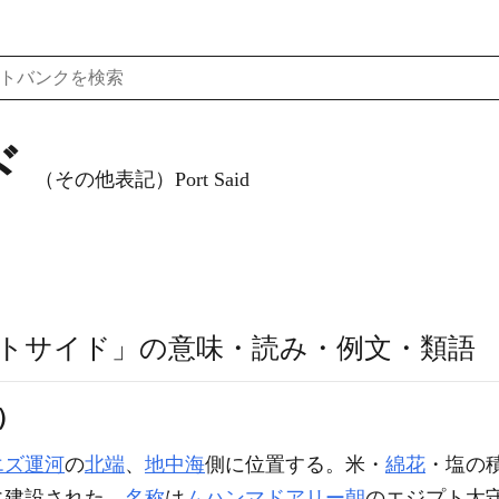
ド
（その他表記）Port Said
トサイド」の意味・読み・例文・類語
d）
エズ運河
の
北端
、
地中海
側に位置する。米・
綿花
・塩の
に建設された。
名称
は
ムハンマドアリー朝
のエジプト太