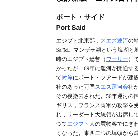
ポート・サイド
Port Said
エジプト北東部，
スエズ運河
の
Sa`īd。マンザラ湖という塩湖
時のエジプト総督（
ワーリー
）
かったが，69年に運河が開通す
て
対岸
にポート・フアードが建
社のあった万国
スエズ運河会社
その後撤去された。56年運河の
ギリス，フランス両軍の攻撃を受
れ，サーダート大統領が出席し
つて
エジプト人
の買物客でにぎ
くなった。東西二つの埠頭から