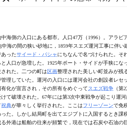
地中海側の入口にある都市。人口47万（1996）。アラビ
と地中海の間の狭い砂地に，1859年スエズ運河工事に伴
であった
サイード・パシャ
にちなんで名づけられた。それ
ると人口が急増した。1925年ポート・サイドが手狭に
設された。二つの町は
区画
整理された美しい町並みが残
が管理していた。運河の入口には運河会社の創設者レセ
国有化が宣言され，その所有をめぐって
スエズ戦争
（第2
けて破壊された。67年には第3次中東戦争が起こり運河
て
祝典
が華々しく挙行された。ここは
フリーゾーン
で免
わった。しかし結局町を出てエジプトに入国するとき課
成る外港は船舶の往来が頻繁で，現在では石炭や石油の