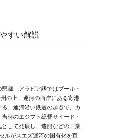
やすい解説
の県都。アラビア語ではブール・
状の砂州の上、運河の西岸にある寄港
する。運河沿い鉄道の起点で、カ
、当時のエジプト総督サイード・
地として発展し、造船などの工業
ナセルがスエズ運河の国有化を宣