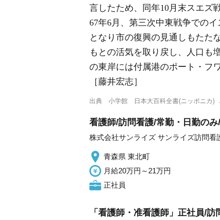
言したため、同年10月末スエズ
67年6月、第三次中東戦争での
となり市の復興の見通しもたたな
もとの活気を取り戻し、人口も
の東岸には付属港のポート・フ
［藤井宏志］
出典
小学館 日本大百科全書(ニッポニカ)
看護師/訪問看護/常勤・日勤のみ
株式会社サンライズ サンライズ訪問看
青森県 東北町
月給20万円～21万円
正社員
「看護師・准看護師」正社員/訪