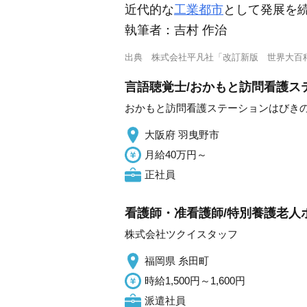
近代的な
工業都市
として発展を
執筆者：
吉村 作治
出典
株式会社平凡社「改訂新版 世界大百
言語聴覚士/おかもと訪問看護ス
おかもと訪問看護ステーションはびき
大阪府 羽曳野市
月給40万円～
正社員
看護師・准看護師/特別養護老人
株式会社ツクイスタッフ
福岡県 糸田町
時給1,500円～1,600円
派遣社員