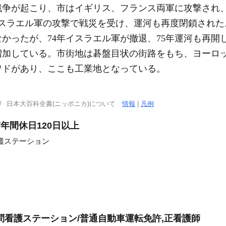
戦争が起こり、市はイギリス、フランス両軍に攻撃され
イスラエル軍の攻撃で戦災を受け、運河も再度閉鎖され
かったが、74年イスラエル軍が撤退、75年運河も再開
増加している。市街地は碁盤目状の街路をもち、ヨーロ
ワドがあり、ここも工業地となっている。
日本大百科全書(ニッポニカ)について
情報
|
凡例
/年間休日120日以上
護ステーション
問看護ステーション/普通自動車運転免許,正看護師