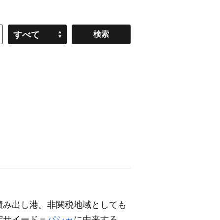
すべて
積み出し港。非関税地域としても
守サイード＝
パシャ
に由来する。