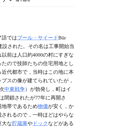
ア語では
ブール・サイード
Būr
い建設された。その名は工事開始当
以前は人口約4000の村にすぎな
なったので技師たちの住宅用地とし
る近代都市で，当時はこの地に本
ップスの像が建てられていたが，
次
中東戦争
）が勃発し，町はイ
は閉鎖されたが77年に再開さ
税地帯であるため
物価
が安く，か
税されるので，一時ほどはやらな
巨大な
貯蔵庫
や
ドック
などがある