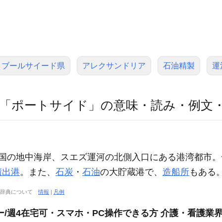
ブールサイード県
アレクサンドリア
石油精製
運
「ポートサイド」の意味・読み・例文
ト‐アラブ共和国の地中海岸、スエズ運河の北側入口にある港湾
積出港
。また、
石炭
・
石油
の大貯蔵港で、
造船所
もある
大辞典について
情報
|
凡例
/週4在宅可・スマホ・PC操作できる方 介護・看護業界