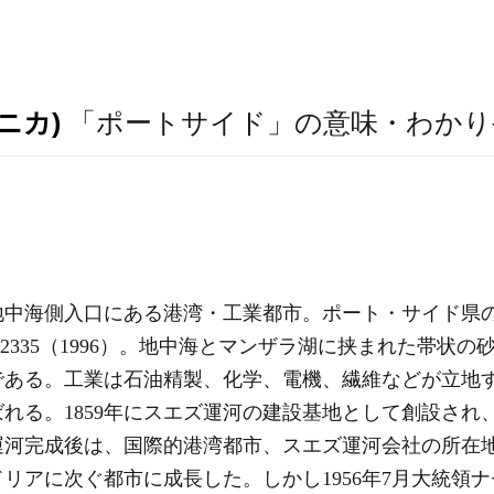
ニカ)
「ポートサイド」の意味・わかり
地中海側入口にある港湾・工業都市。ポート・サイド県
47万2335（1996）。地中海とマンザラ湖に挟まれた帯
である。工業は石油精製、化学、電機、繊維などが立地
れる。1859年にスエズ運河の建設基地として創設され
運河完成後は、国際的港湾都市、スエズ運河会社の所在
リアに次ぐ都市に成長した。しかし1956年7月大統領