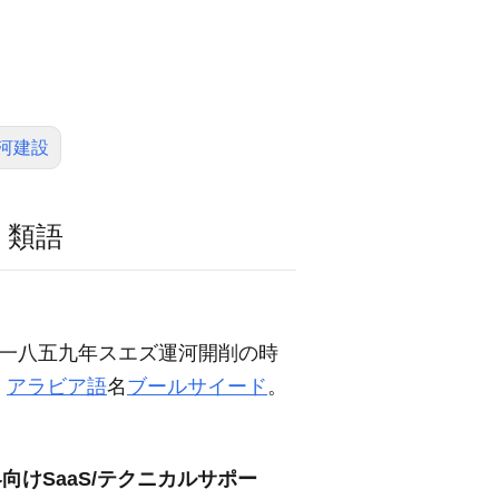
河建設
・類語
都市。一八五九年スエズ運河開削の時
。
アラビア語
名
ブールサイード
。
向けSaaS/テクニカルサポー