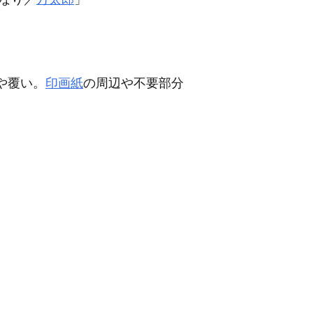
や覆い。
印画紙
の周辺や不要部分