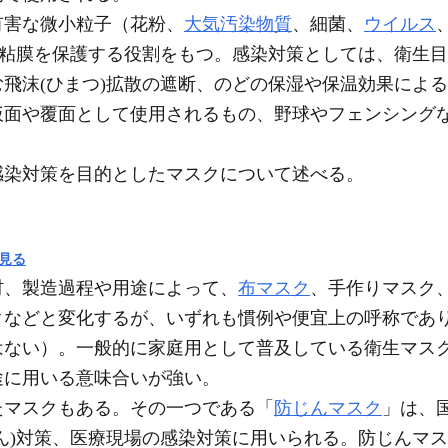
害な微小粒子（花粉、
大気汚染物質
、細菌、
ウイルス
や粘膜を保護する役割をもつ。感染対策としては、衛生
飛沫(ひまつ)拡散の遮断、のどの保湿や保温効果によ
仮面や覆面として使用されるもの、野球やフェンシング
染対策を目的としたマスクについて述べる。
見る
材、製造過程や用途によって、
布マスク
、手作りマスク
クなどと変化するが、いずれも慣例や便宜上の呼称であ
はない）。一般的に家庭用として普及している衛生マス
途に用いる意味合いが強い。
マスクもある。その一つである「
防じんマスク
」は、
ん)対策、医療現場の感染対策に用いられる。防じんマ