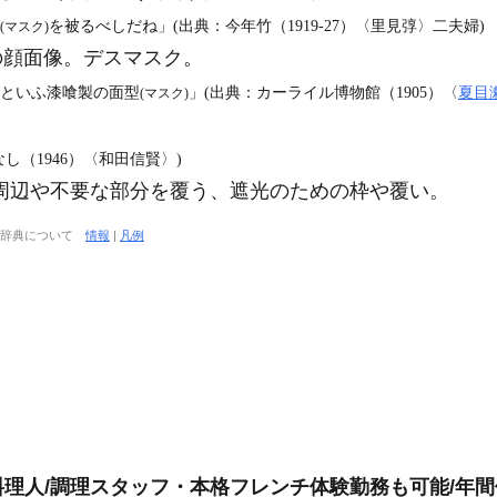
を被るべしだね」(出典：今年竹（1919‐27）〈里見弴〉二夫婦)
(マスク)
の顔面像。デスマスク。
たといふ漆喰製の面型
」(出典：カーライル博物館（1905）〈
夏目
(マスク)
し（1946）〈和田信賢〉)
周辺や不要な部分を覆う、遮光のための枠や覆い。
大辞典について
情報
|
凡例
理人/調理スタッフ・本格フレンチ体験勤務も可能/年間休