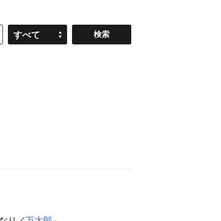
すべて
なり／
万太郎
」