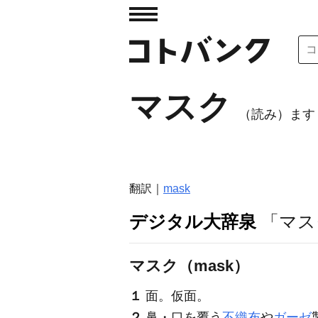
マスク
（読み）ます
翻訳｜
mask
デジタル大辞泉
「マス
マスク（mask）
１
面。仮面。
２
鼻・口を覆う
不織布
や
ガーゼ