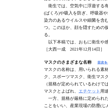
衛生では、空気中に浮遊する有
(ばくろ)や吸入を防ぎ、呼吸器
染力のあるウイルスや細菌を含む
つ。このほか、顔を隠すための
る。
以下本稿では、おもに衛生や感
［大西一成 2021年12月14日］
マスクのさまざまな名称
目次を
マスクの名称は、用いられる素
ク、スポーツマスク、衛生マス
（規格が定められているわけで
マスクとよばれ、
エチケット
用
一方、規格が厳格に定められた
ことをいい、産業現場の防塵(じ