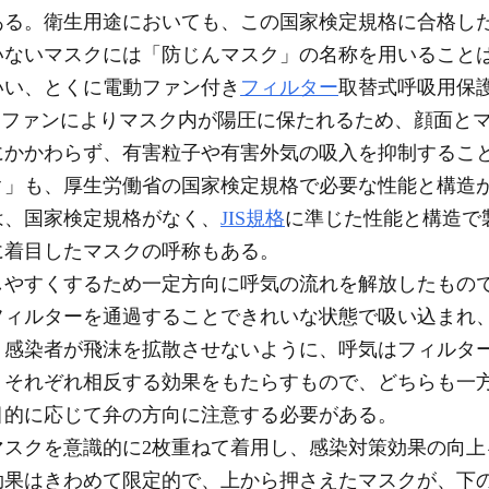
ある。衛生用途においても、この国家検定規格に合格し
いないマスクには「防じんマスク」の名称を用いること
い、とくに電動ファン付き
フィルター
取替式呼吸用保
or）という。電動ファンによりマスク内が陽圧に保たれるため、顔
にかかわらず、有害粒子や有害外気の吸入を抑制するこ
ク」も、厚生労働省の国家検定規格で必要な性能と構造
は、国家検定規格がなく、
JIS規格
に準じた性能と構造で
着目したマスクの呼称もある。
やすくするため一定方向に呼気の流れを解放したもの
フィルターを通過することできれいな状態で吸い込まれ
、感染者が飛沫を拡散させないように、呼気はフィルタ
、それぞれ相反する効果をもたらすもので、どちらも一
目的に応じて弁の方向に注意する必要がある。
スクを意識的に2枚重ねて着用し、感染対策効果の向上
効果はきわめて限定的で、上から押さえたマスクが、下