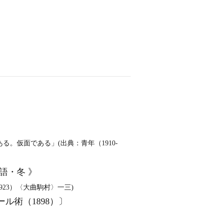
ある。仮面である」(出典：青年（1910‐
語・冬 》
23）〈大曲駒村〉一三)
術（1898）〕