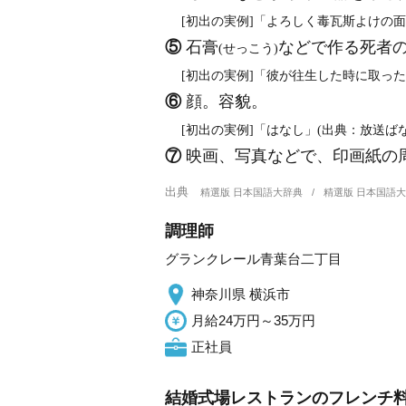
[初出の実例]「よろしく毒瓦斯よけの面
⑤
石膏
などで作る死者
(せっこう)
[初出の実例]「彼が往生した時に取っ
⑥
顔。容貌。
[初出の実例]「はなし」(出典：放送ばな
⑦
映画、写真などで、印画紙の
出典
精選版 日本国語大辞典
精選版 日本国語
調理師
グランクレール青葉台二丁目
神奈川県 横浜市
月給24万円～35万円
正社員
結婚式場レストランのフレンチ料