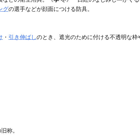
ング
の選手などが顔面につける防具。
」
け
・
引き伸ばし
のとき、遮光のために付ける不透明な枠
の旧称。