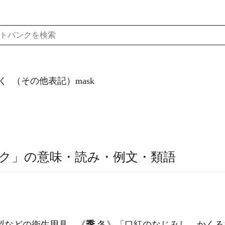
く
（その他表記）mask
ク」の意味・読み・例文・類語
製などの衛生用具。
《
季
冬》
「口紅のなじみし―かくる