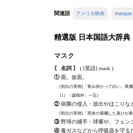
関連語
アメリカ映画
masque
精選版 日本国語大辞典
マスク
〘 名詞 〙
( [英語] mask )
①
面。仮面。
[初出の実例]「青み掛かって白い、希臘
11）〈森鴎外〉一五)
②
病菌の侵入・放出やほこりなど
[初出の実例]「死体の腐爛した臭ひが鼻
③
野球の捕手・球審や、フェンシ
④
毒ガスなどから呼吸器を守る