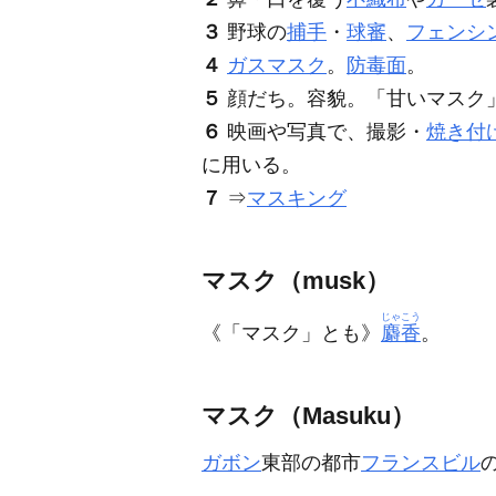
３
野球の
捕手
・
球審
、
フェンシ
４
ガスマスク
。
防毒面
。
５
顔だち。容貌。「甘い
マスク
６
映画や写真で、撮影・
焼き付
に用いる。
７
⇒
マスキング
マスク（musk）
じゃこう
《「マスク」とも》
麝香
。
マスク（Masuku）
ガボン
東部の都市
フランスビル