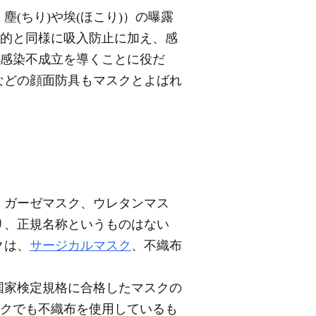
、塵(ちり)や埃(ほこり)）の曝露
目的と同様に吸入防止に加え、感
る感染不成立を導くことに役だ
などの顔面防具もマスクとよばれ
、ガーゼマスク、ウレタンマス
り、正規名称というものはない
クは、
サージカルマスク
、不織布
国家検定規格に合格したマスクの
スクでも不織布を使用しているも