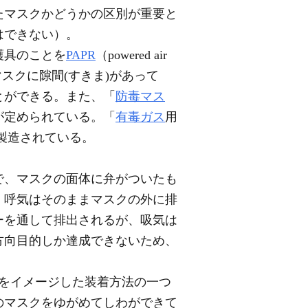
たマスクかどうかの区別が重要と
はできない）。
護具のことを
PAPR
（powered air
面とマスクに隙間(すきま)があって
とができる。また、「
防毒マス
が定められている。「
有毒ガス
用
製造されている。
で、マスクの面体に弁がついたも
、呼気はそのままマスクの外に排
ーを通して排出されるが、吸気は
方向目的しか達成できないため、
をイメージした装着方法の一つ
のマスクをゆがめてしわができて