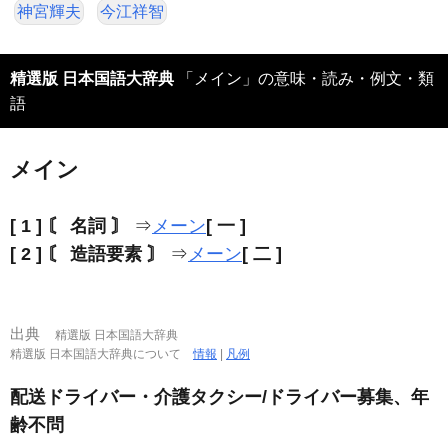
神宮輝夫
今江祥智
精選版 日本国語大辞典
「メイン」の意味・読み・例文・類
語
メイン
[ 1 ]
〘 名詞 〙
⇒
メーン
[ 一 ]
[ 2 ]
〘 造語要素 〙
⇒
メーン
[ 二 ]
出典
精選版 日本国語大辞典
精選版 日本国語大辞典について
情報
|
凡例
配送ドライバー・介護タクシー/ドライバー募集、年
齢不問