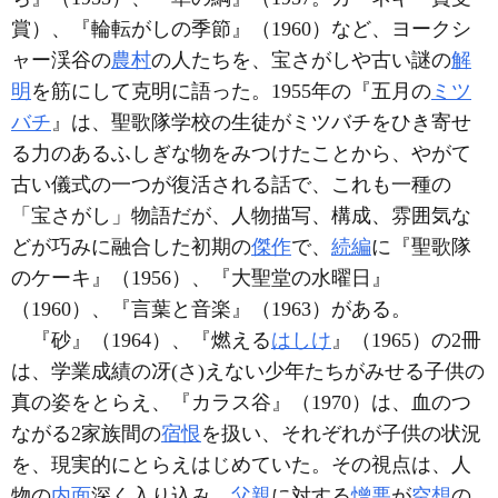
賞）、『輪転がしの季節』（1960）など、ヨークシ
ャー渓谷の
農村
の人たちを、宝さがしや古い謎の
解
明
を筋にして克明に語った。1955年の『五月の
ミツ
バチ
』は、聖歌隊学校の生徒がミツバチをひき寄せ
る力のあるふしぎな物をみつけたことから、やがて
古い儀式の一つが復活される話で、これも一種の
「宝さがし」物語だが、人物描写、構成、雰囲気な
どが巧みに融合した初期の
傑作
で、
続編
に『聖歌隊
のケーキ』（1956）、『大聖堂の水曜日』
（1960）、『言葉と音楽』（1963）がある。
『砂』（1964）、『燃える
はしけ
』（1965）の2冊
は、学業成績の冴(さ)えない少年たちがみせる子供の
真の姿をとらえ、『カラス谷』（1970）は、血のつ
ながる2家族間の
宿恨
を扱い、それぞれが子供の状況
を、現実的にとらえはじめていた。その視点は、人
物の
内面
深く入り込み、
父親
に対する
憎悪
が
空想
の