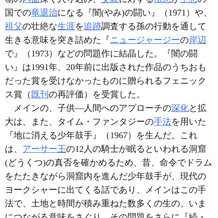
国での
竜退治
になる『闇(やみ)の闘い』（1971）や、
祖父
の壮絶な
生涯
を
追跡
調査する孫の行動を通して
生きる意味を突き詰めた『
ニュージャージー
の
岸辺
で』（1973）などの問題作に結晶した。『闇の闘
い』は1991年、20年前に出版された作品のうちおも
だった賞を受けなかったものに贈られるフェニック
ス賞（
既刊
の再評価）を受賞した。
メインの、子供―人間へのアプローチの
深化
と拡
大は、また、タイム・ファンタジーの
手法
を用いた
『地に消える少年鼓手』（1967）を生んだ。これ
は、
アーサー王
の12人の騎士が眠るといわれる洞窟
(どうくつ)の真否を確かめるため、昔、命令でドラム
をたたきながら洞窟内を進んだ少年鼓手が、現代の
ヨークシャーに出てくる話であり、メインはこの手
法で、土地と時間が積み重ねた数多くの生の、いま
につながる意味をさぐり、その問題をさらに『続・