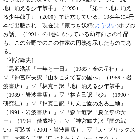
地に消える少年鼓手』（1995）、『第三・地に消え
る少年鼓手』（2000）で追求している。1984年に4冊
本で出版され、現在は『家つき妖精(
ようせい
)ホブの
お話』（1991）の1巻になっている幼年向きの作品
も、この分野でのこの作家の円熟を示したものであ
る。
［神宮輝夫］
『黒沢浩訳『一年と一日』（1985・金の星社）』
▽
『神宮輝夫訳『山をこえて昔の国へ』（1989・岩
波書店）』
▽
『林克己訳『地に消える少年鼓手』
（1989・岩波書店）』
▽
『林克己訳『砂』（1990・
研究社）』
▽
『林克己訳『りんご園のある土地』
（1991・岩波書店）』
▽
『森丘道訳『夏至祭の女
王』（1994・偕成社）』
▽
『神宮輝夫訳『闇の戦
い』新装版（2001・岩波書店）』
▽
『R・ブリックス
画、大高久子訳『口ぶえをふくルーファクス』