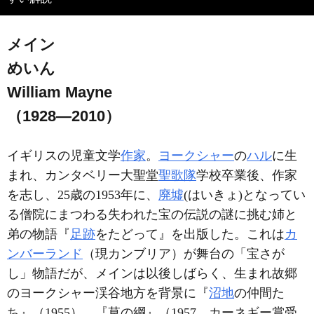
メイン
めいん
William Mayne
（1928―2010）
イギリスの児童文学
作家
。
ヨークシャー
の
ハル
に生
まれ、カンタベリー大聖堂
聖歌隊
学校卒業後、作家
を志し、25歳の1953年に、
廃墟
(はいきょ)となってい
る僧院にまつわる失われた宝の伝説の謎に挑む姉と
弟の物語『
足跡
をたどって』を出版した。これは
カ
ンバーランド
（現カンブリア）が舞台の「宝さが
し」物語だが、メインは以後しばらく、生まれ故郷
のヨークシャー渓谷地方を背景に『
沼地
の仲間た
ち』（1955）、『草の綱』（1957。カーネギー賞受