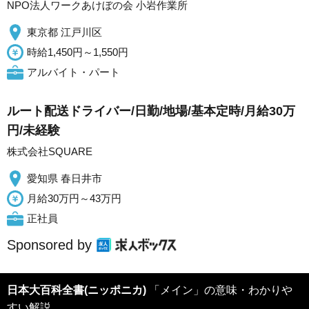
NPO法人ワークあけぼの会 小岩作業所
東京都 江戸川区
時給1,450円～1,550円
アルバイト・パート
ルート配送ドライバー/日勤/地場/基本定時/月給30万
円/未経験
株式会社SQUARE
愛知県 春日井市
月給30万円～43万円
正社員
Sponsored by
日本大百科全書(ニッポニカ)
「メイン」の意味・わかりや
すい解説