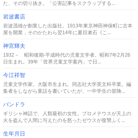
た、その切り抜き。「公害記事をスクラップする...
岩波書店
岩波茂雄が創業した出版社。1913年東京神田神保町に古本
屋を開業，そのかたわら翌14年に夏目漱石《こ...
神宮輝夫
1932－ 昭和後期-平成時代の児童文学者。昭和7年2月26
日生まれ。39年「世界児童文学案内」で日...
今江祥智
児童文学作家。大阪市生まれ。同志社大学英文科卒業。編
集者をしながら童話を書いていたが、一中学生の冒険...
パンドラ
ギリシャ神話で、人類最初の女性。プロメテウスが天上の
火を盗んで人間に与えたのを怒ったゼウスが復讐ふく...
生年月日