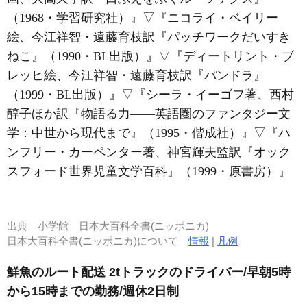
（1968・学習研究社）』
▽
『ニコライ・ベイリー
絵、今江祥智・遠藤育枝訳『パッチワークだいすき
ねこ』（1990・BL出版）』
▽
『ディートリント・ブ
レッヒ絵、今江祥智・遠藤育枝訳『パンドラ』
（1999・BL出版）』
▽
『シーラ・イーゴフ著、西村
醇子ほか訳『物語る力――英語圏のファンタジー文
学：中世から現代まで』（1995・偕成社）』
▽
『ハ
ンフリー・カーペンター著、神宮輝夫監訳『オック
スフォード世界児童文学百科』（1999・原書房）』
出典
小学館 日本大百科全書(ニッポニカ)
日本大百科全書(ニッポニカ)について
情報
|
凡例
鮮魚のルート配送 2tトラックのドライバー/早朝5時
から15時までの勤務/週休2日制