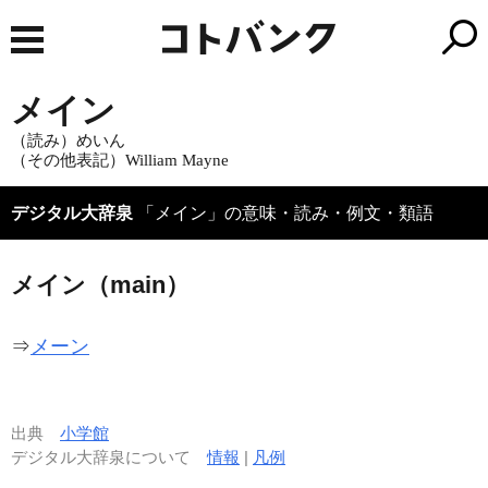
メイン
（読み）めいん
（その他表記）William Mayne
デジタル大辞泉
「メイン」の意味・読み・例文・類語
メイン（main）
⇒
メーン
出典
小学館
デジタル大辞泉について
情報
|
凡例