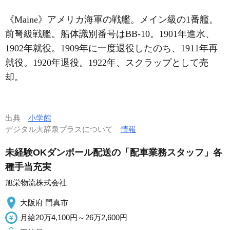
《Maine》アメリカ海軍の戦艦。メイン級の1番艦。
前弩級戦艦。船体識別番号はBB-10。1901年進水、
1902年就役。1909年に一度退役したのち、1911年再
就役。1920年退役。1922年、スクラップとして売
却。
出典
小学館
デジタル大辞泉プラスについて
情報
未経験OKダンボール配送の「配車業務スタッフ」各
種手当充実
旭栄物流株式会社
大阪府 門真市
月給20万4,100円～26万2,600円