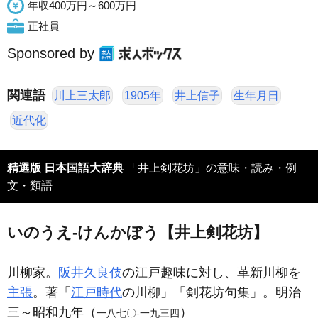
年収400万円～600万円
正社員
Sponsored by
関連語
川上三太郎
1905年
井上信子
生年月日
近代化
精選版 日本国語大辞典
「井上剣花坊」の意味・読み・例
文・類語
いのうえ‐けんかぼう【井上剣花坊】
川柳家。
阪井久良伎
の江戸趣味に対し、革新川柳を
主張
。著「
江戸時代
の川柳」「剣花坊句集」。明治
三～昭和九年（
）
一八七〇‐一九三四