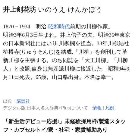
井上剣花坊
いのうえ-けんかぼう
1870－1934
明治-
昭和時代
前期の川柳作家。
明治3年6月3日生まれ。井上信子の夫。明治36年東京
の日本新聞社にはいり,川柳欄を担当。38年川柳結社
柳樽寺(りゅうそんじ)を結成,「川柳」を創刊して革
新川柳を主張する。のち同誌を「大正川柳」「川柳
人」と改題,自身は無産派川柳に接近した。昭和9年9
月11日死去。65歳。山口県出身。本名は幸一。
出典
講談社
デジタル版 日本人名大辞典+Plusについて
情報
|
凡例
「新生活デビュー応援!」未経験採用枠/製造スタッ
フ・カプセルトイ/寮・社宅・家賃補助あり