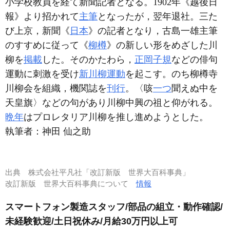
小学校教員を経て新聞記者となる。1902年《越後日
報》より招かれて
主筆
となったが，翌年退社。三た
び上京，新聞《
日本
》の記者となり，古島一雄主筆
のすすめに従って《
柳樽
》の新しい形をめざした川
柳を
掲載
した。そのかたわら，
正岡子規
などの俳句
運動に刺激を受け
新川柳運動
を起こす。のち柳樽寺
川柳会を組織，機関誌を
刊行
。〈咳
一つ
聞えぬ中を
天皇旗〉などの句があり川柳中興の祖と仰がれる。
晩年
はプロレタリア川柳を推し進めようとした。
執筆者：
神田 仙之助
出典
株式会社平凡社「改訂新版 世界大百科事典」
改訂新版 世界大百科事典について
情報
スマートフォン製造スタッフ/部品の組立・動作確認/
未経験歓迎/土日祝休み/月給30万円以上可