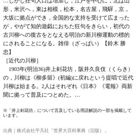
…しかし狂句人口は増加し，江戸を中心に，北は山
形，米沢へ，東は相模，松本，名古屋，飛驒，京，
大坂に拠点ができ，全国的な支持を受けて広まった
が，やがて知的遊戯におちた狂句をきらい，初代の
古川柳への復古をとなえる明治の新川柳運動の標的
にされることになる。
雑俳（ざっぱい）
【鈴木 勝
忠】
［近代の川柳］
1903年(明治36)
井上剣花坊
，
阪井久良伎
（くらき）
の，川柳は《柳多留》(初編)に戻れという提唱で近代
川柳は始まる。2人はそれぞれ《日本》《電報》両新
聞に拠って普及につとめた。…
※「井上剣花坊」について言及している用語解説の一部を掲載して
います。
出典｜
株式会社平凡社「世界大百科事典（旧版）」