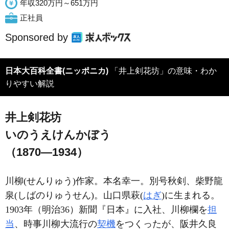
年収320万円～651万円
正社員
Sponsored by
日本大百科全書(ニッポニカ)
「井上剣花坊」の意味・わか
りやすい解説
井上剣花坊
いのうえけんかぼう
（1870―1934）
川柳(せんりゅう)作家。本名幸一。別号秋剣、柴野龍
泉(しばのりゅうせん)。山口県萩(
はぎ
)に生まれる。
1903年（明治36）新聞『日本』に入社、川柳欄を
担
当
、時事川柳大流行の
契機
をつくったが、阪井久良