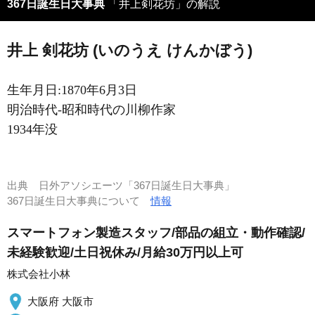
367日誕生日大事典
「井上剣花坊」の解説
井上 剣花坊 (いのうえ けんかぼう)
生年月日:1870年6月3日
明治時代-昭和時代の川柳作家
1934年没
出典
日外アソシエーツ「367日誕生日大事典」
367日誕生日大事典について
情報
スマートフォン製造スタッフ/部品の組立・動作確認/
未経験歓迎/土日祝休み/月給30万円以上可
株式会社小林
大阪府 大阪市