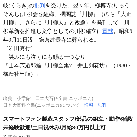
岐(くらき)の
批判
を受けた。翌々年、柳樽寺(りゅう
そんじ)川柳会を組織、機関誌『川柳』（のち『大正
川柳』、さらに『川柳人』と改題）を発刊して、川
柳革新を推進し文学としての川柳確立に
貢献
。昭和9
年9月11日没。鎌倉建長寺に葬られる。
［岩田秀行］
笑ふにも泣くにも顔は一つなり
『山本宍道郎編『川柳全集7 井上剣花坊』（1980・
構造社出版）』
出典
小学館 日本大百科全書(ニッポニカ)
日本大百科全書(ニッポニカ)について
情報
|
凡例
スマートフォン製造スタッフ/部品の組立・動作確認/
未経験歓迎/土日祝休み/月給30万円以上可
株式会社小林