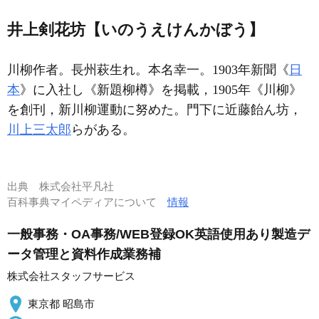
井上剣花坊【いのうえけんかぼう】
川柳作者。長州萩生れ。本名幸一。1903年新聞《
日
本
》に入社し《新題柳樽》を掲載，1905年《川柳》
を創刊，新川柳運動に努めた。門下に近藤飴ん坊，
川上三太郎
らがある。
出典
株式会社平凡社
百科事典マイペディアについて
情報
一般事務・OA事務/WEB登録OK英語使用あり製造デ
ータ管理と資料作成業務補
株式会社スタッフサービス
東京都 昭島市