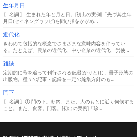
生年月日
〘 名詞 〙 生まれた年と月と日。[初出の実例]「先づ其生年
月日(セイネングヮッピ)を問ひ指をかがめ...
近代化
きわめて包括的な概念でさまざまな意味内容を伴ってい
る。たとえば、農業の近代化、中小企業の近代化、労使...
雑誌
定期的に号を追って刊行される仮綴(かりと)じ、冊子形態の
出版物。種々の記事・記録を一定の編集方針のも...
門下
〘 名詞 〙① 門の下。邸内。また、人のもとに近く伺候する
こと。また、食客。門客。[初出の実例]「珍...