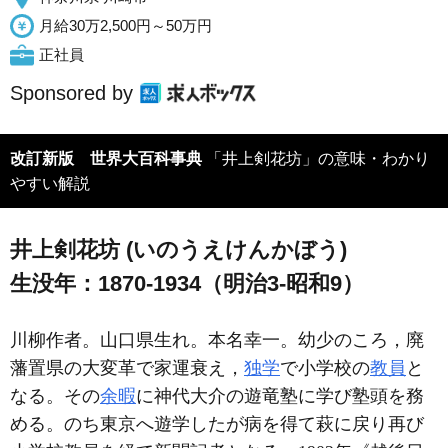
月給30万2,500円～50万円
正社員
Sponsored by
改訂新版 世界大百科事典
「井上剣花坊」の意味・わかり
やすい解説
井上剣花坊 (いのうえけんかぼう)
生没年：1870-1934（明治3-昭和9）
川柳作者。山口県生れ。本名幸一。幼少のころ，廃
藩置県の大変革で家運衰え，
独学
で小学校の
教員
と
なる。その
余暇
に神代大介の遊竜塾に学び塾頭を務
める。のち東京へ遊学したが病を得て萩に戻り再び