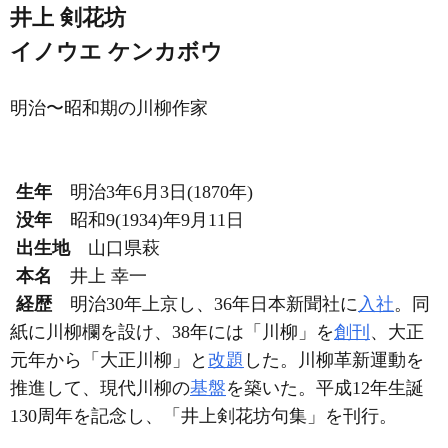
井上 剣花坊
イノウエ ケンカボウ
明治〜昭和期の川柳作家
生年
明治3年6月3日(1870年)
没年
昭和9(1934)年9月11日
出生地
山口県萩
本名
井上 幸一
経歴
明治30年上京し、36年日本新聞社に
入社
。同
紙に川柳欄を設け、38年には「川柳」を
創刊
、大正
元年から「大正川柳」と
改題
した。川柳革新運動を
推進して、現代川柳の
基盤
を築いた。平成12年生誕
130周年を記念し、「井上剣花坊句集」を刊行。