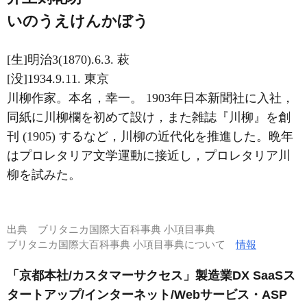
いのうえけんかぼう
[生]明治3(1870).6.3. 萩
[没]1934.9.11. 東京
川柳作家。本名，幸一。 1903年日本新聞社に入社，
同紙に川柳欄を初めて設け，また雑誌『川柳』を創
刊 (1905) するなど，川柳の近代化を推進した。晩年
はプロレタリア文学運動に接近し，プロレタリア川
柳を試みた。
出典
ブリタニカ国際大百科事典 小項目事典
ブリタニカ国際大百科事典 小項目事典について
情報
「京都本社/カスタマーサクセス」製造業DX SaaSス
タートアップ/インターネット/Webサービス・ASP