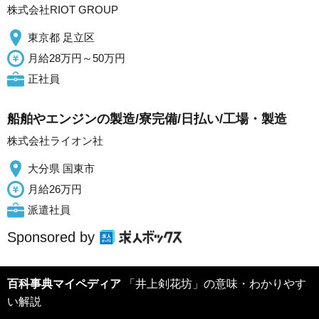
株式会社RIOT GROUP
東京都 足立区
月給28万円～50万円
正社員
船舶やエンジンの製造/寮完備/日払い/工場・製造
株式会社ライオン社
大分県 国東市
月給26万円
派遣社員
Sponsored by
百科事典マイペディア
「井上剣花坊」の意味・わかりやす
い解説