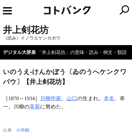
井上剣花坊
（読み）イノウエケンカボウ
デジタル大辞泉
「井上剣花坊」の意味・読み・例文・類語
いのうえ‐けんかぼう〔ゐのうへケンクワ
バウ〕【井上剣花坊】
［1870～1934］
川柳
作家
。
山口
の生まれ。
本名
、幸
一。川柳の
革新
に努めた。
出典
小学館