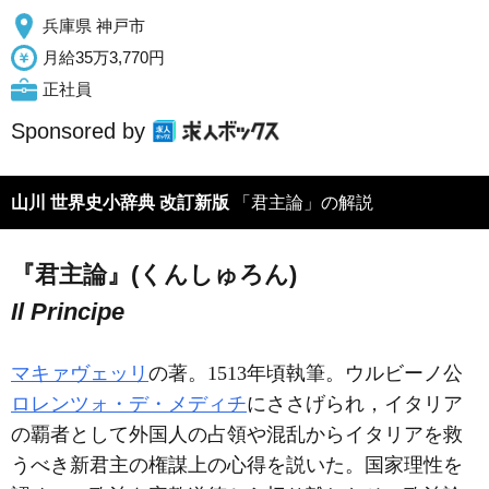
兵庫県 神戸市
月給35万3,770円
正社員
Sponsored by
山川 世界史小辞典 改訂新版
「君主論」の解説
『君主論』(くんしゅろん)
Il Principe
マキァヴェッリ
の著。1513年頃執筆。ウルビーノ公
ロレンツォ・デ・メディチ
にささげられ，イタリア
の覇者として外国人の占領や混乱からイタリアを救
うべき新君主の権謀上の心得を説いた。国家理性を