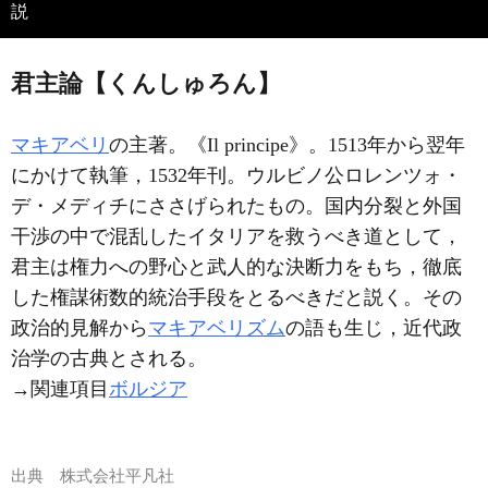
説
君主論【くんしゅろん】
マキアベリ
の主著。《Il principe》。1513年から翌年
にかけて執筆，1532年刊。ウルビノ公ロレンツォ・
デ・メディチにささげられたもの。国内分裂と外国
干渉の中で混乱したイタリアを救うべき道として，
君主は権力への野心と武人的な決断力をもち，徹底
した権謀術数的統治手段をとるべきだと説く。その
政治的見解から
マキアベリズム
の語も生じ，近代政
治学の古典とされる。
→関連項目
ボルジア
出典
株式会社平凡社