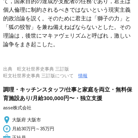
て，国家目的の達成が支配者の任務であり，君主は
個人倫理に制約されるべきではないという現実主義
的政治論を説く。そのために君主は「獅子の力」と
「狐の狡智」を兼ね備えねばならないとした。その
理論は，後世にマキァヴェリズムと呼ばれ，激しい
論争をまき起こした。
出典
旺文社世界史事典 三訂版
旺文社世界史事典 三訂版について
情報
調理・キッチンスタッフ/仕事と家庭を両立・無料保
育施設あり/月給300,000円〜・独立支援
asse株式会社
大阪府 大阪市
月給30万円～35万円
正社員