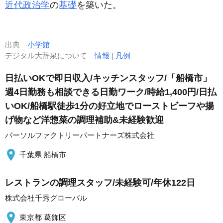
近代政治学
の
基礎
を築いた。
出典
小学館
デジタル大辞泉について
情報
|
凡例
日払いOKで即日収入/キッチンスタッフ/「船橋市」
週4日勤務も相談できる日勤ワーク/時給1,400円/日払
いOK/船橋駅徒歩1分の好立地でローストビーフや揚
げ物など洋惣菜の調理補助&未経験歓迎
パーソルファクトリーパートナーズ株式会社
千葉県 船橋市
レストランの調理スタッフ/未経験可/年休122日
株式会社千秀グローバル
東京都 葛飾区