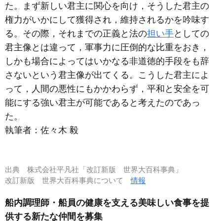
た。まず新しい君主に関心を向け，そうした君主の
権力がいかにして獲得され，維持されるかを吟味す
る。その際，それまでの正義と法の
担い手
としての
君主像とは違って，軍事力に圧倒的な比重をおき，
しかも場合によってはいかなる非道徳的手段をも辞
さないという君主像が出てくる。こうした君主によ
って，人間の悪性にもかかわらず，平和と安全を可
能にする強い君主が可能であると考えたのであっ
た。
執筆者：
佐々木 毅
出典
株式会社平凡社「改訂新版 世界大百科事典」
改訂新版 世界大百科事典について
情報
船内調理師・船員の健康を支える美味しい食事を提
供する新たな仲間を募集