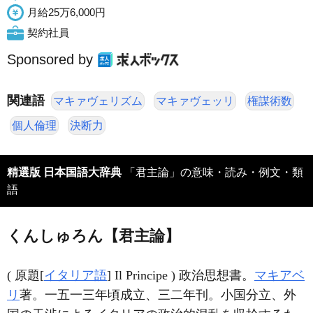
月給25万6,000円
契約社員
Sponsored by
関連語
マキァヴェリズム
マキァヴェッリ
権謀術数
個人倫理
決断力
精選版 日本国語大辞典
「君主論」の意味・読み・例文・類
語
くんしゅろん【君主論】
( 原題[
イタリア語
] Il Principe ) 政治思想書。
マキアベ
リ
著。一五一三年頃成立、三二年刊。小国分立、外