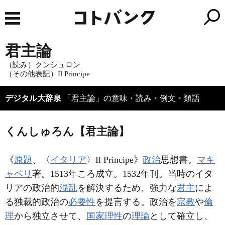
君主論
（読み）クンシュロン
（その他表記）Il Principe
デジタル大辞泉
「君主論」の意味・読み・例文・類語
くんしゅろん【君主論】
《
原題
、〈
イタリア
〉
Il Principe
》
政治
思想書。
マキ
ャベリ
著。1513年ころ成立。1532年刊。当時のイタ
リアの政治的
混乱
を解決するため、強力な
君主
によ
る独裁的政治の
必要性
を提言する。政治を
宗教
や
倫
理
から独立させて、
国家理性
の
理論
として確立し、