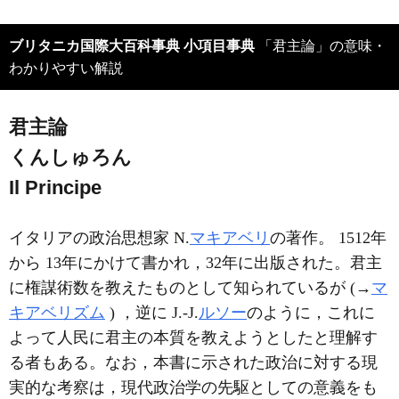
ブリタニカ国際大百科事典 小項目事典
「君主論」の意味・
わかりやすい解説
君主論
くんしゅろん
Il Principe
イタリアの政治思想家 N.
マキアベリ
の著作。 1512年
から 13年にかけて書かれ，32年に出版された。君主
に権謀術数を教えたものとして知られているが (→
マ
キアベリズム
) ，逆に J.-J.
ルソー
のように，これに
よって人民に君主の本質を教えようとしたと理解す
る者もある。なお，本書に示された政治に対する現
実的な考察は，現代政治学の先駆としての意義をも