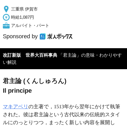
三重県 伊賀市
時給1,087円
アルバイト・パート
Sponsored by
改訂新版 世界大百科事典
「君主論」の意味・わかりやす
い解説
君主論 (くんしゅろん)
Il principe
マキアベリ
の主著で，1513年から翌年にかけて執筆
された。彼は君主論という古代以来の伝統的スタイ
ルにのっとりつつ，まったく新しい内容を展開し