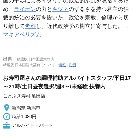
国の干渉によるイタリアの政治的混乱を収拾するた
め、
ライオン
の力と
キツネ
のずるさを持つ君主の独
裁的統治の必要を説いた。政治を宗教、倫理から切
り離して
考察
し、近代政治学の樹立に寄与した。→
マキアベリズム
出典
精選版 日本国語大辞典
精選版 日本国語大辞典について
情報
|
凡例
お寿司屋さんの調理補助アルバイトスタッフ/平日17
～21時/土日昼夜選択/週3～/未経験 扶養内
ことぶき寿司 亀田店
新潟県 新潟市
時給1,080円
アルバイト・パート