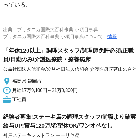
っている。
出典
ブリタニカ国際大百科事典 小項目事典
ブリタニカ国際大百科事典 小項目事典について
情報
「年休120以上」調理スタッフ/調理師免許必須/正職
員/日勤のみ/介護医療院・療養病床
公益社団法人信和会/公益社団法人信和会 介護医療院茶山のさと
福岡県 福岡市
月給17万9,100円～21万9,800円
正社員
経験者募集!ステーキ店の調理スタッフ/前職より確実
給与UP!賞与120万/希望休OK/ワンオペなし
神戸ステーキレストラン モーリヤ凛