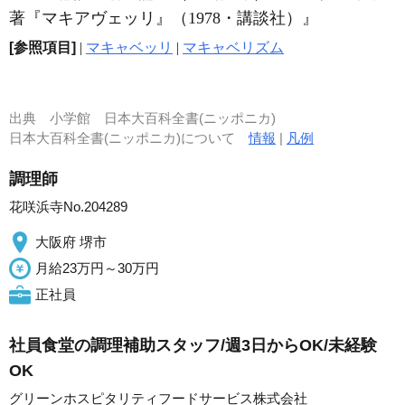
著『マキアヴェッリ』（1978・講談社）』
[参照項目]
|
マキャベッリ
|
マキャベリズム
出典
小学館 日本大百科全書(ニッポニカ)
日本大百科全書(ニッポニカ)について
情報
|
凡例
調理師
花咲浜寺No.204289
大阪府 堺市
月給23万円～30万円
正社員
社員食堂の調理補助スタッフ/週3日からOK/未経験
OK
グリーンホスピタリティフードサービス株式会社