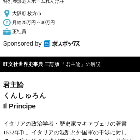
特別養護老人ホームれんげ荘
大阪府 枚方市
月給25万円～30万円
正社員
Sponsored by
旺文社世界史事典 三訂版
「君主論」の解説
君主論
くんしゅろん
Il Principe
イタリアの政治学者・歴史家マキァヴェリの著書
1532年刊。イタリアの混乱と外国軍の干渉に対し