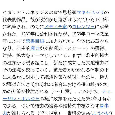
イタリア・ルネサンスの政治思想家
マキャベッリ
の
代表的作品。彼が政治から遠ざけられていた1513年
に執筆され、のちに
メディチ家
の
ロレンツォ
に献呈
された。1532年に公刊されたが、1559年ローマ教皇
庁によって
禁書目録
に加えられた。全体は26章から
なり、君主的
権力
や支配権力（スタート）の獲得、
維持、拡大をテーマとしている。まず、君主的権力
の種類から説き起こし、新たに成立した支配権力に
その焦点を絞っていく。被治者がいかなる体制の下
にあるかに対応して統治政策を検討したのち、権力
の獲得方法とそれぞれの場合における権力維持のた
めの方策が検討される（6～11章）。このうち、
チェ
ーザレ・ボルジャ
の統治政策をたたえた第7章は有名
である。ついで権力の獲得や維持の中核をなす
軍事
力
が論じられる（12～14章）。当時の傭兵(
ようへい
)