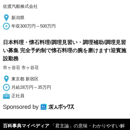
佐渡汽船株式会社
新潟県
年収300万円～500万円
日本料理・懐石料理/調理見習い・調理補助/調理見習
い募集 完全予約制で懐石料理の腕を磨けます!迎賓施
設勤務
市ヶ谷荘 市ヶ谷荘
東京都 新宿区
月給28万円～35万円
正社員
Sponsored by
百科事典マイペディア
「君主論」の意味・わかりやすい解