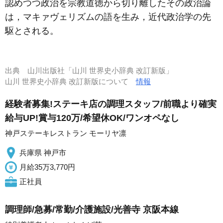
認めつつ政治を宗教道徳から切り離したその政治論
は，マキァヴェリズムの語を生み，近代政治学の先
駆とされる。
出典
山川出版社「山川 世界史小辞典 改訂新版」
山川 世界史小辞典 改訂新版について
情報
経験者募集!ステーキ店の調理スタッフ/前職より確実
給与UP!賞与120万/希望休OK/ワンオペなし
神戸ステーキレストラン モーリヤ凛
兵庫県 神戸市
月給35万3,770円
正社員
調理師/急募/常勤/介護施設/光善寺 京阪本線