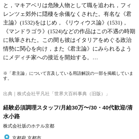
と，マキアベリは危険人物として職を追われ，フィ
レンツェ郊外に隠棲を余儀なくされた。有名な《君
主論》(1532)をはじめ，《リウィウス論》(1531)，
《マンドラゴラ》(1524)などの作品はこの不遇の時期
に執筆された。この間も彼はイタリアをめぐる政治
情勢に関心を向け，また《君主論》にみられるよう
にメディチ家への接近を開始する。…
※「君主論」について言及している用語解説の一部を掲載していま
す。
出典｜
株式会社平凡社「世界大百科事典（旧版）」
経験必須調理スタッフ/月給30万〜/30・40代歓迎/清
水小路
株式会社坂のホテル京都
京都府 京都市