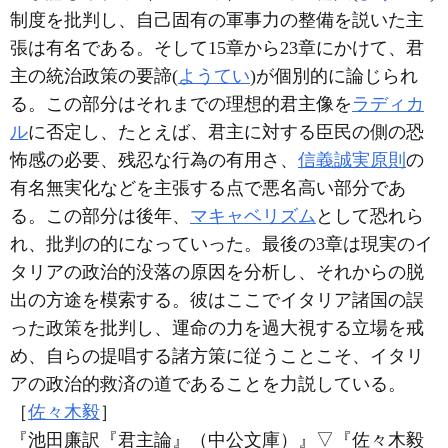
制度を批判し、自己固有の軍事力の整備を説いた主
張は有名である。そして15章から23章にかけて、君
主の統治政策の要諦(
ようてい
)が個別的に論じられ
る。この部分はそれまでの理想的君主像を
ラディカ
ル
に否定し、たとえば、君主に対する臣民の側の恐
怖感の必要、残忍な行為の有用さ、
信義誠実原則
の
有名無実化などを主張する点で悪名高い部分であ
る。この部分は後年、
マキャベリズム
として恐れら
れ、批判の的になっていった。最後の3章は現実のイ
タリアの政治的没落の原因を分析し、それからの脱
出の方途を模索する。彼はここでイタリア諸国の誤
った政策を批判し、運命の力を過大視する立場を戒
め、自らの提唱する諸方策に従うことこそ、イタリ
アの政治的救済の道であることを力説している。
［
佐々木毅
］
『池田廉訳『君主論』（中公文庫）』
▽
『佐々木毅