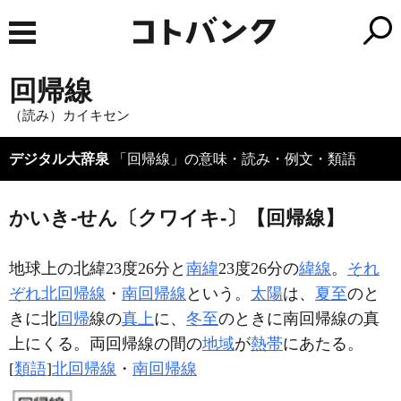
回帰線
（読み）カイキセン
デジタル大辞泉
「回帰線」の意味・読み・例文・類語
かいき‐せん〔クワイキ‐〕【回帰線】
地球上の北緯23度26分と
南緯
23度26分の
緯線
。
それ
ぞれ
北回帰線
・
南回帰線
という。
太陽
は、
夏至
のと
きに北
回帰
線の
真上
に、
冬至
のときに南回帰線の真
上にくる。両回帰線の間の
地域
が
熱帯
にあたる。
[
類語
]
北回帰線
・
南回帰線