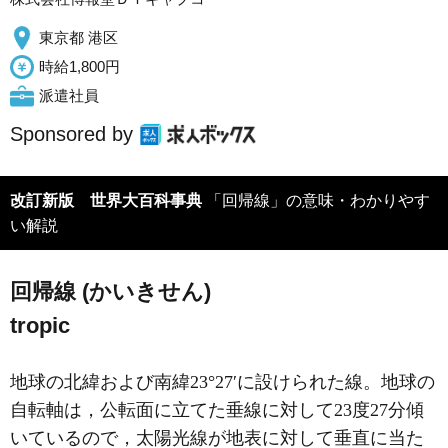
東京都 港区
時給1,800円
派遣社員
Sponsored by
改訂新版 世界大百科事典
「回帰線」の意味・わかりやす
い解説
回帰線 (かいきせん)
tropic
地球の北緯および南緯23°27′に設けられた線。地球の
自転軸は，公転面に立てた垂線に対して23度27分傾
いているので，太陽光線が地表に対して垂直に当た