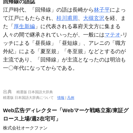
回帰線の語誌
江戸時代、「回帰線」の語は長崎から
林子平
によっ
て江戸にもたらされ、
桂川甫周
、
大槻玄沢
を経、ま
た「
厚生新編
」に代表される幕府天文方に集まる
人々の間で継承されていったが、一般には
マテオ
‐リ
ッチによる「昼長線」「昼短線」、アレニの「職方
外紀」による「夏至規」「冬至規」などとするのが
主流であり、「回帰線」が主流となったのは明治も
一〇年代になってからである。
出典
精選版 日本国語大辞典
精選版 日本国語大辞典について
情報
|
凡例
Web広告ディレクター「Webマーケ戦略立案/東証グ
ロース上場/週2在宅可」
株式会社オークファン