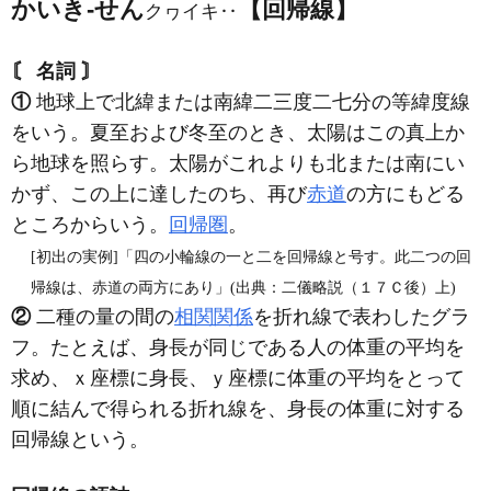
かいき‐せん
【回帰線】
クヮイキ‥
〘 名詞 〙
①
地球上で北緯または南緯二三度二七分の等緯度線
をいう。夏至および冬至のとき、太陽はこの真上か
ら地球を照らす。太陽がこれよりも北または南にい
かず、この上に達したのち、再び
赤道
の方にもどる
ところからいう。
回帰圏
。
[初出の実例]「四の小輪線の一と二を回帰線と号す。此二つの回
帰線は、赤道の両方にあり」(出典：二儀略説（１７Ｃ後）上)
②
二種の量の間の
相関関係
を折れ線で表わしたグラ
フ。たとえば、身長が同じである人の体重の平均を
求め、ｘ座標に身長、ｙ座標に体重の平均をとって
順に結んで得られる折れ線を、身長の体重に対する
回帰線という。