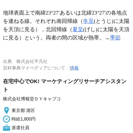
地球表面上で南緯23°27′あるいは北緯23°27′の各地点
を連ねる線。それぞれ南回帰線（
冬至
(とうじ)に太陽
を天頂に見る），北回帰線（
夏至
(げし)に太陽を天頂
に見る）という。両者の間の区域が熱帯。→
季節
出典
株式会社平凡社
百科事典マイペディアについて
情報
在宅中心でOK! マーケティングリサーチアシスタン
ト
株式会社博報堂ＤＹキャプコ
東京都 港区
時給1,800円
派遣社員