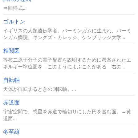
⇒回帰式...
ゴルトン
イギリスの人類遺伝学者。バーミンガムに生まれ、バーミ
ンガム病院、キングズ・カレッジ、ケンブリッジ大学...
相関図
等核二原子分子の電子配置を説明するために考案されたエ
ネルギー準位図を，このようによぶことがある．右の...
自転軸
天体が自転するときの回転軸。...
赤道面
宇宙空間で、惑星を赤道で輪切りにした円を含む面。→黄
道面...
冬至線