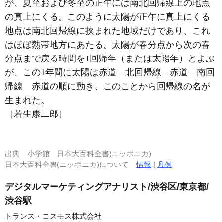
が、夏至および冬至の正午には南北回帰線上の地点
の真上にくる。このように太陽が正午に真上にくる
地点は南北回帰線に挟まれた地域だけであり、これ
はほぼ熱帯地方にあたる。太陽が春分点から次の春
分点まで戻る時間を1回帰年（または太陽年）とよぶ
が、この1年間に太陽は赤道―北回帰線―赤道―南回
帰線―赤道の順に動き、このことから回帰線の名が
生まれた。
［若生康二郎］
出典
小学館 日本大百科全書(ニッポニカ)
日本大百科全書(ニッポニカ)について
情報
|
凡例
デジタルマーケティングアナリスト/渋谷区/東京都/
渋谷駅
トランス・コスモス株式会社