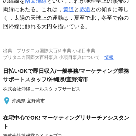
の緯線を
南回帰線
といい，これが地理学上の熱帯の
両縁にあたる。これは，
黄道
と
赤道
との傾きに等し
く，太陽の天球上の運動は，夏至で北，冬至で南の
回帰線に触れる大円を描いている。
出典
ブリタニカ国際大百科事典 小項目事典
ブリタニカ国際大百科事典 小項目事典について
情報
日払いOKで即日収入/一般事務/マーケティング業務
サポートスタッフ/沖縄県/宜野湾市
株式会社沖縄コールスタッフサービス
沖縄県 宜野湾市
在宅中心でOK! マーケティングリサーチアシスタン
ト
株式会社博報堂ＤＹキャプコ