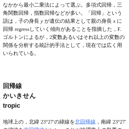
なかから最小二乗法によって選ぶ。多項式回帰，三
角関数回帰，指数回帰などが多い。「回帰」という
語は，子の身長
y
が遺伝の結果として親の身長
x
に
回帰 regressしていく傾向があることを指摘した，F.
ゴルトンによるが，2変数あるいはそれ以上の変数の
関係を分析する統計的手法として，現在では広く用
いられている。
回帰線
かいきせん
tropic
地球上の，北緯 23°27′の緯線を
北回帰線
，南緯 23°27′