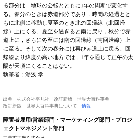
る部分は，地球の公転とともに1年の周期で変化す
る。春分のときは赤道部分であり，時間の経過とと
もに北側に移動し夏至のとき北の回帰線（北回帰
線）上にくる。夏至を過ぎると南に戻り，秋分で赤
道上に，さらに冬至には南の回帰線（南回帰線）上
に至る。そして次の春分には再び赤道上に戻る。回
帰線より緯度の高い地方では，1年を通じて正午の太
陽が天頂にくることはない。
執筆者：
湯浅 学
出典
株式会社平凡社「改訂新版 世界大百科事典」
改訂新版 世界大百科事典について
情報
障害者雇用/営業部門・マーケティング部門・プロジ
ェクトマネジメント部門
三菱重工業株式会社