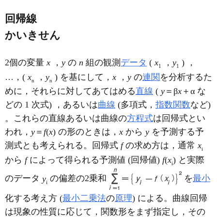
回帰線
かいきせん
2個の変量
x
，
y
の
n
組の観測
データ
(
x
，
y
) ，
1
1
…，(
x
，
y
) を基にして，
x
，
y
の
連関
を分析するた
n
n
めに，それらに対してあてはめる
直線
(
y
＝β
x
＋α な
どの 1 次式) ，あるいは
曲線
(多項式，
指数関数
など)
。これらの直線あるいは曲線の
方程式
は回帰式とい
われ，
y
＝
f
(
x
) の形のときは，
x
から
y
を予測する予
測式とも考えられる。回帰式
f
の求め方は，通常
x
i
から
f
によって得られる予測値 (回帰値)
f
(
x
) と実際
i
のデータ
y
の偏差の2乗和
を
最小
i
化する考え方 (
最小二乗法
の
原理
) による。曲線回帰
は現象の性質に応じて，関数形をまず指定し，その