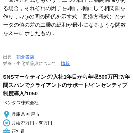
回帰方程式ともいう．二つの因子に相関関係があ
る場合，それぞれの因子を
x
軸，
y
軸にして相関図を
作り，
x
と
y
の間の関係を示す式（回帰方程式）とデ
ータの値の差の二乗の総和が最小になるような関数
を図中に示したもの．
出典
朝倉書店
栄養・生化学辞典について
情報
SNSマーケティング/入社1年目から年収500万円!?/年
間スパンでクライアントのサポート/インセンティブ
制度導入/1050
ベンタス株式会社
兵庫県 神戸市
月給27万円～60万円
正社員