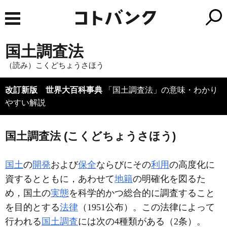
国土調査法
（読み）こくどちょうさほう
改訂新版 世界大百科事典
「国土調査法」の意味・わかり
やすい解説
国土調査法 (こくどちょうさほう)
国土
の
開発
および
保全
ならびにその
利用
の高度化に
資するとともに，あわせて
地籍
の明確化を図るた
め，国土の
実態
を科学的かつ総合的に調査すること
を目的とする
法律
（1951公布）。この法律によって
行われる
国土調査
には次の4種類がある（2条）。