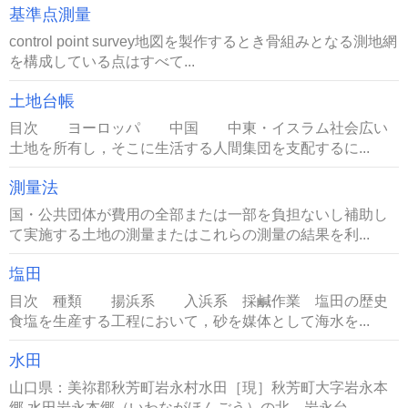
基準点測量
control point survey地図を製作するとき骨組みとなる測地網
を構成している点はすべて...
土地台帳
目次 ヨーロッパ 中国 中東・イスラム社会広い
土地を所有し，そこに生活する人間集団を支配するに...
測量法
国・公共団体が費用の全部または一部を負担ないし補助し
て実施する土地の測量またはこれらの測量の結果を利...
塩田
目次 種類 揚浜系 入浜系 採鹹作業 塩田の歴史
食塩を生産する工程において，砂を媒体として海水を...
水田
山口県：美祢郡秋芳町岩永村水田［現］秋芳町大字岩永本
郷 水田岩永本郷（いわながほんごう）の北、岩永台...