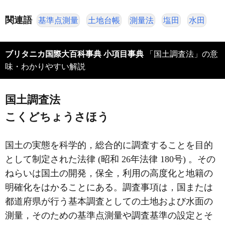
関連語
基準点測量
土地台帳
測量法
塩田
水田
ブリタニカ国際大百科事典 小項目事典
「国土調査法」の意
味・わかりやすい解説
国土調査法
こくどちょうさほう
国土の実態を科学的，総合的に調査することを目的
として制定された法律 (昭和 26年法律 180号) 。その
ねらいは国土の開発，保全，利用の高度化と地籍の
明確化をはかることにある。調査事項は，国または
都道府県が行う基本調査としての土地および水面の
測量，そのための基準点測量や調査基準の設定とそ