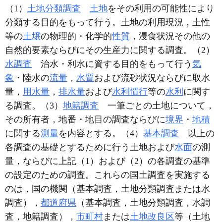
（1）
土地分類調査
土地
をその利用の可能性により
分類する目的をもって行う。土地の利用現況，土性
等の
土壌
の物理的・化学的
性質
，浸食状況その他の
自然的要素ならびにその生産力に関する調査。（2）
水調査
治水・利水に資する目的をもって行う
気
象
・陸水の
流量
，
水質
および流砂状況ならびに取水
量，
用水量
，
排水量
および
水利慣行
等の
水利
に関す
る調査。（3）
地籍調査
一筆ごとの土地について，
その所有者，地番・地目の調査ならびに
境界
・
地積
に関する
測量
を内容とする。（4）
基本調査
以上の
各調査の基礎とするために行う土地および
水面
の測
量，ならびに上記（1）および（2）の各調査の基準
の設定のための調査。これらの国土調査を実施する
のは，国の機関（基本調査，土地分類調査または水
調査），
都道府県
（基本調査，土地分類調査，水調
査，地籍調査），
市町村
または
土地改良区
等（土地