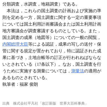
分類調査，水調査，地籍調査）である。
本法は，これらの国土調査の計画および実施の準
則を定める一方，国土調査に関する一定の重要事項
については国土利用計画審議会または国土利用計画
地方審議会が調査審議するものとしている。また，
国土調査の成果（地図等）についての一般の閲覧，
内閣総理大臣
等による認証，成果の写しの送付・保
管に関する規定が置かれており，特に認証された成
果に基づき，土地台帳等の訂正が行われねばならな
いとされている（17条以下）。なお，国土調査を行
うために実施する測量については，
測量法
の適用が
あるものとされている。
執筆者：
福家 俊朗
出典
株式会社平凡社「改訂新版 世界大百科事典」