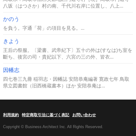
八坂（はつさか）村の南、千代川右岸に位置し、八上...
かのう
を負う。字通「荷」の項目を見る。...
きよう
王后の祭服。〔梁書、武帝紀下〕五十の外は(すなは)ち室を
斷ち、後宮の司・貴妃以下、六宮の三の外、皆衣...
因幡志
四七巻三九冊 稲羽志・因幡誌 安陪恭庵編著 寛政七年 鳥取
県立図書館（旧西橋蔵書本）ほか 安陪恭庵は...
利用規約
特定商取引法に基づく表記
お問い合わせ
Copyright © Business Architect Inc. All Rights Reserved.