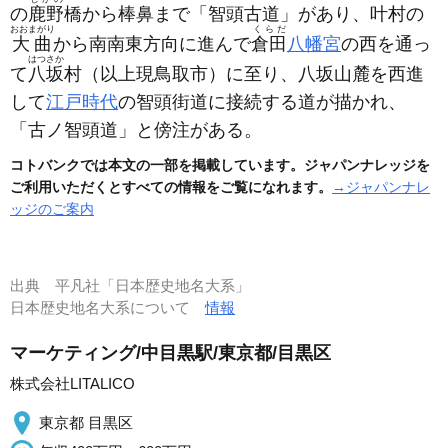
の
鹿野
橋から棒鼻まで「智頭古道」があり、叶村の
おおまがり
くらだ
大曲
から南南東方向に進んで
倉田
八幡宮
の西を通っ
はつさか
て
八坂
村
（以上現鳥取市）
に至り、八坂山麓を西進
して
江戸時代
の智頭街道に接続する道が描かれ、
「古ノ智頭道」と傍注がある。
コトバンクでは本文の一部を掲載しています。ジャパンナレッジを
ご利用いただくとすべての情報をご覧になれます。
→ジャパンナレ
ッジのご案内
出典
平凡社「日本歴史地名大系」
日本歴史地名大系について
情報
マーケティング/中目黒駅/東京都/目黒区
株式会社LITALICO
東京都 目黒区