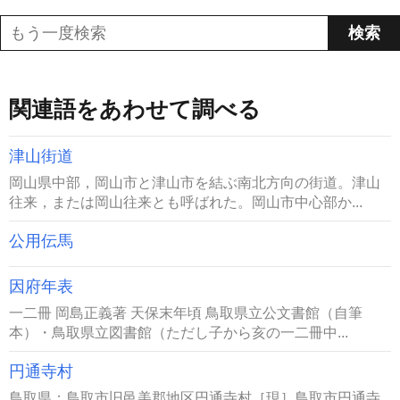
関連語をあわせて調べる
津山街道
岡山県中部，岡山市と津山市を結ぶ南北方向の街道。津山
往来，または岡山往来とも呼ばれた。岡山市中心部か...
公用伝馬
因府年表
一二冊 岡島正義著 天保末年頃 鳥取県立公文書館（自筆
本）・鳥取県立図書館（ただし子から亥の一二冊中...
円通寺村
鳥取県：鳥取市旧邑美郡地区円通寺村［現］鳥取市円通寺