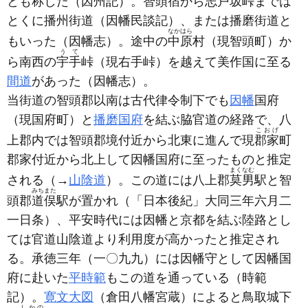
とも称した
（因州記）
。智頭宿から志戸坂峠までは
とくに播州街道
（因幡民談記）
、または播磨街道と
なかはら
もいった
（因幡志）
。途中の
中原
村
（現智頭町）
か
うて
ら南西の
宇手
峠
（現右手峠）
を越えて美作国に至る
間道
があった
（因幡志）
。
当街道の智頭郡以南は古代律令制下でも
因幡
国府
（現国府町）
と
播磨国府
を結ぶ脇官道の経路で、八
こおげ
上郡内では智頭郡境付近から北東に進んで現
郡家
町
郡家付近から北上して因幡国府に至ったものと推定
まくなむ
される
（→
山陰道
）
。この道には八上郡
莫男
駅と智
みちまた
頭郡
道俣
駅が置かれ
（「日本後紀」大同三年六月二
一日条）
、平安時代には因幡と京都を結ぶ陸路とし
ては官道山陰道より利用度が高かったと推定され
る。承徳三年
（一〇九九）
には因幡守として因幡国
府に赴いた
平時範
もこの道を通っている
（時範
記）
。
寛文大図
（倉田八幡宮蔵）
によると鳥取城下
しかの