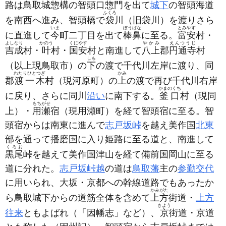
路は鳥取城惣構の智頭口惣門を出て
城下
の智頭海道
ふくろ
を南西へ進み、智頭橋で
袋
川
（旧袋川）
を渡りさら
いま
ぼうばな
とみやす
に直進して
今
町二丁目を出て
棒鼻
に至る。
富安
村・
よしなり
かのう
くにやす
やかみ
えんつうじ
吉成
村・
叶
村・
国安
村と南進して
八上
郡
円通寺
村
しも
（以上現鳥取市）
の
下
の渡で千代川左岸に渡り、同
わたりひとつぎ
かみ
郡
渡一木
村
（現河原町）
の
上
の渡で再び千代川右岸
かまのくち
に戻り、さらに同川
沿い
に南下する。
釜口
村
（現同
もちがせ
上）
・
用瀬
宿
（現用瀬町）
を経て智頭宿に至る。智
頭宿からは南東に進んで
志戸坂峠
を越え美作国
北東
部を通って播磨国に入り姫路に至る道と、南進して
くろお
黒尾
峠を越えて美作国津山を経て備前国岡山に至る
道に分れた。
志戸坂峠越
の道は
鳥取藩
主の
参勤交代
に用いられ、大坂・京都への幹線道路でもあったか
かみがた
ら鳥取城下からの道筋全体を含めて
上方
街道・
上方
きよう
往来
ともよばれ
（「因幡志」など）
、
京
街道・京道