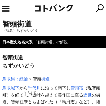
智頭街道
（読み）ちずかいどう
日本歴史地名大系
「智頭街道」の解説
智頭街道
ちずかいどう
鳥取県：総論
智頭
街道
鳥取城下
から
千代川
に沿って南下し
智頭宿
（現智頭
しどざか
町）
を経て
志戸坂
峠を越えて美作国に至る
近世
の街
道。智頭往来ともよばれた
（「鳥府志」など）
。経