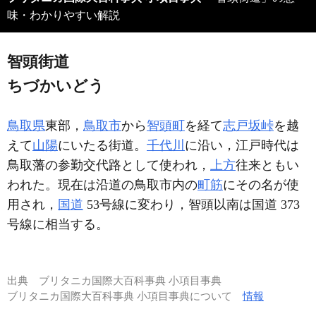
味・わかりやすい解説
智頭街道
ちづかいどう
鳥取県
東部，
鳥取市
から
智頭町
を経て
志戸坂峠
を越
えて
山陽
にいたる街道。
千代川
に沿い，江戸時代は
鳥取藩の参勤交代路として使われ，
上方
往来ともい
われた。現在は沿道の鳥取市内の
町筋
にその名が使
用され，
国道
53号線に変わり，智頭以南は国道 373
号線に相当する。
出典
ブリタニカ国際大百科事典 小項目事典
ブリタニカ国際大百科事典 小項目事典について
情報