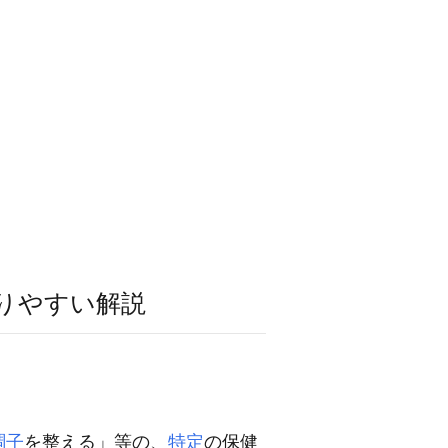
りやすい解説
調子
を整える」等の、
特定
の保健