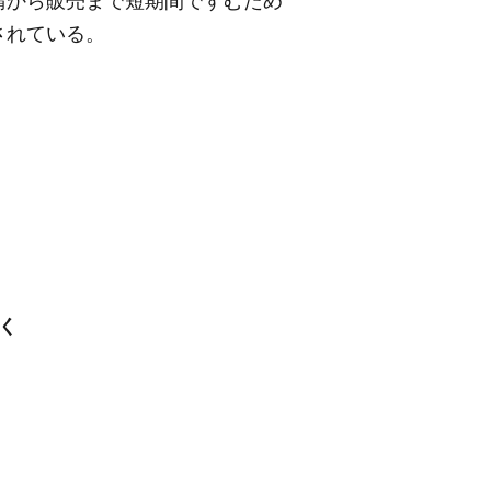
請から販売まで短期間ですむため
されている。
働く