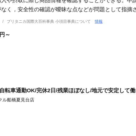
購入や摂取に際し商品情報を確認することができる。申
がなく，安全性の確認が曖昧な点などが問題として指摘
ブリタニカ国際大百科事典 小項目事典について
情報
万円～
/自転車通勤OK/完休2日/残業ほぼなし/地元で安定して
クル船橋夏見台店