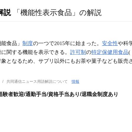
解説
「機能性表示食品」の解説
機能食品」
制度
の一つで2015年に始まった。
安全性
や科
康に関する機能を表示できる。
許可制
の
特定保健用食品
対象となるため、サプリ以外にもお茶や菓子なども販売
共同通信ニュース用語解説について
情報
経験者歓迎/通勤手当/資格手当あり/退職金制度あり