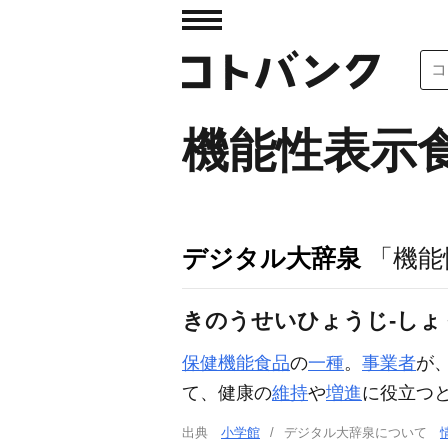
機能性表示
デジタル大辞泉
「機能
きのうせいひょうじ‐しょ
保健機能食品
の
一種
。
事業者
が
て、健康の
維持
や
増進
に役立つ
出典
小学館
デジタル大辞泉について