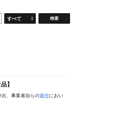
すべて
食品】
け出、事業者自らの
責任
におい