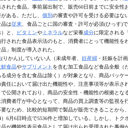
された食品。事前届出制で、販売60日前までに安全性
要がある。ただし、
個別
の審査や許可を受ける必要はな
食品は
従来
、食品ごとに国の審査・許可が必須(ひっす)
ホ）と、
ビタミン
や
ミネラル
など栄養
成分
に限定される
1日に施行された食品表示法のもと、消費者にとって機能性
食品」制度が導入された。
患
(りかん)していない人（未成年者、
妊産婦
・妊娠を計画
生鮮食品
や
サプリメント
を含む加工食品など食品全般（
ある成分を含む食品は除く）が対象となり、商品パッケ
の責任において届け出た機能性や、注意事項等が表示さ
トで公開されており、商品の安全性・機能性の根拠とな
は消費者庁が中心となって、商品の買上調査等の監視を
要なため、比較的短期間で製品が販売できることから
令和4）6月6日時点で5536件と増加している。しかし、
食品が機能性表示食品として届け出られ受理された事例