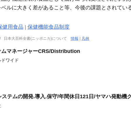
レベルに大きく差があること等、今後の課題とされてい
保健用食品
|
保健機能食品制度
日本大百科全書(ニッポニカ)について
情報
|
凡例
ージャーCRS/Distribution
ルドワイド
ステムの開発.導入.保守/年間休日121日/ヤマハ発動機
社