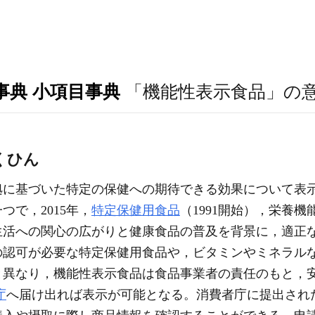
事典 小項目事典
「機能性表示食品」の
くひん
拠に基づいた特定の保健への期待できる効果について表
で，2015年，
特定保健用食品
（1991開始），栄養機
生活への関心の広がりと健康食品の普及を背景に，適正
の認可が必要な特定保健用食品や，ビタミンやミネラルな
と異なり，機能性表示食品は食品事業者の責任のもと，
庁
へ届け出れば表示が可能となる。消費者庁に提出され