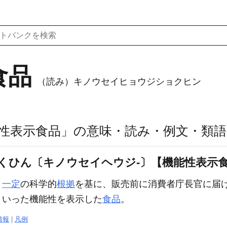
食品
（読み）キノウセイヒョウジショクヒン
性表示食品」の意味・読み・例文・類語
くひん〔キノウセイヘウジ‐〕【機能性表示
、
一定
の科学的
根拠
を基に、販売前に消費者庁長官に届
といった機能性を表示した
食品
。
情報
|
凡例