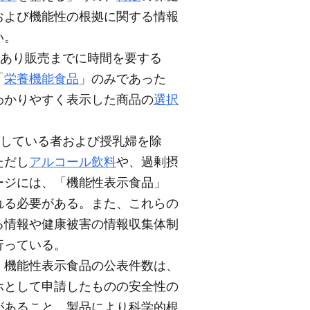
および機能性の根拠に関する情報
い。
であり販売までに時間を要する
「
栄養機能食品
」のみであった
をわかりやすく表示した商品の
選択
している者および授乳婦を除
ただし
アルコール飲料
や、過剰摂
ージには、「機能性表示食品」
れる必要がある。また、これらの
る情報や健康被害の情報収集体制
行っている。
、機能性表示食品の公表件数は、
トクホとして申請したものの安全性の
があること、製品により科学的根