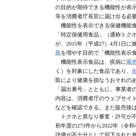
の目的が期待できる機能性が表示
等を消費者庁長官に届け出る必
機能性を表示できる保健機能
「特定保健用食品」（通称トク
が、2015年（平成27）4月
肢
を増やす目的で「機能性表示
機能性表示食品は、疾病に
罹
く）を対象にした食品であり、
取により健康を損なうおそれの
「届出番号」とともに、事業者
内容は、消費者庁のウェブサイ
などを確認できる。また販売後
トクホと異なり審査・許可が不
初年度の273件から2022年（
評価が不十分として却下された