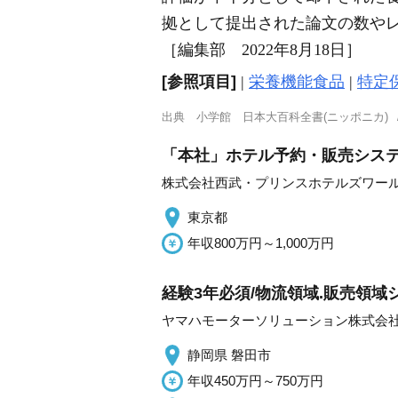
拠として提出された論文の数や
［編集部 2022年8月18日］
[参照項目]
|
栄養機能食品
|
特定
出典
小学館 日本大百科全書(ニッポニカ)
「本社」ホテル予約・販売システムマネ
株式会社西武・プリンスホテルズワー
東京都
年収800万円～1,000万円
経験3年必須/物流領域.販売領域シ
ヤマハモーターソリューション株式会
静岡県 磐田市
年収450万円～750万円