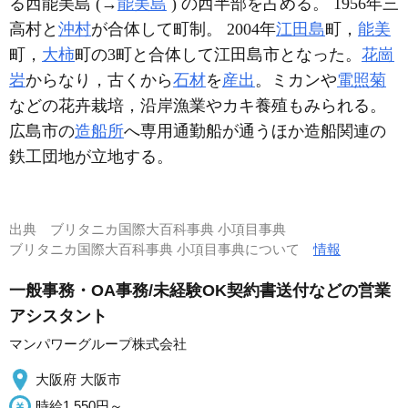
る西能美島 (→
能美島
) の西半部を占める。 1956年三
高村と
沖村
が合体して町制。 2004年
江田島
町，
能美
町，
大柿
町の3町と合体して江田島市となった。
花崗
岩
からなり，古くから
石材
を
産出
。ミカンや
電照菊
などの花卉栽培，沿岸漁業やカキ養殖もみられる。
広島市の
造船所
へ専用通勤船が通うほか造船関連の
鉄工団地が立地する。
出典
ブリタニカ国際大百科事典 小項目事典
ブリタニカ国際大百科事典 小項目事典について
情報
一般事務・OA事務/未経験OK契約書送付などの営業
アシスタント
マンパワーグループ株式会社
大阪府 大阪市
時給1,550円～