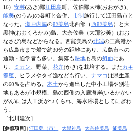
16）
安芸
(あき)郡
江田島
町、佐伯郡大柿(おおがき)、
能美
(のうみ)の各町と合併、
市制
施行して江田島市と
なった。
瀬戸内海
の
能美島
北西部（
西能美島
）と大
黒神(おおくろかみ)島、大奈佐美（大那沙美）(おお
なさび)島などからなる。西能美島の
北端
の三高港か
ら広島市まで船で約30分の距離にあり、広島市への
通勤・通学者も多い。集落も
耕地
も島の
斜面
にあ
り、
ミカン
、野菜、
花卉
(かき)を栽培する。また
カキ
養殖
、ヒラメやタイ漁なども行い、
ナマコ
は県生産
の60％を占める。
本土
から進出した中小工場や別荘
地もあるが小規模。島の西側の入鹿海岸(いるかかい
がん)には人工浜がつくられ、海水浴場としてにぎわ
う。
［北川建次］
[参照項目]
|
江田島（市）
|
大黒神島
|
大奈佐美島
|
能美島