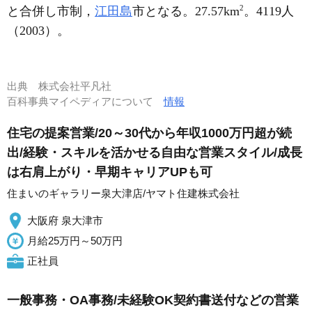
2
と合併し市制，
江田島
市となる。27.57km
。4119人
（2003）。
出典
株式会社平凡社
百科事典マイペディアについて
情報
住宅の提案営業/20～30代から年収1000万円超が続
出/経験・スキルを活かせる自由な営業スタイル/成長
は右肩上がり・早期キャリアUPも可
住まいのギャラリー泉大津店/ヤマト住建株式会社
大阪府 泉大津市
月給25万円～50万円
正社員
一般事務・OA事務/未経験OK契約書送付などの営業