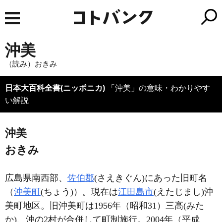
沖美
（読み）おきみ
日本大百科全書(ニッポニカ)
「沖美」の意味・わかりやす
い解説
沖美
おきみ
広島県南西部、
佐伯郡
(さえきぐん)にあった旧町名
（
沖美町
(ちょう)）。現在は
江田島市
(えたじまし)沖
美町地区。旧沖美町は1956年（昭和31）三高(みた
か)、沖の2村が合併して町制施行。2004年（平成