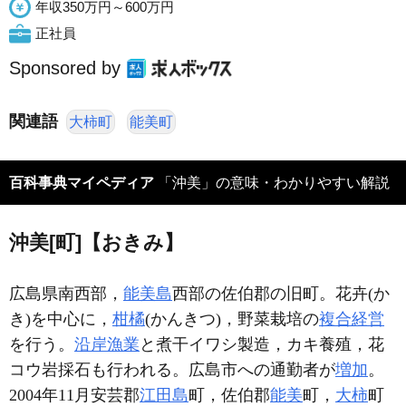
年収350万円～600万円
正社員
Sponsored by
関連語
大柿町
能美町
百科事典マイペディア
「沖美」の意味・わかりやすい解説
沖美[町]【おきみ】
広島県南西部，
能美島
西部の佐伯郡の旧町。花卉(か
き)を中心に，
柑橘
(かんきつ)，野菜栽培の
複合経営
を行う。
沿岸漁業
と煮干イワシ製造，カキ養殖，花
コウ岩採石も行われる。広島市への通勤者が
増加
。
2004年11月安芸郡
江田島
町，佐伯郡
能美
町，
大柿
町