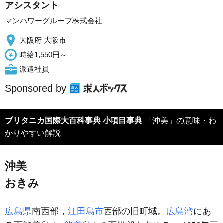
アシスタント
マンパワーグループ株式会社
大阪府 大阪市
時給1,550円～
派遣社員
Sponsored by
ブリタニカ国際大百科事典 小項目事典
「沖美」の意味・わ
かりやすい解説
沖美
おきみ
広島県
南西部，
江田島市
西部の旧町域。
広島湾
にあ