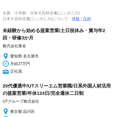
出典
小学館 日本大百科全書(ニッポニカ)
日本大百科全書(ニッポニカ)について
情報
|
凡例
未経験から始める提案営業/土日祝休み・賞与年2
回・研修3か月
株式会社東名
愛知県 名古屋市
月給27万円
正社員
20代優遇中/UTスリーエム営業職/日系外国人材活用
の提案営業/年休124日/完全週休二日制
UTグループ株式会社
東京都 品川区