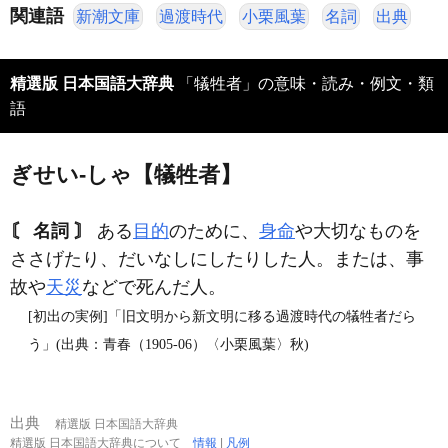
関連語
新潮文庫
過渡時代
小栗風葉
名詞
出典
精選版 日本国語大辞典
「犠牲者」の意味・読み・例文・類
語
ぎせい‐しゃ【犠牲者】
〘 名詞 〙
ある
目的
のために、
身命
や大切なものを
ささげたり、だいなしにしたりした人。または、事
故や
天災
などで死んだ人。
[初出の実例]「旧文明から新文明に移る過渡時代の犠牲者だら
う」(出典：青春（1905‐06）〈小栗風葉〉秋)
出典
精選版 日本国語大辞典
精選版 日本国語大辞典について
情報
|
凡例