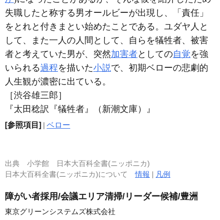
失職したと称する男オールビーが出現し、「責任」
をとれと付きまとい始めたことである。ユダヤ人と
して、また一人の人間として、自らを犠牲者、被害
者と考えていた男が、突然
加害者
としての
自覚
を強
いられる
過程
を描いた
小説
で、初期ベローの悲劇的
人生観が濃密に出ている。
［渋谷雄三郎］
『太田稔訳『犠牲者』（新潮文庫）』
[参照項目]
|
ベロー
出典
小学館 日本大百科全書(ニッポニカ)
日本大百科全書(ニッポニカ)について
情報
|
凡例
障がい者採用/会議エリア清掃/リーダー候補/豊洲
東京グリーンシステムズ株式会社