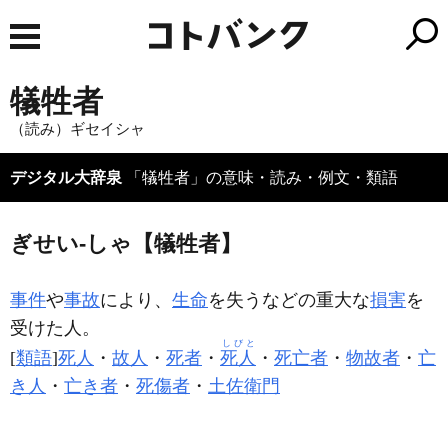
犠牲者
（読み）ギセイシャ
デジタル大辞泉
「犠牲者」の意味・読み・例文・類語
ぎせい‐しゃ【犠牲者】
事件
や
事故
により、
生命
を失うなどの重大な
損害
を
受けた人。
しびと
[
類語
]
死人
・
故人
・
死者
・
死人
・
死亡者
・
物故者
・
亡
き人
・
亡き者
・
死傷者
・
土佐衛門