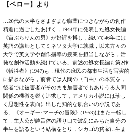
【ベロー】より
…20代の大半をさまざまな職業につきながらの創作
精進に過ごしたあげく，1944年に発表した処女長編
《宙ぶらりんの男》が好評を博し，続いて46年には
英語の講師としてミネソタ大学に就職，以来方々の
大学で英文学や創作指導の授業を担当しながら，活
発な創作活動を続けている。前述の処女長編も第2作
《犠牲者》(1947)も，現代の庶民の都市生活を写実的
に描きながら，前者では人間の〈自由〉の本質を，
後者では被害者がそのまま加害者でもありうる人間
関係の機微を鋭く追求して，アメリカ小説には珍し
く思想性を表面に出した知的な肌合いの小説であ
る。《オーギー･マーチの冒険》(1953)はまた一転し
て，主人公が饒舌体の語り口で波乱にみちた自分の
半生を語るという結構をとり，シカゴの貧家に生ま