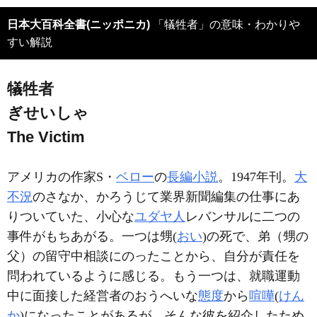
日本大百科全書(ニッポニカ)
「犠牲者」の意味・わかりや
すい解説
犠牲者
ぎせいしゃ
The Victim
アメリカの作家S・
ベロー
の
長編小説
。1947年刊。
大
不況
のさなか、かろうじて業界新聞編集の仕事にあ
りついていた、小心な
ユダヤ人
レバンサルに二つの
事件がもちあがる。一つは甥(
おい
)の死で、弟（甥の
父）の留守中相談にのったことから、自分が責任を
問われているように感じる。もう一つは、就職運動
中に面接した経営者のおうへいな
態度
から
喧嘩
(
けん
か
)になったことがあるが、そんな彼を紹介したため