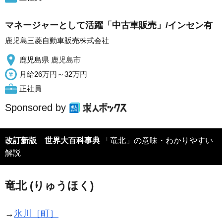
マネージャーとして活躍「中古車販売」/インセン有
鹿児島三菱自動車販売株式会社
鹿児島県 鹿児島市
月給26万円～32万円
正社員
Sponsored by
改訂新版 世界大百科事典
「竜北」の意味・わかりやすい
解説
竜北 (りゅうほく)
→
氷川［町］