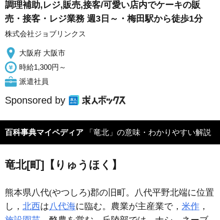
調理補助,レジ,販売,接客/可愛い店内でケーキの販
売・接客・レジ業務 週3日～・梅田駅から徒歩1分
株式会社ジョブリンクス
大阪府 大阪市
時給1,300円～
派遣社員
Sponsored by
百科事典マイペディア
「竜北」の意味・わかりやすい解説
竜北[町]【りゅうほく】
熊本県八代(やつしろ)郡の旧町。八代平野北端に位置
し，
北西
は
八代海
に臨む。農業が主産業で，
米作
，