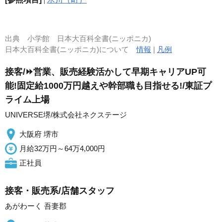
出典
小学館 日本大百科全書(ニッポニカ)
日本大百科全書(ニッポニカ)について
情報
|
凡例
接客/⏩️営業、販売経験活かして早期キャリアUP可
能!固定給1000万円越えや幹部職も目指せる!/東証プ
ライム上場
UNIVERSE堺/株式会社ネクステージ
大阪府 堺市
月給32万円～64万4,000円
正社員
接客・販売系/店舗スタッフ
あがわーく 吾妻郡