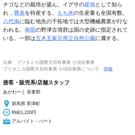
チゴなどの栽培が盛ん。イグサの
産地
として知ら
れ，
畳表
を特産する。
もち米
の生産量も全国有数。
八代海
に臨む地先の干拓地では大型機械農業が行な
われる。
南部
の野津古墳群は国の史跡に指定されて
いる。一部は
五木五家荘県立自然公園
に属する。
出典
ブリタニカ国際大百科事典 小項目事典
ブリタニカ国際大百科事典 小項目事典について
情報
接客・販売系/店舗スタッフ
あがわーく 吾妻郡
群馬県 草津町
時給1,220円
アルバイト・パート