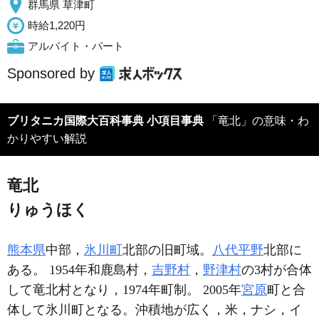
群馬県 草津町
時給1,220円
アルバイト・パート
Sponsored by
ブリタニカ国際大百科事典 小項目事典
「竜北」の意味・わ
かりやすい解説
竜北
りゅうほく
熊本県
中部，
氷川町
北部の旧町域。
八代平野
北部に
ある。 1954年和鹿島村，
吉野村
，
野津村
の3村が合体
して竜北村となり，1974年町制。 2005年
宮原
町と合
体して氷川町となる。沖積地が広く，米，ナシ，イ