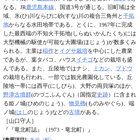
なる。JR
鹿児島本線
、国道3号が通じる。旧町域は全
域、氷(ひ)川ならびに砂(すな)川の複合三角州と
干拓
地
からなる水田地帯である。とくに、1967年に完成
した最西端の不知火干拓地(しらぬいかんたくち)には
大型機械の駆使が可能な大圃場(ほじょう)が数多くみ
られる。主業は
稲作
と
イグサ
栽培
を中心にした農業
であるが、葉タバコ、ハウス
イチゴ
などの栽培も盛
んである。また、丘陵地ではナシ、
ミカン
、
ブドウ
の栽培も行われ、一部では観光農園化している。丘
陵地一帯には西平(にしびら)、大野の両貝塚のほか、
野津古墳群
(のづこふんぐん)（国指定
史跡
）に含まれ
る姫ノ城(ひめのじょう)、
物見櫓
(ものみやぐら)、端
ノ城(
はし
のじょう)などの
古墳
がある。
［山口守人］
『『竜北町誌』（1973・竜北町）』
[参照項目]
|
氷川（町）