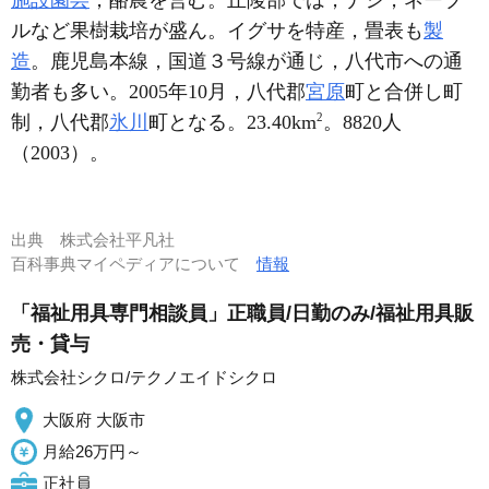
施設園芸
，酪農を営む。丘陵部では，ナシ，ネーブ
ルなど果樹栽培が盛ん。イグサを特産，畳表も
製
造
。鹿児島本線，国道３号線が通じ，八代市への通
勤者も多い。2005年10月，八代郡
宮原
町と合併し町
2
制，八代郡
氷川
町となる。23.40km
。8820人
（2003）。
出典
株式会社平凡社
百科事典マイペディアについて
情報
「福祉用具専門相談員」正職員/日勤のみ/福祉用具販
売・貸与
株式会社シクロ/テクノエイドシクロ
大阪府 大阪市
月給26万円～
正社員