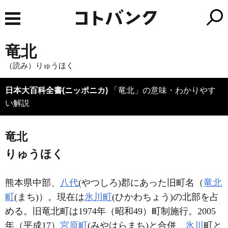
竜北
（読み）りゅうほく
日本大百科全書(ニッポニカ)
「竜北」の意味・わかりやす
い解説
竜北
りゅうほく
熊本県中部、
八代
(やつしろ)郡にあった旧町名（
竜北
町
(まち)）。現在は
氷川町
(ひかわちょう)の北部を占
める。旧竜北町は1974年（昭和49）町制施行。2005
年（平成17）
宮原町
(みやはらまち)と合併、
氷川
町と