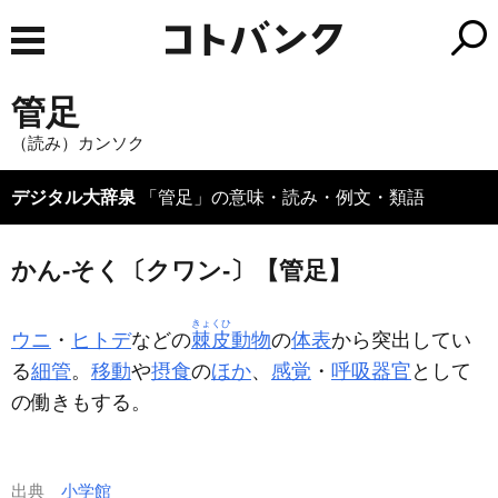
管足
（読み）カンソク
デジタル大辞泉
「管足」の意味・読み・例文・類語
かん‐そく〔クワン‐〕【管足】
きょくひ
ウニ
・
ヒトデ
などの
棘皮
動物
の
体表
から突出してい
る
細管
。
移動
や
摂食
の
ほか
、
感覚
・
呼吸器官
として
の働きもする。
出典
小学館