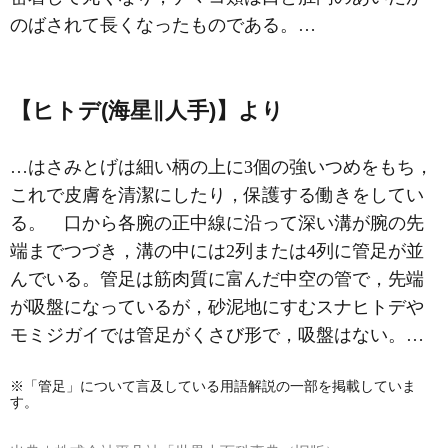
のばされて長くなったものである。…
【ヒトデ(海星∥人手)】より
…はさみとげは細い柄の上に3個の強いつめをもち，
これで皮膚を清潔にしたり，保護する働きをしてい
る。 口から各腕の正中線に沿って深い溝が腕の先
端までつづき，溝の中には2列または4列に管足が並
んでいる。管足は筋肉質に富んだ中空の管で，先端
が吸盤になっているが，砂泥地にすむスナヒトデや
モミジガイでは管足がくさび形で，吸盤はない。…
※「管足」について言及している用語解説の一部を掲載していま
す。