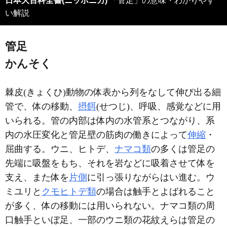
日本大百科全書(ニッポニカ)
「管足」の意味・わかりやす
い解説
管足
かんそく
棘皮(きょくひ)動物の体表から列をなして伸び出る細
管で、体の移動、
摂餌
(せつじ)、呼吸、感覚などに用
いられる。管の内部は体内の水管系とつながり、系
内の水圧変化と管足壁の筋肉の働きによって
伸縮
・
屈曲する。ウニ、ヒトデ、
ナマコ類
の多くは管足の
先端に吸盤をもち、それを岩などに吸着させて体を
支え、また体を
片側
に引っ張りながらはい進む。ウ
ミユリと
クモヒトデ類
の場合は触手とよばれること
が多く、体の移動には用いられない。ナマコ類の周
口触手といぼ足、一部のウニ類の花紋えらは管足の