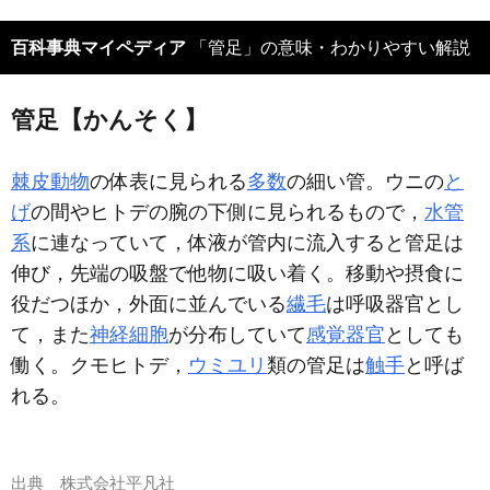
百科事典マイペディア
「管足」の意味・わかりやすい解説
管足【かんそく】
棘皮動物
の体表に見られる
多数
の細い管。ウニの
と
げ
の間やヒトデの腕の下側に見られるもので，
水管
系
に連なっていて，体液が管内に流入すると管足は
伸び，先端の吸盤で他物に吸い着く。移動や摂食に
役だつほか，外面に並んでいる
繊毛
は呼吸器官とし
て，また
神経細胞
が分布していて
感覚器官
としても
働く。クモヒトデ，
ウミユリ
類の管足は
触手
と呼ば
れる。
出典
株式会社平凡社