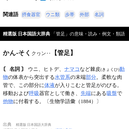
関連語
摂食器官
ウニ類
歩帯
外部
名詞
精選版 日本国語大辞典
「管足」の意味・読み・例文・類語
かん‐そく
【管足】
クヮン‥
〘 名詞 〙
ウニ、ヒトデ、
ナマコ
など棘皮
動
(きょくひ)
物
の体表から突出する
水管系
の末端
部分
。柔軟な肉
管で、この部分に
体液
が入りこむと管足がのびる。
移動および
呼吸
器官として働き、
先端
にある
吸盤
で
他物
に付着する。〔生物学語彙（1884）〕
出典
精選版 日本国語大辞典