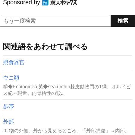
Sponsored by
関連語をあわせて調べる
摂食器官
ウニ類
学◆Echinoidea 英◆sea urchin棘皮動物門の1綱。オルドビ
ス紀～現世。内骨格性の殻...
歩帯
外部
１ 物の外側。外から見えるところ。「外部損傷」⇔内部。