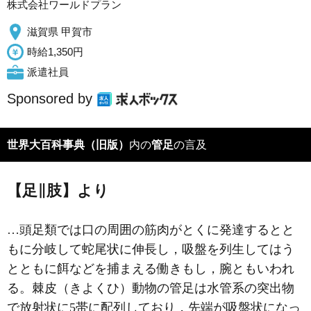
株式会社ワールドプラン
滋賀県 甲賀市
時給1,350円
派遣社員
Sponsored by
世界大百科事典（旧版）
内の
管足
の言及
【足∥肢】より
…頭足類では口の周囲の筋肉がとくに発達するとと
もに分岐して蛇尾状に伸長し，吸盤を列生してはう
とともに餌などを捕まえる働きもし，腕ともいわれ
る。棘皮（きよくひ）動物の管足は水管系の突出物
で放射状に5帯に配列しており，先端が吸盤状になっ