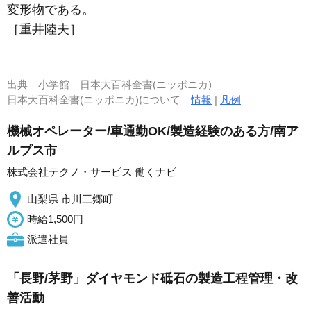
変形物である。
［重井陸夫］
出典
小学館 日本大百科全書(ニッポニカ)
日本大百科全書(ニッポニカ)について
情報
|
凡例
機械オペレーター/車通勤OK/製造経験のある方/南ア
ルプス市
株式会社テクノ・サービス 働くナビ
山梨県 市川三郷町
時給1,500円
派遣社員
「長野/茅野」ダイヤモンド砥石の製造工程管理・改
善活動