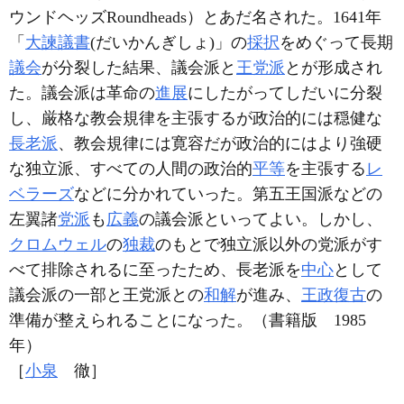
ウンドヘッズRoundheads）とあだ名された。1641年
「
大諫議書
(だいかんぎしょ)」の
採択
をめぐって長期
議会
が分裂した結果、議会派と
王党派
とが形成され
た。議会派は革命の
進展
にしたがってしだいに分裂
し、厳格な教会規律を主張するが政治的には穏健な
長老派
、教会規律には寛容だが政治的にはより強硬
な独立派、すべての人間の政治的
平等
を主張する
レ
ベラーズ
などに分かれていった。第五王国派などの
左翼諸
党派
も
広義
の議会派といってよい。しかし、
クロムウェル
の
独裁
のもとで独立派以外の党派がす
べて排除されるに至ったため、長老派を
中心
として
議会派の一部と王党派との
和解
が進み、
王政復古
の
準備が整えられることになった。（書籍版 1985
年）
［
小泉
徹］