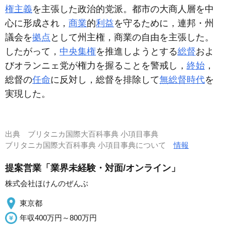
権主義
を主張した政治的党派。都市の大商人層を中
心に形成され，
商業
的
利益
を守るために，連邦・州
議会を
拠点
として州主権，商業の自由を主張した。
したがって，
中央集権
を推進しようとする
総督
およ
びオランニェ党が権力を握ることを警戒し，
終始
，
総督の
任命
に反対し，総督を排除して
無総督時代
を
実現した。
出典
ブリタニカ国際大百科事典 小項目事典
ブリタニカ国際大百科事典 小項目事典について
情報
提案営業「業界未経験・対面/オンライン」
株式会社ほけんのぜんぶ
東京都
年収400万円～800万円