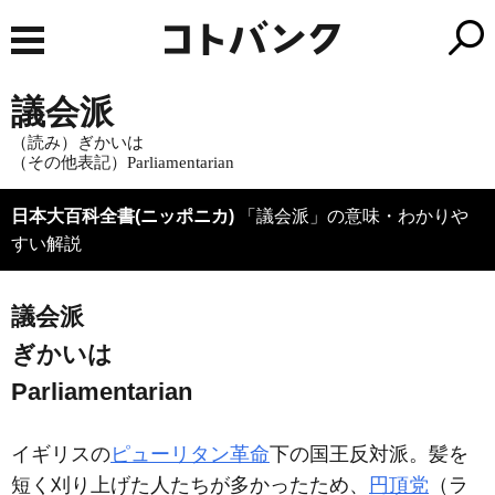
議会派
（読み）ぎかいは
（その他表記）Parliamentarian
日本大百科全書(ニッポニカ)
「議会派」の意味・わかりや
すい解説
議会派
ぎかいは
Parliamentarian
イギリスの
ピューリタン革命
下の国王反対派。髪を
短く刈り上げた人たちが多かったため、
円頂党
（ラ