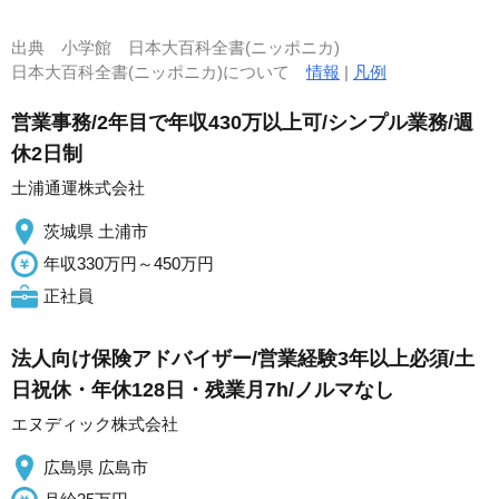
出典
小学館 日本大百科全書(ニッポニカ)
日本大百科全書(ニッポニカ)について
情報
|
凡例
営業事務/2年目で年収430万以上可/シンプル業務/週
休2日制
土浦通運株式会社
茨城県 土浦市
年収330万円～450万円
正社員
法人向け保険アドバイザー/営業経験3年以上必須/土
日祝休・年休128日・残業月7h/ノルマなし
エヌディック株式会社
広島県 広島市