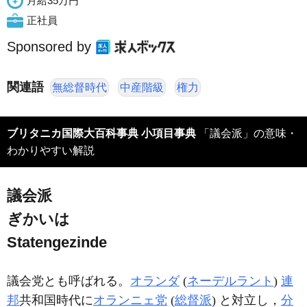
月給35万円
正社員
Sponsored by
関連語
無総督時代
中産階級
権力
ブリタニカ国際大百科事典 小項目事典
「議会派」の意味・
わかりやすい解説
議会派
ぎかいは
Statengezinde
議会党とも呼ばれる。
オランダ
(
ネーデルラント
)
連
邦
共和国時代に
オランニェ党
(
総督派
) と対立し，
分