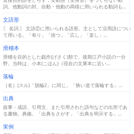
直接目的語をとらず，受動態（受身形）をつくらない動
詞。他動詞の対。自動・他動の両様に用いられる動詞も...
文語形
〘 名詞 〙 文語②に用いられる語形。主として活用語につい
て用いる。「有り」「捨つ」「広し」「楽し」...
滑稽本
滑稽を目的とした戯作(げさく)類で、後期江戸小説の一分
野。当時は、小本(こほん)（現在の文庫本に近い...
落輪
［名］(スル)「脱輪2」に同じ。「狭い道で落輪する」...
出典
故事・成語、引用文、また引用された語句などの出所であ
る書物。典拠。「出典をさがす」「出典を明示する」...
実例