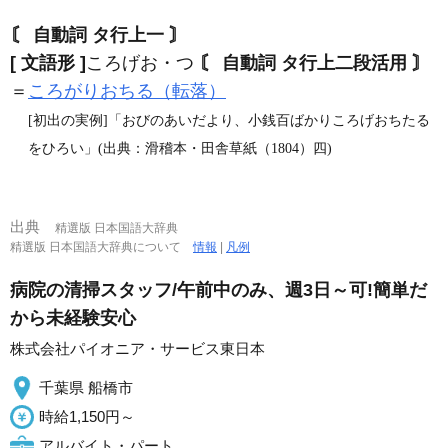
〘 自動詞 タ行上一 〙
[ 文語形 ]
ころげお・つ
〘 自動詞 タ行上二段活用 〙
＝
ころがりおちる（転落）
[初出の実例]「おびのあいだより、小銭百ばかりころげおちたる
をひろい」(出典：滑稽本・田舎草紙（1804）四)
出典
精選版 日本国語大辞典
精選版 日本国語大辞典について
情報
|
凡例
病院の清掃スタッフ/午前中のみ、週3日～可!簡単だ
から未経験安心
株式会社パイオニア・サービス東日本
千葉県 船橋市
時給1,150円～
アルバイト・パート