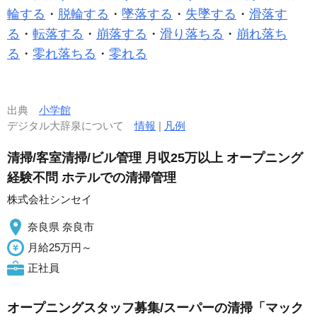
輪する
・
脱輪する
・
墜落する
・
失墜する
・
滑落す
る
・
転落する
・
崩落する
・
滑り落ちる
・
崩れ落ち
る
・
零れ落ちる
・
零れる
出典
小学館
デジタル大辞泉について
情報
|
凡例
清掃/客室清掃/ビル管理 月収25万以上 オープニング
経験不問 ホテルでの清掃管理
株式会社シンセイ
奈良県 奈良市
月給25万円～
正社員
オープニングスタッフ募集/スーパーの清掃「マック