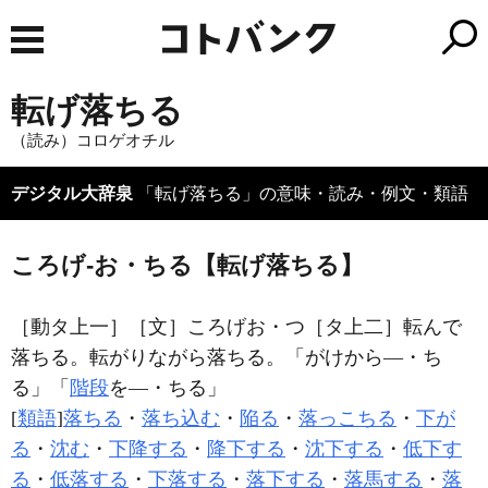
転げ落ちる
（読み）コロゲオチル
デジタル大辞泉
「転げ落ちる」の意味・読み・例文・類語
ころげ‐お・ちる【転げ落ちる】
［動タ上一］
［文］ころげお・つ
［タ上二］
転んで
落ちる。転がりながら落ちる。「がけから―・ち
る」「
階段
を―・ちる」
[
類語
]
落ちる
・
落ち込む
・
陥る
・
落っこちる
・
下が
る
・
沈む
・
下降する
・
降下する
・
沈下する
・
低下す
る
・
低落する
・
下落する
・
落下する
・
落馬する
・
落