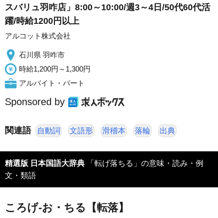
スバリュ羽咋店」8:00～10:00/週3～4日/50代60代活
躍/時給1200円以上
アルコット株式会社
石川県 羽咋市
時給1,200円～1,300円
アルバイト・パート
Sponsored by
関連語
自動詞
文語形
滑稽本
落輪
出典
精選版 日本国語大辞典
「転げ落ちる」の意味・読み・例
文・類語
ころげ‐お・ちる【転落】