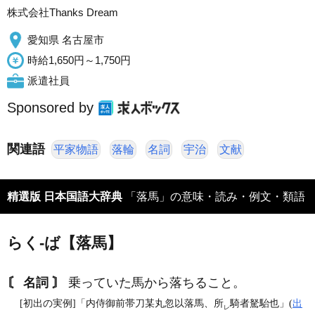
株式会社Thanks Dream
愛知県 名古屋市
時給1,650円～1,750円
派遣社員
Sponsored by
関連語
平家物語
落輪
名詞
宇治
文献
精選版 日本国語大辞典
「落馬」の意味・読み・例文・類語
らく‐ば【落馬】
〘 名詞 〙
乗っていた馬から落ちること。
[初出の実例]「内侍御前帯刀某丸忽以落馬、所
騎者駑駘也」(
出
レ