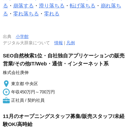
る
・
崩落する
・
滑り落ちる
・
転げ落ちる
・
崩れ落ち
る
・
零れ落ちる
・
零れる
出典
小学館
デジタル大辞泉について
情報
|
凡例
SEO自然検索1位・自社独自アプリケーションの販売
営業/その他IT/Web・通信・インターネット系
株式会社庚伸
東京都 中央区
年収450万円～700万円
正社員 / 契約社員
11月のオープニングスタッフ募集/販売スタッフ/未経
験OK/高時給