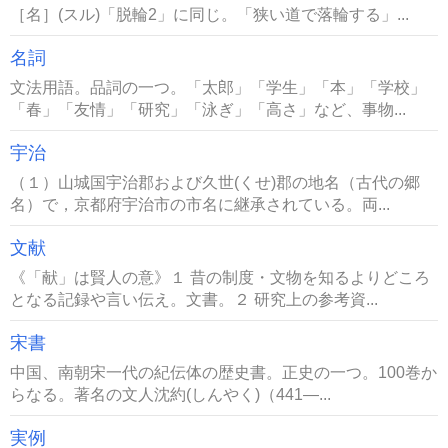
［名］(スル)「脱輪2」に同じ。「狭い道で落輪する」...
名詞
文法用語。品詞の一つ。「太郎」「学生」「本」「学校」
「春」「友情」「研究」「泳ぎ」「高さ」など、事物...
宇治
（１）山城国宇治郡および久世(くせ)郡の地名（古代の郷
名）で，京都府宇治市の市名に継承されている。両...
文献
《「献」は賢人の意》１ 昔の制度・文物を知るよりどころ
となる記録や言い伝え。文書。２ 研究上の参考資...
宋書
中国、南朝宋一代の紀伝体の歴史書。正史の一つ。100巻か
らなる。著名の文人沈約(しんやく)（441―...
実例