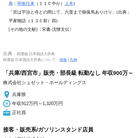
典
：
明衡往来
（１１Ｃ中か）
上本
)
「宮は宇治と寺との間にて、六度まで御落馬ありけり」(出典：
平家物語（１３Ｃ前）四)
[その他の文献]〔宋書‐沈懐文伝〕
出典
精選版 日本国語大辞典
精選版 日本国語大辞典について
情報
|
凡例
「兵庫/西宮市」販売・部長級 転勤なし 年収900万～
株式会社シュゼット・ホールディングス
兵庫県
年収912万円～1,320万円
正社員
接客・販売系/ガソリンスタンド店員