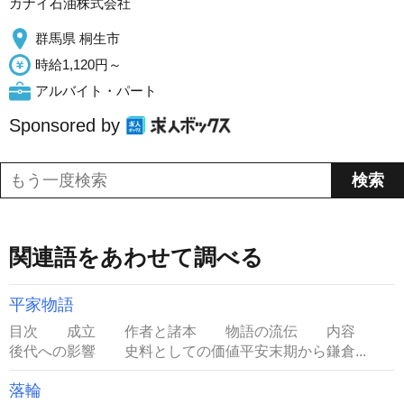
カナイ石油株式会社
群馬県 桐生市
時給1,120円～
アルバイト・パート
Sponsored by
関連語をあわせて調べる
平家物語
目次 成立 作者と諸本 物語の流伝 内容
後代への影響 史料としての価値平安末期から鎌倉...
落輪