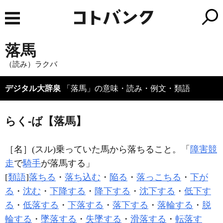
落馬
（読み）ラクバ
デジタル大辞泉
「落馬」の意味・読み・例文・類語
らく‐ば【落馬】
［名］
(スル)
乗っていた馬から落ちること。「
障害競
走
で
騎手
が
落馬
する」
[
類語
]
落ちる
・
落ち込む
・
陥る
・
落っこちる
・
下が
る
・
沈む
・
下降する
・
降下する
・
沈下する
・
低下す
る
・
低落する
・
下落する
・
落下する
・
落輪する
・
脱
輪する
・
墜落する
・
失墜する
・
滑落する
・
転落す