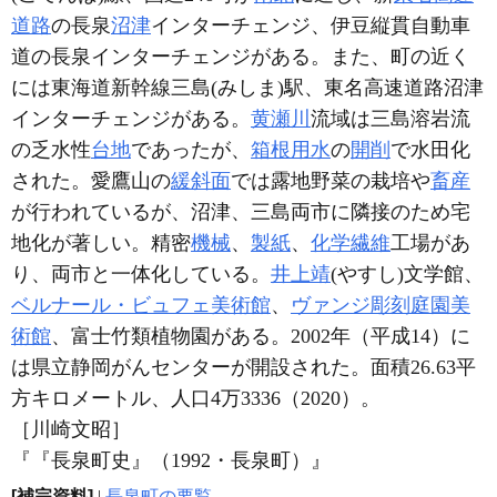
道路
の長泉
沼津
インターチェンジ、伊豆縦貫自動車
道の長泉インターチェンジがある。また、町の近く
には東海道新幹線三島(みしま)駅、東名高速道路沼津
インターチェンジがある。
黄瀬川
流域は三島溶岩流
の乏水性
台地
であったが、
箱根用水
の
開削
で水田化
された。愛鷹山の
緩斜面
では露地野菜の栽培や
畜産
が行われているが、沼津、三島両市に隣接のため宅
地化が著しい。精密
機械
、
製紙
、
化学
繊維
工場があ
り、両市と一体化している。
井上靖
(やすし)文学館、
ベルナール・ビュフェ美術館
、
ヴァンジ彫刻庭園美
術館
、富士竹類植物園がある。2002年（平成14）に
は県立静岡がんセンターが開設された。面積26.63平
方キロメートル、人口4万3336（2020）。
［川崎文昭］
『『長泉町史』（1992・長泉町）』
[補完資料]
|
長泉町の要覧