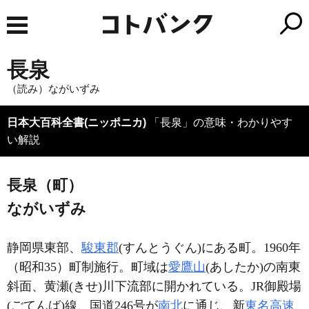
長泉
（読み）ながいずみ
日本大百科全書(ニッポニカ)
「長泉」の意味・わかりやす
い解説
長泉（町）
ながいずみ
静岡県東部、
駿東郡
(すんとうぐん)にある町。1960年
（昭和35）町制施行。町域は
愛鷹山
(あしたか)の南東
斜面、黄瀬(きせ)川下流部に開かれている。JR御殿場
(ごてんば)線、国道246号が
南北
に通じ、新
東名高速