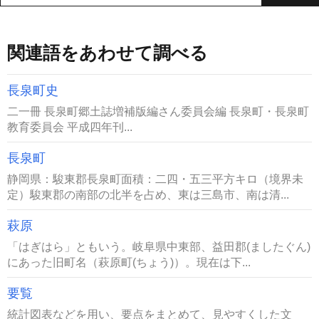
関連語をあわせて調べる
長泉町史
二一冊 長泉町郷土誌増補版編さん委員会編 長泉町・長泉町
教育委員会 平成四年刊...
長泉町
静岡県：駿東郡長泉町面積：二四・五三平方キロ（境界未
定）駿東郡の南部の北半を占め、東は三島市、南は清...
萩原
「はぎはら」ともいう。岐阜県中東部、益田郡(ましたぐん)
にあった旧町名（萩原町(ちょう)）。現在は下...
要覧
統計図表などを用い、要点をまとめて、見やすくした文