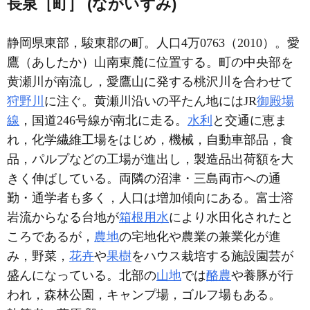
長泉［町］ (ながいずみ)
静岡県東部，駿東郡の町。人口4万0763（2010）。愛
鷹（あしたか）山南東麓に位置する。町の中央部を
黄瀬川が南流し，愛鷹山に発する桃沢川を合わせて
狩野川
に注ぐ。黄瀬川沿いの平たん地にはJR
御殿場
線
，国道246号線が南北に走る。
水利
と交通に恵ま
れ，化学繊維工場をはじめ，機械，自動車部品，食
品，パルプなどの工場が進出し，製造品出荷額を大
きく伸ばしている。両隣の沼津・三島両市への通
勤・通学者も多く，人口は増加傾向にある。富士溶
岩流からなる台地が
箱根用水
により水田化されたと
ころであるが，
農地
の宅地化や農業の兼業化が進
み，野菜，
花卉
や
果樹
をハウス栽培する施設園芸が
盛んになっている。北部の
山地
では
酪農
や養豚が行
われ，森林公園，キャンプ場，ゴルフ場もある。