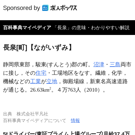
Sponsored by
百科事典マイペディア
「長泉」の意味・わかりやすい解説
長泉[町]【ながいずみ】
静岡県東部，駿東(すんとう)郡の町。
沼津
・
三島
両市
に接し，その
住宅
・工場地区をなす。繊維，化学，
機械などの
工業
が
立地
，御殿場線，新東名高速道路
2
が通じる。26.63km
。４万763人（2010）。
出典
株式会社平凡社
百科事典マイペディアについて
情報
5tドライバー/東証プライム上場グループ/月給37.4万