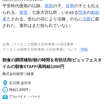
平安時代後期の仏師。
覚助
の子。
長勢
の子とも伝え
られる。
後世
，七条大宮仏所，いわゆる
院派
の
創始
者
とされる。造仏の功により法橋，のちに
法眼
に叙
された。遺作はまだ知られていない。
出典
ブリタニカ国際大百科事典 小項目事典
ブリタニカ国際大百科事典 小項目事典について
情報
朝食の調理補助/朝の時間を有効活用/ビュッフェスタ
イルの朝食STAFF/高時給1200円
株式会社能登つ猛進
石川県 金沢市
時給1,200円～
アルバイト・パート