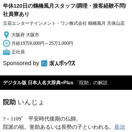
年休120日の鶴橋風月スタッフ/調理・接客経験不問/
社員寮あり
立花エンターテインメント・ワン株式会社 鶴橋風月 天保山店
大阪府 大阪市
月給19万8,000円～25万1,000円
正社員
Sponsored by
デジタル版 日本人名大辞典+Plus
「院助」の解説
院助
いんじょ
*
?－1109
平安時代後期の仏師。
院派の祖。覚助あるいは長勢の子といわれる。
長治