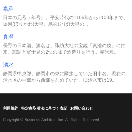
嘉承
日本の元号（年号）。平安時代の1106年から1108年まで、
堀河(ほりかわ)天皇、鳥羽(とば)天皇の...
真澄
長野の日本酒。酒名は、諏訪大社の宝鏡「真澄の鏡」に由
来。諏訪と富士見の2つの蔵で酒造りを行う。精米歩...
清水
静岡県中央部、静岡市の東に隣接していた旧市名。現在の
清水区の中部から西部を占めていた。旧清水市は19...
利用規約
特定商取引法に基づく表記
お問い合わせ
Copyright © Business Architect Inc. All Rights Reserved.