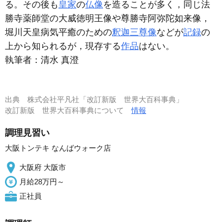
る。その後も
皇家
の
仏像
を造ることが多く，同じ法
勝寺薬師堂の大威徳明王像や尊勝寺阿弥陀如来像，
堀川天皇病気平癒のための
釈迦三尊像
などが
記録
の
上から知られるが，現存する
作品
はない。
執筆者：
清水 真澄
出典
株式会社平凡社「改訂新版 世界大百科事典」
改訂新版 世界大百科事典について
情報
調理見習い
大阪トンテキ なんばウォーク店
大阪府 大阪市
月給28万円～
正社員