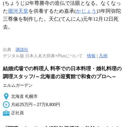
(ちょうじ)2年尊勝寺の造仏で法眼となる。なくなっ
た
堀河天皇
を供養するため嘉承(
かじょう
)3年阿弥陀
三尊像を制作した。天仁(てんにん)元年12月12日死
去。
出典
講談社
デジタル版 日本人名大辞典+Plusについて
情報
|
凡例
結婚式場での料理人 料亭での日本料理・婚礼料理の
調理スタッフ/～北海道の迎賓館で和食のプロへ～
エルムガーデン
北海道 札幌市
月給25万円～27万8,800円
正社員