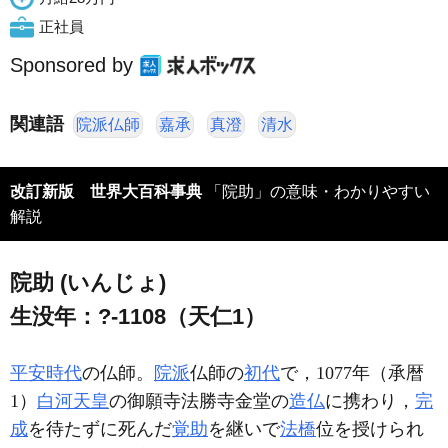
正社員
Sponsored by
関連語
院派仏師
嘉承
真澄
清水
改訂新版 世界大百科事典
「院助」の意味・わかりやすい
解説
院助 (いんじょ)
生没年：?-1108（天仁1）
平安時代
の仏師。
院派
仏師の
初代
で，1077年（承暦
1）
白河天皇
の御願寺法勝寺金堂の
造仏
に携わり，
完
成
を待たずに死んだ
覚助
を継いで
法橋
位を授けられ