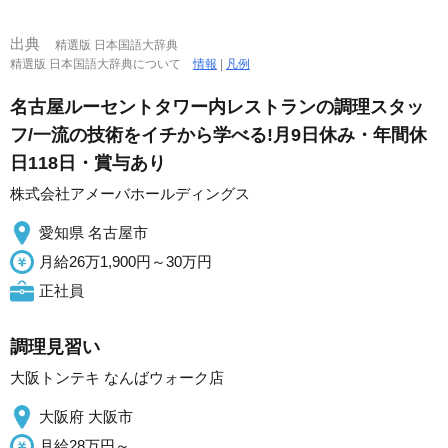
出典
精選版 日本国語大辞典
精選版 日本国語大辞典について
情報
|
凡例
名古屋ルーセントタワー内レストランの調理スタッ
フ/一流の技術をイチから学べる!月9日休み・年間休
日118日・賞与あり
株式会社アメーバホールディングス
愛知県 名古屋市
月給26万1,900円～30万円
正社員
調理見習い
大阪トンテキ なんばウォーク店
大阪府 大阪市
月給28万円～