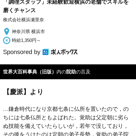
「調理スタッフ」未経験歓迎横浜の老舗でスキルを
磨くチャンス
株式会社横浜瀬里奈
神奈川県 横浜市
時給1,350円～
Sponsored by
世界大百科事典（旧版）
内の
院助
の言及
【慶派】より
…鎌倉時代になり京都七条に仏所を置いたので，の
ちには七条仏所ともよばれた。覚助は父定朝に劣ら
ぬ技能を備えていたらしいが，若年で没しており，
その後をうけたのは定朝の弟子長勢，覚助の弟子院