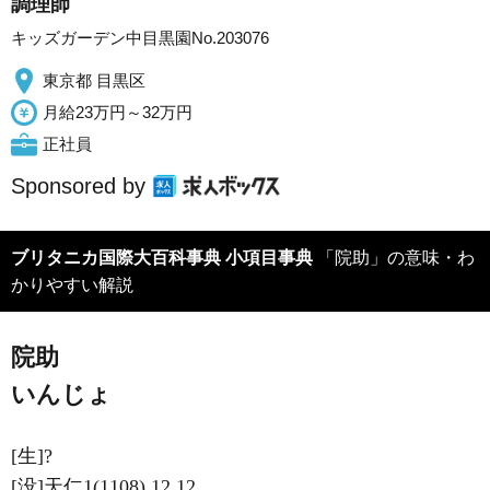
調理師
キッズガーデン中目黒園No.203076
東京都 目黒区
月給23万円～32万円
正社員
Sponsored by
ブリタニカ国際大百科事典 小項目事典
「院助」の意味・わ
かりやすい解説
院助
いんじょ
[生]?
[没]天仁1(1108).12.12.