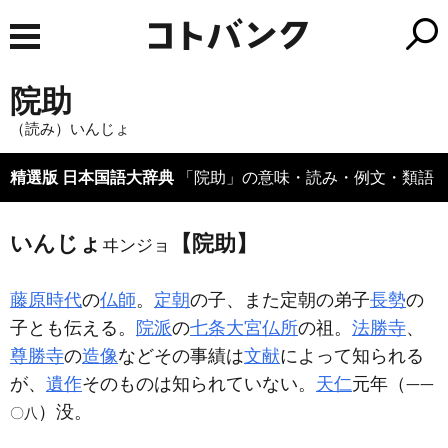
院助
（読み）いんじょ
精選版 日本国語大辞典
「院助」の意味・読み・例文・類語
いんじょ
【院助】
ヰンジョ
藤原時代
の
仏師
。
定朝
の子、また定朝の弟子
長勢
の
子とも伝える。
院派
の
七条大宮仏所
の祖。
法勝寺
、
尊勝寺
の
造像
などその事績は
文献
によって知られる
が、
遺作
そのものは知られていない。
天仁
元年（
一一
）没。
〇八