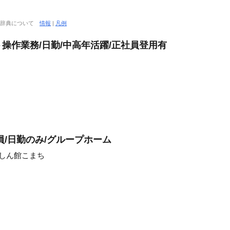
大辞典について
情報
|
凡例
操作業務/日勤/中高年活躍/正社員登用有
員/日勤のみ/グループホーム
っしん館こまち