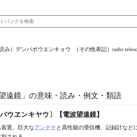
読み）デンパボウエンキョウ
（その他表記）radio telesc
望遠鏡」の意味・読み・例文・類語
‐バウヱンキヤウ〕【電波望遠鏡】
る装置。巨大な
アンテナ
と高性能の受信機、記録計など
大別される。