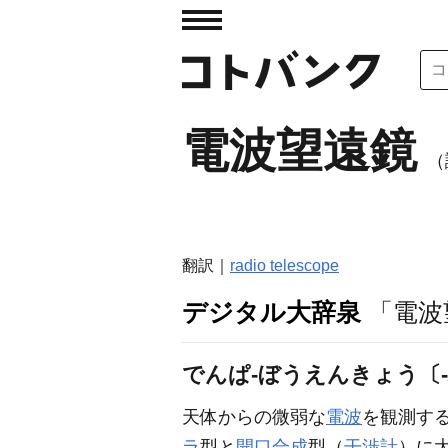
電波望遠鏡
（
翻訳｜
radio telescope
デジタル大辞泉
「電波
でんぱ‐ぼうえんきょう〔
天体からの微弱な
電波
を観測す
ラ
型と
開口合成
型（
干渉計
）に