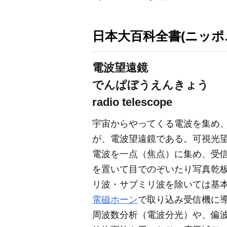
日本大百科全書(ニッポ
電波望遠鏡
でんぱぼうえんきょう
radio telescope
宇宙からやってくる電波を集め
が、電波望遠鏡である。可視光
電波を一点（焦点）に集め、受
を置いて目でのぞいたり写真乾板
リ波・サブミリ波を除いては基
電磁ホーン
で取り込み受信機に
周波数分析（電波分光）や、偏