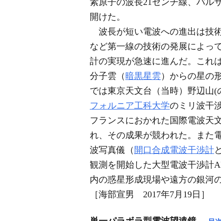
素原子の波長21センチ線、パル
開けた。
波長が短い電波への進出は技術的
など第一線の技術の発展によっ
計の実現が急速に進んだ。これ
分子雲（
暗黒星雲
）からの星の
では東京天文台（当時）野辺山(
フォルニア工科大学
のミリ波干
フランスにおかれた国際電波天文
れ、その成果が競われた。また
波写真儀（
開口合成電波干渉計
観測を開始した大型電波干渉計A
内の惑星形成現場や遠方の銀河
［海部宣男 2017年7月19日］