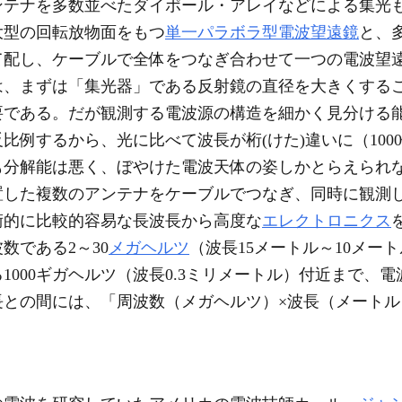
ンテナを多数並べたダイポール・アレイなどによる集光
型の回転放物面をもつ
単一パラボラ型電波望遠鏡
と、
て配し、ケーブルで全体をつなぎ合わせて一つの電波望
は、まずは「集光器」である反射鏡の直径を大きくする
要である。だが観測する電波源の構造を細かく見分ける
例するから、光に比べて波長が桁(けた)違いに（1000
も分解能は悪く、ぼやけた電波天体の姿しかとらえられ
置した複数のアンテナをケーブルでつなぎ、同時に観測
術的に比較的容易な長波長から高度な
エレクトロニクス
数である2～30
メガヘルツ
（波長15メートル～10メー
1000ギガヘルツ（波長0.3ミリメートル）付近まで、
との間には、「周波数（メガヘルツ）×波長（メートル）