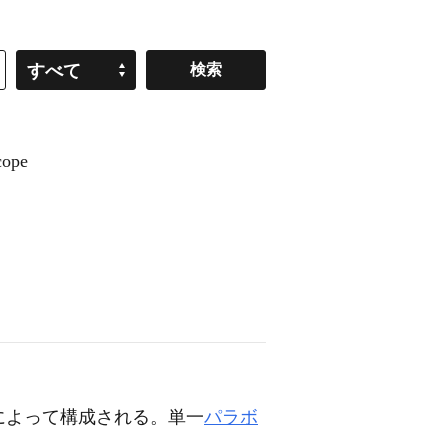
すべて
ope
によって構成される。単一
パラボ