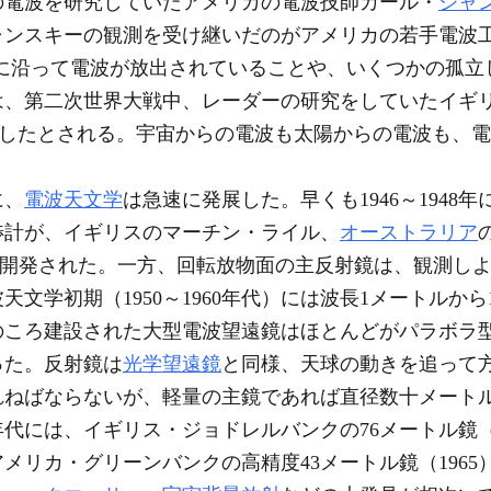
雷の電波を研究していたアメリカの電波技師カール・
ジャ
ンスキーの観測を受け継いだのがアメリカの若手電波工学
で、天の川に沿って電波が放出されていることや、いくつかの
第二次世界大戦中、レーダーの研究をしていたイギリスのヘイJ
初に発見したとされる。宇宙からの電波も太陽からの電波も
に、
電波天文学
は急速に発展した。早くも1946～194
渉計が、イギリスのマーチン・ライル、
オーストラリア
）らによって開発された。一方、回転放物面の主反射鏡は、観測
文学初期（1950～1960年代）には波長1メートルか
のころ建設された大型電波望遠鏡はほとんどがパラボラ
った。反射鏡は
光学望遠鏡
と同様、天球の動きを追って
れねばならないが、軽量の主鏡であれば直径数十メート
年代には、イギリス・ジョドレルバンクの76メートル鏡（
、アメリカ・グリーンバンクの高精度43メートル鏡（196