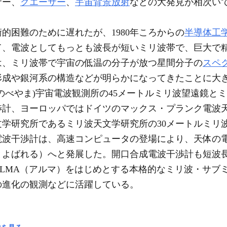
サー、
クエーサー
、
宇宙背景放射
などの大発見が相次い
困難のために遅れたが、1980年ころからの
半導体工
て、電波としてもっとも波長が短いミリ波帯で、巨大で
は、ミリ波帯で宇宙の低温の分子が放つ星間分子の
スペ
形成や銀河系の構造などが明らかになってきたことに大
のべやま)宇宙電波観測所の45メートルミリ波望遠鏡と
渉計、ヨーロッパではドイツのマックス・プランク電波天
学研究所であるミリ波天文学研究所の30メートルミリ
電波干渉計は、高速コンピュータの登場により、天体の
とよばれる）へと発展した。開口合成電波干渉計も短波長
LMA（アルマ）をはじめとする本格的なミリ波・サブ
の進化の観測などに活躍している。