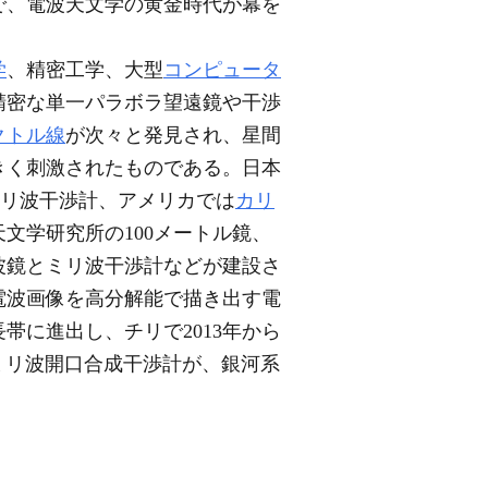
で、電波天文学の黄金時代が幕を
学
、精密工学、大型
コンピュータ
精密な単一パラボラ望遠鏡や干渉
クトル線
が次々と発見され、星間
きく刺激されたものである。日本
ミリ波干渉計、アメリカでは
カリ
文学研究所の100メートル鏡、
波鏡とミリ波干渉計などが建設さ
電波画像を高分解能で描き出す電
帯に進出し、チリで2013年から
ミリ波開口合成干渉計が、銀河系