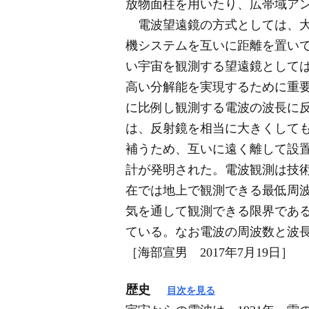
放物面柱を用いたり、広帯域ア
電波望遠鏡の方式としては、大
機システムを互いに距離を置い
い宇宙を観測する望遠鏡として
高い分解能を実現するために重
に比例し観測する電波の波長に反比
は、反射鏡を相当に大きくして
補うため、互いに遠く離して設
計が発明された。電波観測は技
在では地上で観測できる最低周波
気を通して観測できる限界である
ている。なお電波の周波数と波長
［海部宣男 2017年7月19日］
歴史
目次を見る