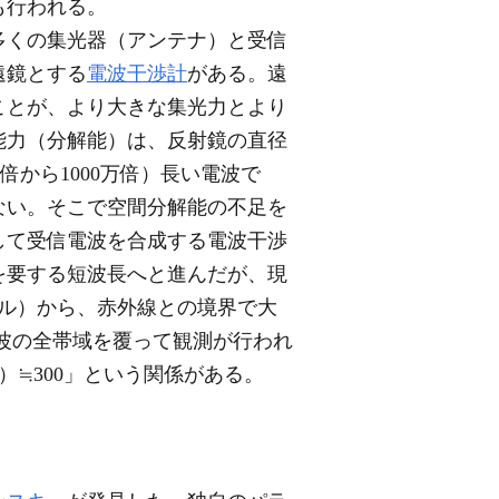
も行われる。
多くの集光器（アンテナ）と受信
遠鏡とする
電波干渉計
がある。遠
ことが、より大きな集光力とより
能力（分解能）は、反射鏡の直径
倍から1000万倍）長い電波で
ない。そこで空間分解能の不足を
して受信電波を合成する電波干渉
を要する短波長へと進んだが、現
トル）から、赤外線との境界で大
電波の全帯域を覆って観測が行われ
≒300」という関係がある。