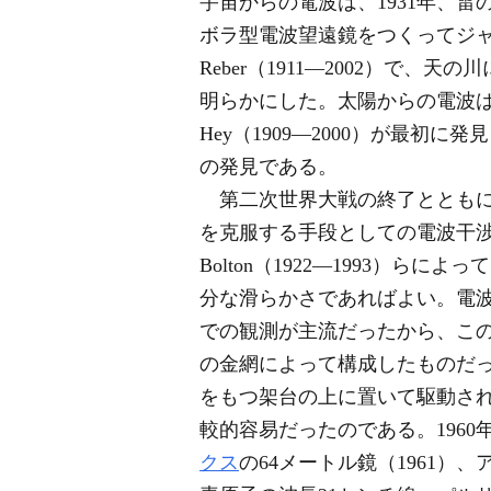
宇宙からの電波は、1931年、
ボラ型電波望遠鏡をつくってジャ
Reber（1911―2002）
明らかにした。太陽からの電波は、
Hey（1909―2000）が最
の発見である。
第二次世界大戦の終了ととも
を克服する手段としての電波干
Bolton（1922―1993
分な滑らかさであればよい。電波天
での観測が主流だったから、こ
の金網によって構成したものだ
をもつ架台の上に置いて駆動さ
較的容易だったのである。1960
クス
の64メートル鏡（1961）