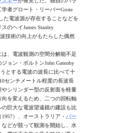
ンスキー
が発見した。独自のパラ
者グロート・リーバーGrote
孤立した電波源が存在することなどを
ames Stanley
、電波技術の向上がもたらした偶然
8年には、電波観測の空間分解能不足
のジョン・ボルトンJohn Gatenby
しようとする電波の波長に比べて十
ら10センチメートル程度の長波長
型やシリンダー型の反射面を軽量
方向を変えるため、二つの回転軸
ルの巨大な電波望遠鏡の建設も比
1957）、オーストラリア・
パー
5）などが競って観測を開始し、水