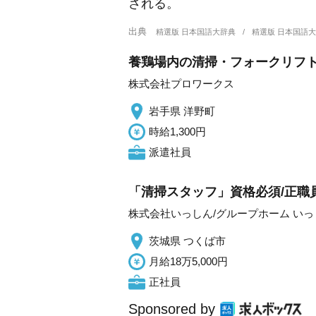
される。
出典
精選版 日本国語大辞典
精選版 日本国語
養鶏場内の清掃・フォークリフト
株式会社プロワークス
岩手県 洋野町
時給1,300円
派遣社員
「清掃スタッフ」資格必須/正職
株式会社いっしん/グループホーム い
茨城県 つくば市
月給18万5,000円
正社員
Sponsored by