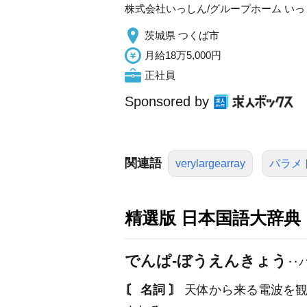
株式会社いっしん/グループホーム い
茨城県 つくば市
月給18万5,000円
正社員
Sponsored by
関連語
verylargearray
パラメ
精選版 日本国語大辞典
でんぱ‐ぼうえんきょう
‥
〘 名詞 〙
天体から来る電波を観