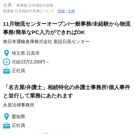
出典
精選版 日本国語大辞典
精選版 日本国語大辞典について
情報
|
凡例
11月物流センターオープン/一般事務/未経験から物流
事務!簡単なPC入力ができればOK
南日本運輸倉庫株式会社 新設日高センター
埼玉県 日高市
月給23万2,200円～
正社員
「名古屋/弁護士」相続特化の弁護士事務所!個人事件
と並行して業務にあたれます
永原法律事務所
愛知県
正社員