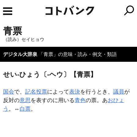
青票
（読み）セイヒョウ
デジタル大辞泉
「青票」の意味・読み・例文・類語
せい‐ひょう〔‐ヘウ〕【青票】
国会
で、
記名投票
によって
表決
を行うとき、
議員
が
反対の
意思
を表すのに用いる
青色
の票。あ
おひょ
う
。⇔
白票
。