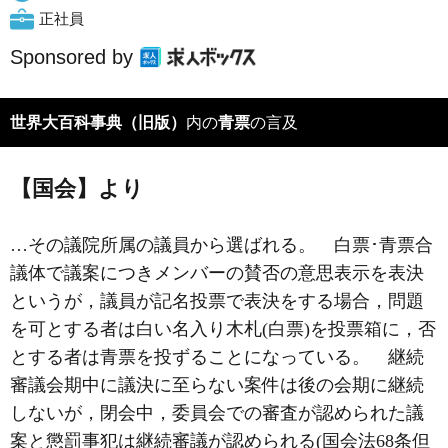
正社員
Sponsored by
世界大百科事典（旧版）
内の
青票
の言及
【国会】より
…その議院所属の議員から選ばれる。 白票･青票合
議体で議案につきメンバーの賛否の意思表示を表決
というが，議員が記名投票で表決をする場合，問題
を可とする者は白い名入り木札(白票)を投票箱に，否
とする者は青票を投ずることになっている。 継続
審議会期中に議決に至らない案件は後の会期に継続
しないが，閉会中，委員会での審査が認められた議
案と懲罰事犯は継続審議が認められる(国会法68条但