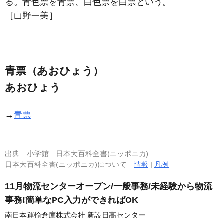
る。青色票を青票、白色票を白票という。
［山野一美］
青票（あおひょう）
あおひょう
→
青票
出典
小学館 日本大百科全書(ニッポニカ)
日本大百科全書(ニッポニカ)について
情報
|
凡例
11月物流センターオープン/一般事務/未経験から物流
事務!簡単なPC入力ができればOK
南日本運輸倉庫株式会社 新設日高センター