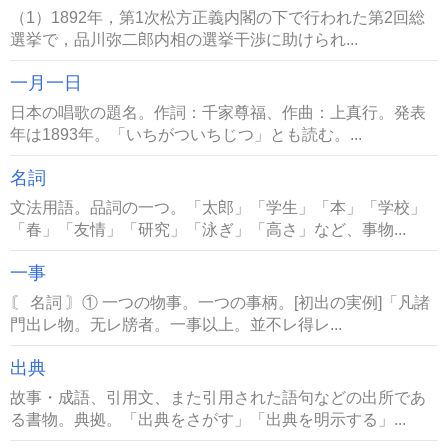
（1）1892年，第1次松方正義内閣の下で行われた第2回総
選挙で，品川弥二郎内相の選挙干渉に助けられ...
一月一日
日本の唱歌の題名。作詞：千家尊福、作曲：上真行。発表
年は1893年。「いちがついちじつ」とも読む。...
名詞
文法用語。品詞の一つ。「太郎」「学生」「本」「学校」
「春」「友情」「研究」「泳ぎ」「高さ」など、事物...
一事
〘 名詞 〙① 一つの物事。一つの事柄。[初出の実例]「凡諸
門出レ物。无レ牓者。一事以上。並不レ得レ...
出典
故事・成語、引用文、また引用された語句などの出所であ
る書物。典拠。「出典をさがす」「出典を明示する」...