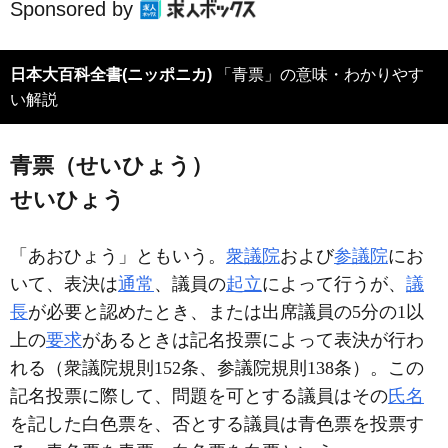
Sponsored by
日本大百科全書(ニッポニカ)
「青票」の意味・わかりやす
い解説
青票（せいひょう）
せいひょう
「あおひょう」ともいう。
衆議院
および
参議院
にお
いて、表決は
通常
、議員の
起立
によって行うが、
議
長
が必要と認めたとき、または出席議員の5分の1以
上の
要求
があるときは記名投票によって表決が行わ
れる（衆議院規則152条、参議院規則138条）。この
記名投票に際して、問題を可とする議員はその
氏名
を記した白色票を、否とする議員は青色票を投票す