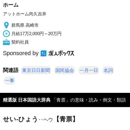
ホーム
アットホーム尚久吉井
群馬県 高崎市
月給17万2,000円～20万円
契約社員
Sponsored by
関連語
東京日日新聞
国民協会
一月一日
名詞
一事
精選版 日本国語大辞典
「青票」の意味・読み・例文・類語
せい‐ひょう
【青票】
‥ヘウ