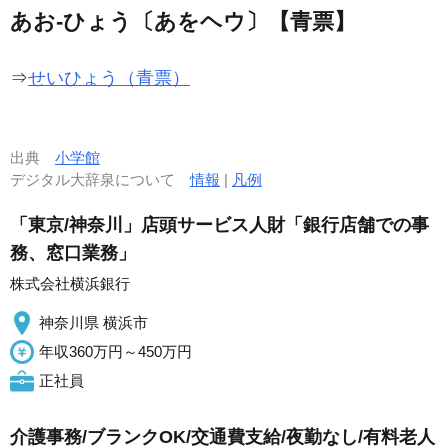
あお‐ひょう〔あをヘウ〕【青票】
⇒
せいひょう（青票）
出典
小学館
デジタル大辞泉について
情報
|
凡例
「東京/神奈川」店頭サービス人財「銀行店舗での事
務、窓口業務」
株式会社横浜銀行
神奈川県 横浜市
年収360万円～450万円
正社員
介護事務/ブランクOK/交通費支給/夜勤なし/有料老人