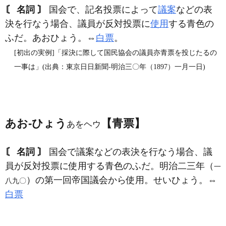
〘 名詞 〙
国会で、記名投票によって
議案
などの表
決を行なう場合、議員が反対投票に
使用
する青色の
ふだ。あおひょう。⇔
白票
。
[初出の実例]「採決に際して国民協会の議員亦青票を投じたるの
一事は」(出典：東京日日新聞‐明治三〇年（1897）一月一日)
あお‐ひょう
【青票】
あをヘウ
〘 名詞 〙
国会で議案などの表決を行なう場合、議
員が反対投票に使用する青色のふだ。明治二三年（
一
）の第一回帝国議会から使用。せいひょう。⇔
八九〇
白票