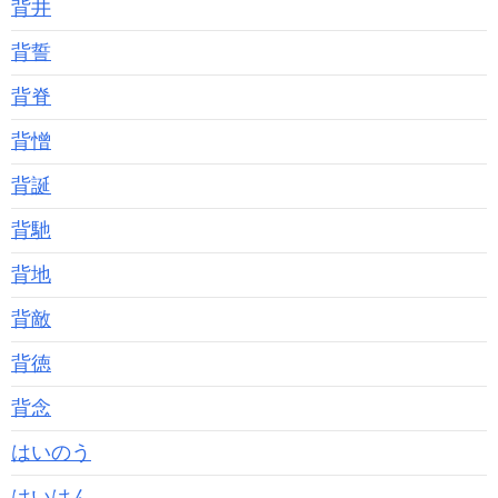
背井
背誓
背脊
背憎
背誕
背馳
背地
背敵
背徳
背念
はいのう
はいはん