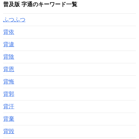
普及版 字通のキーワード一覧
ふつふつ
背依
背違
背陰
背恩
背悔
背郭
背汗
背棄
背毀