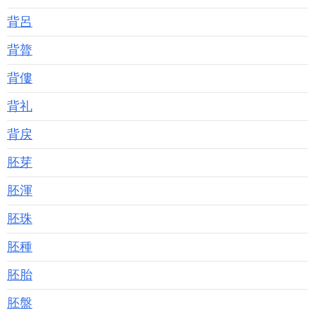
背呂
背膂
背僂
背礼
背戻
胚芽
胚渾
胚珠
胚種
胚胎
胚盤