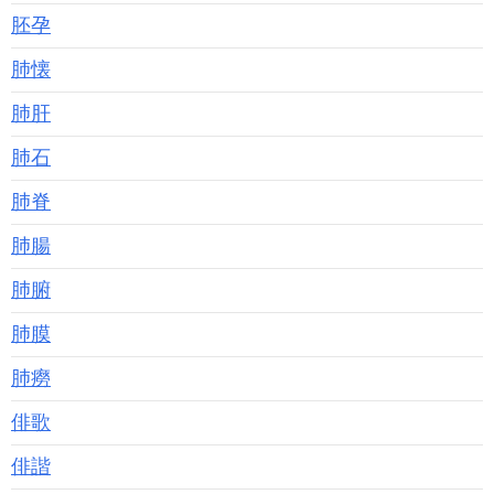
胚孕
肺懐
肺肝
肺石
肺脊
肺腸
肺腑
肺膜
肺癆
俳歌
俳諧