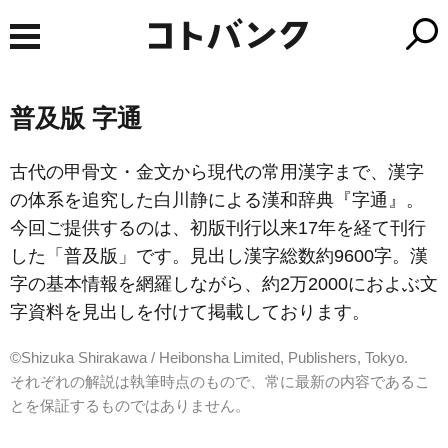
普及版 字通
古代の甲骨文・金文から現代の常用漢字まで、漢字
の体系を追究した白川静による漢和辞典『字通』。
今回ご提供するのは、初版刊行以来17年を経て刊行
した「普及版」です。見出し漢字総数約9600字。漢
字の基本情報を網羅しながら、約2万2000におよぶ文
字資料を見出しを付けて掲載しております。
©Shizuka Shirakawa / Heibonsha Limited, Publishers, Tokyo.
それぞれの解説は執筆時点のもので、常に最新の内容であるこ
とを保証するものではありません。