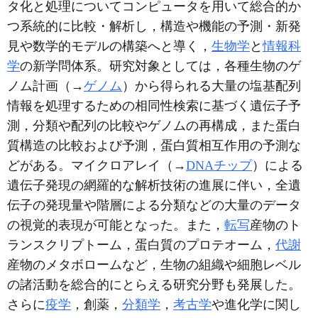
タ化と処理についてコンピュータを用いて総合的か
つ系統的に比較・解析し，構造や機能の予測・新発
見や数学的モデルの構築へと導く，
生物学
と
情報科
学
の新学問体系。研究対象としては，各種生物のゲ
ノム計画（→
ゲノム
）から得られる大量の塩基配列
情報を処理するための相同性検索に基づく遺伝子予
測，分類や配列の比較やゲノムの再構成，また蛋白
質構造の比較および予測，蛋白質相互作用の予測な
どがある。マイクロアレイ（→
DNAチップ
）による
遺伝子発現の網羅的な解析技術の進展に伴い，全遺
伝子の発現量や階層による分類などの大量のデータ
の視覚的表現が可能となった。また，
転写
産物のト
ランスクリプトーム，蛋白質のプロテオーム，
代謝
産物のメタボロームなど，生物の組織や細胞レベル
の諸活動を総合的にとらえる研究分野も発展した。
さらに
疫学
，創薬，
分類学
，
考古学
や進化学に関し