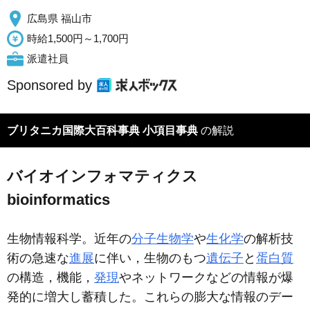
広島県 福山市
時給1,500円～1,700円
派遣社員
Sponsored by
ブリタニカ国際大百科事典 小項目事典
の解説
バイオインフォマティクス
bioinformatics
生物情報科学。近年の
分子生物学
や
生化学
の解析技
術の急速な
進展
に伴い，生物のもつ
遺伝子
と
蛋白質
の構造，機能，
発現
やネットワークなどの情報が爆
発的に増大し蓄積した。これらの膨大な情報のデー