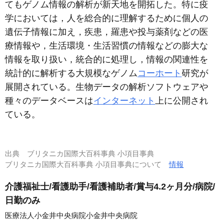
てもゲノム情報の解析が新天地を開拓した。特に疫
学においては，人を総合的に理解するために個人の
遺伝子情報に加え，疾患，羅患や投与薬剤などの医
療情報や，生活環境・生活習慣の情報などの膨大な
情報を取り扱い，統合的に処理し，情報の関連性を
統計的に解析する大規模なゲノム
コーホート
研究が
展開されている。生物データの解析ソフトウェアや
種々のデータベースは
インターネット
上に公開され
ている。
出典
ブリタニカ国際大百科事典 小項目事典
ブリタニカ国際大百科事典 小項目事典について
情報
介護福祉士/看護助手/看護補助者/賞与4.2ヶ月分/病院/
日勤のみ
医療法人小金井中央病院小金井中央病院