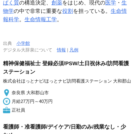
ぱく質
の構造決定、
創薬
をはじめ、現代の
医学
・
生
物学
の中で非常に重要な
役割
を担っている。
生命情
報科学
。
生命情報工学
。
出典
小学館
デジタル大辞泉について
情報
|
凡例
精神保健福祉士 登録必須/PSW/土日祝休み/訪問看護
ステーション
株式会社ほっとナビ/ほっとナビ訪問看護ステーション 大和郡山
奈良県 大和郡山市
月給27万円～40万円
正社員
看護師・准看護師/デイケア/日勤のみ/残業なし・少