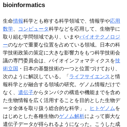
bioinformatics
生命
情報
科学とも称する科学領域で、情報学や
応用
数学
、
コンピュータ
科学などを応用して、生物学に
取り組む学問領域であり、いまや
バイオテクノロジ
ー
のなかで重要な位置を占めている領域。日本の科
学技術政策の策定に大きな影響力をもつ科学技術会
議の専門委員会は、バイオインフォマティクスを
技
術立国
・日本の基盤技術の一つと位置づけており、
次のように解説している。「
ライフサイエンス
と情
報科学とが融合する領域の研究。ゲノム情報だけで
なく、
遺伝子
からタンパクの構造や機能までを含め
た生物情報を広く活用することを目的とした生物デ
ータ全体を取り扱う総合的な科学」。
ヒトゲノム
を
はじめとした各種生物の
ゲノム解析
によって膨大な
遺伝子データが得られるようになった。こうした成