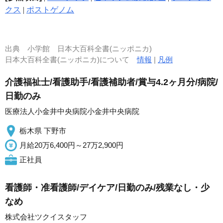
クス
|
ポストゲノム
出典
小学館 日本大百科全書(ニッポニカ)
日本大百科全書(ニッポニカ)について
情報
|
凡例
介護福祉士/看護助手/看護補助者/賞与4.2ヶ月分/病院/
日勤のみ
医療法人小金井中央病院小金井中央病院
栃木県 下野市
月給20万6,400円～27万2,900円
正社員
看護師・准看護師/デイケア/日勤のみ/残業なし・少
なめ
株式会社ツクイスタッフ