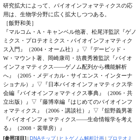
研究拡大によって、バイオインフォマティクスの応
用は、生物学分野に広く拡大しつつある。
［飯野和美］
『マルコム・A・キャンベル他著、松尾洋監訳『ゲノ
ミクス・プロテオミクス・バイオインフォマティク
ス入門』（2004・オーム社）』
▽
『デービッド・
W・マウント著、岡崎康司・坊農秀雅監訳『バイオ
インフォマティクス――ゲノム配列から機能解析
へ』（2005・メディカル・サイエンス・インターナ
ショナル）』
▽
『日本バイオインフォマティクス学
会編『バイオインフォマティクス事典』（2006・共
立出版）』
▽
『藤博幸編『はじめてのバイオインフ
ォマティクス』（2006・講談社）』
▽
『舘野義男著
『バイオインフォマティクス――生命情報学を考え
る』（2008・裳華房）』
[参照項目]
|
DNAチップ
|
ヒトゲノム解析計画
|
プロテオミ