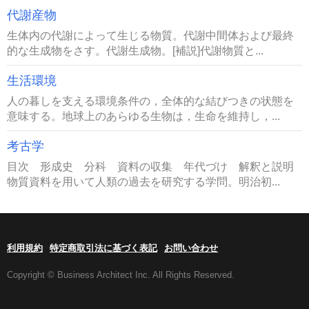
代謝産物
生体内の代謝によって生じる物質。代謝中間体および最終
的な生成物をさす。代謝生成物。[補説]代謝物質と...
生活環境
人の暮しを支える環境条件の，全体的な結びつきの状態を
意味する。地球上のあらゆる生物は，生命を維持し，...
考古学
目次 形成史 分科 資料の収集 年代づけ 解釈と説明
物質資料を用いて人類の過去を研究する学問。明治初...
利用規約
特定商取引法に基づく表記
お問い合わせ
Copyright © Business Architect Inc. All Rights Reserved.