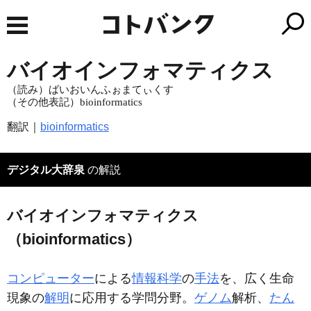
バイオインフォマティクス
（読み）ばいおいんふぉまてぃくす
（その他表記）bioinformatics
翻訳｜
bioinformatics
デジタル大辞泉
の解説
バイオインフォマティクス
（bioinformatics）
コンピューター
による
情報科学
の
手法
を、広く生命
現象の
解明
に応用する学問分野。
ゲノム
解析、
たん