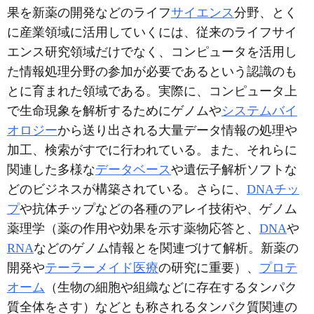
果を新薬の開発などのライフ
サイエンス
分野、とく
に産業領域に活用していくには、従来のライフサイ
エンス研究領域だけでなく、コンピュータを活用し
た情報処理分野の参加が必要であるという認識のも
とに育まれた領域である。実際に、コンピュータ上
で生命現象を解析するためにゲノムや
システムバイ
オロジー
から送り出される大量データ情報の処理や
加工、検索がすでに行われている。また、それらに
関連した多様な
データベース
や遺伝子解析ソフトな
どのビジネスが構築されている。さらに、
DNAチッ
プ
や抗体チップなどの各種のアレイ技術や、ゲノム
薬理学（薬の作用や効果を示す薬物応答と、
DNA
や
RNA
などのゲノム情報とを関連づけて解析。新薬の
開発や
テーラーメイド医療
の研究に重要）、
プロテ
オーム
（生物の細胞や組織などに存在するタンパク
質全体をさす）などとも称されるタンパク質関連の