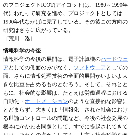
のプロジェクトICOT(アイコット)は、1980～1990年
代にわたって研究を進め、プロジェクトとしては
1990年代なかばに完了している。その後この方向の
研究はさらに広がっている。
［荒川 泓］
情報科学の今後
情報科学の今後の展開は、電子計算機の
ハードウェ
ア
としての側面のみでなく、
ソフトウェア
としての
面、さらに情報処理技術の全面的展開がいよいよ大
きな比重を占めるものとなろう。そして、それとと
もに、社会的な影響は、たとえば労働過程における
自動化・
オートメーション
のような直接的な影響に
とどまらず、大きくは「情報化」された社会におけ
る世論コントロールの問題など、今後の社会発展の
根本にかかわる問題として、すでに提起されてきて