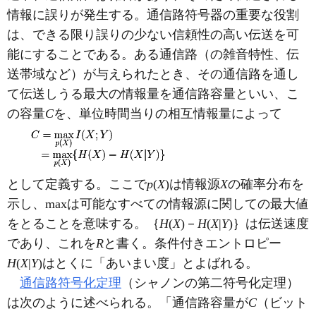
情報に誤りが発生する。通信路符号器の重要な役割
は、できる限り誤りの少ない信頼性の高い伝送を可
能にすることである。ある通信路（の雑音特性、伝
送帯域など）が与えられたとき、その通信路を通し
て伝送しうる最大の情報量を通信路容量といい、こ
の容量
C
を、単位時間当りの相互情報量によって
として定義する。ここで
p
(
X
)は情報源
X
の確率分布を
示し、maxは可能なすべての情報源に関しての最大値
をとることを意味する。｛
H
(
X
)－
H
(
X
|
Y
)｝は伝送速度
であり、これを
R
と書く。条件付きエントロピー
H
(
X
|
Y
)はとくに「あいまい度」とよばれる。
通信路符号化定理
（シャノンの第二符号化定理）
は次のように述べられる。「通信路容量が
C
（ビット