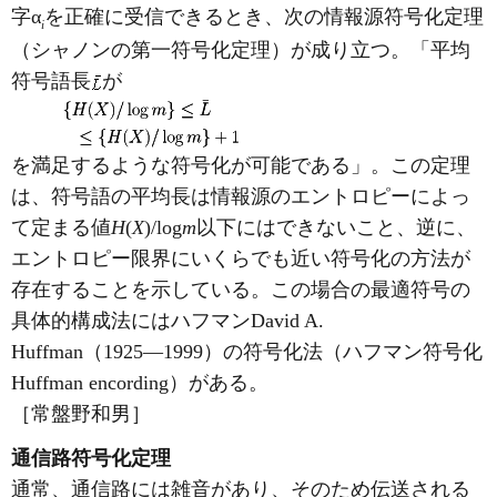
字α
を正確に受信できるとき、次の情報源符号化定理
i
（シャノンの第一符号化定理）が成り立つ。「平均
符号語長
が
を満足するような符号化が可能である」。この定理
は、符号語の平均長は情報源のエントロピーによっ
て定まる値
H
(
X
)/log
m
以下にはできないこと、逆に、
エントロピー限界にいくらでも近い符号化の方法が
存在することを示している。この場合の最適符号の
具体的構成法にはハフマンDavid A.
Huffman（1925―1999）の符号化法（ハフマン符号化
Huffman encording）がある。
［常盤野和男］
通信路符号化定理
通常、通信路には雑音があり、そのため伝送される