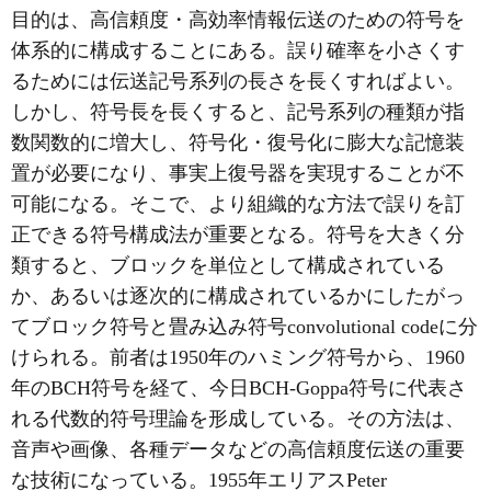
目的は、高信頼度・高効率情報伝送のための符号を
体系的に構成することにある。誤り確率を小さくす
るためには伝送記号系列の長さを長くすればよい。
しかし、符号長を長くすると、記号系列の種類が指
数関数的に増大し、符号化・復号化に膨大な記憶装
置が必要になり、事実上復号器を実現することが不
可能になる。そこで、より組織的な方法で誤りを訂
正できる符号構成法が重要となる。符号を大きく分
類すると、ブロックを単位として構成されている
か、あるいは逐次的に構成されているかにしたがっ
てブロック符号と畳み込み符号convolutional codeに分
けられる。前者は1950年のハミング符号から、1960
年のBCH符号を経て、今日BCH-Goppa符号に代表さ
れる代数的符号理論を形成している。その方法は、
音声や画像、各種データなどの高信頼度伝送の重要
な技術になっている。1955年エリアスPeter