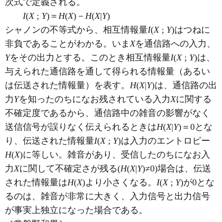
次式で定義される。
I
(
X
;
Y
)＝
H
(
X
)－
H
(
X
|
Y
)
シャノンの不等式から、相互情報量
I
(
X
;
Y
)はつねに
非負であることがわかる。いま
X
を通信路への入力、
Y
をその出力とする。このとき相互情報量
I
(
X
;
Y
)は、
与えられた通信路を通して得られる情報量（あるい
は伝送された情報量）を表す。
H
(
X
|
Y
)は、通信路の出
力
Y
を知ったのちになお残されている入力
X
に関する
不確定度であるから、通信路中の雑音の影響がなく
送信信号が誤りなく伝えられるときは
H
(
X
|
Y
)＝0とな
り、伝送された情報量
I
(
X
;
Y
)は入力のエントロピー
H
(
X
)に等しい。雑音があり、受信したのちになお入
力
X
に関して不確定さが残る(
H
(
X
|
Y
)≠0)場合は、伝送
された情報量は
H
(
X
)より小さくなる。
I
(
X
;
Y
)が0とな
るのは、雑音が非常に大きく、入力信号と出力信号
が事実上独立になった場合である。