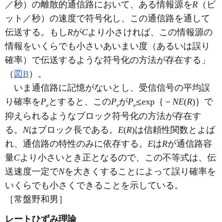
／秒）の離散的通信路において、ある情報源を
R
（ビ
ット／秒）の速度で符号化し、この通信路を通して
伝送する。もし
R
が
C
より小さければ、この情報源の
情報をいくらでも小さいあいまい度（あるいは誤り
確率）で伝送するような符号化の方法が存在する」
（
図B
）。
いま通信路に記憶がないとし、受信信号の平均誤
り確率を
P
とすると、この
P
が
P
exp｛－
NE
(
R
)｝で
e
e
e
抑えられるようなブロック符号化の方法が存在す
る。
N
はブロック長である。
E
(
R
)は信頼性関数とよば
れ、通信路の特性のみに依存する。
E
は
R
が通信路容
量
C
より小さいとき正となるので、この不等式は、伝
送速度一定で
N
を大きくすることによって誤り確率を
いくらでも小さくできることを示している。
［常盤野和男］
レートひずみ理論