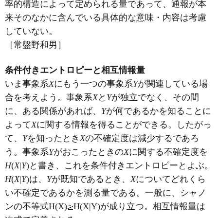
率的構造によって定められる量であって、通報が本
来そのなかに含んでいる具体的な意味・内容は考慮
していない。
［常盤野和男］
条件付きエントロピーと相互情報量
いま事象系
X
にもう一つの事象系
Y
が関連している場
合を考えよう。事象系
X
と
Y
が独立でなく、その間
に、ある関係があれば、
Y
が何であるかを知ることに
よって
X
に関する情報を得ることができる。したがっ
て、
Y
を知ったとき
X
の不確定度は減少するであろ
う。事象系
Y
がおこったときの
X
に関する不確定度を
H
(
X
|
Y
)と書き、これを条件付きエントロピーとよぶ。
H
(
X
|
Y
)は、
Y
が既知であるとき、
X
についてどれくら
い不確定であるかを測る量である。一般に、シャノ
ンの不等式H(X)
H(X|Y)が成り立つ。相互情報量は