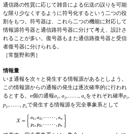
通信路の性質に応じて雑音による伝送の誤りを可能
な限り少なくするように符号化するという二つの役
割をもつ。符号器は、これら二つの機能に対応して
情報源符号器と通信路符号器に分けて考え、設計さ
れることが多い。復号器もまた通信路復号器と受信
者復号器に分けられる。
［常盤野和男］
情報量
いま通報を次々と発生する情報源があるとしよう。
この情報源からの通報の発生は逐次確率的に行われ
るとする。
n
個の通報
a
,
a
,……,
a
をそれぞれ確率
p
,
1
2
n
1
p
,……,
p
で発生する情報源を完全事象系として
2
n