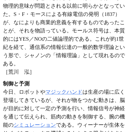
物理的意味が問題とされる以前に明らかとなってい
た。S・F・モースによる有線電信の発明（1837）
が、なによりも商業的意義を有するものであったこ
とが、それを物語っている。モールス符号は、本質
的にはYES／NOの二値論理的である。これが約1世
紀を経て、通信系の情報伝達の一般的数学理論とい
う形で、シャノンの「情報理論」として現れるので
ある。
［荒川 泓］
制御と予測
今日、ロボットや
マジックハンド
は生産の場に広く
登場してきているが、それが物をつかむ動きは、脳
が目的に対して一定の予測を行い、情報信号が神経
を通じて伝えられ、筋肉の動きを制御する、腕の機
能の
シミュレーション
である。ウィーナーが生体を