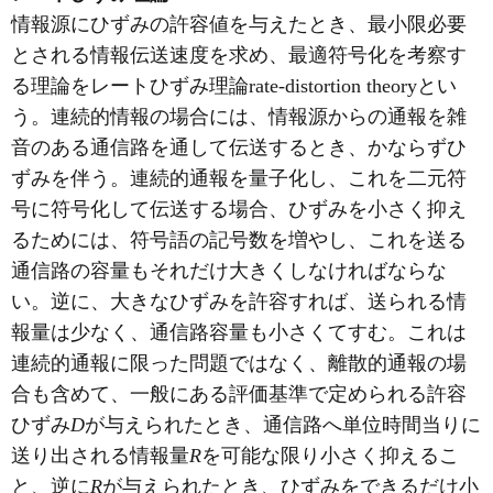
情報源にひずみの許容値を与えたとき、最小限必要
とされる情報伝送速度を求め、最適符号化を考察す
る理論をレートひずみ理論rate-distortion theoryとい
う。連続的情報の場合には、情報源からの通報を雑
音のある通信路を通して伝送するとき、かならずひ
ずみを伴う。連続的通報を量子化し、これを二元符
号に符号化して伝送する場合、ひずみを小さく抑え
るためには、符号語の記号数を増やし、これを送る
通信路の容量もそれだけ大きくしなければならな
い。逆に、大きなひずみを許容すれば、送られる情
報量は少なく、通信路容量も小さくてすむ。これは
連続的通報に限った問題ではなく、離散的通報の場
合も含めて、一般にある評価基準で定められる許容
ひずみ
D
が与えられたとき、通信路へ単位時間当りに
送り出される情報量
R
を可能な限り小さく抑えるこ
と、逆に
R
が与えられたとき、ひずみをできるだけ小