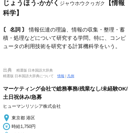
じょうほう‐かがく
【情報
ジャウホウクヮガク
科学】
〘 名詞 〙
情報伝達の理論、情報の収集・整理・蓄
積・処理などについて研究する学問。特に、コンピ
ュータの利用技術を研究する計算機科学をいう。
出典
精選版 日本国語大辞典
精選版 日本国語大辞典について
情報
|
凡例
マーケティング会社で総務事務/残業なし/未経験OK/
土日祝休み/急募
ヒューマンリソシア株式会社
東京都 港区
時給1,750円