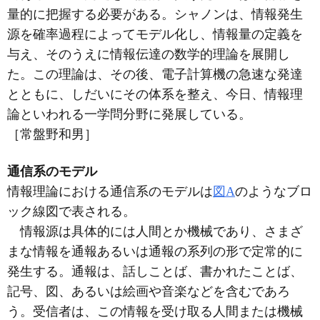
量的に把握する必要がある。シャノンは、情報発生
源を確率過程によってモデル化し、情報量の定義を
与え、そのうえに情報伝達の数学的理論を展開し
た。この理論は、その後、電子計算機の急速な発達
とともに、しだいにその体系を整え、今日、情報理
論といわれる一学問分野に発展している。
［常盤野和男］
通信系のモデル
情報理論における通信系のモデルは
図A
のようなブロ
ック線図で表される。
情報源は具体的には人間とか機械であり、さまざ
まな情報を通報あるいは通報の系列の形で定常的に
発生する。通報は、話しことば、書かれたことば、
記号、図、あるいは絵画や音楽などを含むであろ
う。受信者は、この情報を受け取る人間または機械