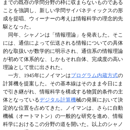
までの既存の学問分野の枠に収まらないものである
ことを強調し、新しい学問サイバネティックスの形
成を提唱、ウィーナーの考えは情報科学の理念的先
駆となった。
同年、シャノンは「情報理論」を発表した。そこ
には、通信によって伝送される情報についての具体
的な取扱いが数学的に明示され、通信系の情報理論
が初めて体系的な、しかもそれ自体、完成度の高い
理論として世に出された。
一方、1945年にノイマンは
プログラム内蔵方式
の
計算機を提案した。その基本線はそのまま今日にま
で引き継がれ、情報科学を構成する物質的条件の主
体となっている
デジタル計算機
械の発展において決
定的な位置を占めてきた。ノイマンは、さらに自動
機械（オートマトン）の一般的な研究を進め、情報
科学におけるこの分野の道を開いた。以上のシャノ