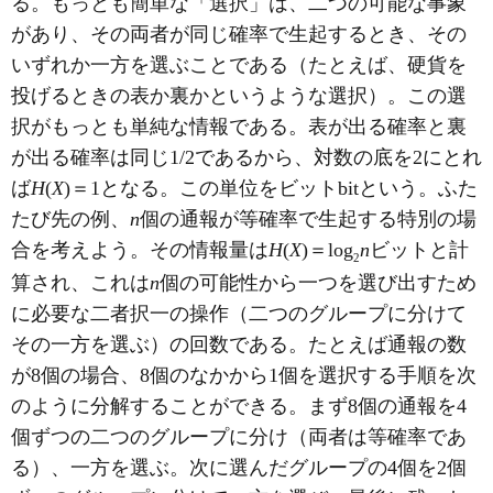
る。もっとも簡単な「選択」は、二つの可能な事象
があり、その両者が同じ確率で生起するとき、その
いずれか一方を選ぶことである（たとえば、硬貨を
投げるときの表か裏かというような選択）。この選
択がもっとも単純な情報である。表が出る確率と裏
が出る確率は同じ1/2であるから、対数の底を2にとれ
ば
H
(
X
)＝1となる。この単位をビットbitという。ふた
たび先の例、
n
個の通報が等確率で生起する特別の場
合を考えよう。その情報量は
H
(
X
)＝log
n
ビットと計
2
算され、これは
n
個の可能性から一つを選び出すため
に必要な二者択一の操作（二つのグループに分けて
その一方を選ぶ）の回数である。たとえば通報の数
が8個の場合、8個のなかから1個を選択する手順を次
のように分解することができる。まず8個の通報を4
個ずつの二つのグループに分け（両者は等確率であ
る）、一方を選ぶ。次に選んだグループの4個を2個