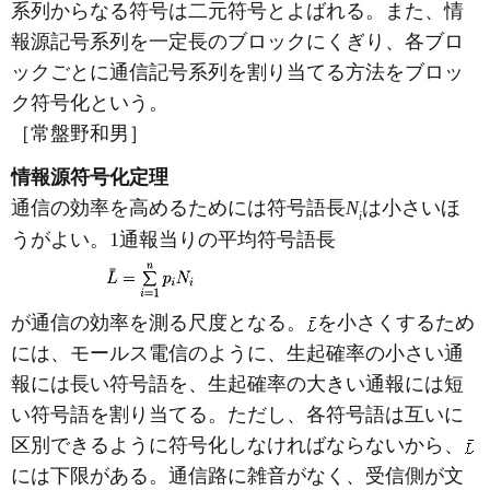
系列からなる符号は二元符号とよばれる。また、情
報源記号系列を一定長のブロックにくぎり、各ブロ
ックごとに通信記号系列を割り当てる方法をブロッ
ク符号化という。
［常盤野和男］
情報源符号化定理
通信の効率を高めるためには符号語長
N
は小さいほ
i
うがよい。1通報当りの平均符号語長
が通信の効率を測る尺度となる。
を小さくするため
には、モールス電信のように、生起確率の小さい通
報には長い符号語を、生起確率の大きい通報には短
い符号語を割り当てる。ただし、各符号語は互いに
区別できるように符号化しなければならないから、
には下限がある。通信路に雑音がなく、受信側が文