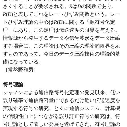
さくすることが要求される。
R
は
D
の関数であり、
R
(
D
)と表してこれをレートひずみ関数という。レー
トひずみ理論の中心は
R
(
D
)に関する「源符号化定
理」にあり、この定理は伝送速度の限界を与える。
情報源から発生するデータや信号波形をデータ圧縮
する場合に、この理論はその圧縮の理論的限界を示
すものであって、今日のデータ圧縮技術の理論的基
礎になっている。
［常盤野和男］
符号理論
シャノンによる通信路符号化定理の発見以来、低い
誤り確率で通信路容量にできるだけ近い伝送速度を
実現する符号の研究、とくに通信システム、計算機
の信頼性向上につながる誤り訂正符号の研究は、符
号理論として著しい発展を遂げてきた。符号理論の