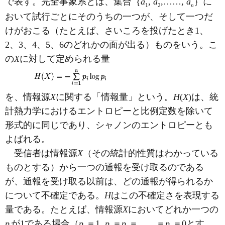
で表す。完全事象系とは、集合｛
a
,
a
,……,
a
｝に
1
2
n
おいて試行ごとにそのうちの一つが、そして一つだ
けがおこる（たとえば、さいころを投げたとき1、
2、3、4、5、6のどれかの面が出る）ものをいう。こ
の
X
に対して定められる量
を、情報源
X
に関する「情報量」という。
H
(
X
)は、統
計熱力学におけるエントロピーと比例定数を除いて
形式的に同じであり、シャノンのエントロピーとも
よばれる。
受信者は情報源
X
（その統計的性質はわかっている
ものとする）から一つの通報を受け取るのである
が、通報を受け取る以前は、どの通報が得られるか
について不確定である。
H
はこの不確定さを表現する
量である。たとえば、情報源
X
においてどれか一つの
p
が1である場合（
p
＝1,
p
＝
p
＝……＝
p
＝0とす