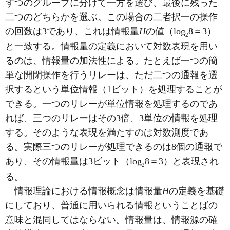
ずつのグループに分けて一方を選び、最後に残った
二つのどちらかを選ぶ。この場合の二者択一の操作
の回数は3であり、これは情報量
H
の値（log
8＝3）
2
と一致する。情報量の定義において対数表現を用い
るのは、情報量の加法性による。たとえば一つの簡
単な開閉操作を行うリレーは、ただ二つの通報を選
択するという単位情報（1ビット）を処理することが
できる。一つのリレーが単位情報を処理するのであ
れば、三つのリレーはその3倍、3単位の情報を処理
する。そのような表現を満たすのは対数測度であ
る。実際三つのリレーが処理できるのは8個の通報で
あり、その情報量は3ビット（log
8＝3）と表現され
2
る。
情報理論における情報概念は情報量
H
の定義を基礎
にしており、普通に用いられる情報ということばの
意味と混同してはならない。情報量は、情報源の確