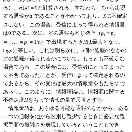
i
1
2
3
n
る）、
H
(
X
)＝0と計算される。すなわち、
X
から出現
する通報が
a
であることがわかっており、
X
に不確定
1
さはない。この場合、受信によって得られる情報量
は0である。次に、どの通報も同じ確率（
p
＝
p
1
2
＝……＝
p
＝1/
n
）で出現するとき
H
は最大となり、
n
log
n
に等しい。これは明らかに、
n
個の通報のなかの
どの通報が得られるかについて、もっとも不確定な
場合である。この場合には、受信者にとってまった
く不明であったことが、受信によって確定されるの
であるから、その受信は最大の情報量をもたらすで
あろう。このように、情報理論は、情報源に関する
不確定度
H
をもって情報の量的尺度とする。
情報量
H
は、あらゆる可能な通報のなかから、ある
一つの通報を他から区別し選択するときに必要な選
択手順の複雑さを表現しているということもでき