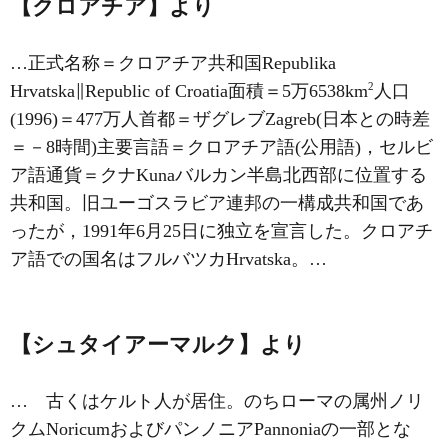
【クロアチア】より
…正式名称＝クロアチア共和国Republika
2
Hrvatska∥Republic of Croatia面積＝5万6538km
人口
(1996)＝477万人首都＝ザグレブZagreb(日本との時差
＝－8時間)主要言語＝クロアチア語(公用語)，セルビ
ア語通貨＝クナKunaバルカン半島北西部に位置する
共和国。旧ユーゴスラビア連邦の一構成共和国であ
ったが，1991年6月25日に独立を宣言した。クロアチ
ア語での国名はフルバツカHrvatska。…
【シュタイアーマルク】より
… 古くはケルト人が居住。のちローマの属州ノリ
クムNoricumおよびパンノニアPannoniaの一部とな