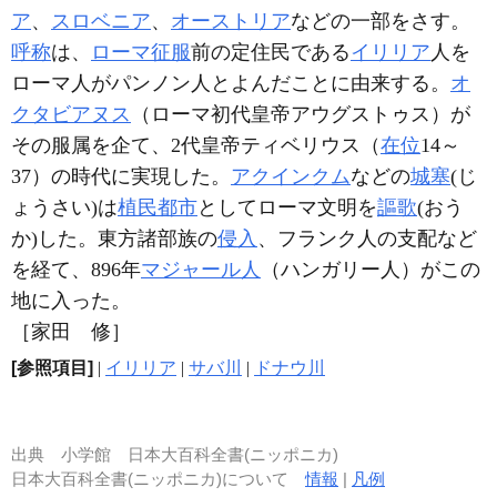
ア
、
スロベニア
、
オーストリア
などの一部をさす。
呼称
は、
ローマ
征服
前の定住民である
イリリア
人を
ローマ人がパンノン人とよんだことに由来する。
オ
クタビアヌス
（ローマ初代皇帝アウグストゥス）が
その服属を企て、2代皇帝ティベリウス（
在位
14～
37）の時代に実現した。
アクインクム
などの
城塞
(じ
ょうさい)は
植民都市
としてローマ文明を
謳歌
(おう
か)した。東方諸部族の
侵入
、フランク人の支配など
を経て、896年
マジャール人
（ハンガリー人）がこの
地に入った。
［家田 修］
[参照項目]
|
イリリア
|
サバ川
|
ドナウ川
出典
小学館 日本大百科全書(ニッポニカ)
日本大百科全書(ニッポニカ)について
情報
|
凡例