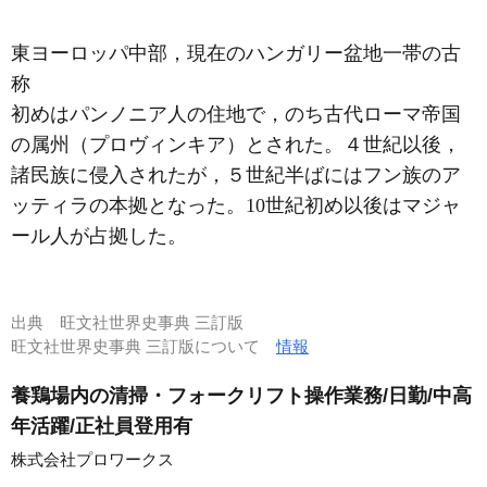
東ヨーロッパ中部，現在のハンガリー盆地一帯の古
称
初めはパンノニア人の住地で，のち古代ローマ帝国
の属州（プロヴィンキア）とされた。４世紀以後，
諸民族に侵入されたが，５世紀半ばにはフン族のア
ッティラの本拠となった。10世紀初め以後はマジャ
ール人が占拠した。
出典
旺文社世界史事典 三訂版
旺文社世界史事典 三訂版について
情報
養鶏場内の清掃・フォークリフト操作業務/日勤/中高
年活躍/正社員登用有
株式会社プロワークス