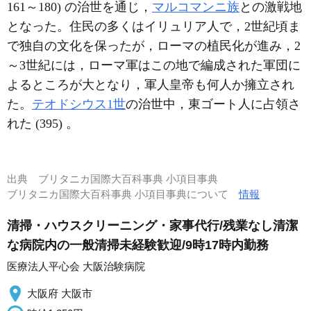
161～180) の治世を通じ，
マルコマンニ族
との激戦地
となった。住民の多くはイリュリア人で，2世紀頃ま
で独自の文化を保ったが，ローマの植民化が進み，2
～3世紀には，ローマ軍はこの地で編成された軍団に
よるところが大となり，軍人皇帝も何人か擁立され
た。
テオドシウス1世
の治世中，東ゴート人に占領さ
れた (395) 。
出典
ブリタニカ国際大百科事典 小項目事典
ブリタニカ国際大百科事典 小項目事典について
情報
清掃・ハウスクリーニング・家事代行/残業なし清潔
な病院内の一般清掃未経験歓迎/9時17時内勤務
医療法人平心会 大阪治験病院
大阪府 大阪市