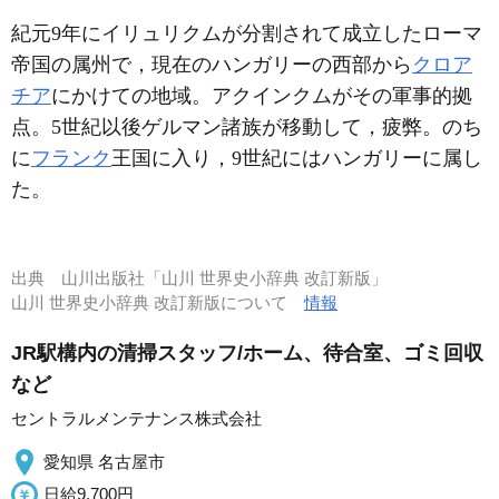
紀元9年にイリュリクムが分割されて成立したローマ
帝国の属州で，現在のハンガリーの西部から
クロア
チア
にかけての地域。アクインクムがその軍事的拠
点。5世紀以後ゲルマン諸族が移動して，疲弊。のち
に
フランク
王国に入り，9世紀にはハンガリーに属し
た。
出典
山川出版社「山川 世界史小辞典 改訂新版」
山川 世界史小辞典 改訂新版について
情報
JR駅構内の清掃スタッフ/ホーム、待合室、ゴミ回収
など
セントラルメンテナンス株式会社
愛知県 名古屋市
日給9,700円