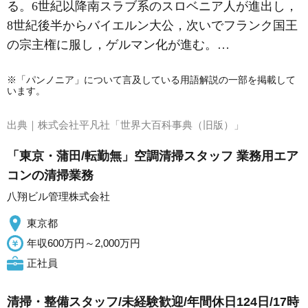
る。6世紀以降南スラブ系のスロベニア人が進出し，
8世紀後半からバイエルン大公，次いでフランク国王
の宗主権に服し，ゲルマン化が進む。…
※「パンノニア」について言及している用語解説の一部を掲載して
います。
出典｜
株式会社平凡社「世界大百科事典（旧版）」
「東京・蒲田/転勤無」空調清掃スタッフ 業務用エア
コンの清掃業務
八翔ビル管理株式会社
東京都
年収600万円～2,000万円
正社員
清掃・整備スタッフ/未経験歓迎/年間休日124日/17時