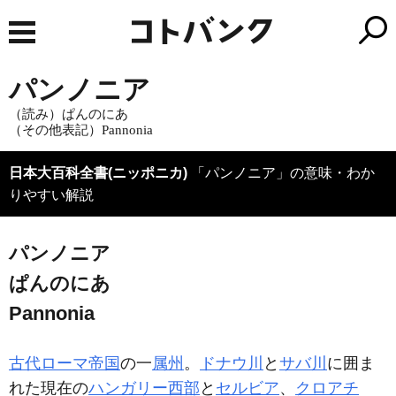
パンノニア
（読み）ぱんのにあ
（その他表記）Pannonia
日本大百科全書(ニッポニカ)
「パンノニア」の意味・わか
りやすい解説
パンノニア
ぱんのにあ
Pannonia
古代ローマ帝国
の一
属州
。
ドナウ川
と
サバ川
に囲ま
れた現在の
ハンガリー
西部
と
セルビア
、
クロアチ