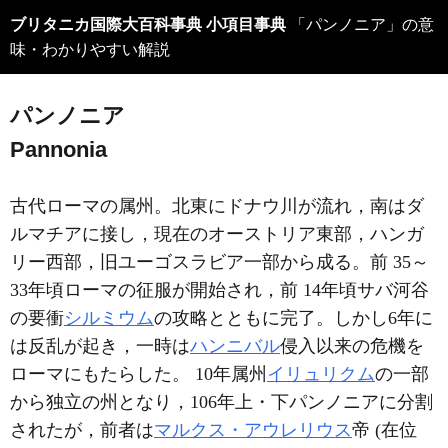
ブリタニカ国際大百科事典 小項目事典
「パンノニア」の意
味・わかりやすい解説
パンノニア
Pannonia
古代ローマの属州。北東にドナウ川が流れ，南はダ
ルマチアに接し，現在のオーストリア東部，ハンガ
リー西部，旧ユーゴスラビア一部から成る。前 35～
33年頃ローマの征服が開始され，前 14年頃サバ河谷
の要衝
シルミウム
の攻略とともに完了。しかし6年に
は反乱が起き，一時は
ハンニバル
侵入以来の危機を
ローマにもたらした。 10年属州
イリュリクム
の一部
から独立の州となり，106年上・下パンノニアに分割
されたが，前者は
マルクス・アウレリウス
帝 (在位