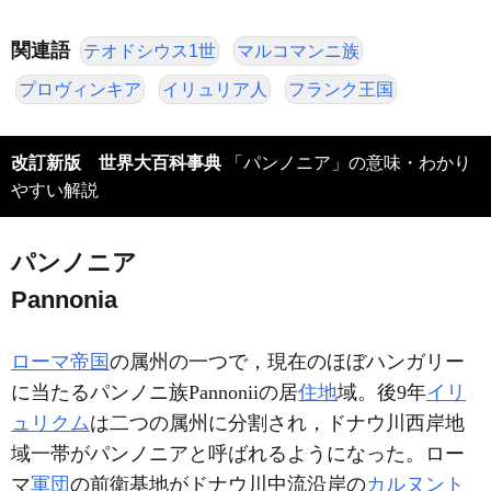
関連語
テオドシウス1世
マルコマンニ族
プロヴィンキア
イリュリア人
フランク王国
改訂新版 世界大百科事典
「パンノニア」の意味・わかり
やすい解説
パンノニア
Pannonia
ローマ帝国
の属州の一つで，現在のほぼハンガリー
に当たるパンノニ族Pannoniiの居
住地
域。後9年
イリ
ュリクム
は二つの属州に分割され，ドナウ川西岸地
域一帯がパンノニアと呼ばれるようになった。ロー
マ
軍団
の前衛基地がドナウ川中流沿岸の
カルヌント