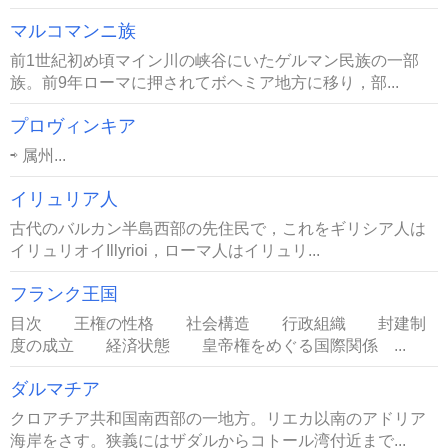
マルコマンニ族
前1世紀初め頃マイン川の峡谷にいたゲルマン民族の一部
族。前9年ローマに押されてボヘミア地方に移り，部...
プロヴィンキア
⇨ 属州...
イリュリア人
古代のバルカン半島西部の先住民で，これをギリシア人は
イリュリオイIllyrioi，ローマ人はイリュリ...
フランク王国
目次 王権の性格 社会構造 行政組織 封建制
度の成立 経済状態 皇帝権をめぐる国際関係 ...
ダルマチア
クロアチア共和国南西部の一地方。リエカ以南のアドリア
海岸をさす。狭義にはザダルからコトール湾付近まで...