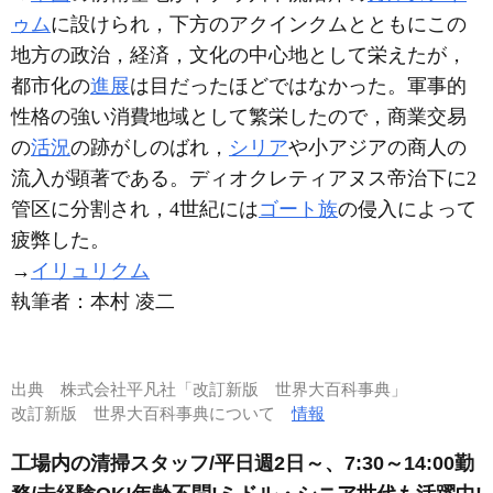
ゥム
に設けられ，下方のアクインクムとともにこの
地方の政治，経済，文化の中心地として栄えたが，
都市化の
進展
は目だったほどではなかった。軍事的
性格の強い消費地域として繁栄したので，商業交易
の
活況
の跡がしのばれ，
シリア
や小アジアの商人の
流入が顕著である。ディオクレティアヌス帝治下に2
管区に分割され，4世紀には
ゴート族
の侵入によって
疲弊した。
→
イリュリクム
執筆者：
本村 凌二
出典
株式会社平凡社「改訂新版 世界大百科事典」
改訂新版 世界大百科事典について
情報
工場内の清掃スタッフ/平日週2日～、7:30～14:00勤