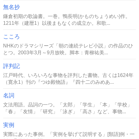
無名抄
鎌倉初期の歌論書。一巻。鴨長明(かものちょうめい)作。
1211年（建暦1）以後まもなくの成立か。和歌...
こころ
NHKのドラマシリーズ「朝の連続テレビ小説」の作品のひ
とつ。2003年3月～9月放映。脚本：青柳祐美...
評判記
江戸時代、いろいろな事物を評判した書物。古くは1624年
（寛永1）刊の『つゆ殿物語』『四十二のみめあ...
名詞
文法用語。品詞の一つ。「太郎」「学生」「本」「学校」
「春」「友情」「研究」「泳ぎ」「高さ」など、事物...
実例
実際にあった事例。「実例を挙げて説明する」[類語]例・一