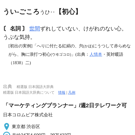
うい‐ごころ
【初心】
うひ‥
〘 名詞 〙
世間
ずれしていない、けがれのない心。
うぶな気持。
[初出の実例]「へりに付たる紅絹の、㒵
にうつして赤らめな
(かほ)
がら、胸に浪打つ初心
」(出典：
人情本
・英対暖語
(ウヰゴコロ)
（1838）二)
出典
精選版 日本国語大辞典
精選版 日本国語大辞典について
情報
|
凡例
「マーケティングプランナー」/週2日テレワーク可
日本コロムビア株式会社
東京都 渋谷区