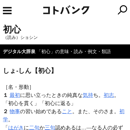
初心
（読み）ショシン
デジタル大辞泉
「初心」の意味・読み・例文・類語
しょ‐しん【初心】
［名・形動］
１
最初
に思い立ったときの純真な
気持
ち。
初志
。
「
初心
を貫く」「
初心
に返る」
２
物事
の習い始めである
こと
。また、そのさま。
初
学
。
「
はがき
に
二句
か
三句
認めあるは…―なる人の必ず