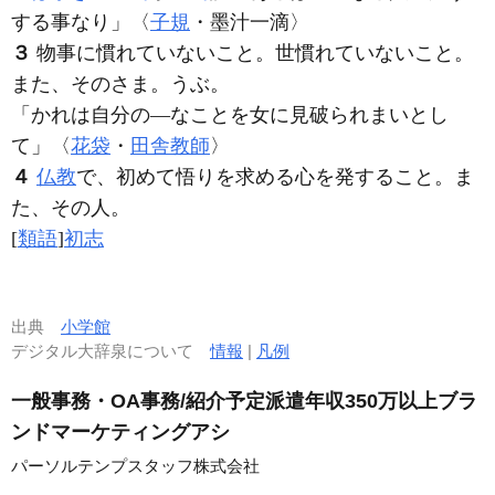
する事なり」〈
子規
・墨汁一滴〉
３
物事に慣れていないこと。世慣れていないこと。
また、そのさま。うぶ。
「かれは自分の―なことを女に見破られまいとし
て」〈
花袋
・
田舎教師
〉
４
仏教
で、初めて悟りを求める心を発すること。ま
た、その人。
[
類語
]
初志
出典
小学館
デジタル大辞泉について
情報
|
凡例
一般事務・OA事務/紹介予定派遣年収350万以上ブラ
ンドマーケティングアシ
パーソルテンプスタッフ株式会社