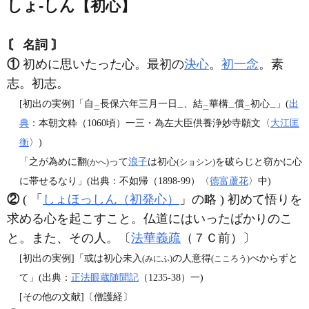
しょ‐しん【初心】
〘 名詞 〙
①
初めに思いたった心。最初の
決心
。
初一念
。素
志。初志。
[初出の実例]「自
長保六年三月一日
、結
華構
償
初心
」(
出
二
一
二
一
二
一
典
：本朝文粋（1060頃）一三・為左大臣供養浄妙寺願文〈
大江匡
衡
〉)
「之が為めに翻
って
浪子
は初心
を破らじと窃かに心
(かへ)
(ショシン)
に帯せるなり」(出典：不如帰（1898‐99）〈
徳富蘆花
〉中)
②
( 「
しょほっしん（初発心）
」の略 ) 初めて悟りを
求める心を起こすこと。仏道にはいったばかりのこ
と。また、その人。〔
法華義疏
（７Ｃ前）〕
[初出の実例]「或は初心未入
の人意得
べからずと
(みにふ)
(こころう)
て」(出典：
正法眼蔵随聞記
（1235‐38）一)
[その他の文献]〔僧護経〕