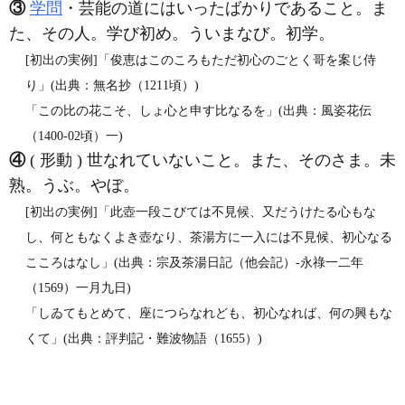
③
学問
・芸能の道にはいったばかりであること。ま
た、その人。学び初め。ういまなび。初学。
[初出の実例]「俊恵はこのころもただ初心のごとく哥を案じ侍
り」(出典：無名抄（1211頃）)
「この比の花こそ、しょ心と申す比なるを」(出典：風姿花伝
（1400‐02頃）一)
④
( 形動 ) 世なれていないこと。また、そのさま。未
熟。うぶ。やぼ。
[初出の実例]「此壺一段こびては不見候、又だうけたる心もな
し、何ともなくよき壺なり、茶湯方に一入には不見候、初心なる
こころはなし」(出典：宗及茶湯日記（他会記）‐永祿一二年
（1569）一月九日)
「しゐてもとめて、座につらなれども、初心なれば、何の興もな
くて」(出典：評判記・難波物語（1655）)