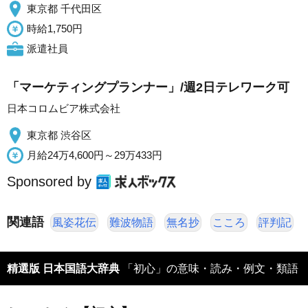
東京都 千代田区
時給1,750円
派遣社員
「マーケティングプランナー」/週2日テレワーク可
日本コロムビア株式会社
東京都 渋谷区
月給24万4,600円～29万433円
Sponsored by
関連語
風姿花伝
難波物語
無名抄
こころ
評判記
精選版 日本国語大辞典
「初心」の意味・読み・例文・類語