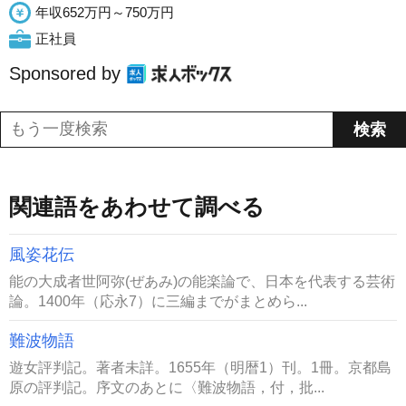
年収652万円～750万円
正社員
Sponsored by
関連語をあわせて調べる
風姿花伝
能の大成者世阿弥(ぜあみ)の能楽論で、日本を代表する芸術
論。1400年（応永7）に三編までがまとめら...
難波物語
遊女評判記。著者未詳。1655年（明暦1）刊。1冊。京都島
原の評判記。序文のあとに〈難波物語，付，批...