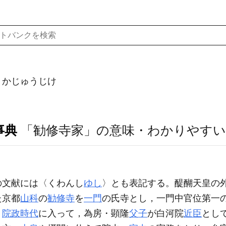
）かじゅうじけ
事典
「勧修寺家」の意味・わかりやすい
の文献には〈くわんし
ゆし
〉とも表記する。醍醐天皇の
た京都
山科
の
勧修寺
を
一門
の氏寺とし，一門中官位第一
。
院政時代
に入って，為房・顕隆
父子
が白河院
近臣
とし