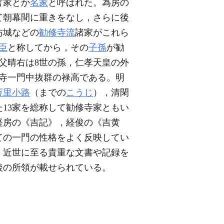
官家とか
名家
と呼ばれた。為房の
て朝幕間に重きをなし，さらに後
坊城などの
勧修寺流
諸家がこれら
臣
と称してから，その
子孫
が勧
父晴右は8世の孫，仁孝天皇の外
修寺一門中抜群の禄高である。明
万里小路
（までの
こうじ
），清閑
13家を総称して勧修寺家ともい
経房の《吉記》，経俊の《吉黄
ての一門の性格をよく反映してい
，近世に至る貴重な文書や記録を
後の所領が載せられている。