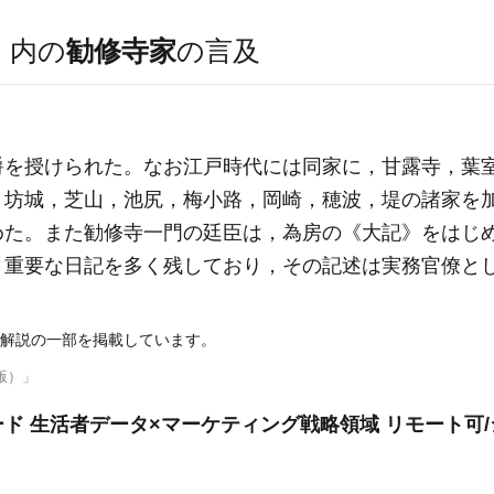
）
内の
勧修寺家
の言及
爵を授けられた。なお江戸時代には同家に，甘露寺，葉
坊城，芝山，池尻，梅小路，岡崎，穂波，堤の諸家を加
めた。また勧修寺一門の廷臣は，為房の《大記》をはじ
，重要な日記を多く残しており，その記述は実務官僚と
解説の一部を掲載しています。
版）」
ド 生活者データ×マーケティング戦略領域 リモート可/