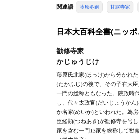
関連語
藤原冬嗣
甘露寺家
日本大百科全書(ニッポ
勧修寺家
かじゅうじけ
藤原氏北家(ほっけ)から分かれ
(たかふじ)の後で、その子右大
一門の総称ともなった。院政時代
し、代々太政官(だいじょうかん
か名家(めいか)といわれた。為
臣経顕(つねあき)が勧修寺を号
家を含む一門13家を総称して勧