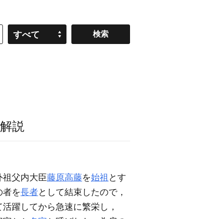
すべて
解説
外祖父内大臣
藤原高藤
を
始祖
とす
の者を
長者
として結束したので，
て活躍してから急速に繁栄し，