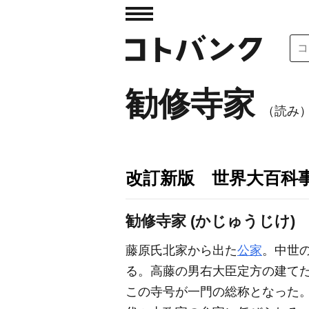
勧修寺家
（読み
改訂新版 世界大百科
勧修寺家 (かじゅうじけ)
藤原氏北家から出た
公家
。中世
る。高藤の男右大臣定方の建て
この寺号が一門の総称となった