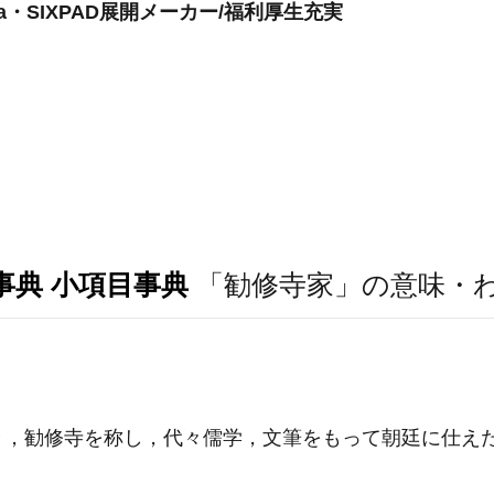
a・SIXPAD展開メーカー/福利厚生充実
事典 小項目事典
「勧修寺家」の意味・
，勧修寺を称し，代々儒学，文筆をもって朝廷に仕えた