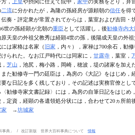
一方，
上皇
や摂関に仕えて院中，
家中
の実務をとり，弁
の
二流
に分かれたが，為隆の孫経房が源頼朝の
信任
を得
，伝奏・評定衆が常置されてからは，葉室および吉田・
6世の孫経顕が北朝の
重臣
として活躍し，後
勧修寺内大
原天皇の外祖父教秀は経顕4世の孫，後陽成天皇の外祖
代には家格は名家（
旧家
，内々），家禄は700余石，勧
授けられた。なお江戸時代には同家に，
甘露寺
，葉室，
城，
芝山
，池尻，梅小路，岡崎，穂波，堤の諸家を加えた
。また勧修寺一門の廷臣は，為房の《大記》をはじめ，
重要な日記を多く残しており，その記述は実務官僚とし
る〈勧修寺家文書記録〉には，為房の自筆日記をはじめ
，定資，経顕の各遺領処分状には，合わせて20ヵ所前
室家
→
坊城家
科事典」
改訂新版 世界大百科事典について
情報