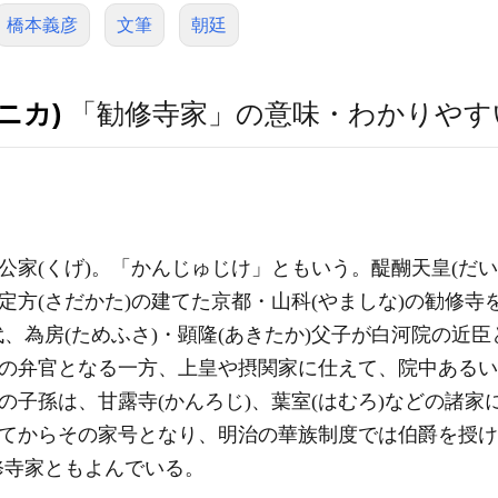
橋本義彦
文筆
朝廷
ニカ)
「勧修寺家」の意味・わかりやす
た公家(くげ)。「かんじゅじけ」ともいう。醍醐天皇(だ
臣定方(さだかた)の建てた京都・山科(やましな)の勧修
、為房(ためふさ)・顕隆(あきたか)父子が白河院の近
)の弁官となる一方、上皇や摂関家に仕えて、院中ある
房の子孫は、甘露寺(かんろじ)、葉室(はむろ)などの諸
してからその家号となり、明治の華族制度では伯爵を授
修寺家ともよんでいる。