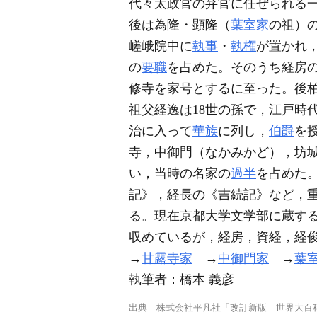
代々太政官の弁官に任ぜられる
後は為隆・顕隆（
葉室家
の祖）
嵯峨院中に
執事
・
執権
が置かれ
の
要職
を占めた。そのうち経房の
修寺を家号とするに至った。後柏
祖父経逸は18世の孫で，江戸時
治に入って
華族
に列し，
伯爵
を
寺，中御門（なかみかど），坊
い，当時の名家の
過半
を占めた
記》，経長の《吉続記》など，
る。現在京都大学文学部に蔵す
収めているが，経房，資経，経俊
→
甘露寺家
→
中御門家
→
葉
執筆者：
橋本 義彦
出典
株式会社平凡社「改訂新版 世界大百