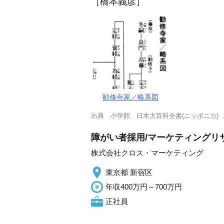
［橋本義彦］
勧修寺家／略系図
出典
小学館 日本大百科全書(ニッポニカ)
障がい者採用/マーケティングリ
株式会社クロス・マーケティング
東京都 新宿区
年収400万円～700万円
正社員