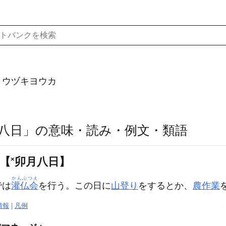
）ウヅキヨウカ
八日」の意味・読み・例文・類語
〕【
×
卯月八日】
かんぶつえ
では
灌仏会
を行う。この日に
山登り
をするとか、
農作業
情報
|
凡例