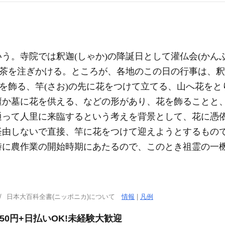
いう。寺院では釈迦(しゃか)の降誕日として灌仏会(かん
甘茶を注ぎかける。ところが、各地のこの日の行事は、
花を飾る、竿(さお)の先に花をつけて立てる、山へ花を
壇か墓に花を供える、などの形があり、花を飾ることと
って人里に来臨するという考えを背景として、花に憑依
経由しないで直接、竿に花をつけて迎えようとするもので
時に農作業の開始時期にあたるので、このとき祖霊の一
。
日本大百科全書(ニッポニカ)について
情報
|
凡例
50円+日払いOK!未経験大歓迎