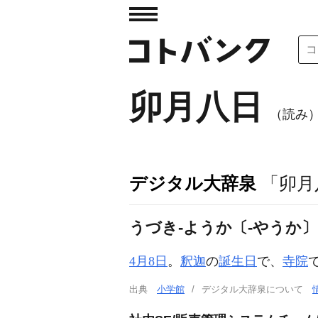
卯月八日
（読み
デジタル大辞泉
「卯月
うづき‐ようか〔‐やうか
4月8日
。
釈迦
の
誕生日
で、
寺院
出典
小学館
デジタル大辞泉について