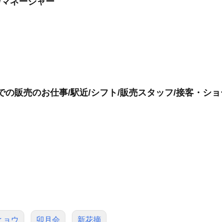
/マネージャー
での販売のお仕事/駅近/シフト/販売スタッフ/接客・シ
ヒョウ
卯月会
新花摘