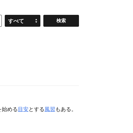
すべて
を始める
目安
とする
風習
もある。