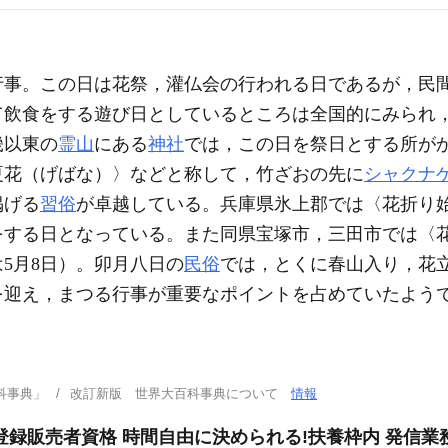
行事。この日は花祭，灌仏会の行われる日であるが，民
て飲食をする遊び日としているところは全国的にみられ
畿以東の
霊山
にある
神社
では，この日を祭日とする所が
夏花（げばな）〉などと称して，竹ざおの先に
シャクナ
掲げる
習俗
が卓越している。兵庫県氷上郡では〈花折り
をする日となっている。また同県宝塚市，三田市では〈
5月8日）。卯月八日の
民俗
では，とくに春山入り，花
を迎え，まつる行事が重要なポイントを占めていたよう
科事典」
改訂新版 世界大百科事典について
情報
登録販売者資格 時間自由に決められる!扶養枠内 発信業