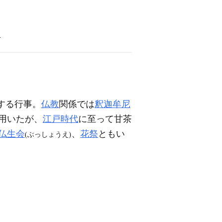
語
する行事。
仏教
関係では
釈迦牟尼
用いたが、
江戸時代
に至って甘茶
仏生会
、
花祭
ともい
(ぶっしょうえ)