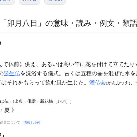
「卯月八日」の意味・読み・例文・類
)
んで仏前に供え、あるいは高い竿に花を付けて立てたり
の
誕生仏
を洗浴する儀式。古くは五種の香を混ぜた水を
者はそれをもらって飲む風が生じた。
灌仏会
、
(かんぶつえ)
仏」(出典：俳諧・新花摘（1784）)
・夏 》
大辞典について
情報
|
凡例
売」