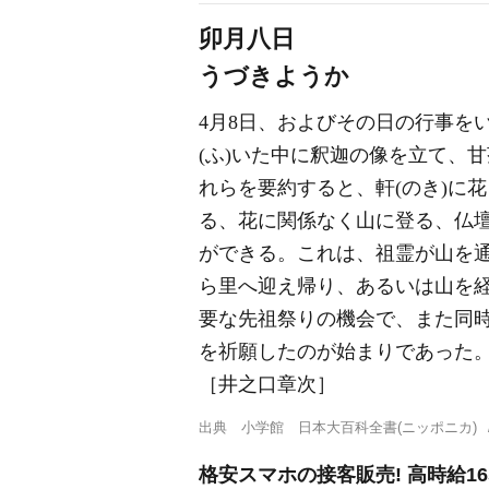
卯月八日
うづきようか
4月8日、およびその日の行事を
(ふ)いた中に釈迦の像を立て、
れらを要約すると、軒(のき)に
る、花に関係なく山に登る、仏
ができる。これは、祖霊が山を通
ら里へ迎え帰り、あるいは山を
要な先祖祭りの機会で、また同
を祈願したのが始まりであった
［井之口章次］
出典
小学館 日本大百科全書(ニッポニカ)
格安スマホの接客販売! 高時給16