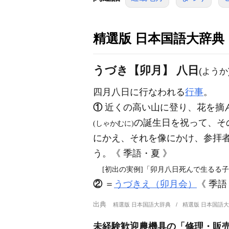
精選版 日本国語大辞典
うづき【卯月】 八日
(ようか
四月八日に行なわれる
行事
。
①
近くの高い山に登り、花を摘
の誕生日を祝って、そ
(しゃかむに)
にかえ、それを像にかけ、参拝
う。《 季語・夏 》
[初出の実例]「卯月八日死んで生るる子は
②
＝
うづきえ（卯月会）
《 季語
出典
精選版 日本国語大辞典
精選版 日本国語
未経験歓迎農機具の「修理・販