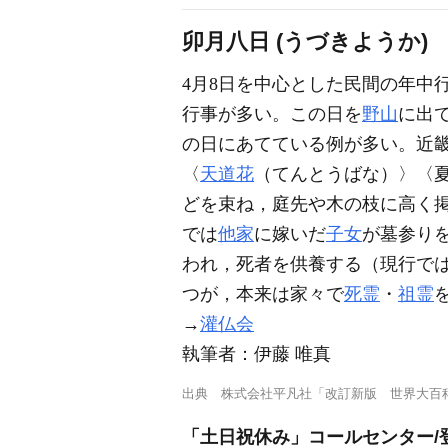
卯月八日 (うづきようか)
4月8日を中心とした民間の年中
行事が多い。この日を
野山
に出
の日にあてている例が多い。近
〈
天道花
（てんとうばな）〉〈
どを束ね，庭先や木の枝に高く
では
他家
に嫁いだ
子女
が墓参り
われ，死者を供養する（現行では
つが，本来は家々で
死霊
・
祖霊
→
灌仏会
執筆者：
伊藤 唯真
出典
株式会社平凡社「改訂新版 世界大百
「土日祝休み」コールセンター/