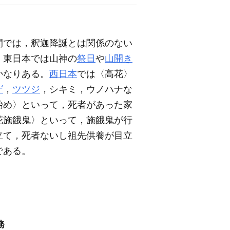
間では，釈迦降誕とは関係のない
，東日本では山神の
祭日
や
山開き
かなりある。
西日本
では〈高花〉
ゲ
，
ツツジ
，シキミ，ウノハナな
始め〉といって，死者があった家
花施餓鬼〉といって，施餓鬼が行
立て，死者ないし祖先供養が目立
である。
務